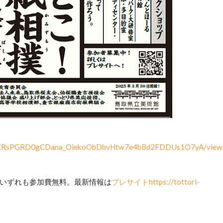
ScQgXRsPGRD0gCDana_OiekoObDbvHtw7e4bBd2FDDUs1O7yA/view
。
いずれも参加費無料。最新情報は
プレサイト
https://tottori-