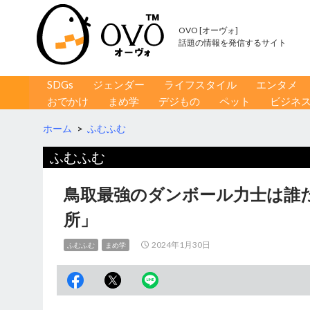
OVO [オーヴォ]
話題の情報を発信するサイト
コンテンツへ移動
検
SDGs
ジェンダー
ライフスタイル
エンタメ
索
おでかけ
まめ学
デジもの
ペット
ビジネ
ホーム
>
ふむふむ
ふむふむ
鳥取最強のダンボール力士は誰
所」
2024年1月30日
ふむふむ
まめ学