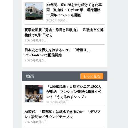
55年間、京の街を走り続けてきた車
両 嵐山線・モボ301形、運行開始
55周年イベントを開催
2026年8月6日
夏季企画展「秀吉・秀長と和歌山」 和歌山市立博
物館で8月8日から
2026年8月6日
日本史と世界史を旅するRPG 「時渡り」、
iOS/Androidで配信開始
2026年8月6日
動画
もっと見る
「100歳現役」目指すシニア1500人
が集結 マンション管理代務員イベ
ント「うぇるねすシップ」
2026年8月4日
AI時代、「暗黙知」は継承できるのか 「デジブ
レ」説明会／ラウンドテーブル
2026年8月3日