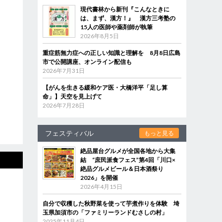
現代書林から新刊『こんなときに
は、まず、漢方！』 漢方三考塾の
15人の医師や薬剤師が執筆
2026年8月5日
重症筋無力症への正しい知識と理解を 8月8日広島
市で公開講座、オンライン配信も
2026年7月31日
【がんを生きる緩和ケア医・大橋洋平「足し算
命」】天空を見上げて
2026年7月28日
フェスティバル
もっと見る
絶品屋台グルメが全国各地から大集
結 “庶民派食フェス”第4回「川口×
絶品グルメビール＆日本酒祭り
2026」を開催
2026年4月15日
自分で収穫した秋野菜を使って芋煮作りを体験 埼
玉県加須市の「ファミリーランドむさしの村」
2025年11月4日