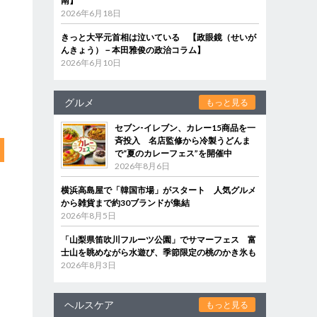
南】
2026年6月18日
きっと大平元首相は泣いている 【政眼鏡（せいが
んきょう）－本田雅俊の政治コラム】
2026年6月10日
グルメ
もっと見る
セブン‐イレブン、カレー15商品を一
斉投入 名店監修から冷製うどんま
で“夏のカレーフェス”を開催中
2026年8月6日
横浜高島屋で「韓国市場」がスタート 人気グルメ
から雑貨まで約30ブランドが集結
2026年8月5日
「山梨県笛吹川フルーツ公園」でサマーフェス 富
士山を眺めながら水遊び、季節限定の桃のかき氷も
2026年8月3日
ヘルスケア
もっと見る