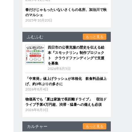
春だけじゃもったいないさくらの名所、加治川で秋
のマルシェ
2025年10月23日
ふむふむ
もっと見る
四日市の公害克服の歴史を伝える絵
本『スモックリン』制作プロジェク
ト クラウドファンディングで支援
を募集
2026年8月5日
「中東発」値上げラッシュが本格化 飲食料品値上
げ、約3年ぶりの多さに
2026年8月4日
物価高でも「夏は家族で長距離ドライブ」 宿泊ド
ライブ予算4万円超、渋滞・猛暑への備えも必須
2026年8月3日
カルチャー
もっと見る