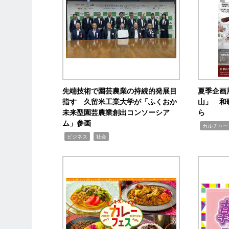
先端技術で園芸農業の持続的発展目
夏季企画
指す 久留米工業大学が「ふくおか
山」 和
未来型園芸農業創出コンソーシア
ら
ム」参画
,
カルチャー
,
,
ビジネス
社会