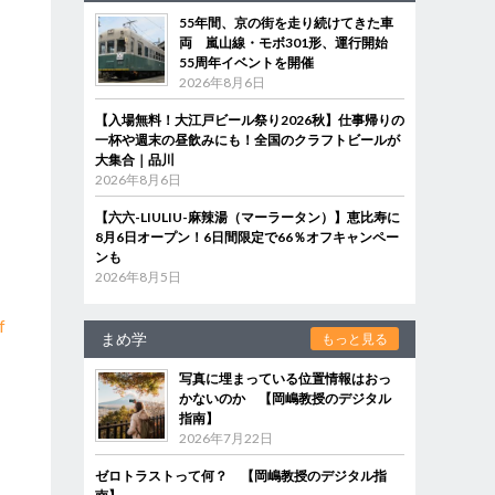
55年間、京の街を走り続けてきた車
両 嵐山線・モボ301形、運行開始
55周年イベントを開催
2026年8月6日
【入場無料！大江戸ビール祭り2026秋】仕事帰りの
一杯や週末の昼飲みにも！全国のクラフトビールが
大集合｜品川
2026年8月6日
【六六-LIULIU-麻辣湯（マーラータン）】恵比寿に
8月6日オープン！6日間限定で66％オフキャンペー
ンも
2026年8月5日
f
まめ学
もっと見る
写真に埋まっている位置情報はおっ
かないのか 【岡嶋教授のデジタル
指南】
2026年7月22日
ゼロトラストって何？ 【岡嶋教授のデジタル指