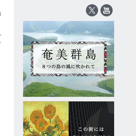
県
ー
を
取
参