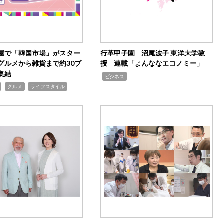
屋で「韓国市場」がスター
行革甲子園 沼尾波子 東洋大学教
グルメから雑貨まで約30ブ
授 連載「よんななエコノミー」
集結
,
ビジネス
,
,
グルメ
ライフスタイル