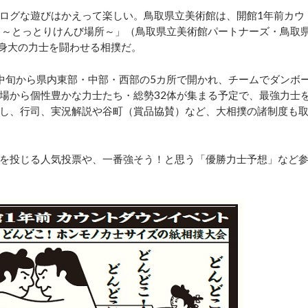
ログな遊びはかえって楽しい。鳥取県立美術館は、開館1年前カウ
 ～とっとりけんび場所～」（鳥取県立美術館パートナーズ・鳥取
等身大の力士を闘わせる相撲だ。
中旬から県内東部・中部・西部の5カ所で開かれ、チームでダンボ
場から個性豊かな力士たち・総勢32体が集まる予定で、最強力士
し、行司、実況解説や谷町（賞品協賛）など、大相撲の諸制度も
を投じる人気投票や、一番強そう！と思う「優勝力士予想」など