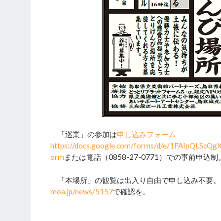
「巡業」の参加は
申し込みフォーム
https://docs.google.com/forms/d/e/1FAIpQL
orm
または電話（0858-27-0771）での事前申込制
「本場所」の観覧は出入り自由で申し込み不要。
moa.jp/news/5157
で確認を。