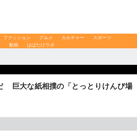
ファッション
グルメ
カルチャー
スポーツ
ス
動画
はばたけラボ
だ 巨大な紙相撲の「とっとりけんび場