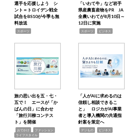
選手を応援しよう シ
「いわて牛」など岩手
ント＝トロイデン戦全
県産農畜産物をPR JA
試合をBS10が今季も無
全農いわてが8月10日～
料放送
12日に実施
,
,
,
スポーツ
スポーツ
ビジネス
旅の思い出を五・七・
「人がAIに求めるのは
五で！ エースが「か
信頼し相談できるこ
ばんの日」に合わせ
と」 ロジカがAI事業
「旅行川柳コンテス
者と導入機関の共通指
ト」を開催
針案を策定へ
,
,
,
,
,
おでかけ
ファッション
デジもの
ビジネス
ライフスタイル