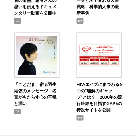
者の情熱、患者さんの
ータとAIで変わる人事
思いを伝えるドキュメ
戦略 科学的人事の最
ンタリー動画を公開中
新事例
PR
PR
「ことだま」宿る羽生
HIV/エイズにまつわる6
結弦のメッセージ 名
つの“理解のギャッ
言がもたらす心の平穏
プ”とは？ 2030年の流
と潤い
行終結を目指すGAP6の
特設サイトを公開
PR
PR