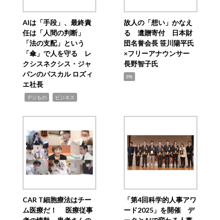
AIは「手段」、最終責
故人の「想い」かなえ
任は「人間の判断」
る 遺贈寄付 日本財
「法の支配」という
団名誉会長 笹川陽平氏
「傘」で人を守る レ
×フリーアナウンサー
クシスネクシス・ジャ
長野智子氏
パンのパスカル ロズィ
PR
エ社長
,
,
デジもの
ビジネス
CAR T細胞療法はチー
「第4回科学的人事アワ
ム医療だ！ 医療従事
ード2025」を開催 デ