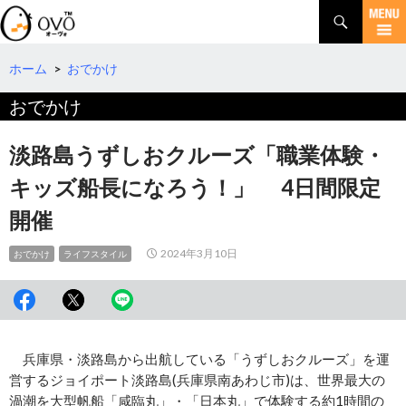
検
索
コ
ン
テ
ホーム
>
おでかけ
ン
おでかけ
ツ
へ
移
淡路島うずしおクルーズ「職業体験・
動
キッズ船長になろう！」 4日間限定
開催
2024年3月10日
おでかけ
ライフスタイル
兵庫県・淡路島から出航している「うずしおクルーズ」を運
営するジョイポート淡路島(兵庫県南あわじ市)は、世界最大の
渦潮を大型帆船「咸臨丸」・「日本丸」で体験する約1時間の