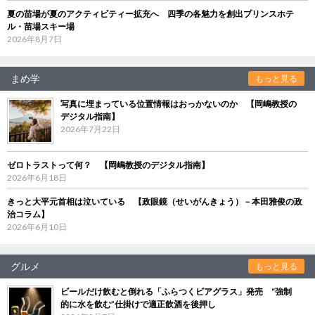
夏の苗場が夏のアクティビティー拡充へ 四季の各魅力を創出プリンスホテ
ル・苗場スキー場
2026年8月7日
まめ学
もっと見る
写真に埋まっている位置情報はおっかないのか 【岡嶋教授の
デジタル指南】
2026年7月22日
ゼロトラストって何？ 【岡嶋教授のデジタル指南】
2026年6月18日
きっと大平元首相は泣いている 【政眼鏡（せいがんきょう）－本田雅俊の政
治コラム】
2026年6月10日
グルメ
もっと見る
ビールだけ飲むと倒れる「ふらつくビアグラス」発売 “強制
的に水を飲む”仕掛けで適正飲酒を後押し