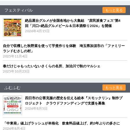
フェスティバル
もっと見る
絶品屋台グルメが全国各地から大集結 “庶民派食フェス”第4
回「川口×絶品グルメビール＆日本酒祭り2026」を開催
2026年4月15日
自分で収穫した秋野菜を使って芋煮作りを体験 埼玉県加須市の「ファミリー
ランドむさしの村」
2025年11月4日
春だけじゃもったいないさくらの名所、加治川で秋のマルシェ
2025年10月23日
ふむふむ
もっと見る
四日市の公害克服の歴史を伝える絵本『スモックリン』制作プ
ロジェクト クラウドファンディングで支援を募集
2026年8月5日
「中東発」値上げラッシュが本格化 飲食料品値上げ、約3年ぶりの多さに
2026年8月4日