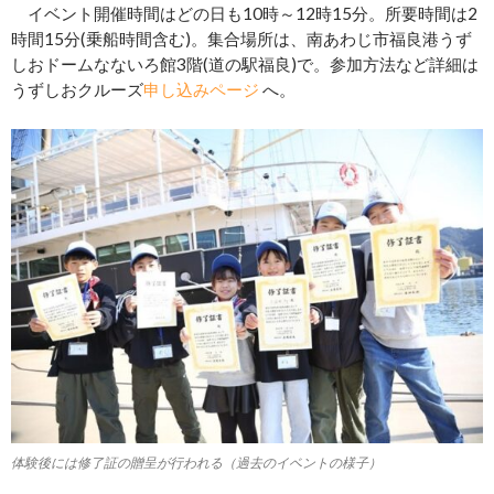
イベント開催時間はどの日も10時～12時15分。所要時間は2
時間15分(乗船時間含む)。集合場所は、南あわじ市福良港うず
しおドームなないろ館3階(道の駅福良)で。参加方法など詳細は
うずしおクルーズ
申し込みページ
へ。
体験後には修了証の贈呈が行われる（過去のイベントの様子）