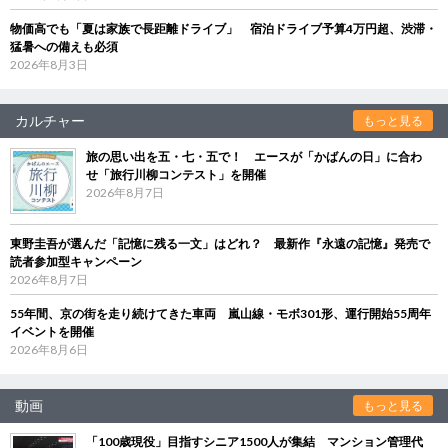
物価高でも「夏は家族で長距離ドライブ」 宿泊ドライブ予算4万円超、渋滞・
猛暑への備えも必須
2026年8月3日
カルチャー
もっと見る
旅の思い出を五・七・五で！ エースが「かばんの日」に合わ
せ「旅行川柳コンテスト」を開催
2026年8月7日
東野圭吾が選んだ「記憶に残る一文」はどれ？ 最新作『永遠の記憶』発売で
読者参加型キャンペーン
2026年8月7日
55年間、京の街を走り続けてきた車両 嵐山線・モボ301形、運行開始55周年
イベントを開催
2026年8月6日
動画
もっと見る
「100歳現役」目指すシニア1500人が集結 マンション管理代