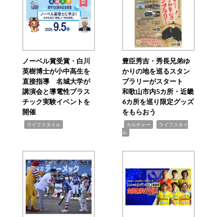
ノーベル賞受賞・白川
豊臣秀吉・秀長兄弟ゆ
英樹博士が小中高生を
かりの地を巡るスタン
直接指導 名城大学が
プラリーがスタート
講演会と導電性プラス
和歌山市内5カ所・近畿
チック実験イベントを
6カ所を巡り限定グッズ
開催
をもらおう
,
,
,
ライフスタイル
カルチャー
ライフスタイ
ル