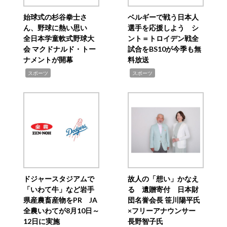
始球式の杉谷拳士さ
ベルギーで戦う日本人
ん、野球に熱い思い
選手を応援しよう シ
全日本学童軟式野球大
ント＝トロイデン戦全
会 マクドナルド・トー
試合をBS10が今季も無
ナメントが開幕
料放送
,
,
スポーツ
スポーツ
ドジャースタジアムで
故人の「想い」かなえ
「いわて牛」など岩手
る 遺贈寄付 日本財
県産農畜産物をPR JA
団名誉会長 笹川陽平氏
全農いわてが8月10日～
×フリーアナウンサー
12日に実施
長野智子氏