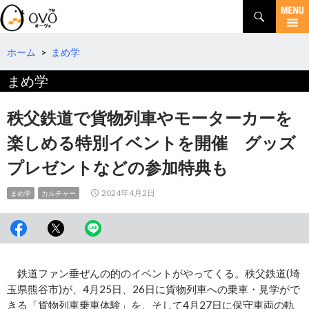
検
索
コ
ン
テ
ホーム
>
まめ学
ン
まめ学
ツ
へ
移
秩父鉄道で貨物列車やモーターカーを
動
楽しめる特別イベントを開催 グッズ
プレゼントなどの参加特典も
2024年4月2日
まめ学
カルチャー
鉄道ファン垂ぜんの的のイベントがやってくる。秩父鉄道(埼
玉県熊谷市)が、4月25日、26日に貨物列車への乗車・見学がで
きる「貨物列車乗車体験」を、そして4月27日に保守車両の軌