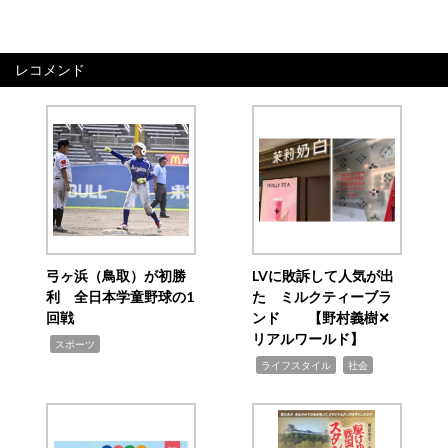
レコメンド
弓ヶ浜（鳥取）が初勝
LVに敗訴して人気が出
利 全日本学童野球の1
た ミルクティーブラ
回戦
ンド 【野村義樹✕
リアルワールド】
,
スポーツ
,
,
ライフスタイル
社会