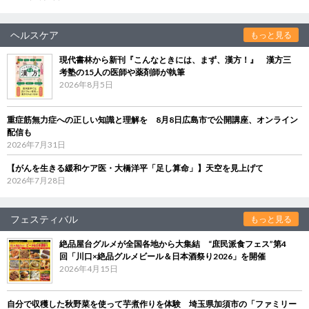
ヘルスケア
もっと見る
現代書林から新刊『こんなときには、まず、漢方！』 漢方三
考塾の15人の医師や薬剤師が執筆
2026年8月5日
重症筋無力症への正しい知識と理解を 8月8日広島市で公開講座、オンライン
配信も
2026年7月31日
【がんを生きる緩和ケア医・大橋洋平「足し算命」】天空を見上げて
2026年7月28日
フェスティバル
もっと見る
絶品屋台グルメが全国各地から大集結 “庶民派食フェス”第4
回「川口×絶品グルメビール＆日本酒祭り2026」を開催
2026年4月15日
自分で収穫した秋野菜を使って芋煮作りを体験 埼玉県加須市の「ファミリー