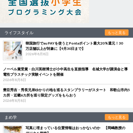
ライフスタイル
もっと見る
韓国旅行でau PAYを使うとPontaポイント最大20％還元！30
万店舗以上が対象に【9月30日まで】
2026年8月8日
ノーベル賞受賞・白川英樹博士が小中高生を直接指導 名城大学が講演会と導
電性プラスチック実験イベントを開催
2026年8月8日
豊臣秀吉・秀長兄弟ゆかりの地を巡るスタンプラリーがスタート 和歌山市内5
カ所・近畿6カ所を巡り限定グッズをもらおう
2026年8月8日
まめ学
もっと見る
写真に埋まっている位置情報はおっかないのか 【岡嶋教授の