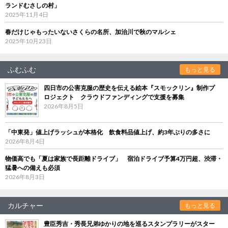
ランドむさしの村」
2025年11月4日
春だけじゃもったいないさくらの名所、加治川で秋のマルシェ
2025年10月23日
ふむふむ
もっと見る
四日市の公害克服の歴史を伝える絵本『スモックリン』制作プ
ロジェクト クラウドファンディングで支援を募集
2026年8月5日
「中東発」値上げラッシュが本格化 飲食料品値上げ、約3年ぶりの多さに
2026年8月4日
物価高でも「夏は家族で長距離ドライブ」 宿泊ドライブ予算4万円超、渋滞・
猛暑への備えも必須
2026年8月3日
カルチャー
もっと見る
豊臣秀吉・秀長兄弟ゆかりの地を巡るスタンプラリーがスター