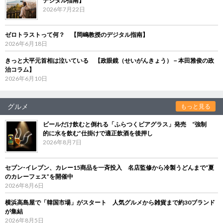
デジタル指南】
2026年7月22日
ゼロトラストって何？ 【岡嶋教授のデジタル指南】
2026年6月18日
きっと大平元首相は泣いている 【政眼鏡（せいがんきょう）－本田雅俊の政
治コラム】
2026年6月10日
グルメ
もっと見る
ビールだけ飲むと倒れる「ふらつくビアグラス」発売 “強制
的に水を飲む”仕掛けで適正飲酒を後押し
2026年8月7日
セブン‐イレブン、カレー15商品を一斉投入 名店監修から冷製うどんまで“夏
のカレーフェス”を開催中
2026年8月6日
横浜高島屋で「韓国市場」がスタート 人気グルメから雑貨まで約30ブランド
が集結
2026年8月5日