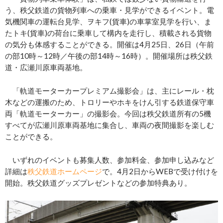
う、秩父鉄道の貨物列車への乗車・見学ができるイベント。電
気機関車の運転台見学、ヲキフ(貨車)の車掌室見学を行い、ま
たトキ(貨車)の荷台に乗車して構内を走行し、積載される貨物
の気分も体感することができる。開催は4月25日、26日（午前
の部10時～12時／午後の部14時～16時）。開催場所は秩父鉄
道・広瀬川原車両基地。
「軌道モーターカープレミアム撮影会」は、主にレール・枕
木などの運搬のため、トロリーやホキをけん引する鉄道保守車
両「軌道モーターカー」の撮影会。今回は秩父鉄道所有の5機
すべてが広瀬川原車両基地に集合し、車両の夜間撮影を楽しむ
ことができる。
いずれのイベントも募集人数、参加料金、参加申し込みなど
詳細は
秩父鉄道ホームページ
で。4月2日からWEBで受け付けを
開始。秩父鉄道グッズプレゼントなどの参加特典あり。