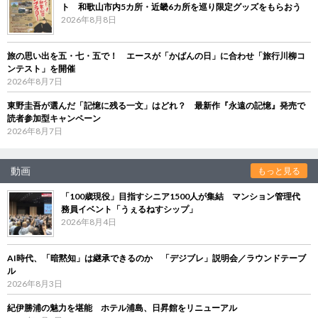
ト 和歌山市内5カ所・近畿6カ所を巡り限定グッズをもらおう
2026年8月8日
旅の思い出を五・七・五で！ エースが「かばんの日」に合わせ「旅行川柳コ
ンテスト」を開催
2026年8月7日
東野圭吾が選んだ「記憶に残る一文」はどれ？ 最新作『永遠の記憶』発売で
読者参加型キャンペーン
2026年8月7日
動画
もっと見る
「100歳現役」目指すシニア1500人が集結 マンション管理代
務員イベント「うぇるねすシップ」
2026年8月4日
AI時代、「暗黙知」は継承できるのか 「デジブレ」説明会／ラウンドテーブ
ル
2026年8月3日
紀伊勝浦の魅力を堪能 ホテル浦島、日昇館をリニューアル