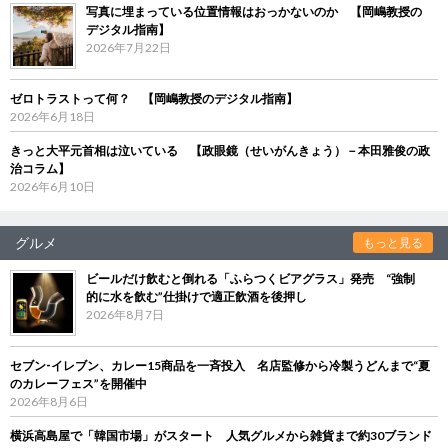
写真に埋まっている位置情報はおっかないのか 【岡嶋教授の
デジタル指南】
2026年7月22日
ゼロトラストって何？ 【岡嶋教授のデジタル指南】
2026年6月18日
きっと大平元首相は泣いている 【政眼鏡（せいがんきょう）－本田雅俊の政
治コラム】
2026年6月10日
グルメ
もっと見る
ビールだけ飲むと倒れる「ふらつくビアグラス」発売 “強制
的に水を飲む”仕掛けで適正飲酒を後押し
2026年8月7日
セブン‐イレブン、カレー15商品を一斉投入 名店監修から冷製うどんまで“夏
のカレーフェス”を開催中
2026年8月6日
横浜高島屋で「韓国市場」がスタート 人気グルメから雑貨まで約30ブランド