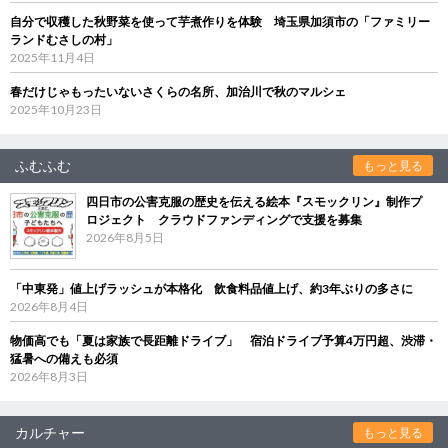
自分で収穫した秋野菜を使って芋煮作りを体験 埼玉県加須市の「ファミリー
ランドむさしの村」
2025年11月4日
春だけじゃもったいないさくらの名所、加治川で秋のマルシェ
2025年10月23日
ふむふむ
もっと見る
四日市の公害克服の歴史を伝える絵本『スモックリン』制作プ
ロジェクト クラウドファンディングで支援を募集
2026年8月5日
「中東発」値上げラッシュが本格化 飲食料品値上げ、約3年ぶりの多さに
2026年8月4日
物価高でも「夏は家族で長距離ドライブ」 宿泊ドライブ予算4万円超、渋滞・
猛暑への備えも必須
2026年8月3日
カルチャー
もっと見る