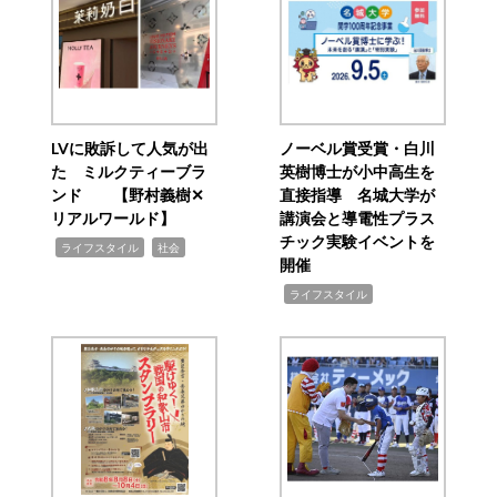
LVに敗訴して人気が出
ノーベル賞受賞・白川
た ミルクティーブラ
英樹博士が小中高生を
ンド 【野村義樹✕
直接指導 名城大学が
リアルワールド】
講演会と導電性プラス
チック実験イベントを
,
,
ライフスタイル
社会
開催
,
ライフスタイル