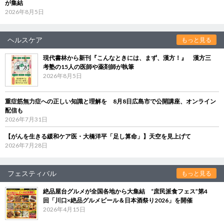
が集結
2026年8月5日
ヘルスケア
もっと見る
現代書林から新刊『こんなときには、まず、漢方！』 漢方三
考塾の15人の医師や薬剤師が執筆
2026年8月5日
重症筋無力症への正しい知識と理解を 8月8日広島市で公開講座、オンライン
配信も
2026年7月31日
【がんを生きる緩和ケア医・大橋洋平「足し算命」】天空を見上げて
2026年7月28日
フェスティバル
もっと見る
絶品屋台グルメが全国各地から大集結 “庶民派食フェス”第4
回「川口×絶品グルメビール＆日本酒祭り2026」を開催
2026年4月15日