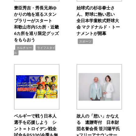
豊臣秀吉・秀長兄弟ゆ
始球式の杉谷拳士さ
かりの地を巡るスタン
ん、野球に熱い思い
プラリーがスタート
全日本学童軟式野球大
和歌山市内5カ所・近畿
会 マクドナルド・トー
6カ所を巡り限定グッズ
ナメントが開幕
をもらおう
,
スポーツ
,
,
カルチャー
ライフスタイ
ル
ベルギーで戦う日本人
故人の「想い」かなえ
選手を応援しよう シ
る 遺贈寄付 日本財
ント＝トロイデン戦全
団名誉会長 笹川陽平氏
試合をBS10が今季も無
×フリーアナウンサー