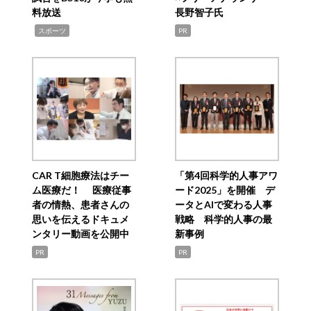
料放送
長野智子氏
,
スポーツ
PR
CAR T細胞療法はチー
「第4回科学的人事アワ
ム医療だ！ 医療従事
ード2025」を開催 デ
者の情熱、患者さんの
ータとAIで変わる人事
思いを伝えるドキュメ
戦略 科学的人事の最
ンタリー動画を公開中
新事例
PR
PR