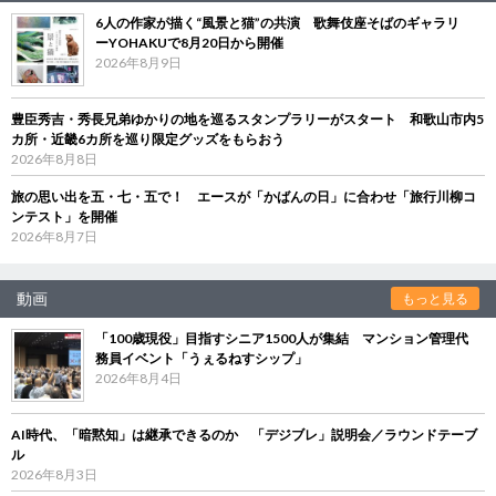
6人の作家が描く“風景と猫”の共演 歌舞伎座そばのギャラリ
ーYOHAKUで8月20日から開催
2026年8月9日
豊臣秀吉・秀長兄弟ゆかりの地を巡るスタンプラリーがスタート 和歌山市内5
カ所・近畿6カ所を巡り限定グッズをもらおう
2026年8月8日
旅の思い出を五・七・五で！ エースが「かばんの日」に合わせ「旅行川柳コ
ンテスト」を開催
2026年8月7日
動画
もっと見る
「100歳現役」目指すシニア1500人が集結 マンション管理代
務員イベント「うぇるねすシップ」
2026年8月4日
AI時代、「暗黙知」は継承できるのか 「デジブレ」説明会／ラウンドテーブ
ル
2026年8月3日