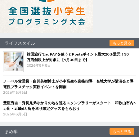
ライフスタイル
もっと見る
韓国旅行でau PAYを使うとPontaポイント最大20％還元！30
万店舗以上が対象に【9月30日まで】
2026年8月8日
ノーベル賞受賞・白川英樹博士が小中高生を直接指導 名城大学が講演会と導
電性プラスチック実験イベントを開催
2026年8月8日
豊臣秀吉・秀長兄弟ゆかりの地を巡るスタンプラリーがスタート 和歌山市内5
カ所・近畿6カ所を巡り限定グッズをもらおう
2026年8月8日
まめ学
もっと見る