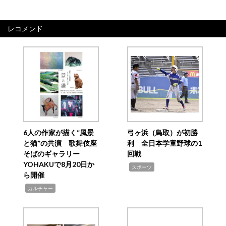
レコメンド
6人の作家が描く“風景
弓ヶ浜（鳥取）が初勝
と猫”の共演 歌舞伎座
利 全日本学童野球の1
そばのギャラリー
回戦
YOHAKUで8月20日か
,
スポーツ
ら開催
,
カルチャー