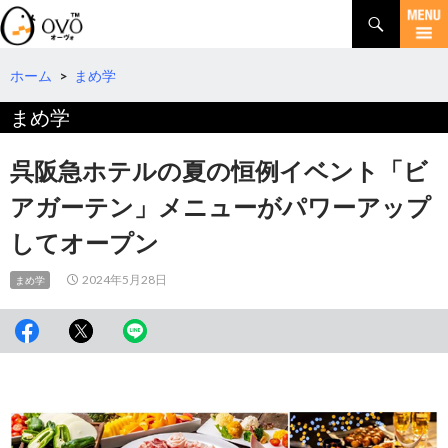
検
索
コ
ン
テ
ホーム
>
まめ学
ン
まめ学
ツ
へ
移
呉阪急ホテルの夏の恒例イベント「ビ
動
アガーテン」メニューがパワーアップ
してオープン
2024年5月28日
まめ学