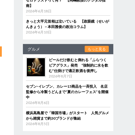
ゼロトラストって何？ 【岡嶋教授のデジタル指
南】
2026年6月18日
きっと大平元首相は泣いている 【政眼鏡（せいが
んきょう）－本田雅俊の政治コラム】
2026年6月10日
グルメ
もっと見る
ビールだけ飲むと倒れる「ふらつく
ビアグラス」発売 “強制的に水を飲
む”仕掛けで適正飲酒を後押し
2026年8月7日
セブン‐イレブン、カレー15商品を一斉投入 名店
監修から冷製うどんまで“夏のカレーフェス”を開催
中
2026年8月6日
横浜高島屋で「韓国市場」がスタート 人気グルメ
から雑貨まで約30ブランドが集結
2026年8月5日