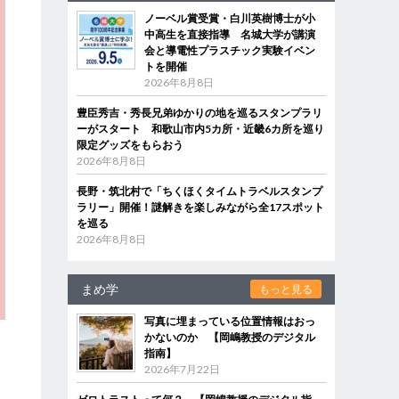
ノーベル賞受賞・白川英樹博士が小
中高生を直接指導 名城大学が講演
会と導電性プラスチック実験イベン
トを開催
2026年8月8日
豊臣秀吉・秀長兄弟ゆかりの地を巡るスタンプラリ
ーがスタート 和歌山市内5カ所・近畿6カ所を巡り
限定グッズをもらおう
2026年8月8日
長野・筑北村で「ちくほくタイムトラベルスタンプ
ラリー」開催！謎解きを楽しみながら全17スポット
を巡る
2026年8月8日
まめ学
もっと見る
写真に埋まっている位置情報はおっ
かないのか 【岡嶋教授のデジタル
指南】
2026年7月22日