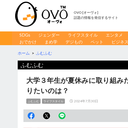
OVO [オーヴォ]
話題の情報を発信するサイト
コンテンツへ移動
検
SDGs
ジェンダー
ライフスタイル
エンタメ
索
おでかけ
まめ学
デジもの
ペット
ビジネ
ホーム
>
ふむふむ
ふむふむ
大学３年生が夏休みに取り組み
りたいのは？
2024年7月30日
ふむふむ
ライフスタイル