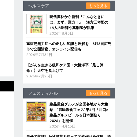
ヘルスケア
もっと見る
現代書林から新刊『こんなときに
は、まず、漢方！』 漢方三考塾の
15人の医師や薬剤師が執筆
2026年8月5日
重症筋無力症への正しい知識と理解を 8月8日広島
市で公開講座、オンライン配信も
2026年7月31日
【がんを生きる緩和ケア医・大橋洋平「足し算
命」】天空を見上げて
2026年7月28日
フェスティバル
もっと見る
絶品屋台グルメが全国各地から大集
結 “庶民派食フェス”第4回「川口×
絶品グルメビール＆日本酒祭り
2026」を開催
2026年4月15日
自分で収穫した秋野菜を使って芋煮作りを体験 埼