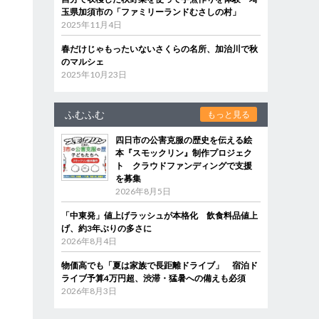
玉県加須市の「ファミリーランドむさしの村」
2025年11月4日
春だけじゃもったいないさくらの名所、加治川で秋
のマルシェ
2025年10月23日
ふむふむ
もっと見る
四日市の公害克服の歴史を伝える絵
本『スモックリン』制作プロジェク
ト クラウドファンディングで支援
を募集
2026年8月5日
「中東発」値上げラッシュが本格化 飲食料品値上
げ、約3年ぶりの多さに
2026年8月4日
物価高でも「夏は家族で長距離ドライブ」 宿泊ド
ライブ予算4万円超、渋滞・猛暑への備えも必須
2026年8月3日