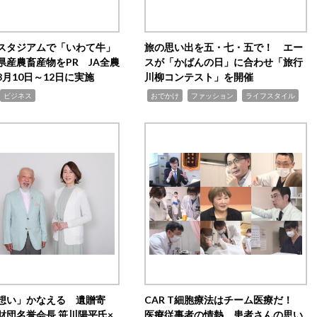
スタジアムで「いわて牛」
旅の思い出を五・七・五で！ エー
県産農畜産物をPR JA全農
スが「かばんの日」に合わせ「旅行
月10日～12日に実施
川柳コンテスト」を開催
,
,
,
ビジネス
おでかけ
ファッション
ライフスタイル
想い」かなえる 遺贈寄
CAR T細胞療法はチーム医療だ！
財団名誉会長 笹川陽平氏×
医療従事者の情熱、患者さんの思い