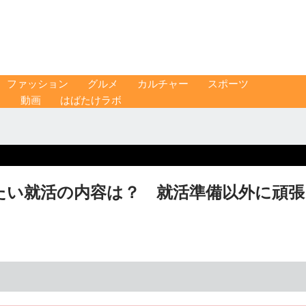
ファッション
グルメ
カルチャー
スポーツ
ス
動画
はばたけラボ
たい就活の内容は？ 就活準備以外に頑張