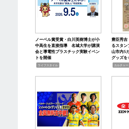
ノーベル賞受賞・白川英樹博士が小
豊臣秀吉
中高生を直接指導 名城大学が講演
るスタン
会と導電性プラスチック実験イベン
山市内5
トを開催
グッズを
,
,
ライフスタイル
カルチャー