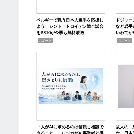
ベルギーで戦う日本人選手を応援し
ドジャー
よう シント＝トロイデン戦全試合
など岩手
をBS10が今季も無料放送
いわてが8
,
,
,
スポーツ
スポーツ
「人がAIに求めるのは信頼し相談で
故人の「
きること」 ロジカがAI事業者と導
付 日本