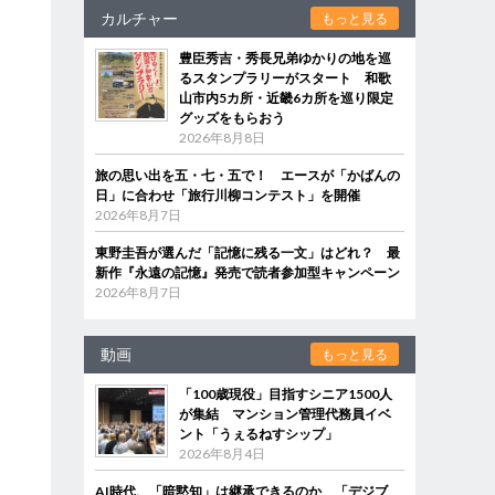
カルチャー
もっと見る
豊臣秀吉・秀長兄弟ゆかりの地を巡
るスタンプラリーがスタート 和歌
山市内5カ所・近畿6カ所を巡り限定
グッズをもらおう
2026年8月8日
旅の思い出を五・七・五で！ エースが「かばんの
日」に合わせ「旅行川柳コンテスト」を開催
2026年8月7日
東野圭吾が選んだ「記憶に残る一文」はどれ？ 最
新作『永遠の記憶』発売で読者参加型キャンペーン
2026年8月7日
動画
もっと見る
「100歳現役」目指すシニア1500人
が集結 マンション管理代務員イベ
ント「うぇるねすシップ」
2026年8月4日
AI時代、「暗黙知」は継承できるのか 「デジブ