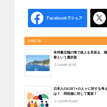
関連記事
本州最北端の海で故人を見送る 海
骨という選択肢
2024年7月1日
日本人のLGBT+の人々に対する考
は？ 同性婚に対して寛容？
2024年6月26日