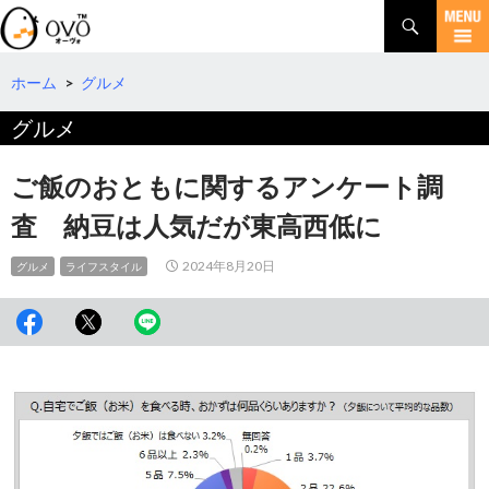
検
索
コ
ン
テ
ホーム
>
グルメ
ン
グルメ
ツ
へ
移
ご飯のおともに関するアンケート調
動
査 納豆は人気だが東高西低に
2024年8月20日
グルメ
ライフスタイル