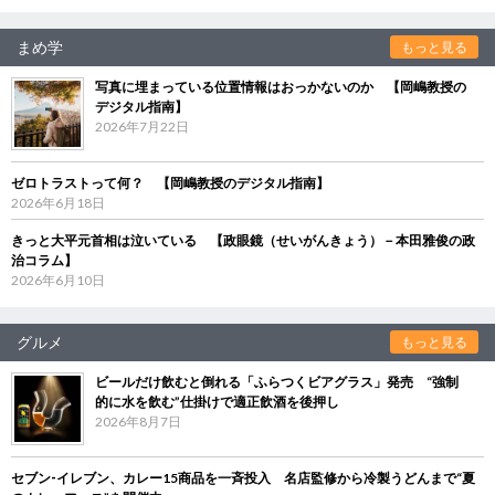
まめ学
もっと見る
写真に埋まっている位置情報はおっかないのか 【岡嶋教授の
デジタル指南】
2026年7月22日
ゼロトラストって何？ 【岡嶋教授のデジタル指南】
2026年6月18日
きっと大平元首相は泣いている 【政眼鏡（せいがんきょう）－本田雅俊の政
治コラム】
2026年6月10日
グルメ
もっと見る
ビールだけ飲むと倒れる「ふらつくビアグラス」発売 “強制
的に水を飲む”仕掛けで適正飲酒を後押し
2026年8月7日
セブン‐イレブン、カレー15商品を一斉投入 名店監修から冷製うどんまで“夏