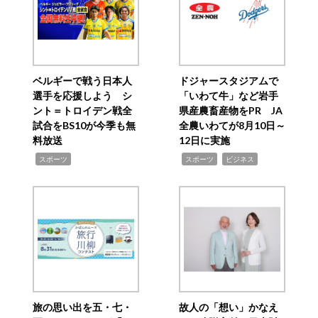
ベルギーで戦う日本人
ドジャースタジアムで
選手を応援しよう シ
「いわて牛」など岩手
ント＝トロイデン戦全
県産農畜産物をPR JA
試合をBS10が今季も無
全農いわてが8月10日～
料放送
12日に実施
,
,
,
スポーツ
スポーツ
ビジネス
旅の思い出を五・七・
故人の「想い」かなえ