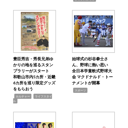
豊臣秀吉・秀長兄弟ゆ
始球式の杉谷拳士さ
かりの地を巡るスタン
ん、野球に熱い思い
プラリーがスタート
全日本学童軟式野球大
和歌山市内5カ所・近畿
会 マクドナルド・トー
6カ所を巡り限定グッズ
ナメントが開幕
をもらおう
,
スポーツ
,
,
カルチャー
ライフスタイ
ル