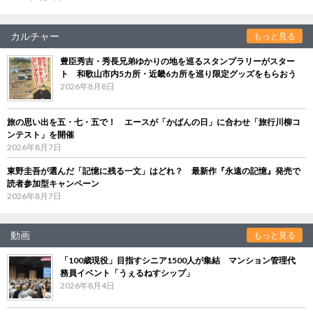
カルチャー
もっと見る
豊臣秀吉・秀長兄弟ゆかりの地を巡るスタンプラリーがスター
ト 和歌山市内5カ所・近畿6カ所を巡り限定グッズをもらおう
2026年8月8日
旅の思い出を五・七・五で！ エースが「かばんの日」に合わせ「旅行川柳コ
ンテスト」を開催
2026年8月7日
東野圭吾が選んだ「記憶に残る一文」はどれ？ 最新作『永遠の記憶』発売で
読者参加型キャンペーン
2026年8月7日
動画
もっと見る
「100歳現役」目指すシニア1500人が集結 マンション管理代
務員イベント「うぇるねすシップ」
2026年8月4日