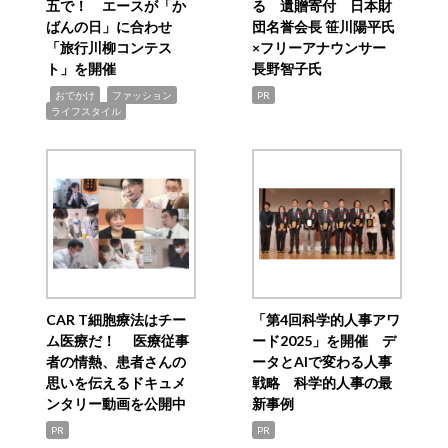
五で！ エースが「か
る 遺贈寄付 日本財
ばんの日」に合わせ
団名誉会長 笹川陽平氏
「旅行川柳コンテス
×フリーアナウンサー
ト」を開催
長野智子氏
,
,
,
おでかけ
ファッション
PR
ライフスタイル
CAR T細胞療法はチー
「第4回科学的人事アワ
ム医療だ！ 医療従事
ード2025」を開催 デ
者の情熱、患者さんの
ータとAIで変わる人事
思いを伝えるドキュメ
戦略 科学的人事の最
ンタリー動画を公開中
新事例
PR
PR