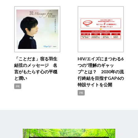
「ことだま」宿る羽生
HIV/エイズにまつわる6
結弦のメッセージ 名
つの“理解のギャッ
言がもたらす心の平穏
プ”とは？ 2030年の流
と潤い
行終結を目指すGAP6の
特設サイトを公開
PR
PR