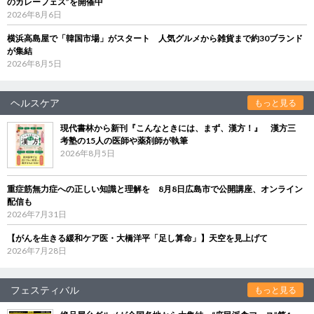
のカレーフェス”を開催中
2026年8月6日
横浜高島屋で「韓国市場」がスタート 人気グルメから雑貨まで約30ブランド
が集結
2026年8月5日
ヘルスケア
もっと見る
現代書林から新刊『こんなときには、まず、漢方！』 漢方三
考塾の15人の医師や薬剤師が執筆
2026年8月5日
重症筋無力症への正しい知識と理解を 8月8日広島市で公開講座、オンライン
配信も
2026年7月31日
【がんを生きる緩和ケア医・大橋洋平「足し算命」】天空を見上げて
2026年7月28日
フェスティバル
もっと見る