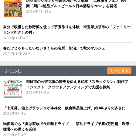
絶品屋台グルメが全国各地から大集結 “庶民派食フェス”第4
回「川口×絶品グルメビール＆日本酒祭り2026」を開催
2026年4月15日
自分で収穫した秋野菜を使って芋煮作りを体験 埼玉県加須市の「ファミリー
ランドむさしの村」
2025年11月4日
春だけじゃもったいないさくらの名所、加治川で秋のマルシェ
2025年10月23日
ふむふむ
もっと見る
四日市の公害克服の歴史を伝える絵本『スモックリン』制作プ
ロジェクト クラウドファンディングで支援を募集
2026年8月5日
「中東発」値上げラッシュが本格化 飲食料品値上げ、約3年ぶりの多さに
2026年8月4日
物価高でも「夏は家族で長距離ドライブ」 宿泊ドライブ予算4万円超、渋滞・
猛暑への備えも必須
2026年8月3日