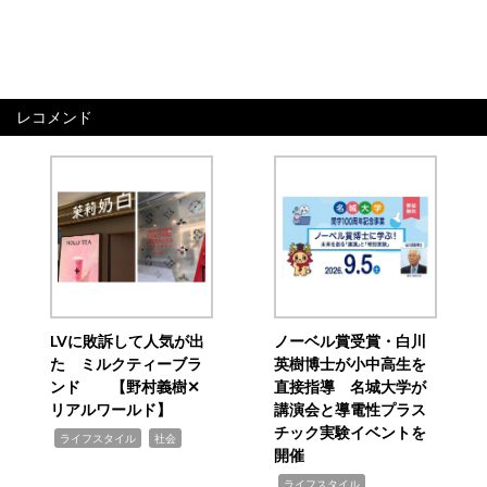
レコメンド
LVに敗訴して人気が出
ノーベル賞受賞・白川
た ミルクティーブラ
英樹博士が小中高生を
ンド 【野村義樹✕
直接指導 名城大学が
リアルワールド】
講演会と導電性プラス
チック実験イベントを
,
,
ライフスタイル
社会
開催
,
ライフスタイル