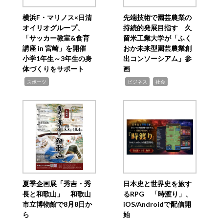
横浜F・マリノス×日清
先端技術で園芸農業の
オイリオグループ、
持続的発展目指す 久
「サッカー教室&食育
留米工業大学が「ふく
講座 in 宮崎」を開催
おか未来型園芸農業創
小学1年生～3年生の身
出コンソーシアム」参
体づくりをサポート
画
,
,
,
スポーツ
ビジネス
社会
夏季企画展「秀吉・秀
日本史と世界史を旅す
長と和歌山」 和歌山
るRPG 「時渡り」、
市立博物館で8月8日か
iOS/Androidで配信開
ら
始