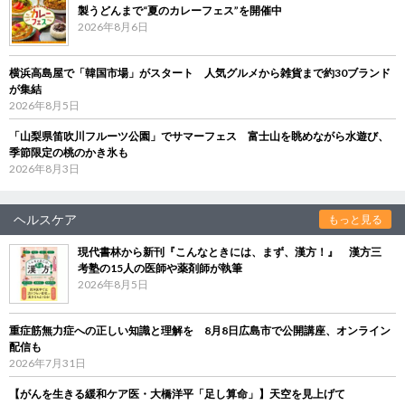
製うどんまで“夏のカレーフェス”を開催中
2026年8月6日
横浜高島屋で「韓国市場」がスタート 人気グルメから雑貨まで約30ブランド
が集結
2026年8月5日
「山梨県笛吹川フルーツ公園」でサマーフェス 富士山を眺めながら水遊び、
季節限定の桃のかき氷も
2026年8月3日
ヘルスケア
もっと見る
現代書林から新刊『こんなときには、まず、漢方！』 漢方三
考塾の15人の医師や薬剤師が執筆
2026年8月5日
重症筋無力症への正しい知識と理解を 8月8日広島市で公開講座、オンライン
配信も
2026年7月31日
【がんを生きる緩和ケア医・大橋洋平「足し算命」】天空を見上げて