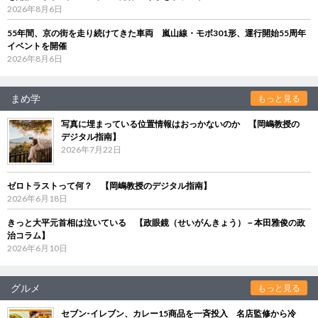
2026年8月6日
55年間、京の街を走り続けてきた車両 嵐山線・モボ301形、運行開始55周年
イベントを開催
2026年8月6日
まめ学
もっと見る
写真に埋まっている位置情報はおっかないのか 【岡嶋教授の
デジタル指南】
2026年7月22日
ゼロトラストって何？ 【岡嶋教授のデジタル指南】
2026年6月18日
きっと大平元首相は泣いている 【政眼鏡（せいがんきょう）－本田雅俊の政
治コラム】
2026年6月10日
グルメ
もっと見る
セブン‐イレブン、カレー15商品を一斉投入 名店監修から冷