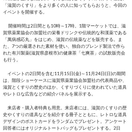
「滋賀のくすり」をより多くの人に知ってもらおうと、今回の
イベントを開催する。
開催時間は2日間とも10時～17時。1階マーケットでは、滋
賀県薬業協会の加盟社の栄養ドリンクや伝統的な和漢薬である
「萬病感応丸」をはじめ、滋賀の伝統薬などを販売する。ま
た、7つの厳選された素材を使い、独自のブレンド製法で作ら
れた有川製薬(滋賀県彦根市)の健康茶「七爽茶」の試飲販売会
も行う。
イベントの2日間を含む11月15日(金)～11月24日(日)の期間
は、階段ショーケースに滋賀県薬業協会加盟社の代表商品や、
滋賀とくすりの歴史のほか、くすりづくりに使われていた道具
やレトロな広告などの紹介パネルを展示する。
来店者・購入者特典も用意。来店者には、滋賀のくすりの歴
史やくすりの道具などを紹介する冊子とともに、レトロな道具
デザインのポストカードをランダムでプレゼント。アンケート
回答者にはオリジナルトートバッグもプレゼントする。2日