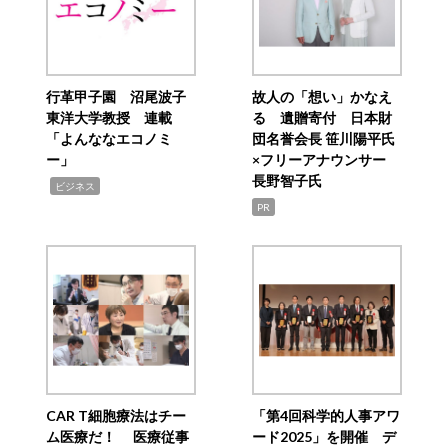
行革甲子園 沼尾波子
故人の「想い」かなえ
東洋大学教授 連載
る 遺贈寄付 日本財
「よんななエコノミ
団名誉会長 笹川陽平氏
ー」
×フリーアナウンサー
長野智子氏
,
ビジネス
PR
CAR T細胞療法はチー
「第4回科学的人事アワ
ム医療だ！ 医療従事
ード2025」を開催 デ