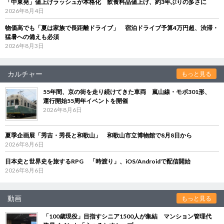
「中東発」値上げラッシュが本格化 飲食料品値上げ、約3年ぶりの多さに
2026年8月4日
物価高でも「夏は家族で長距離ドライブ」 宿泊ドライブ予算4万円超、渋滞・
猛暑への備えも必須
2026年8月3日
カルチャー
もっと見る
55年間、京の街を走り続けてきた車両 嵐山線・モボ301形、
運行開始55周年イベントを開催
2026年8月6日
夏季企画展「秀吉・秀長と和歌山」 和歌山市立博物館で8月8日から
2026年8月6日
日本史と世界史を旅するRPG 「時渡り」、iOS/Androidで配信開始
2026年8月6日
動画
もっと見る
「100歳現役」目指すシニア1500人が集結 マンション管理代