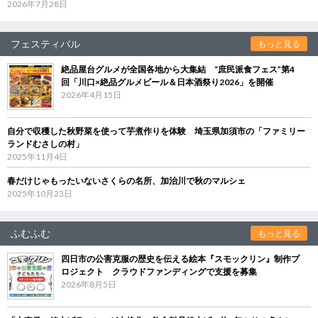
2026年7月28日
フェスティバル
もっと見る
絶品屋台グルメが全国各地から大集結 “庶民派食フェス”第4
回「川口×絶品グルメビール＆日本酒祭り2026」を開催
2026年4月15日
自分で収穫した秋野菜を使って芋煮作りを体験 埼玉県加須市の「ファミリー
ランドむさしの村」
2025年11月4日
春だけじゃもったいないさくらの名所、加治川で秋のマルシェ
2025年10月23日
ふむふむ
もっと見る
四日市の公害克服の歴史を伝える絵本『スモックリン』制作プ
ロジェクト クラウドファンディングで支援を募集
2026年8月5日