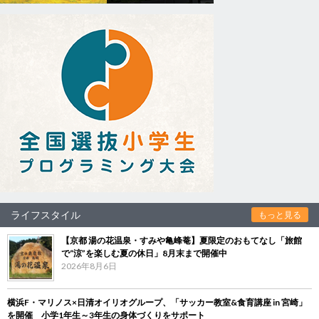
ライフスタイル
もっと見る
【京都 湯の花温泉・すみや亀峰菴】夏限定のおもてなし「旅館
で“涼”を楽しむ夏の休日」8月末まで開催中
2026年8月6日
横浜F・マリノス×日清オイリオグループ、「サッカー教室&食育講座 in 宮崎」
を開催 小学1年生～3年生の身体づくりをサポート