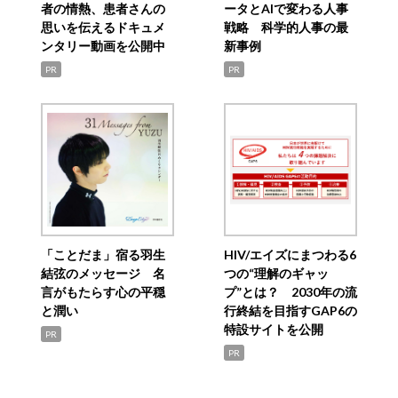
者の情熱、患者さんの
ータとAIで変わる人事
思いを伝えるドキュメ
戦略 科学的人事の最
ンタリー動画を公開中
新事例
PR
PR
「ことだま」宿る羽生
HIV/エイズにまつわる6
結弦のメッセージ 名
つの“理解のギャッ
言がもたらす心の平穏
プ”とは？ 2030年の流
と潤い
行終結を目指すGAP6の
特設サイトを公開
PR
PR