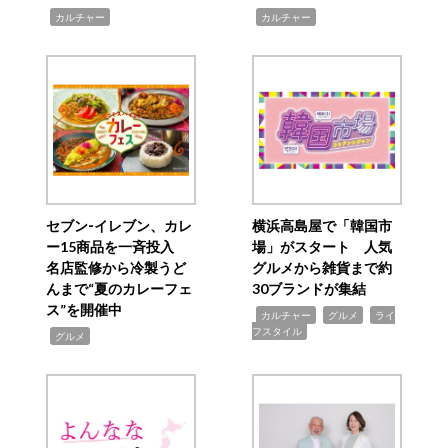
,
,
カルチャー
カルチャー
セブン‐イレブン、カレ
横浜高島屋で「韓国市
ー15商品を一斉投入
場」がスタート 人気
名店監修から冷製うど
グルメから雑貨まで約
んまで“夏のカレーフェ
30ブランドが集結
ス”を開催中
,
,
,
カルチャー
グルメ
ライ
フスタイル
,
グルメ