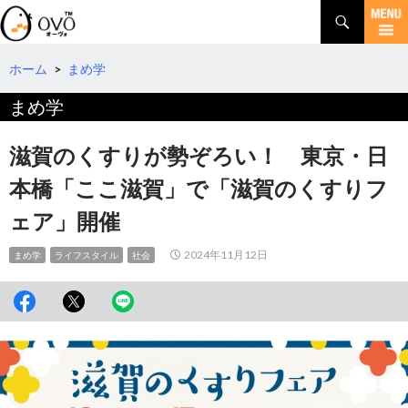
検
索
コ
ン
テ
ホーム
>
まめ学
ン
まめ学
ツ
へ
移
滋賀のくすりが勢ぞろい！ 東京・日
動
本橋「ここ滋賀」で「滋賀のくすりフ
ェア」開催
2024年11月12日
まめ学
ライフスタイル
社会