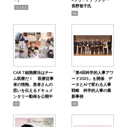
長野智子氏
,
ビジネス
PR
CAR T細胞療法はチー
「第4回科学的人事アワ
ム医療だ！ 医療従事
ード2025」を開催 デ
者の情熱、患者さんの
ータとAIで変わる人事
思いを伝えるドキュメ
戦略 科学的人事の最
ンタリー動画を公開中
新事例
PR
PR