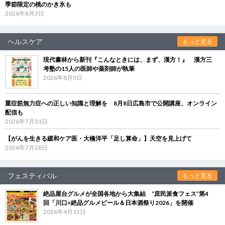
季節限定の桃のかき氷も
2026年8月3日
ヘルスケア
もっと見る
現代書林から新刊『こんなときには、まず、漢方！』 漢方三
考塾の15人の医師や薬剤師が執筆
2026年8月5日
重症筋無力症への正しい知識と理解を 8月8日広島市で公開講座、オンライン
配信も
2026年7月31日
【がんを生きる緩和ケア医・大橋洋平「足し算命」】天空を見上げて
2026年7月28日
フェスティバル
もっと見る
絶品屋台グルメが全国各地から大集結 “庶民派食フェス”第4
回「川口×絶品グルメビール＆日本酒祭り2026」を開催
2026年4月15日