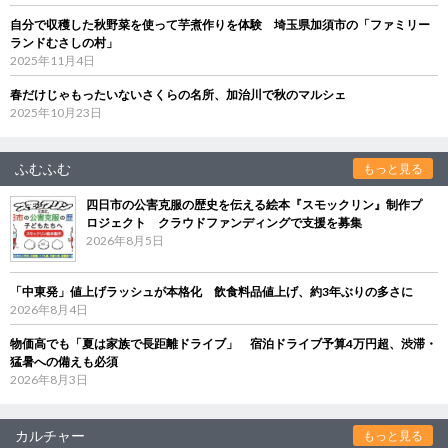
自分で収穫した秋野菜を使って芋煮作りを体験 埼玉県加須市の「ファミリー
ランドむさしの村」
2025年11月4日
春だけじゃもったいないさくらの名所、加治川で秋のマルシェ
2025年10月23日
ふむふむ
もっと見る
四日市の公害克服の歴史を伝える絵本『スモックリン』制作プ
ロジェクト クラウドファンディングで支援を募集
2026年8月5日
「中東発」値上げラッシュが本格化 飲食料品値上げ、約3年ぶりの多さに
2026年8月4日
物価高でも「夏は家族で長距離ドライブ」 宿泊ドライブ予算4万円超、渋滞・
猛暑への備えも必須
2026年8月3日
カルチャー
もっと見る