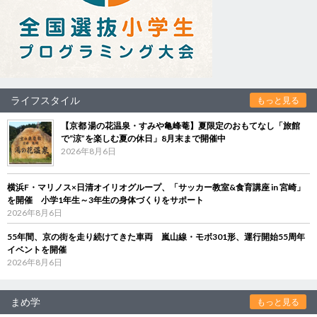
ライフスタイル
もっと見る
【京都 湯の花温泉・すみや亀峰菴】夏限定のおもてなし「旅館
で“涼”を楽しむ夏の休日」8月末まで開催中
2026年8月6日
横浜F・マリノス×日清オイリオグループ、「サッカー教室&食育講座 in 宮崎」
を開催 小学1年生～3年生の身体づくりをサポート
2026年8月6日
55年間、京の街を走り続けてきた車両 嵐山線・モボ301形、運行開始55周年
イベントを開催
2026年8月6日
まめ学
もっと見る