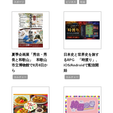
,
,
,
スポーツ
ビジネス
社会
夏季企画展「秀吉・秀
日本史と世界史を旅す
長と和歌山」 和歌山
るRPG 「時渡り」、
市立博物館で8月8日か
iOS/Androidで配信開
ら
始
,
,
カルチャー
カルチャー