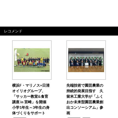
レコメンド
横浜F・マリノス×日清
先端技術で園芸農業の
オイリオグループ、
持続的発展目指す 久
「サッカー教室&食育
留米工業大学が「ふく
講座 in 宮崎」を開催
おか未来型園芸農業創
小学1年生～3年生の身
出コンソーシアム」参
体づくりをサポート
画