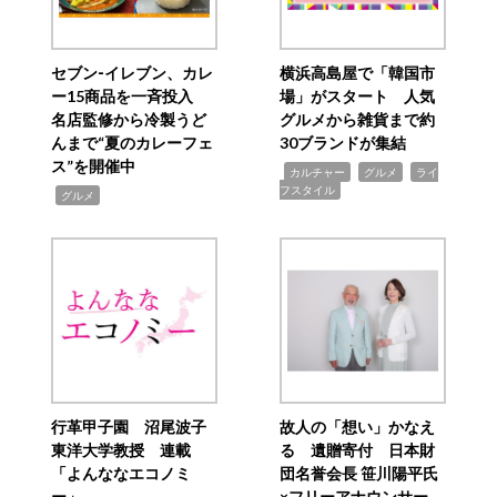
セブン‐イレブン、カレ
横浜高島屋で「韓国市
ー15商品を一斉投入
場」がスタート 人気
名店監修から冷製うど
グルメから雑貨まで約
んまで“夏のカレーフェ
30ブランドが集結
ス”を開催中
,
,
,
カルチャー
グルメ
ライ
フスタイル
,
グルメ
行革甲子園 沼尾波子
故人の「想い」かなえ
東洋大学教授 連載
る 遺贈寄付 日本財
「よんななエコノミ
団名誉会長 笹川陽平氏
ー」
×フリーアナウンサー