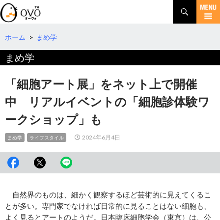
検
索
コ
ン
テ
ホーム
>
まめ学
ン
まめ学
ツ
へ
移
「細胞アート展」をネット上で開催
動
中 リアルイベントの「細胞診体験ワ
ークショップ」も
2024年6月4日
まめ学
ライフスタイル
自然界のものは、細かく観察するほど芸術的に見えてくるこ
とが多い。専門家でなければ日常的に見ることはない細胞も、
よく見るとアートのようだ。日本臨床細胞学会（東京）は、公