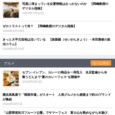
写真に埋まっている位置情報はおっかないのか 【岡嶋教授の
デジタル指南】
2026年7月22日
ゼロトラストって何？ 【岡嶋教授のデジタル指南】
2026年6月18日
きっと大平元首相は泣いている 【政眼鏡（せいがんきょう）－本田雅俊の政
治コラム】
2026年6月10日
グルメ
もっと見る
セブン‐イレブン、カレー15商品を一斉投入 名店監修から冷
製うどんまで“夏のカレーフェス”を開催中
2026年8月6日
横浜高島屋で「韓国市場」がスタート 人気グルメから雑貨まで約30ブランド
が集結
2026年8月5日
「山梨県笛吹川フルーツ公園」でサマーフェス 富士山を眺めながら水遊び、