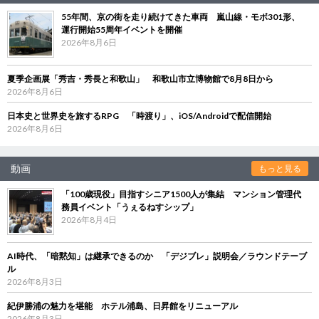
55年間、京の街を走り続けてきた車両 嵐山線・モボ301形、
運行開始55周年イベントを開催
2026年8月6日
夏季企画展「秀吉・秀長と和歌山」 和歌山市立博物館で8月8日から
2026年8月6日
日本史と世界史を旅するRPG 「時渡り」、iOS/Androidで配信開始
2026年8月6日
動画
もっと見る
「100歳現役」目指すシニア1500人が集結 マンション管理代
務員イベント「うぇるねすシップ」
2026年8月4日
AI時代、「暗黙知」は継承できるのか 「デジブレ」説明会／ラウンドテーブ
ル
2026年8月3日
紀伊勝浦の魅力を堪能 ホテル浦島、日昇館をリニューアル
2026年8月3日