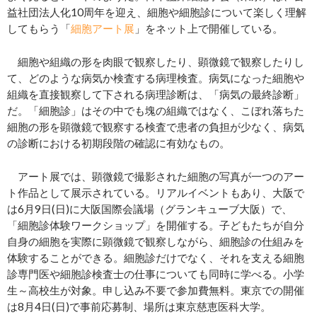
益社団法人化10周年を迎え、細胞や細胞診について楽しく理解
してもらう「
細胞アート展
」をネット上で開催している。
細胞や組織の形を肉眼で観察したり、顕微鏡で観察したりし
て、どのような病気か検査する病理検査。病気になった細胞や
組織を直接観察して下される病理診断は、「病気の最終診断」
だ。「細胞診」はその中でも塊の組織ではなく、こぼれ落ちた
細胞の形を顕微鏡で観察する検査で患者の負担が少なく、病気
の診断における初期段階の確認に有効なもの。
アート展では、顕微鏡で撮影された細胞の写真が一つのアー
ト作品として展示されている。リアルイベントもあり、大阪で
は6月9日(日)に大阪国際会議場（グランキューブ大阪）で、
「細胞診体験ワークショップ」を開催する。子どもたちが自分
自身の細胞を実際に顕微鏡で観察しながら、細胞診の仕組みを
体験することができる。細胞診だけでなく、それを支える細胞
診専門医や細胞診検査士の仕事についても同時に学べる。小学
生～高校生が対象。申し込み不要で参加費無料。東京での開催
は8月4日(日)で事前応募制、場所は東京慈恵医科大学。