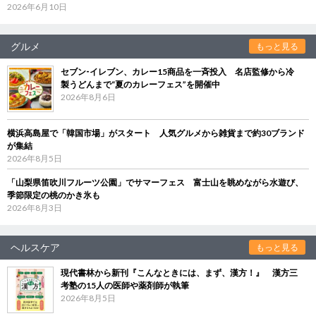
2026年6月10日
グルメ
もっと見る
セブン‐イレブン、カレー15商品を一斉投入 名店監修から冷
製うどんまで“夏のカレーフェス”を開催中
2026年8月6日
横浜高島屋で「韓国市場」がスタート 人気グルメから雑貨まで約30ブランド
が集結
2026年8月5日
「山梨県笛吹川フルーツ公園」でサマーフェス 富士山を眺めながら水遊び、
季節限定の桃のかき氷も
2026年8月3日
ヘルスケア
もっと見る
現代書林から新刊『こんなときには、まず、漢方！』 漢方三
考塾の15人の医師や薬剤師が執筆
2026年8月5日