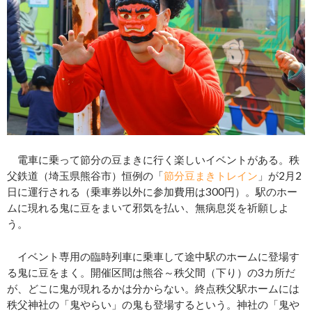
電車に乗って節分の豆まきに行く楽しいイベントがある。秩
父鉄道（埼玉県熊谷市）恒例の「
節分豆まきトレイン
」が2月2
日に運行される（乗車券以外に参加費用は300円）。駅のホー
ムに現れる鬼に豆をまいて邪気を払い、無病息災を祈願しよ
う。
イベント専用の臨時列車に乗車して途中駅のホームに登場す
る鬼に豆をまく。開催区間は熊谷～秩父間（下り）の3カ所だ
が、どこに鬼が現れるかは分からない。終点秩父駅ホームには
秩父神社の「鬼やらい」の鬼も登場するという。神社の「鬼や