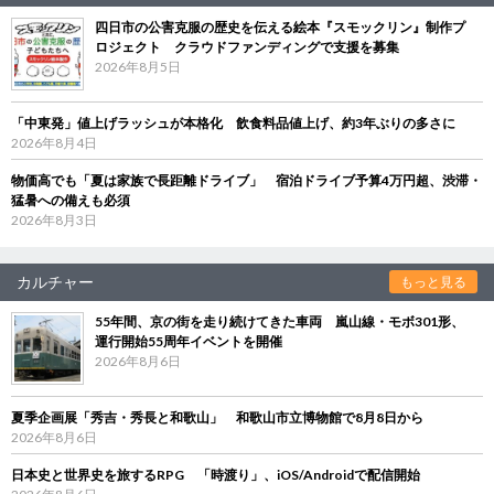
四日市の公害克服の歴史を伝える絵本『スモックリン』制作プ
ロジェクト クラウドファンディングで支援を募集
2026年8月5日
「中東発」値上げラッシュが本格化 飲食料品値上げ、約3年ぶりの多さに
2026年8月4日
物価高でも「夏は家族で長距離ドライブ」 宿泊ドライブ予算4万円超、渋滞・
猛暑への備えも必須
2026年8月3日
カルチャー
もっと見る
55年間、京の街を走り続けてきた車両 嵐山線・モボ301形、
運行開始55周年イベントを開催
2026年8月6日
夏季企画展「秀吉・秀長と和歌山」 和歌山市立博物館で8月8日から
2026年8月6日
日本史と世界史を旅するRPG 「時渡り」、iOS/Androidで配信開始