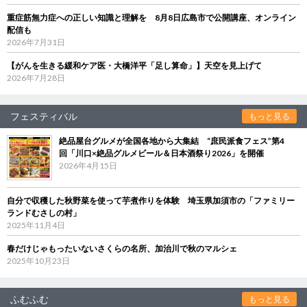
重症筋無力症への正しい知識と理解を 8月8日広島市で公開講座、オンライン
配信も
2026年7月31日
【がんを生きる緩和ケア医・大橋洋平「足し算命」】天空を見上げて
2026年7月28日
フェスティバル
もっと見る
絶品屋台グルメが全国各地から大集結 “庶民派食フェス”第4
回「川口×絶品グルメビール＆日本酒祭り2026」を開催
2026年4月15日
自分で収穫した秋野菜を使って芋煮作りを体験 埼玉県加須市の「ファミリー
ランドむさしの村」
2025年11月4日
春だけじゃもったいないさくらの名所、加治川で秋のマルシェ
2025年10月23日
ふむふむ
もっと見る