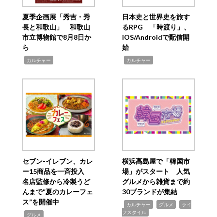
夏季企画展「秀吉・秀
日本史と世界史を旅す
長と和歌山」 和歌山
るRPG 「時渡り」、
市立博物館で8月8日か
iOS/Androidで配信開
ら
始
,
,
カルチャー
カルチャー
セブン‐イレブン、カレ
横浜高島屋で「韓国市
ー15商品を一斉投入
場」がスタート 人気
名店監修から冷製うど
グルメから雑貨まで約
んまで“夏のカレーフェ
30ブランドが集結
ス”を開催中
,
,
,
カルチャー
グルメ
ライ
フスタイル
,
グルメ