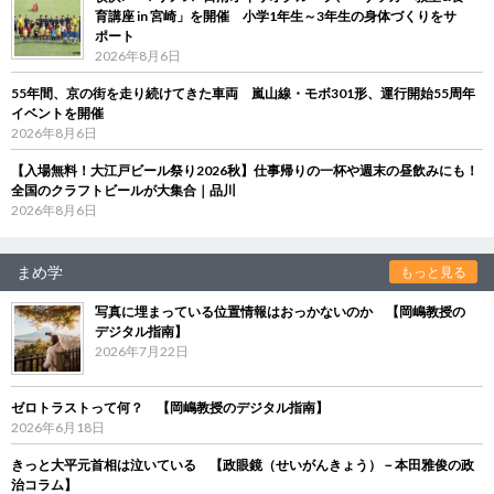
育講座 in 宮崎」を開催 小学1年生～3年生の身体づくりをサ
ポート
2026年8月6日
55年間、京の街を走り続けてきた車両 嵐山線・モボ301形、運行開始55周年
イベントを開催
2026年8月6日
【入場無料！大江戸ビール祭り2026秋】仕事帰りの一杯や週末の昼飲みにも！
全国のクラフトビールが大集合｜品川
2026年8月6日
まめ学
もっと見る
写真に埋まっている位置情報はおっかないのか 【岡嶋教授の
デジタル指南】
2026年7月22日
ゼロトラストって何？ 【岡嶋教授のデジタル指南】
2026年6月18日
きっと大平元首相は泣いている 【政眼鏡（せいがんきょう）－本田雅俊の政
治コラム】