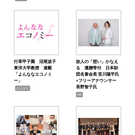
行革甲子園 沼尾波子
故人の「想い」かなえ
東洋大学教授 連載
る 遺贈寄付 日本財
「よんななエコノミ
団名誉会長 笹川陽平氏
ー」
×フリーアナウンサー
長野智子氏
,
ビジネス
PR