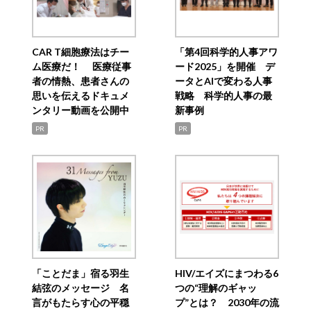
CAR T細胞療法はチー
「第4回科学的人事アワ
ム医療だ！ 医療従事
ード2025」を開催 デ
者の情熱、患者さんの
ータとAIで変わる人事
思いを伝えるドキュメ
戦略 科学的人事の最
ンタリー動画を公開中
新事例
PR
PR
「ことだま」宿る羽生
HIV/エイズにまつわる6
結弦のメッセージ 名
つの“理解のギャッ
言がもたらす心の平穏
プ”とは？ 2030年の流