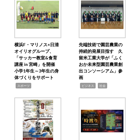
横浜F・マリノス×日清
先端技術で園芸農業の
オイリオグループ、
持続的発展目指す 久
「サッカー教室&食育
留米工業大学が「ふく
講座 in 宮崎」を開催
おか未来型園芸農業創
小学1年生～3年生の身
出コンソーシアム」参
体づくりをサポート
画
,
,
,
スポーツ
ビジネス
社会