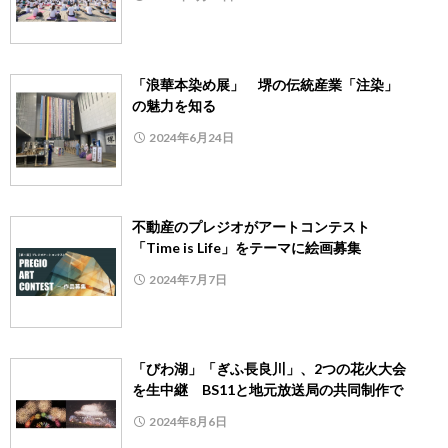
「浪華本染め展」 堺の伝統産業「注染」
の魅力を知る
2024年6月24日
不動産のプレジオがアートコンテスト
「Time is Life」をテーマに絵画募集
2024年7月7日
「びわ湖」「ぎふ長良川」、2つの花火大会
を生中継 BS11と地元放送局の共同制作で
2024年8月6日