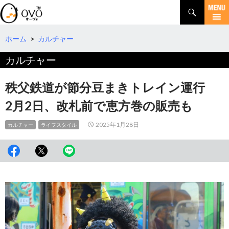
検
索
コ
ン
テ
ホーム
>
カルチャー
ン
カルチャー
ツ
へ
移
秩父鉄道が節分豆まきトレイン運行
動
2月2日、改札前で恵方巻の販売も
2025年1月28日
カルチャー
ライフスタイル