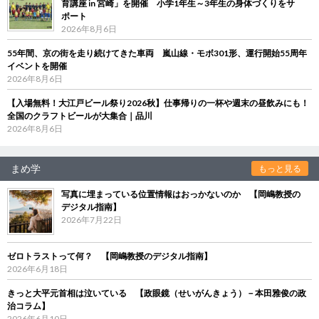
育講座 in 宮崎」を開催 小学1年生～3年生の身体づくりをサ
ポート
2026年8月6日
55年間、京の街を走り続けてきた車両 嵐山線・モボ301形、運行開始55周年
イベントを開催
2026年8月6日
【入場無料！大江戸ビール祭り2026秋】仕事帰りの一杯や週末の昼飲みにも！
全国のクラフトビールが大集合｜品川
2026年8月6日
まめ学
もっと見る
写真に埋まっている位置情報はおっかないのか 【岡嶋教授の
デジタル指南】
2026年7月22日
ゼロトラストって何？ 【岡嶋教授のデジタル指南】
2026年6月18日
きっと大平元首相は泣いている 【政眼鏡（せいがんきょう）－本田雅俊の政
治コラム】
2026年6月10日