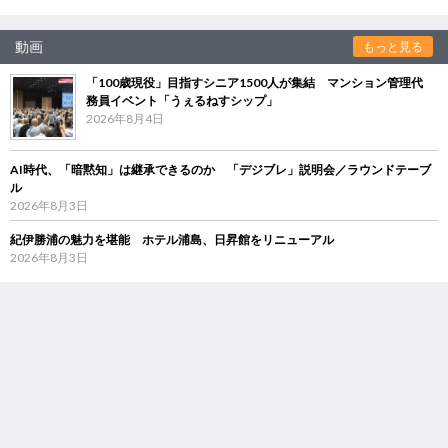
動画
もっと見る
「100歳現役」目指すシニア1500人が集結 マンション管理代
務員イベント「うぇるねすシップ」
2026年8月4日
AI時代、「暗黙知」は継承できるのか 「デジブレ」説明会／ラウンドテーブ
ル
2026年8月3日
紀伊勝浦の魅力を堪能 ホテル浦島、日昇館をリニューアル
2026年8月3日