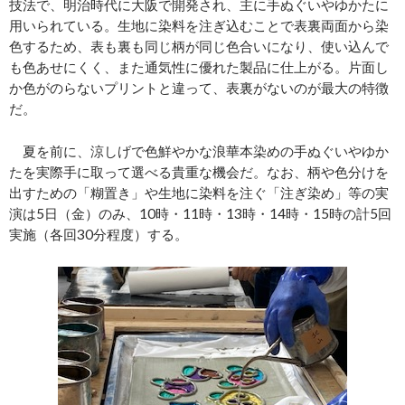
技法で、明治時代に大阪で開発され、主に手ぬぐいやゆかたに
用いられている。生地に染料を注ぎ込むことで表裏両面から染
色するため、表も裏も同じ柄が同じ色合いになり、使い込んで
も色あせにくく、また通気性に優れた製品に仕上がる。片面し
か色がのらないプリントと違って、表裏がないのが最大の特徴
だ。
夏を前に、涼しげで色鮮やかな浪華本染めの手ぬぐいやゆか
たを実際手に取って選べる貴重な機会だ。なお、柄や色分けを
出すための「糊置き」や生地に染料を注ぐ「注ぎ染め」等の実
演は5日（金）のみ、10時・11時・13時・14時・15時の計5回
実施（各回30分程度）する。