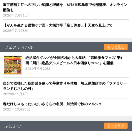
重症筋無力症への正しい知識と理解を 8月8日広島市で公開講座、オンライン
配信も
2026年7月31日
【がんを生きる緩和ケア医・大橋洋平「足し算命」】天空を見上げて
2026年7月28日
フェスティバル
もっと見る
絶品屋台グルメが全国各地から大集結 “庶民派食フェス”第4
回「川口×絶品グルメビール＆日本酒祭り2026」を開催
2026年4月15日
自分で収穫した秋野菜を使って芋煮作りを体験 埼玉県加須市の「ファミリー
ランドむさしの村」
2025年11月4日
春だけじゃもったいないさくらの名所、加治川で秋のマルシェ
2025年10月23日
ふむふむ
もっと見る