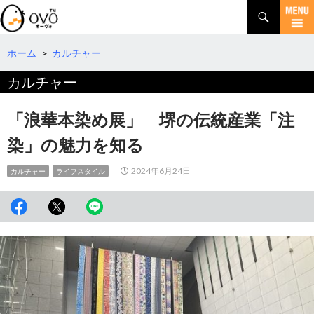
検
索
コ
ン
テ
ホーム
>
カルチャー
ン
カルチャー
ツ
へ
移
「浪華本染め展」 堺の伝統産業「注
動
染」の魅力を知る
2024年6月24日
カルチャー
ライフスタイル