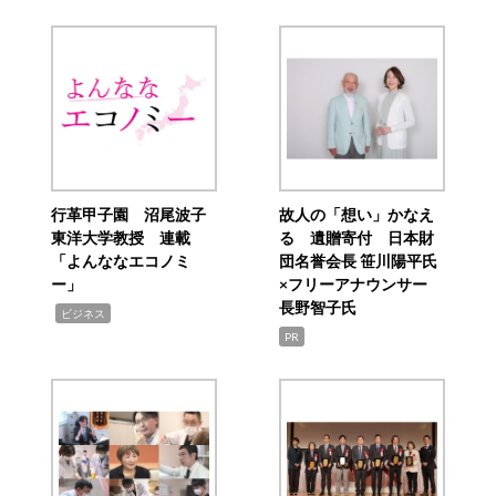
行革甲子園 沼尾波子
故人の「想い」かなえ
東洋大学教授 連載
る 遺贈寄付 日本財
「よんななエコノミ
団名誉会長 笹川陽平氏
ー」
×フリーアナウンサー
長野智子氏
,
ビジネス
PR