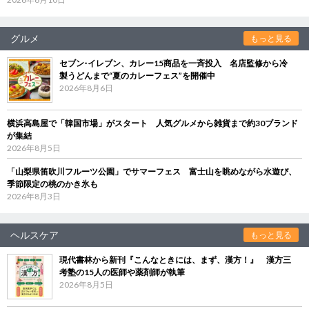
グルメ
もっと見る
セブン‐イレブン、カレー15商品を一斉投入 名店監修から冷
製うどんまで“夏のカレーフェス”を開催中
2026年8月6日
横浜高島屋で「韓国市場」がスタート 人気グルメから雑貨まで約30ブランド
が集結
2026年8月5日
「山梨県笛吹川フルーツ公園」でサマーフェス 富士山を眺めながら水遊び、
季節限定の桃のかき氷も
2026年8月3日
ヘルスケア
もっと見る
現代書林から新刊『こんなときには、まず、漢方！』 漢方三
考塾の15人の医師や薬剤師が執筆
2026年8月5日