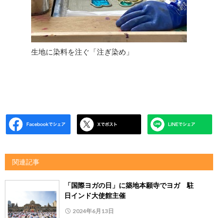
生地に染料を注ぐ「注ぎ染め」
関連記事
「国際ヨガの日」に築地本願寺でヨガ 駐
日インド大使館主催
2024年6月13日