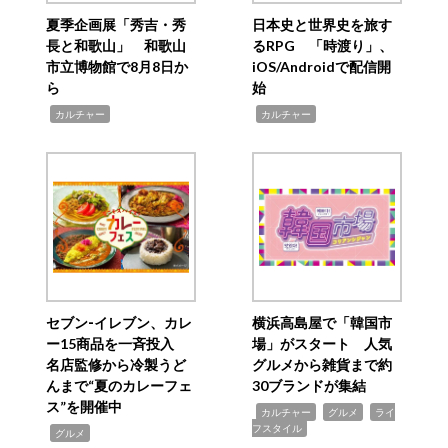
夏季企画展「秀吉・秀
日本史と世界史を旅す
長と和歌山」 和歌山
るRPG 「時渡り」、
市立博物館で8月8日か
iOS/Androidで配信開
ら
始
,
,
カルチャー
カルチャー
セブン‐イレブン、カレ
横浜高島屋で「韓国市
ー15商品を一斉投入
場」がスタート 人気
名店監修から冷製うど
グルメから雑貨まで約
んまで“夏のカレーフェ
30ブランドが集結
ス”を開催中
,
,
,
カルチャー
グルメ
ライ
フスタイル
,
グルメ