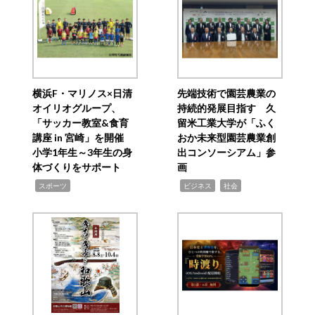
横浜F・マリノス×日清
先端技術で園芸農業の
オイリオグループ、
持続的発展目指す 久
「サッカー教室&食育
留米工業大学が「ふく
講座 in 宮崎」を開催
おか未来型園芸農業創
小学1年生～3年生の身
出コンソーシアム」参
体づくりをサポート
画
,
,
,
スポーツ
ビジネス
社会