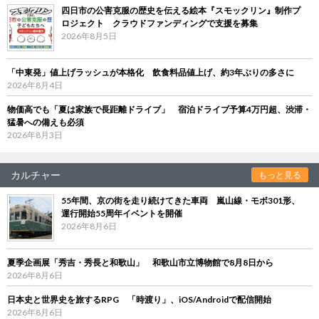
四日市の公害克服の歴史を伝える絵本『スモックリン』制作プ
ロジェクト クラウドファンディングで支援を募集
2026年8月5日
「中東発」値上げラッシュが本格化 飲食料品値上げ、約3年ぶりの多さに
2026年8月4日
物価高でも「夏は家族で長距離ドライブ」 宿泊ドライブ予算4万円超、渋滞・
猛暑への備えも必須
2026年8月3日
カルチャー
もっと見る
55年間、京の街を走り続けてきた車両 嵐山線・モボ301形、
運行開始55周年イベントを開催
2026年8月6日
夏季企画展「秀吉・秀長と和歌山」 和歌山市立博物館で8月8日から
2026年8月6日
日本史と世界史を旅するRPG 「時渡り」、iOS/Androidで配信開始
2026年8月6日