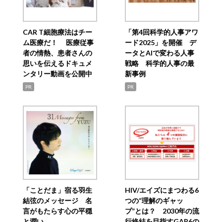
CAR T細胞療法はチー
「第4回科学的人事アワ
ム医療だ！ 医療従事
ード2025」を開催 デ
者の情熱、患者さんの
ータとAIで変わる人事
思いを伝えるドキュメ
戦略 科学的人事の最
ンタリー動画を公開中
新事例
PR
PR
「ことだま」宿る羽生
HIV/エイズにまつわる6
結弦のメッセージ 名
つの“理解のギャッ
言がもたらす心の平穏
プ”とは？ 2030年の流
と潤い
行終結を目指すGAP6の