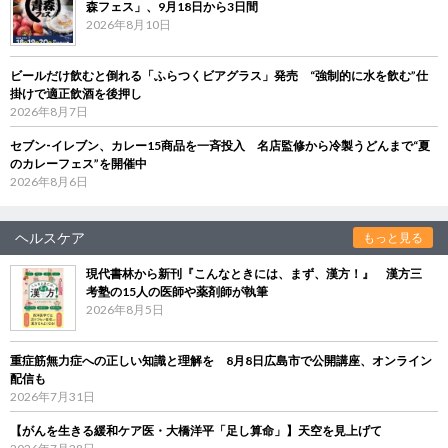
森フェス」、9月18日から3日間
2026年8月10日
ビールだけ飲むと倒れる「ふらつくビアグラス」発売 “強制的に水を飲む”仕
掛けで適正飲酒を後押し
2026年8月7日
セブン‐イレブン、カレー15商品を一斉投入 名店監修から冷製うどんまで“夏
のカレーフェス”を開催中
2026年8月6日
ヘルスケア
もっと見る
現代書林から新刊『こんなときには、まず、漢方！』 漢方三
考塾の15人の医師や薬剤師が執筆
2026年8月5日
重症筋無力症への正しい知識と理解を 8月8日広島市で公開講座、オンライン
配信も
2026年7月31日
【がんを生きる緩和ケア医・大橋洋平「足し算命」】天空を見上げて