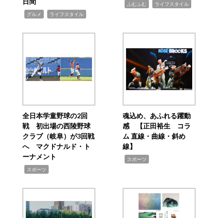
日間
,
,
ふむふむ
ライフスタイル
,
,
グルメ
ライフスタイル
全日本学童野球の2回
魂込め、あふれる躍動
戦 初出場の西陵野球
感 【正田裕生 コラ
クラブ（岐阜）が3回戦
ム 直線・曲線・斜め
へ マクドナルド・ト
線】
ーナメント
,
スポーツ
,
スポーツ