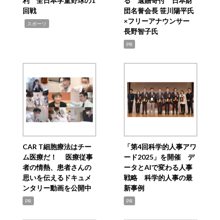
利 全日本学童野球の1
る 遺贈寄付 日本財
回戦
団名誉会長 笹川陽平氏
×フリーアナウンサー
,
スポーツ
長野智子氏
PR
CAR T細胞療法はチー
「第4回科学的人事アワ
ム医療だ！ 医療従事
ード2025」を開催 デ
者の情熱、患者さんの
ータとAIで変わる人事
思いを伝えるドキュメ
戦略 科学的人事の最
ンタリー動画を公開中
新事例
PR
PR