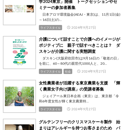
学2024東京」開催 トークセッションやセ
ミナーの参加者募集
日本アロマ環境協会(AEAJ・東京)は、11月1日(金)
～16日(土)の...
2024年9月27日
ライフスタイル
介護について話すことで介護へのイメージが
ポジティブに 親子で話すべきことは？ ダ
スキンが介護に関する実態調査
ダスキン(大阪府吹田市)は9月16日の「敬老の日」
を前に、60～80代の親世代1000人と、20...
2024年9月27日
ライフスタイル
社会
女性農業者が活躍する東京農業を支援 「輝
く農業女子向け講座」の受講者募集
ジェイアール東日本企画（東京）は、東京都「令
和6年度女性が輝く東京農業特...
2024年9月27日
ライフスタイル
グルテンフリーのクリスマスケーキ製作 始
まりはアレルギーを持つお客さまのため パ