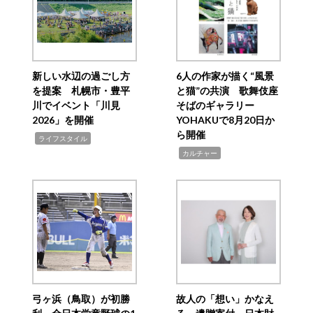
新しい水辺の過ごし方
6人の作家が描く“風景
を提案 札幌市・豊平
と猫”の共演 歌舞伎座
川でイベント「川見
そばのギャラリー
2026」を開催
YOHAKUで8月20日か
ら開催
,
ライフスタイル
,
カルチャー
弓ヶ浜（鳥取）が初勝
故人の「想い」かなえ