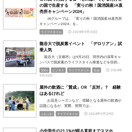
の国で生産する 「実りの秋！国消国産JA直
売所キャンペーン2024」
JAグループは、「実りの秋！国消国産JA直売所
キャンペーン2024」を...
2024年9月30日
ライフスタイル
龍谷大で脱炭素イベント 「デロリアン」試
乗人気
龍谷大（京都市）は9月23日、同市内の深草キャ
ンパスで脱炭素のライフスタイル推進などを目的...
2024年
SDGs
ビジネス
ライフスタイル
社会
9月30日
屋外の飲酒に「賛成」OR 「反対」？ 経験
はあるけれど
お花見シーズンなど、喧騒となる屋外の飲酒が
話題になるが、実際、世間では...
2024年9月29日
ふむふむ
ライフスタイル
小中学生の21.1%が眠る直前までスマホ