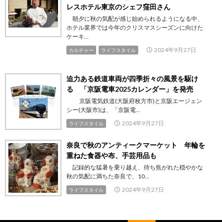
レスホテル東京のシェフ窪田さん
朝夕に秋の気配が感じ始められるようになる中、
ホテル業界では今年のクリスマスシーズンに向けた
ケーキ...
2024年9月27日
カルチャー
ライフスタイル
迫力ある鉄道車両が四季折々の風景を駆け
る 「京阪電車2025カレンダー」を発売
京阪電気鉄道(大阪府枚方市)と京阪エージェン
シー(大阪市)は、「京阪電...
2024年9月27日
ライフスタイル
奈良で秋のアンティークマーケット 年輪を
重ねた食器や布、手芸用品も
記録的な猛暑を乗り越え、待ち焦がれた穏やかな
秋の気配に満ちた奈良で、10...
2024年9月27日
ライフスタイル