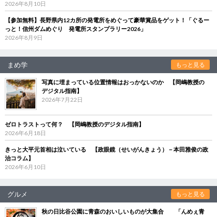
2026年8月10日
【参加無料】長野県内12カ所の発電所をめぐって豪華賞品をゲット！「ぐるー
っと！信州ダムめぐり 発電所スタンプラリー2026」
2026年8月9日
まめ学
もっと見る
写真に埋まっている位置情報はおっかないのか 【岡嶋教授の
デジタル指南】
2026年7月22日
ゼロトラストって何？ 【岡嶋教授のデジタル指南】
2026年6月18日
きっと大平元首相は泣いている 【政眼鏡（せいがんきょう）－本田雅俊の政
治コラム】
2026年6月10日
グルメ
もっと見る
秋の日比谷公園に青森のおいしいものが大集合 「んめぇ青