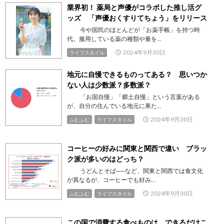
業界初！ 薬局と声優がコラボした推し活グ
ッズ 「声優おくすりてちょう」をリリース
今や国民のほとんどが「お薬手帳」を持つ時
代。服用している薬の種類や量を...
2024年9月30日
ライフスタイル
地元に自慢できるものってある？ 思いつか
ない人は少数派？多数派？
「お国自慢」「郷土自慢」という言葉がある
が、自分の住んでいる地元に果た...
2024年9月30日
ふむふむ
ライフスタイル
コーヒーの好みに関東と関西で違い ブラッ
ク派が多いのはどっち？
うどんとそば──など、関東と関西では食文化
が異なるが、コーヒーでも好み...
2024年9月30日
ふむふむ
ライフスタイル
この国で消費する食べものは、できるだけこ