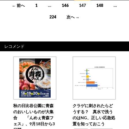
投
← 前へ
1
…
146
147
148
…
稿
224
次へ →
ナ
ビ
ゲ
レコメンド
ー
シ
ョ
ン
秋の日比谷公園に青森
クラゲに刺されたらど
のおいしいものが大集
うする？ 真水で洗う
合 「んめぇ青森フ
のはNG、正しい応急処
ェス」、9月18日から3
置を知っておこう