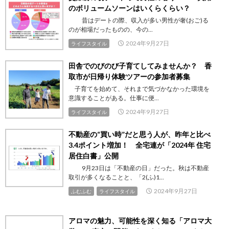
のボリュームソーンはいくらくらい？
昔はデートの際、収入が多い男性が奢(おご)る
のが相場だったものの、今の...
2024年9月27日
ライフスタイル
田舎でのびのび子育てしてみませんか？ 香
取市が日帰り体験ツアーの参加者募集
子育てを始めて、それまで気づかなかった環境を
意識することがある。仕事に便...
2024年9月27日
ライフスタイル
不動産の“買い時”だと思う人が、昨年と比べ
3.4ポイント増加！ 全宅連が「2024年 住宅
居住白書」公開
9月23日は「不動産の日」だった。秋は不動産
取引が多くなることと、「2(ふ)1...
2024年9月27日
ふむふむ
ライフスタイル
アロマの魅力、可能性を深く知る「アロマ大