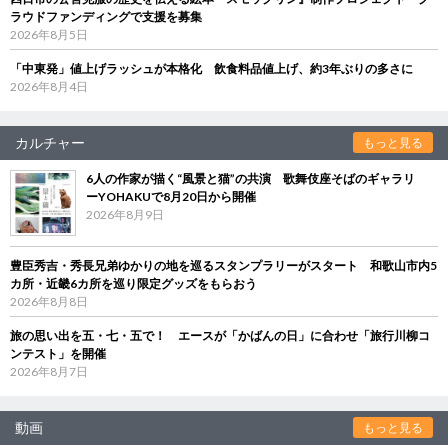
ラウドファンディングで支援を募集
2026年8月5日
「中東発」値上げラッシュが本格化 飲食料品値上げ、約3年ぶりの多さに
2026年8月4日
カルチャー
もっと見る
6人の作家が描く“風景と猫”の共演 歌舞伎座そばのギャラリ
ーYOHAKUで8月20日から開催
2026年8月9日
豊臣秀吉・秀長兄弟ゆかりの地を巡るスタンプラリーがスタート 和歌山市内5
カ所・近畿6カ所を巡り限定グッズをもらおう
2026年8月8日
旅の思い出を五・七・五で！ エースが「かばんの日」に合わせ「旅行川柳コ
ンテスト」を開催
2026年8月7日
動画
もっと見る