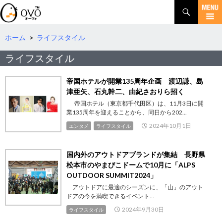
検
索
コ
ン
テ
ホーム
>
ライフスタイル
ン
ライフスタイル
ツ
へ
移
帝国ホテルが開業135周年企画 渡辺謙、島
動
津亜矢、石丸幹二、由紀さおりら招く
帝国ホテル（東京都千代田区）は、11月3日に開
業135周年を迎えることから、同日から202...
2024年10月1日
エンタメ
ライフスタイル
国内外のアウトドアブランドが集結 長野県
松本市のやまびこドームで10月に「ALPS
OUTDOOR SUMMIT2024」
アウトドアに最適のシーズンに、「山」のアウト
ドアの今を満喫できるイベント...
2024年9月30日
ライフスタイル