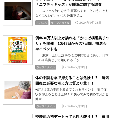
「ニフティキッズ」が睡眠に関する調査
スマホを触りながら寝落ちする、ということも
なくはないが、やはり睡眠不足...
2024年9月28日
ふむふむ
ライフスタイル
例年30万人以上が訪れる「かっぱ橋道具まつ
り」を開催 10月8日からの7日間、抽選会
やイベントも
東京・上野と浅草のほぼ中間地点にあり、日本
一の道具街として知られる「か...
2024年9月28日
ライフスタイル
体の不調を薬で抑えることは危険！？ 病気
回復に必要な考え方は質より量！！
■症状は体の不調を教えてくれるサイン！ 薬で症
状を抑えることは正解！？ 失ってみて初めて分かる
健康...
2024年9月28日
ライフスタイル
交際前の初デートって男性の奢り！？ 費用