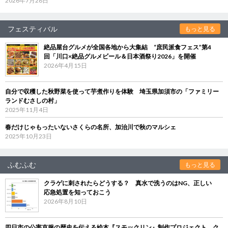
2026年7月28日
フェスティバル
もっと見る
絶品屋台グルメが全国各地から大集結 “庶民派食フェス”第4
回「川口×絶品グルメビール＆日本酒祭り2026」を開催
2026年4月15日
自分で収穫した秋野菜を使って芋煮作りを体験 埼玉県加須市の「ファミリー
ランドむさしの村」
2025年11月4日
春だけじゃもったいないさくらの名所、加治川で秋のマルシェ
2025年10月23日
ふむふむ
もっと見る
クラゲに刺されたらどうする？ 真水で洗うのはNG、正しい
応急処置を知っておこう
2026年8月10日
四日市の公害克服の歴史を伝える絵本『スモックリン』制作プロジェクト ク