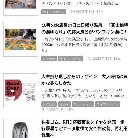
キッズデザイン賞」（キッズデザイン協議会...
2023年10月19日
ライフスタイル
10月のお風呂の日に日帰り温泉 「富士眺望
の湯ゆらり」の露天風呂がパンプキン湯に！
毎月26日は「お風呂の日」。山梨県鳴沢村の標高
1000mに位置する日帰り温泉「富士眺望の湯ゆら
り」...
2023年10月18日
おでかけ
ライフスタイル
人生折り返しからのデザイン 大人時代の豊
かな暮らしかた
人生100年時代。50代から、というのはようや
く“折り返し”地点から先、ということだ。Good O...
おでかけ
まめ学
ファッション
ライフスタイル
2023年10月18日
住友ゴム、RFID搭載市販タイヤを発売 走
行履歴などデータ取得で安全性改善、再利用
促進へ