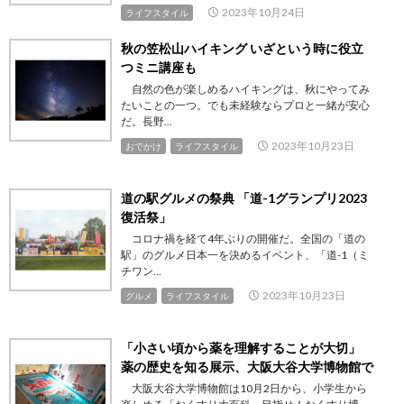
2023年10月24日
ライフスタイル
秋の笠松山ハイキング いざという時に役立
つミニ講座も
自然の色が楽しめるハイキングは、秋にやってみ
たいことの一つ。でも未経験ならプロと一緒が安心
だ。長野...
2023年10月23日
おでかけ
ライフスタイル
道の駅グルメの祭典 「道-1グランプリ2023
復活祭」
コロナ禍を経て4年ぶりの開催だ。全国の「道の
駅」のグルメ日本一を決めるイベント、「道-1（ミ
チワン...
2023年10月23日
グルメ
ライフスタイル
「小さい頃から薬を理解することが大切」
薬の歴史を知る展示、大阪大谷大学博物館で
大阪大谷大学博物館は10月2日から、小学生から