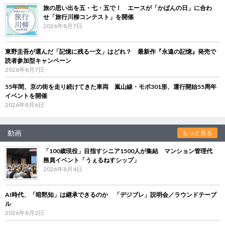
旅の思い出を五・七・五で！ エースが「かばんの日」に合わ
せ「旅行川柳コンテスト」を開催
2026年8月7日
東野圭吾が選んだ「記憶に残る一文」はどれ？ 最新作『永遠の記憶』発売で
読者参加型キャンペーン
2026年8月7日
55年間、京の街を走り続けてきた車両 嵐山線・モボ301形、運行開始55周年
イベントを開催
2026年8月6日
動画
もっと見る
「100歳現役」目指すシニア1500人が集結 マンション管理代
務員イベント「うぇるねすシップ」
2026年8月4日
AI時代、「暗黙知」は継承できるのか 「デジブレ」説明会／ラウンドテーブ
ル
2026年8月3日