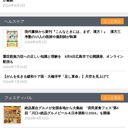
が集結
2026年8月5日
ヘルスケア
もっと見る
現代書林から新刊『こんなときには、まず、漢方！』 漢方三
考塾の15人の医師や薬剤師が執筆
2026年8月5日
重症筋無力症への正しい知識と理解を 8月8日広島市で公開講座、オンライン
配信も
2026年7月31日
【がんを生きる緩和ケア医・大橋洋平「足し算命」】天空を見上げて
2026年7月28日
フェスティバル
もっと見る
絶品屋台グルメが全国各地から大集結 “庶民派食フェス”第4
回「川口×絶品グルメビール＆日本酒祭り2026」を開催
2026年4月15日