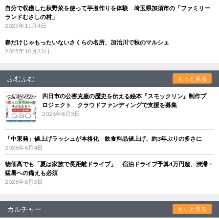
自分で収穫した秋野菜を使って芋煮作りを体験 埼玉県加須市の「ファミリー
ランドむさしの村」
2025年11月4日
春だけじゃもったいないさくらの名所、加治川で秋のマルシェ
2025年10月23日
ふむふむ
もっと見る
四日市の公害克服の歴史を伝える絵本『スモックリン』制作プ
ロジェクト クラウドファンディングで支援を募集
2026年8月5日
「中東発」値上げラッシュが本格化 飲食料品値上げ、約3年ぶりの多さに
2026年8月4日
物価高でも「夏は家族で長距離ドライブ」 宿泊ドライブ予算4万円超、渋滞・
猛暑への備えも必須
2026年8月3日
カルチャー
もっと見る