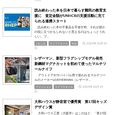
読み終わった本を日本で暮らす難民の教育支
援に 査定金額がUNHCRの支援活動に充て
られる連携スタート
読み終わった本や不要品を手放す時、それが誰か
の役に立つかもしれないと思えるのはちょっとうれ
しい。ブ...
2023年10月19
ふむふむ
ライフスタイル
社会
日
レザーマン、新型フラグシップモデル発売
新鋼材マグナカットを初めて使ったマルチツ
ールナイフ
アウトドアやサバイバル用で使われるマルチツー
ルのメーカーLEATHERMAN（レザーマ...
2023年10月19
ファッション
ライフスタイル
日
大和ハウスが静音室で優秀賞 第17回キッズ
デザイン賞
大和ハウス工業（大阪市）はこのほど、「第17回