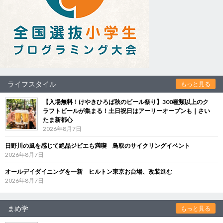
ライフスタイル
もっと見る
【入場無料！けやきひろば秋のビール祭り】300種類以上のク
ラフトビールが集まる！土日祝日はアーリーオープンも｜さい
たま新都心
2026年8月7日
日野川の風を感じて絶品ジビエも満喫 鳥取のサイクリングイベント
2026年8月7日
オールデイダイニングを一新 ヒルトン東京お台場、改装進む
2026年8月7日
まめ学
もっと見る