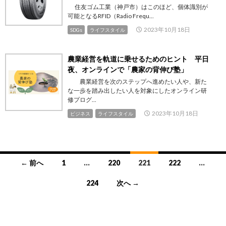
住友ゴム工業（神戸市）はこのほど、個体識別が
可能となるRFID（Radio Frequ...
2023年10月18日
SDGs
ライフスタイル
農業経営を軌道に乗せるためのヒント 平日
夜、オンラインで「農家の背伸び塾」
農業経営を次のステップへ進めたい人や、新た
な一歩を踏み出したい人を対象にしたオンライン研
修プログ...
2023年10月18日
ビジネス
ライフスタイル
投
← 前へ
1
…
220
221
222
…
稿
224
次へ →
ナ
ビ