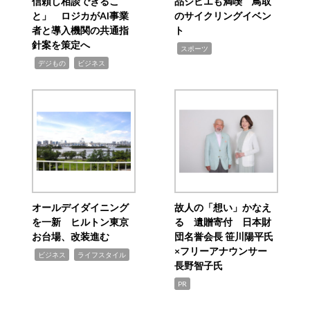
信頼し相談できるこ
品ジビエも満喫 鳥取
と」 ロジカがAI事業
のサイクリングイベン
者と導入機関の共通指
ト
針案を策定へ
,
スポーツ
,
,
デジもの
ビジネス
オールデイダイニング
故人の「想い」かなえ
を一新 ヒルトン東京
る 遺贈寄付 日本財
お台場、改装進む
団名誉会長 笹川陽平氏
×フリーアナウンサー
,
,
ビジネス
ライフスタイル
長野智子氏
PR