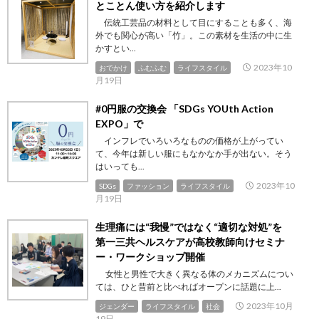
とことん使い方を紹介します
伝統工芸品の材料として目にすることも多く、海
外でも関心が高い「竹」。この素材を生活の中に生
かすとい...
2023年10
おでかけ
ふむふむ
ライフスタイル
月19日
#0円服の交換会 「SDGs YOUth Action
EXPO」で
インフレでいろいろなものの価格が上がってい
て、今年は新しい服にもなかなか手が出ない。そう
はいっても...
2023年10
SDGs
ファッション
ライフスタイル
月19日
生理痛には“我慢”ではなく“適切な対処”を
第一三共ヘルスケアが⾼校教師向けセミナ
ー・ワークショップ開催
女性と男性で大きく異なる体のメカニズムについ
ては、ひと昔前と比べればオープンに話題に上...
2023年10月
ジェンダー
ライフスタイル
社会
19日