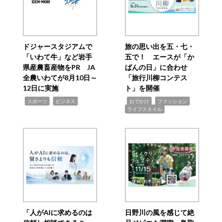
ドジャースタジアムで
旅の思い出を五・七・
「いわて牛」など岩手
五で！ エースが「か
県産農畜産物をPR JA
ばんの日」に合わせ
全農いわてが8月10日～
「旅行川柳コンテス
12日に実施
ト」を開催
,
,
,
,
,
スポーツ
ビジネス
おでかけ
ファッション
ライフスタイル
「人がAIに求めるのは
日野川の風を感じて絶