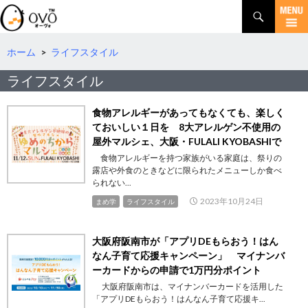
検
索
コ
ン
テ
ホーム
>
ライフスタイル
ン
ライフスタイル
ツ
へ
移
食物アレルギーがあってもなくても、楽しく
動
ておいしい１日を 8大アレルゲン不使用の
屋外マルシェ、大阪・FULALI KYOBASHIで
食物アレルギーを持つ家族がいる家庭は、祭りの
露店や外食のときなどに限られたメニューしか食べ
られない...
2023年10月24日
まめ学
ライフスタイル
大阪府阪南市が「アプリDEもらおう！はん
なん子育て応援キャンペーン」 マイナンバ
ーカードからの申請で1万円分ポイント
大阪府阪南市は、マイナンバーカードを活用した
「アプリDEもらおう！はんなん子育て応援キ...