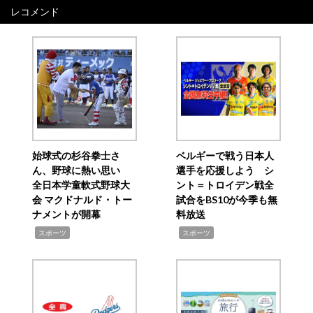
ゲ
レコメンド
ー
シ
ョ
ン
始球式の杉谷拳士さ
ベルギーで戦う日本人
ん、野球に熱い思い
選手を応援しよう シ
全日本学童軟式野球大
ント＝トロイデン戦全
会 マクドナルド・トー
試合をBS10が今季も無
ナメントが開幕
料放送
,
,
スポーツ
スポーツ