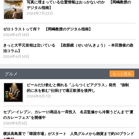
写真に埋まっている位置情報はおっかないのか 【岡嶋教授の
デジタル指南】
2026年7月22日
ゼロトラストって何？ 【岡嶋教授のデジタル指南】
2026年6月18日
きっと大平元首相は泣いている 【政眼鏡（せいがんきょう）－本田雅俊の政
治コラム】
2026年6月10日
グルメ
もっと見る
ビールだけ飲むと倒れる「ふらつくビアグラス」発売 “強制
的に水を飲む”仕掛けで適正飲酒を後押し
2026年8月7日
セブン‐イレブン、カレー15商品を一斉投入 名店監修から冷製うどんまで“夏
のカレーフェス”を開催中
2026年8月6日
横浜高島屋で「韓国市場」がスタート 人気グルメから雑貨まで約30ブランド