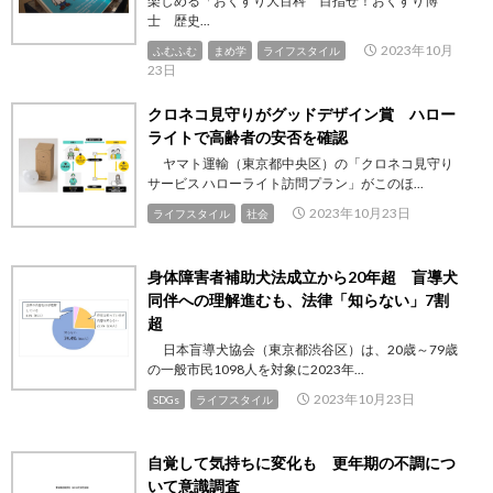
楽しめる「おくすり大百科 目指せ！おくすり博
士 歴史...
2023年10月
ふむふむ
まめ学
ライフスタイル
23日
クロネコ見守りがグッドデザイン賞 ハロー
ライトで高齢者の安否を確認
ヤマト運輸（東京都中央区）の「クロネコ見守り
サービス ハローライト訪問プラン」がこのほ...
2023年10月23日
ライフスタイル
社会
身体障害者補助犬法成立から20年超 盲導犬
同伴への理解進むも、法律「知らない」7割
超
日本盲導犬協会（東京都渋谷区）は、20歳～79歳
の一般市民1098人を対象に2023年...
2023年10月23日
SDGs
ライフスタイル
自覚して気持ちに変化も 更年期の不調につ
いて意識調査