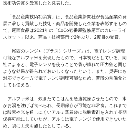
技術功労賞を受賞したと発表した。
「食品産業技術功労賞」は、食品産業新聞社が食品産業の発
展に著しく貢献した技術・商品を開発した企業を表彰するもの
で、尾西食品は2021年の「CoCo壱番屋監修尾西のカレーライ
スセット」以来、商品・技術部門で2年ぶり、2度目の受賞。
「尾西のレンジ+（プラス）シリーズ」は、電子レンジ調理
可能なアルファ米を実現したもので、日本初だとしている。同
社によると、電子レンジを使うことで袋が膨れて圧力釜と同じ
ような効果が得られておいしくなったという。また、災害にも
対応できる一方で電子レンジ調理可能なため、普段の常備食と
しても使える。
アルファ米は、炊きたてごはんを急速乾燥させたもので、水
かお湯を注げば食べられ、長期保存が可能な非常食。これまで
は酸素や光を通しにくいアルミ蒸着袋に脱酸素剤を入れて長期
保存可能にしていたが、アルミは電子レンジで使用できないた
め、袋に工夫を施したとしている。