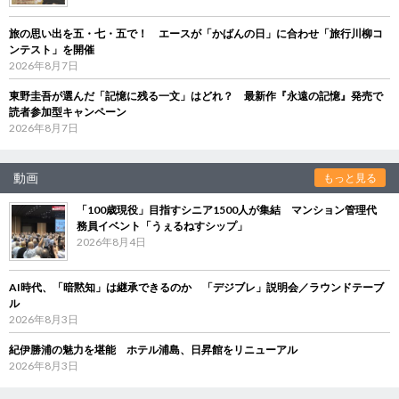
旅の思い出を五・七・五で！ エースが「かばんの日」に合わせ「旅行川柳コ
ンテスト」を開催
2026年8月7日
東野圭吾が選んだ「記憶に残る一文」はどれ？ 最新作『永遠の記憶』発売で
読者参加型キャンペーン
2026年8月7日
動画
もっと見る
「100歳現役」目指すシニア1500人が集結 マンション管理代
務員イベント「うぇるねすシップ」
2026年8月4日
AI時代、「暗黙知」は継承できるのか 「デジブレ」説明会／ラウンドテーブ
ル
2026年8月3日
紀伊勝浦の魅力を堪能 ホテル浦島、日昇館をリニューアル
2026年8月3日