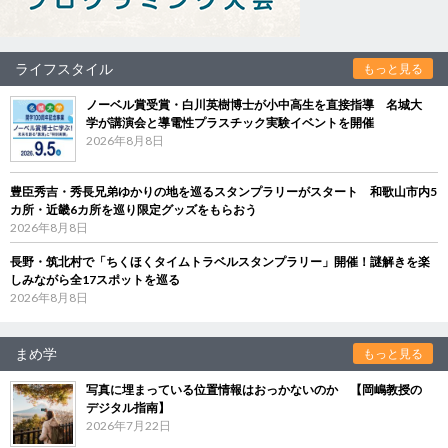
ライフスタイル
もっと見る
ノーベル賞受賞・白川英樹博士が小中高生を直接指導 名城大
学が講演会と導電性プラスチック実験イベントを開催
2026年8月8日
豊臣秀吉・秀長兄弟ゆかりの地を巡るスタンプラリーがスタート 和歌山市内5
カ所・近畿6カ所を巡り限定グッズをもらおう
2026年8月8日
長野・筑北村で「ちくほくタイムトラベルスタンプラリー」開催！謎解きを楽
しみながら全17スポットを巡る
2026年8月8日
まめ学
もっと見る
写真に埋まっている位置情報はおっかないのか 【岡嶋教授の
デジタル指南】
2026年7月22日