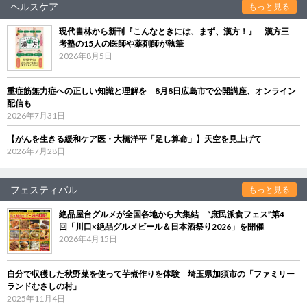
ヘルスケア
もっと見る
現代書林から新刊『こんなときには、まず、漢方！』 漢方三
考塾の15人の医師や薬剤師が執筆
2026年8月5日
重症筋無力症への正しい知識と理解を 8月8日広島市で公開講座、オンライン
配信も
2026年7月31日
【がんを生きる緩和ケア医・大橋洋平「足し算命」】天空を見上げて
2026年7月28日
フェスティバル
もっと見る
絶品屋台グルメが全国各地から大集結 “庶民派食フェス”第4
回「川口×絶品グルメビール＆日本酒祭り2026」を開催
2026年4月15日
自分で収穫した秋野菜を使って芋煮作りを体験 埼玉県加須市の「ファミリー
ランドむさしの村」
2025年11月4日