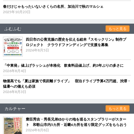
春だけじゃもったいないさくらの名所、加治川で秋のマルシェ
2025年10月23日
ふむふむ
もっと見る
四日市の公害克服の歴史を伝える絵本『スモックリン』制作プ
ロジェクト クラウドファンディングで支援を募集
2026年8月5日
「中東発」値上げラッシュが本格化 飲食料品値上げ、約3年ぶりの多さに
2026年8月4日
物価高でも「夏は家族で長距離ドライブ」 宿泊ドライブ予算4万円超、渋滞・
猛暑への備えも必須
2026年8月3日
カルチャー
もっと見る
豊臣秀吉・秀長兄弟ゆかりの地を巡るスタンプラリーがスター
ト 和歌山市内5カ所・近畿6カ所を巡り限定グッズをもらおう
2026年8月8日