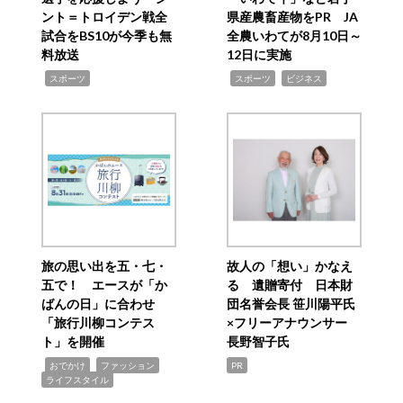
ント＝トロイデン戦全
県産農畜産物をPR JA
試合をBS10が今季も無
全農いわてが8月10日～
料放送
12日に実施
,
,
,
スポーツ
スポーツ
ビジネス
旅の思い出を五・七・
故人の「想い」かなえ
五で！ エースが「か
る 遺贈寄付 日本財
ばんの日」に合わせ
団名誉会長 笹川陽平氏
「旅行川柳コンテス
×フリーアナウンサー
ト」を開催
長野智子氏
,
,
,
おでかけ
ファッション
PR
ライフスタイル