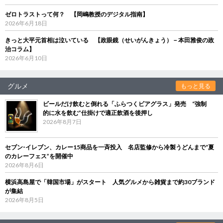
ゼロトラストって何？ 【岡嶋教授のデジタル指南】
2026年6月18日
きっと大平元首相は泣いている 【政眼鏡（せいがんきょう）－本田雅俊の政
治コラム】
2026年6月10日
グルメ
もっと見る
ビールだけ飲むと倒れる「ふらつくビアグラス」発売 “強制
的に水を飲む”仕掛けで適正飲酒を後押し
2026年8月7日
セブン‐イレブン、カレー15商品を一斉投入 名店監修から冷製うどんまで“夏
のカレーフェス”を開催中
2026年8月6日
横浜高島屋で「韓国市場」がスタート 人気グルメから雑貨まで約30ブランド
が集結
2026年8月5日