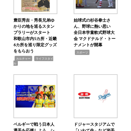
豊臣秀吉・秀長兄弟ゆ
始球式の杉谷拳士さ
かりの地を巡るスタン
ん、野球に熱い思い
プラリーがスタート
全日本学童軟式野球大
和歌山市内5カ所・近畿
会 マクドナルド・トー
6カ所を巡り限定グッズ
ナメントが開幕
をもらおう
,
スポーツ
,
,
カルチャー
ライフスタイ
ル
ベルギーで戦う日本人
ドジャースタジアムで
選手を応援しよう シ
「いわて牛」など岩手