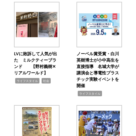
LVに敗訴して人気が出
ノーベル賞受賞・白川
た ミルクティーブラ
英樹博士が小中高生を
ンド 【野村義樹✕
直接指導 名城大学が
リアルワールド】
講演会と導電性プラス
チック実験イベントを
,
,
ライフスタイル
社会
開催
,
ライフスタイル