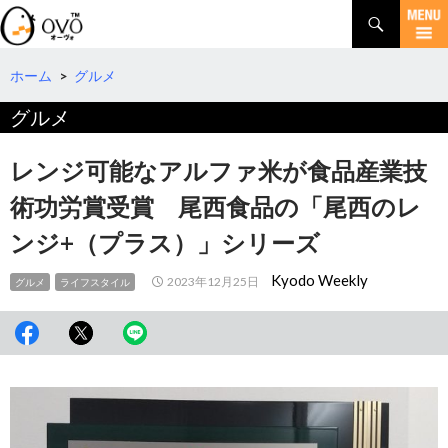
検
索
コ
ン
テ
ホーム
>
グルメ
ン
グルメ
ツ
へ
移
レンジ可能なアルファ米が食品産業技
動
術功労賞受賞 尾西食品の「尾西のレ
ンジ+（プラス）」シリーズ
Kyodo Weekly
2023年12月25日
グルメ
ライフスタイル