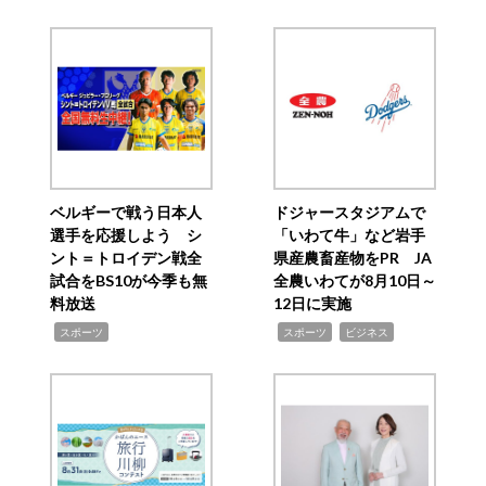
ベルギーで戦う日本人
ドジャースタジアムで
選手を応援しよう シ
「いわて牛」など岩手
ント＝トロイデン戦全
県産農畜産物をPR JA
試合をBS10が今季も無
全農いわてが8月10日～
料放送
12日に実施
,
,
,
スポーツ
スポーツ
ビジネス