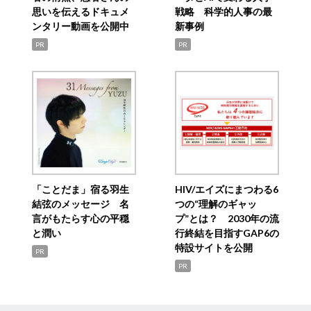
思いを伝えるドキュメ
戦略 科学的人事の最
ンタリー動画を公開中
新事例
PR
PR
「ことだま」宿る羽生
HIV/エイズにまつわる6
結弦のメッセージ 名
つの“理解のギャッ
言がもたらす心の平穏
プ”とは？ 2030年の流
と潤い
行終結を目指すGAP6の
特設サイトを公開
PR
PR