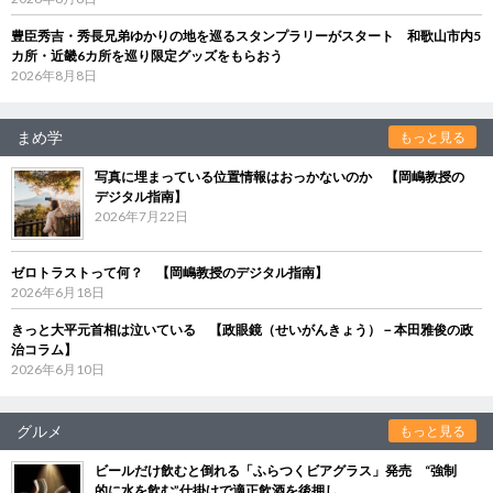
豊臣秀吉・秀長兄弟ゆかりの地を巡るスタンプラリーがスタート 和歌山市内5
カ所・近畿6カ所を巡り限定グッズをもらおう
2026年8月8日
まめ学
もっと見る
写真に埋まっている位置情報はおっかないのか 【岡嶋教授の
デジタル指南】
2026年7月22日
ゼロトラストって何？ 【岡嶋教授のデジタル指南】
2026年6月18日
きっと大平元首相は泣いている 【政眼鏡（せいがんきょう）－本田雅俊の政
治コラム】
2026年6月10日
グルメ
もっと見る
ビールだけ飲むと倒れる「ふらつくビアグラス」発売 “強制
的に水を飲む”仕掛けで適正飲酒を後押し