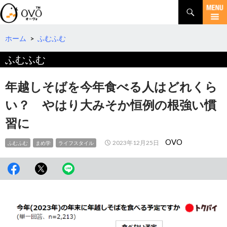
検
索
コ
ン
テ
ホーム
>
ふむふむ
ン
ふむふむ
ツ
へ
移
年越しそばを今年食べる人はどれくら
動
い？ やはり大みそか恒例の根強い慣
習に
OVO
2023年12月25日
ふむふむ
まめ学
ライフスタイル