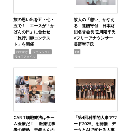
旅の思い出を五・七・
故人の「想い」かなえ
五で！ エースが「か
る 遺贈寄付 日本財
ばんの日」に合わせ
団名誉会長 笹川陽平氏
「旅行川柳コンテス
×フリーアナウンサー
ト」を開催
長野智子氏
,
,
,
おでかけ
ファッション
PR
ライフスタイル
CAR T細胞療法はチー
「第4回科学的人事アワ
ム医療だ！ 医療従事
ード2025」を開催 デ
者の情熱、患者さんの
ータとAIで変わる人事