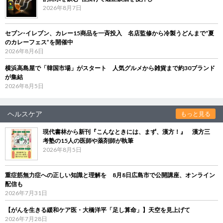
2026年8月7日
セブン‐イレブン、カレー15商品を一斉投入 名店監修から冷製うどんまで“夏
のカレーフェス”を開催中
2026年8月6日
横浜高島屋で「韓国市場」がスタート 人気グルメから雑貨まで約30ブランド
が集結
2026年8月5日
ヘルスケア
もっと見る
現代書林から新刊『こんなときには、まず、漢方！』 漢方三
考塾の15人の医師や薬剤師が執筆
2026年8月5日
重症筋無力症への正しい知識と理解を 8月8日広島市で公開講座、オンライン
配信も
2026年7月31日
【がんを生きる緩和ケア医・大橋洋平「足し算命」】天空を見上げて
2026年7月28日