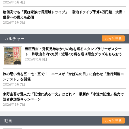
2026年8月4日
物価高でも「夏は家族で長距離ドライブ」 宿泊ドライブ予算4万円超、渋滞・
猛暑への備えも必須
2026年8月3日
カルチャー
もっと見る
豊臣秀吉・秀長兄弟ゆかりの地を巡るスタンプラリーがスター
ト 和歌山市内5カ所・近畿6カ所を巡り限定グッズをもらおう
2026年8月8日
旅の思い出を五・七・五で！ エースが「かばんの日」に合わせ「旅行川柳コ
ンテスト」を開催
2026年8月7日
東野圭吾が選んだ「記憶に残る一文」はどれ？ 最新作『永遠の記憶』発売で
読者参加型キャンペーン
2026年8月7日
動画
もっと見る