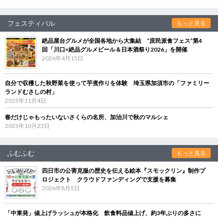
フェスティバル
もっと見る
絶品屋台グルメが全国各地から大集結 “庶民派食フェス”第4
回「川口×絶品グルメビール＆日本酒祭り2026」を開催
2026年4月15日
自分で収穫した秋野菜を使って芋煮作りを体験 埼玉県加須市の「ファミリー
ランドむさしの村」
2025年11月4日
春だけじゃもったいないさくらの名所、加治川で秋のマルシェ
2025年10月23日
ふむふむ
もっと見る
四日市の公害克服の歴史を伝える絵本『スモックリン』制作プ
ロジェクト クラウドファンディングで支援を募集
2026年8月5日
「中東発」値上げラッシュが本格化 飲食料品値上げ、約3年ぶりの多さに