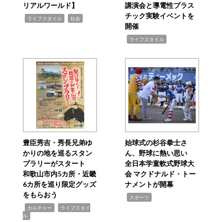
リアルワールド】
講演会と導電性プラス
チック実験イベントを
,
,
ライフスタイル
社会
開催
,
ライフスタイル
豊臣秀吉・秀長兄弟ゆ
始球式の杉谷拳士さ
かりの地を巡るスタン
ん、野球に熱い思い
プラリーがスタート
全日本学童軟式野球大
和歌山市内5カ所・近畿
会 マクドナルド・トー
6カ所を巡り限定グッズ
ナメントが開幕
をもらおう
,
スポーツ
,
,
カルチャー
ライフスタイ
ル