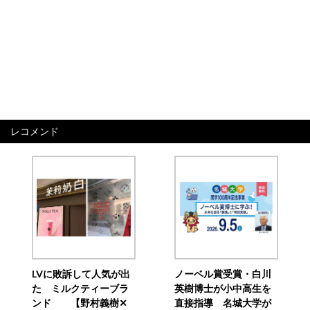
レコメンド
LVに敗訴して人気が出
ノーベル賞受賞・白川
た ミルクティーブラ
英樹博士が小中高生を
ンド 【野村義樹✕
直接指導 名城大学が