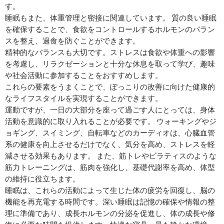
す。
睡眠もまた、体重管理と密接に関連しています。 質の良い睡眠
を確保することで、食欲をコントロールするホルモンのバラン
スを整え、過食を防ぐことができます。
精神的なバランスも大切です。ストレスは食欲や体重への影響
を考慮し、リラクゼーションと十分な休息を取って学び、趣味
や社会活動に参加することをおすすめします。
これらの要素をうまくことで、ぽっこりの改善に向けた健康的
なライフスタイルを実現することができます。
運動ですが、一日の大部分を座って過ごす人にとっては、身体
活動を意識的に取り入れることが必要です。 ウォーキングやジ
ョギング、スイミング、自転車などのカーディオは、心臓血管
系の健康を向上させるだけでなく、気分を高め、ストレスを軽
減させる効果もあります。 また、筋トレやピラティスのような
筋力トレーニングは、筋肉を強化し、基礎代謝率を高め、体型
の維持に役立ちます。
睡眠は、これらの活動によって生じた体の疲労を回復し、脳の
機能を再充電する時間です。深い睡眠は記憶の確保や情報の整
理に準備であり、成長ホルモンの分泌を促進し、体の成長や修