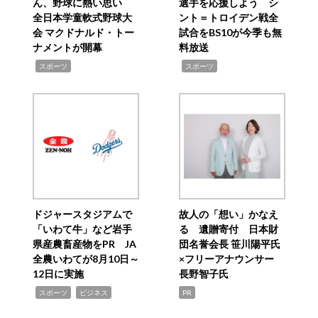
ん、野球に熱い思い
選手を応援しよう シ
全日本学童軟式野球大
ント＝トロイデン戦全
会 マクドナルド・トー
試合をBS10が今季も無
ナメントが開幕
料放送
,
,
スポーツ
スポーツ
ドジャースタジアムで
故人の「想い」かなえ
「いわて牛」など岩手
る 遺贈寄付 日本財
県産農畜産物をPR JA
団名誉会長 笹川陽平氏
全農いわてが8月10日～
×フリーアナウンサー
12日に実施
長野智子氏
,
,
スポーツ
ビジネス
PR