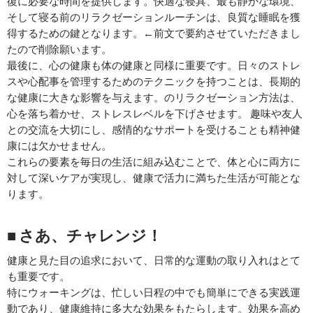
復に必要な時間を提供します。快適な寝具、最も静かな環境、
そして寝る前のリラクゼーションルーチンは、良質な睡眠を獲
得するための鍵となります。←前文で要約させていただきまし
たので削除願います。
最後に、心の健康も体の健康と同様に重要です。日々のストレ
スや心配事を管理するためのテクニックを持つことは、長期的
な健康に大きな影響を与えます。のリラクゼーション方法は、
心を落ち着かせ、ストレスレベルを下げさせます。 趣味や友人
との交流を大切にし、感情的なサポートを受けることも精神健
康には欠かせません。
これらの要素を毎日の生活に組み込むことで、体と心に両方に
対して深いケアが実現し、健康で活力に満ちた生活が可能とな
ります。
■ さあ、チャレンジ！
健康と見た目の追求において、日常的な運動の取り入れはとて
も重要です。
特にウォーキングは、忙しい日程の中でも簡単にできる実践運
動であり、健康維持に多大な効果をもたらします。効果を高め