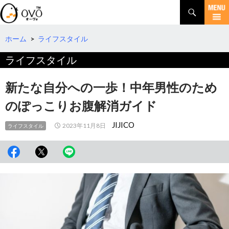
検
索
コ
ン
テ
ホーム
>
ライフスタイル
ン
ライフスタイル
ツ
へ
移
新たな自分への一歩！中年男性のため
動
のぽっこりお腹解消ガイド
JIJICO
2023年11月8日
ライフスタイル