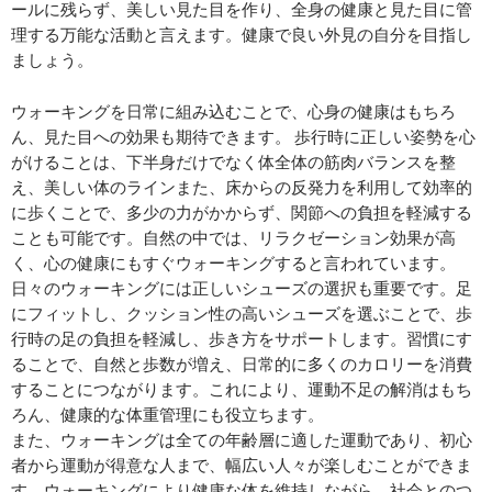
ールに残らず、美しい見た目を作り、全身の健康と見た目に管
理する万能な活動と言えます。健康で良い外見の自分を目指し
ましょう。
ウォーキングを日常に組み込むことで、心身の健康はもちろ
ん、見た目への効果も期待できます。 歩行時に正しい姿勢を心
がけることは、下半身だけでなく体全体の筋肉バランスを整
え、美しい体のラインまた、床からの反発力を利用して効率的
に歩くことで、多少の力がかからず、関節への負担を軽減する
ことも可能です。自然の中では、リラクゼーション効果が高
く、心の健康にもすぐウォーキングすると言われています。
日々のウォーキングには正しいシューズの選択も重要です。足
にフィットし、クッション性の高いシューズを選ぶことで、歩
行時の足の負担を軽減し、歩き方をサポートします。習慣にす
ることで、自然と歩数が増え、日常的に多くのカロリーを消費
することにつながります。これにより、運動不足の解消はもち
ろん、健康的な体重管理にも役立ちます。
また、ウォーキングは全ての年齢層に適した運動であり、初心
者から運動が得意な人まで、幅広い人々が楽しむことができま
す。ウォーキングにより健康な体を維持しながら、社会とのつ