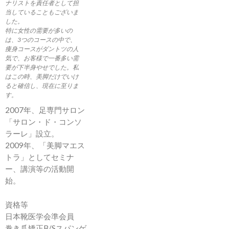
ナリストを責任者として担
当していることもございま
した。
特に女性の需要が多いの
は、3つのコースの中で、
痩身コースがダントツの人
気で、お客様で一番多い需
要が下半身やせでした。私
はこの時、美脚だけでいけ
ると確信し、現在に至りま
す。
2007年、足専門サロン
「サロン・ド・コンソ
ラーレ」設立。
2009年、「美脚マエス
トラ」としてセミナ
ー、講演等の活動開
始。
資格等
日本靴医学会準会員
巻き爪矯正B/Sスパンゲ