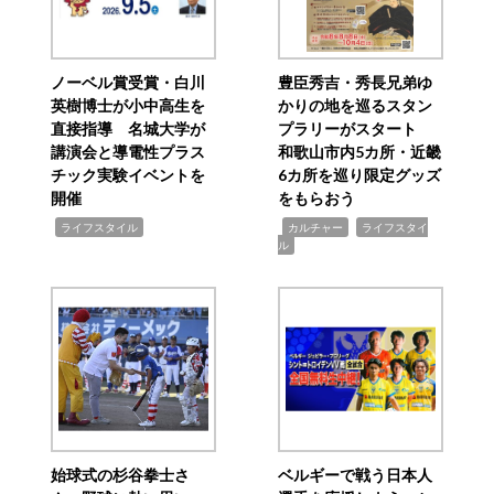
ノーベル賞受賞・白川
豊臣秀吉・秀長兄弟ゆ
英樹博士が小中高生を
かりの地を巡るスタン
直接指導 名城大学が
プラリーがスタート
講演会と導電性プラス
和歌山市内5カ所・近畿
チック実験イベントを
6カ所を巡り限定グッズ
開催
をもらおう
,
,
,
ライフスタイル
カルチャー
ライフスタイ
ル
始球式の杉谷拳士さ
ベルギーで戦う日本人