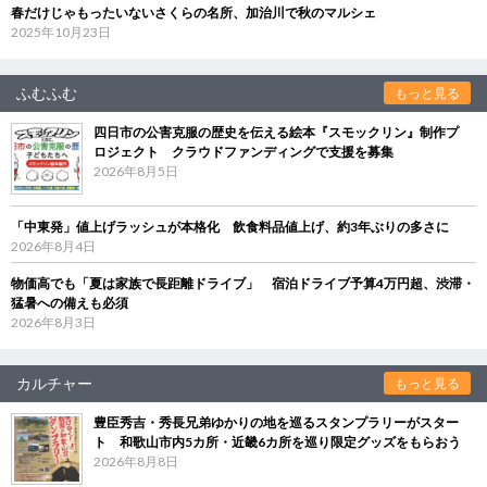
春だけじゃもったいないさくらの名所、加治川で秋のマルシェ
2025年10月23日
ふむふむ
もっと見る
四日市の公害克服の歴史を伝える絵本『スモックリン』制作プ
ロジェクト クラウドファンディングで支援を募集
2026年8月5日
「中東発」値上げラッシュが本格化 飲食料品値上げ、約3年ぶりの多さに
2026年8月4日
物価高でも「夏は家族で長距離ドライブ」 宿泊ドライブ予算4万円超、渋滞・
猛暑への備えも必須
2026年8月3日
カルチャー
もっと見る
豊臣秀吉・秀長兄弟ゆかりの地を巡るスタンプラリーがスター
ト 和歌山市内5カ所・近畿6カ所を巡り限定グッズをもらおう
2026年8月8日