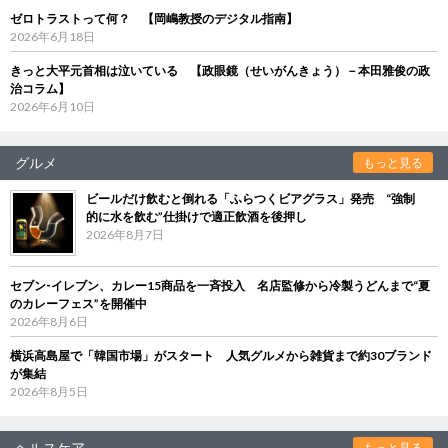
ゼロトラストって何？ 【岡嶋教授のデジタル指南】
2026年6月18日
きっと大平元首相は泣いている 【政眼鏡（せいがんきょう）－本田雅俊の政
治コラム】
2026年6月10日
グルメ
もっと見る
ビールだけ飲むと倒れる「ふらつくビアグラス」発売 “強制
的に水を飲む”仕掛けで適正飲酒を後押し
2026年8月7日
セブン‐イレブン、カレー15商品を一斉投入 名店監修から冷製うどんまで“夏
のカレーフェス”を開催中
2026年8月6日
横浜高島屋で「韓国市場」がスタート 人気グルメから雑貨まで約30ブランド
が集結
2026年8月5日
ヘルスケア
もっと見る