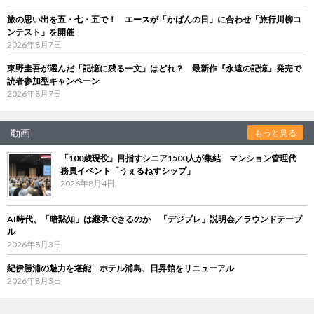
旅の思い出を五・七・五で！ エースが「かばんの日」に合わせ「旅行川柳コ
ンテスト」を開催
2026年8月7日
東野圭吾が選んだ「記憶に残る一文」はどれ？ 最新作『永遠の記憶』発売で
読者参加型キャンペーン
2026年8月7日
動画
もっと見る
「100歳現役」目指すシニア1500人が集結 マンション管理代
務員イベント「うぇるねすシップ」
2026年8月4日
AI時代、「暗黙知」は継承できるのか 「デジブレ」説明会／ラウンドテーブ
ル
2026年8月3日
紀伊勝浦の魅力を堪能 ホテル浦島、日昇館をリニューアル
2026年8月3日