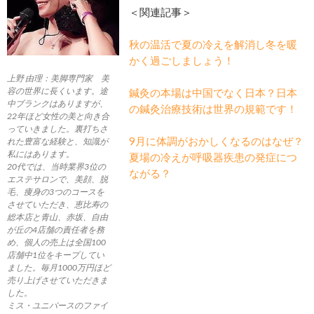
＜関連記事＞
秋の温活で夏の冷えを解消し冬を暖
かく過ごしましょう！
上野 由理：美脚専門家 美
容の世界に長くいます。途
鍼灸の本場は中国でなく日本？日本
中ブランクはありますが、
の鍼灸治療技術は世界の規範です！
22年ほど女性の美と向き合
っていきました。裏打ちさ
9月に体調がおかしくなるのはなぜ？
れた豊富な経験と、知識が
私にはあります。
夏場の冷えが呼吸器疾患の発症につ
20代では、当時業界3位の
ながる？
エステサロンで、美顔、脱
毛、痩身の3つのコースを
させていただき、恵比寿の
総本店と青山、赤坂、自由
が丘の4店舗の責任者を務
め、個人の売上は全国100
店舗中1位をキープしてい
ました。毎月1000万円ほど
売り上げさせていただきま
した。
ミス・ユニバースのファイ