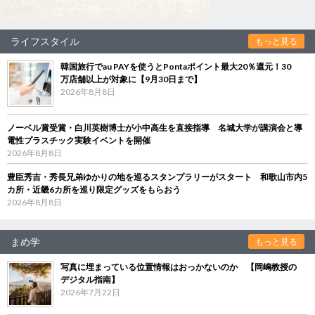
ライフスタイル
もっと見る
韓国旅行でau PAYを使うとPontaポイント最大20％還元！30
万店舗以上が対象に【9月30日まで】
2026年8月8日
ノーベル賞受賞・白川英樹博士が小中高生を直接指導 名城大学が講演会と導
電性プラスチック実験イベントを開催
2026年8月8日
豊臣秀吉・秀長兄弟ゆかりの地を巡るスタンプラリーがスタート 和歌山市内5
カ所・近畿6カ所を巡り限定グッズをもらおう
2026年8月8日
まめ学
もっと見る
写真に埋まっている位置情報はおっかないのか 【岡嶋教授の
デジタル指南】
2026年7月22日