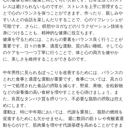
レスは避けられないものですが、ストレスを上手に管理するこ
とで心のバランスを保つことができます。作ったり、親しみや
すい人との会話を楽しんだりすることで、心のリフレッシュが
可能です。 さらに、瞑想やヨガなどのリラクゼーション技術を
身につけることも、精神的な健康に役立ちます。
健康を守るためには、これらの要素をバランス良く行うことが
重要です。日々の食事、適度な運動、質の高い睡眠、そして心
のケアを一つ一つ丁寧に行うことで、体と心の両方を健やか
に、美しさを維持することができるのです。
中年男性に見られるぽっこりを改善するためには、バランスの
とれた食事と適度な運動が重要です。食事については、高カロ
リーで処理された食品の摂取を減らす、野菜、果物、全粒穀物
などの栄養価の高い食材を増やすことを心掛けましょう。ま
た、良質なタンパク質を摂りつつ、不必要な脂肪の摂取は控え
めにします。
運動は、特に中年期においては、代謝を重視し、脂肪の燃焼を
促進するためにも欠かせません。 週に数回の筋トレや有酸素運
動を心がけて、筋肉量を増やす代謝基礎を高めることができま