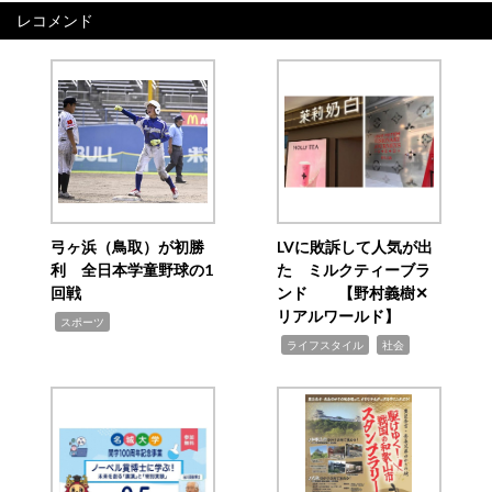
レコメンド
弓ヶ浜（鳥取）が初勝
LVに敗訴して人気が出
利 全日本学童野球の1
た ミルクティーブラ
回戦
ンド 【野村義樹✕
リアルワールド】
,
スポーツ
,
,
ライフスタイル
社会