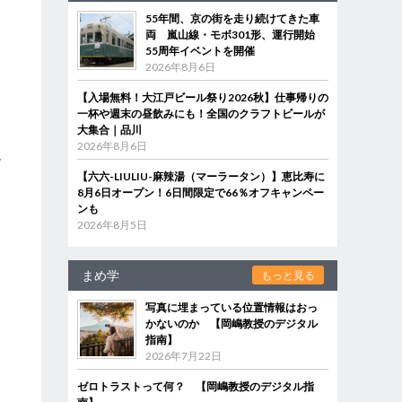
55年間、京の街を走り続けてきた車
両 嵐山線・モボ301形、運行開始
55周年イベントを開催
2026年8月6日
【入場無料！大江戸ビール祭り2026秋】仕事帰りの
た
一杯や週末の昼飲みにも！全国のクラフトビールが
大集合｜品川
て
2026年8月6日
現
【六六-LIULIU-麻辣湯（マーラータン）】恵比寿に
8月6日オープン！6日間限定で66％オフキャンペー
ンも
2026年8月5日
よ
まめ学
もっと見る
る
写真に埋まっている位置情報はおっ
かないのか 【岡嶋教授のデジタル
指南】
2026年7月22日
リ
ゼロトラストって何？ 【岡嶋教授のデジタル指