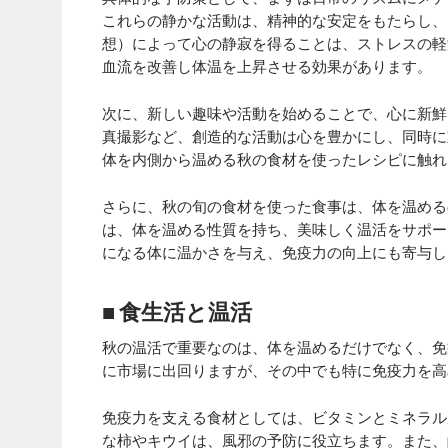
これらの静かな活動は、精神的な安定をもたらし、
想）によって心の静寂を得ることは、ストレスの軽
血流を改善し体温を上昇させる効果があります。
次に、新しい趣味や活動を始めることで、心に新鮮
真撮影など、創造的な活動は心を豊かにし、同時に
体を内側から温める秋の食材を使ったレシピに触れ
さらに、秋の旬の食材を使った食事は、体を温める
は、体を温める性質を持ち、美味しく温活をサポー
になる体に温かさを与え、免疫力の向上にも寄与し
■ 食生活と温活
秋の温活で重要なのは、体を温めるだけでなく、免
に市場に出回りますが、その中でも特に免疫力を高
免疫力を支える食材としては、ビタミンとミネラル
な柿やキウイは、風邪の予防に役立ちます。また、