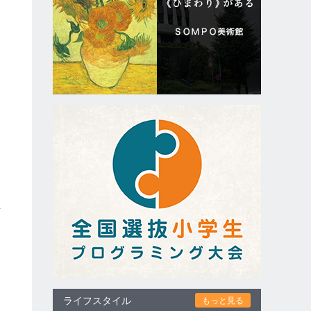
間
り
ム
温
し
も
ライフスタイル
を
もっと見る