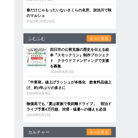
瞑
春だけじゃもったいないさくらの名所、加治川で秋
、
のマルシェ
2025年10月23日
写
ふむふむ
もっと見る
、
四日市の公害克服の歴史を伝える絵
本『スモックリン』制作プロジェク
ト クラウドファンディングで支援
を募集
気
2026年8月5日
「中東発」値上げラッシュが本格化 飲食料品値上
げ、約3年ぶりの多さに
2026年8月4日
物価高でも「夏は家族で長距離ドライブ」 宿泊ド
富
ライブ予算4万円超、渋滞・猛暑への備えも必須
2026年8月3日
カルチャー
もっと見る
と