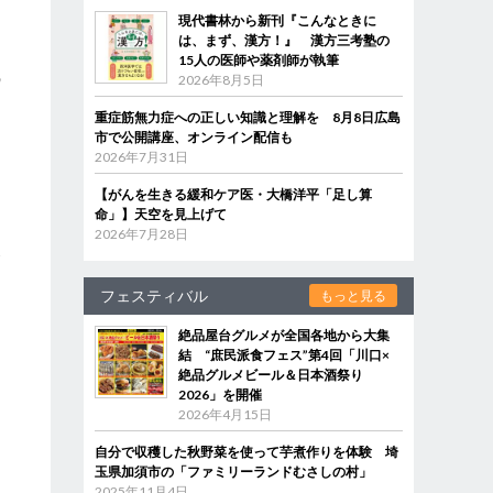
現代書林から新刊『こんなときに
は、まず、漢方！』 漢方三考塾の
と
15人の医師や薬剤師が執筆
の
2026年8月5日
重症筋無力症への正しい知識と理解を 8月8日広島
市で公開講座、オンライン配信も
ー
2026年7月31日
イ
【がんを生きる緩和ケア医・大橋洋平「足し算
命」】天空を見上げて
2026年7月28日
食
を
フェスティバル
もっと見る
絶品屋台グルメが全国各地から大集
結 “庶民派食フェス”第4回「川口×
絶品グルメビール＆日本酒祭り
2026」を開催
リ
2026年4月15日
自分で収穫した秋野菜を使って芋煮作りを体験 埼
玉県加須市の「ファミリーランドむさしの村」
。
2025年11月4日