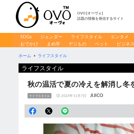
OVO [オーヴォ]
話題の情報を発信するサイト
コンテンツへ移動
検
SDGs
ジェンダー
ライフスタイル
エンタメ
索
おでかけ
まめ学
デジもの
ペット
ビジネ
ホーム
>
ライフスタイル
ライフスタイル
秋の温活で夏の冷えを解消し冬
JIJICO
2023年11月7日
ライフスタイル