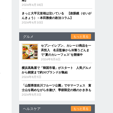
南】
2026年6月18日
。
きっと大平元首相は泣いている 【政眼鏡（せいが
んきょう）－本田雅俊の政治コラム】
瞑
2026年6月10日
、
グルメ
もっと見る
写
セブン‐イレブン、カレー15商品を一
、
斉投入 名店監修から冷製うどんま
で“夏のカレーフェス”を開催中
2026年8月6日
横浜高島屋で「韓国市場」がスタート 人気グルメ
気
から雑貨まで約30ブランドが集結
2026年8月5日
「山梨県笛吹川フルーツ公園」でサマーフェス 富
士山を眺めながら水遊び、季節限定の桃のかき氷も
2026年8月3日
富
ヘルスケア
もっと見る