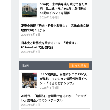
の
55年間、京の街を走り続けてきた車
両 嵐山線・モボ301形、運行開始
55周年イベントを開催
2026年8月6日
ー
夏季企画展「秀吉・秀長と和歌山」 和歌山市立博
イ
物館で8月8日から
2026年8月6日
日本史と世界史を旅するRPG 「時渡り」、
食
iOS/Androidで配信開始
を
2026年8月6日
動画
もっと見る
「100歳現役」目指すシニア1500人
蓄
が集結 マンション管理代務員イベ
ント「うぇるねすシップ」
す
2026年8月4日
AI時代、「暗黙知」は継承できるのか 「デジブ
レ」説明会／ラウンドテーブル
2026年8月3日