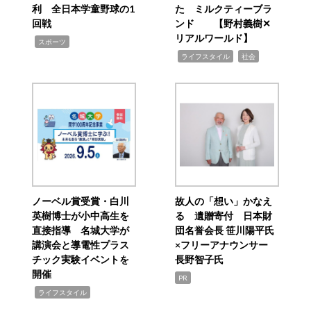
利 全日本学童野球の1
た ミルクティーブラ
回戦
ンド 【野村義樹✕
リアルワールド】
,
スポーツ
,
,
ライフスタイル
社会
ノーベル賞受賞・白川
故人の「想い」かなえ
英樹博士が小中高生を
る 遺贈寄付 日本財
直接指導 名城大学が
団名誉会長 笹川陽平氏
講演会と導電性プラス
×フリーアナウンサー
チック実験イベントを
長野智子氏
開催
PR
,
ライフスタイル