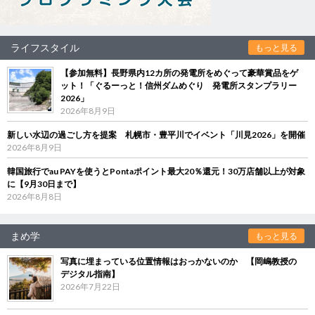
ライフスタイル
もっと見る
【参加無料】長野県内12カ所の発電所をめぐって豪華賞品をゲ
ット！「ぐるーっと！信州ダムめぐり 発電所スタンプラリー
2026」
2026年8月9日
新しい水辺の過ごし方を提案 札幌市・豊平川でイベント「川見2026」を開催
2026年8月9日
韓国旅行でau PAYを使うとPontaポイント最大20％還元！30万店舗以上が対象
に【9月30日まで】
2026年8月8日
まめ学
もっと見る
写真に埋まっている位置情報はおっかないのか 【岡嶋教授の
デジタル指南】
2026年7月22日