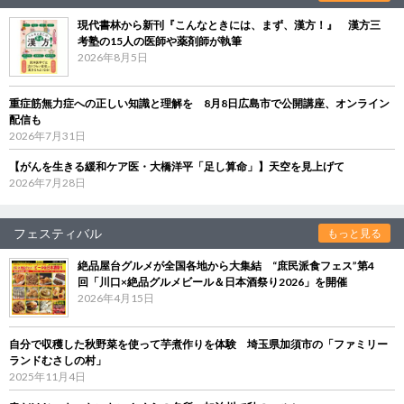
現代書林から新刊『こんなときには、まず、漢方！』 漢方三
考塾の15人の医師や薬剤師が執筆
2026年8月5日
重症筋無力症への正しい知識と理解を 8月8日広島市で公開講座、オンライン
配信も
2026年7月31日
【がんを生きる緩和ケア医・大橋洋平「足し算命」】天空を見上げて
2026年7月28日
フェスティバル
もっと見る
絶品屋台グルメが全国各地から大集結 “庶民派食フェス”第4
回「川口×絶品グルメビール＆日本酒祭り2026」を開催
2026年4月15日
自分で収穫した秋野菜を使って芋煮作りを体験 埼玉県加須市の「ファミリー
ランドむさしの村」
2025年11月4日