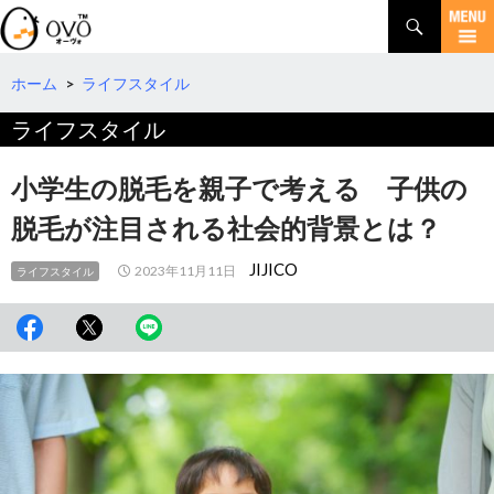
検
索
コ
ン
テ
ホーム
>
ライフスタイル
ン
ライフスタイル
ツ
へ
移
小学生の脱毛を親子で考える 子供の
動
脱毛が注目される社会的背景とは？
JIJICO
2023年11月11日
ライフスタイル