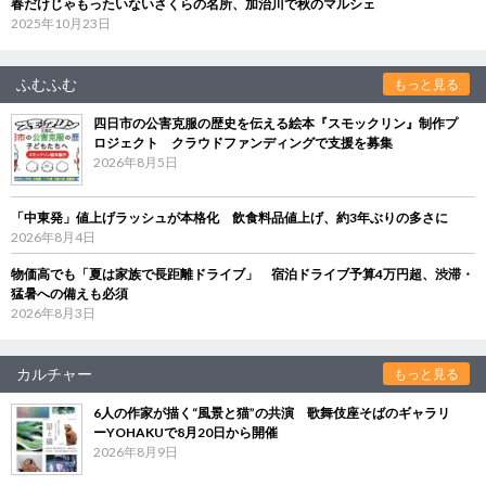
春だけじゃもったいないさくらの名所、加治川で秋のマルシェ
2025年10月23日
ふむふむ
もっと見る
四日市の公害克服の歴史を伝える絵本『スモックリン』制作プ
ロジェクト クラウドファンディングで支援を募集
2026年8月5日
「中東発」値上げラッシュが本格化 飲食料品値上げ、約3年ぶりの多さに
2026年8月4日
物価高でも「夏は家族で長距離ドライブ」 宿泊ドライブ予算4万円超、渋滞・
猛暑への備えも必須
2026年8月3日
カルチャー
もっと見る
6人の作家が描く“風景と猫”の共演 歌舞伎座そばのギャラリ
ーYOHAKUで8月20日から開催
2026年8月9日