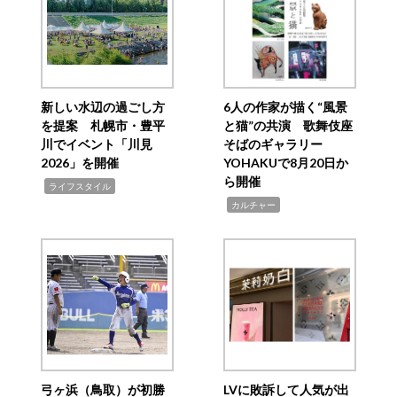
新しい水辺の過ごし方
6人の作家が描く“風景
を提案 札幌市・豊平
と猫”の共演 歌舞伎座
川でイベント「川見
そばのギャラリー
2026」を開催
YOHAKUで8月20日か
ら開催
,
ライフスタイル
,
カルチャー
弓ヶ浜（鳥取）が初勝
LVに敗訴して人気が出