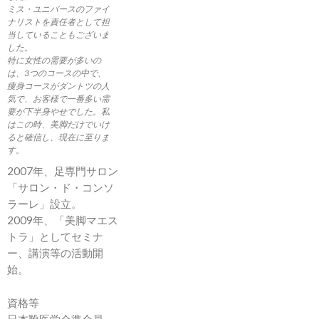
ミス・ユニバースのファイ
ナリストを責任者として担
当していることもございま
した。
特に女性の需要が多いの
は、3つのコースの中で、
痩身コースがダントツの人
気で、お客様で一番多い需
要が下半身やせでした。私
はこの時、美脚だけでいけ
ると確信し、現在に至りま
す。
2007年、足専門サロン
「サロン・ド・コンソ
ラーレ」設立。
2009年、「美脚マエス
トラ」としてセミナ
ー、講演等の活動開
始。
資格等