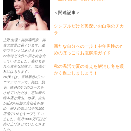
＜関連記事＞
シンプルだけど奥深いお白湯のチカ
ラ
上野 由理：美脚専門家 美
容の世界に長くいます。途
新たな自分への一歩！中年男性のた
中ブランクはありますが、
めのぽっこりお腹解消ガイド
22年ほど女性の美と向き合
っていきました。裏打ちさ
秋の温活で夏の冷えを解消し冬を暖
れた豊富な経験と、知識が
私にはあります。
かく過ごしましょう！
20代では、当時業界3位の
エステサロンで、美顔、脱
毛、痩身の3つのコースを
させていただき、恵比寿の
総本店と青山、赤坂、自由
が丘の4店舗の責任者を務
め、個人の売上は全国100
店舗中1位をキープしてい
ました。毎月1000万円ほど
売り上げさせていただきま
した。