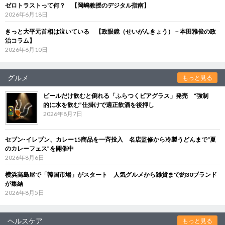
ゼロトラストって何？ 【岡嶋教授のデジタル指南】
2026年6月18日
きっと大平元首相は泣いている 【政眼鏡（せいがんきょう）－本田雅俊の政
治コラム】
2026年6月10日
グルメ
もっと見る
ビールだけ飲むと倒れる「ふらつくビアグラス」発売 “強制
的に水を飲む”仕掛けで適正飲酒を後押し
2026年8月7日
セブン‐イレブン、カレー15商品を一斉投入 名店監修から冷製うどんまで“夏
のカレーフェス”を開催中
2026年8月6日
横浜高島屋で「韓国市場」がスタート 人気グルメから雑貨まで約30ブランド
が集結
2026年8月5日
ヘルスケア
もっと見る