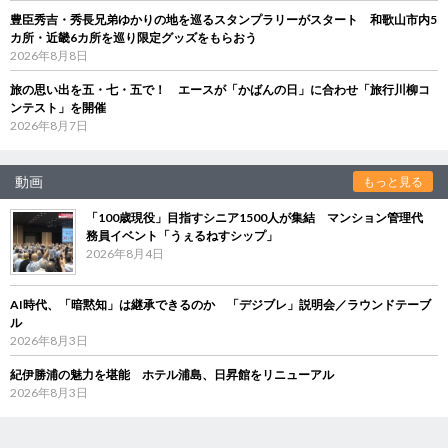
豊臣秀吉・秀長兄弟ゆかりの地を巡るスタンプラリーがスタート 和歌山市内5
カ所・近畿6カ所を巡り限定グッズをもらおう
2026年8月8日
旅の思い出を五・七・五で！ エースが「かばんの日」に合わせ「旅行川柳コ
ンテスト」を開催
2026年8月7日
動画
もっと見る
「100歳現役」目指すシニア1500人が集結 マンション管理代
務員イベント「うぇるねすシップ」
2026年8月4日
AI時代、「暗黙知」は継承できるのか 「デジブレ」説明会／ラウンドテーブ
ル
2026年8月3日
紀伊勝浦の魅力を堪能 ホテル浦島、日昇館をリニューアル
2026年8月3日