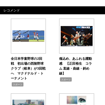
レコメンド
全日本学童野球の2回
魂込め、あふれる躍動
戦 初出場の西陵野球
感 【正田裕生 コラ
クラブ（岐阜）が3回戦
ム 直線・曲線・斜め
へ マクドナルド・ト
線】
ーナメント
,
スポーツ
,
スポーツ