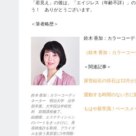
「若見え」の後は、「エイジレス（年齢不詳）」の
う！ ありがとうございます。
＜筆者略歴＞
鈴木 香加：カラーコーデ
（鈴木 香加：カラーコ
＜関連記事＞
尿管結石の排石は12月
運動する時間のない方に
鈴木 香加：カラーコーディ
ネーター 明治大学 法学
部卒業。大学院法学研究
もはや新常識！ベースメ
科 前期課程修了。
結婚後、エステティシャン
のパートをきっかけに、美
容師免許を取得。ブライダ
ルを扱う美容室に5年間勤