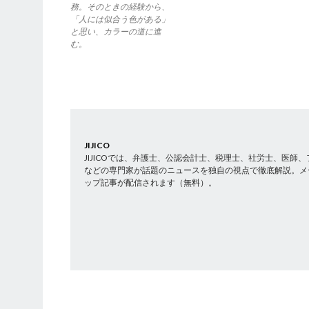
務。そのときの経験から、
「人には似合う色がある」
と思い、カラーの道に進
む。
JIJICO
JIJICOでは、弁護士、公認会計士、税理士、社労士、医
などの専門家が話題のニュースを独自の視点で徹底解説。メ
ップ記事が配信されます（無料）。