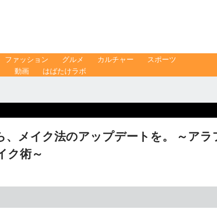
ファッション
グルメ
カルチャー
スポーツ
ス
動画
はばたけラボ
ら、メイク法のアップデートを。 ～アラ
イク術～