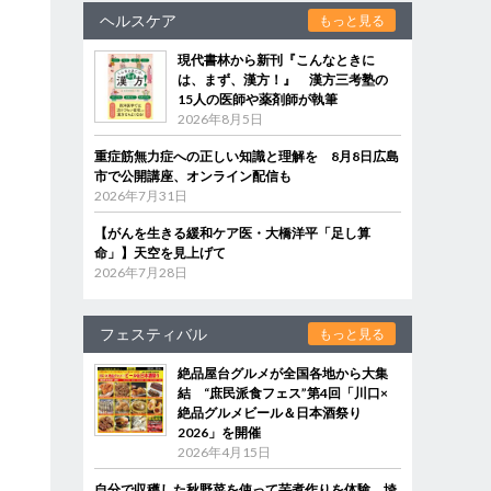
ヘルスケア
もっと見る
現代書林から新刊『こんなときに
は、まず、漢方！』 漢方三考塾の
15人の医師や薬剤師が執筆
2026年8月5日
重症筋無力症への正しい知識と理解を 8月8日広島
市で公開講座、オンライン配信も
2026年7月31日
【がんを生きる緩和ケア医・大橋洋平「足し算
命」】天空を見上げて
2026年7月28日
フェスティバル
もっと見る
絶品屋台グルメが全国各地から大集
結 “庶民派食フェス”第4回「川口×
絶品グルメビール＆日本酒祭り
2026」を開催
2026年4月15日
自分で収穫した秋野菜を使って芋煮作りを体験 埼