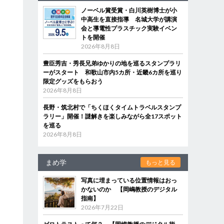
ノーベル賞受賞・白川英樹博士が小
中高生を直接指導 名城大学が講演
会と導電性プラスチック実験イベン
う
トを開催
カ
2026年8月8日
豊臣秀吉・秀長兄弟ゆかりの地を巡るスタンプラリ
ーがスタート 和歌山市内5カ所・近畿6カ所を巡り
限定グッズをもらおう
2026年8月8日
、
長野・筑北村で「ちくほくタイムトラベルスタンプ
ラリー」開催！謎解きを楽しみながら全17スポット
を巡る
2026年8月8日
まめ学
もっと見る
ま
写真に埋まっている位置情報はおっ
かないのか 【岡嶋教授のデジタル
指南】
2026年7月22日