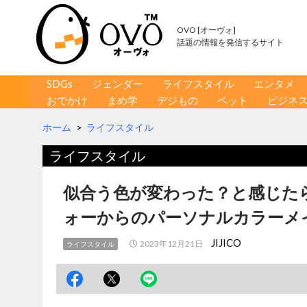
OVO [オーヴォ]
話題の情報を発信するサイト
コンテンツへ移動
検
SDGs
ジェンダー
ライフスタイル
エンタメ
索
おでかけ
まめ学
デジもの
ペット
ビジネ
ホーム
>
ライフスタイル
ライフスタイル
似合う色が変わった？と感じた
ォーからのパーソナルカラーメ
JIJICO
2023年12月21日
ライフスタイル