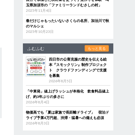
玉県加須市の「ファミリーランドむさしの村」
2025年11月4日
春だけじゃもったいないさくらの名所、加治川で秋
のマルシェ
2025年10月23日
ふむふむ
もっと見る
四日市の公害克服の歴史を伝える絵
本『スモックリン』制作プロジェク
ト クラウドファンディングで支援
を募集
2026年8月5日
「中東発」値上げラッシュが本格化 飲食料品値上
げ、約3年ぶりの多さに
2026年8月4日
物価高でも「夏は家族で長距離ドライブ」 宿泊ド
ライブ予算4万円超、渋滞・猛暑への備えも必須
2026年8月3日