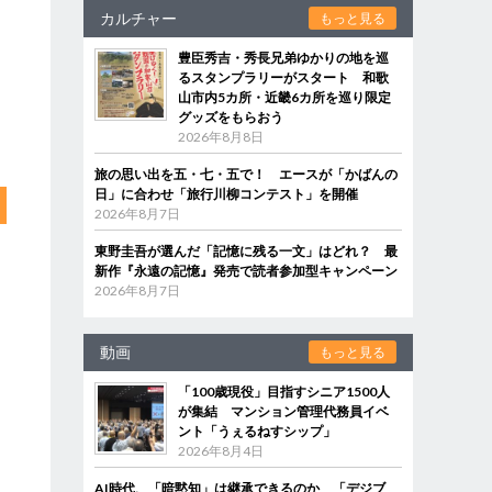
カルチャー
もっと見る
豊臣秀吉・秀長兄弟ゆかりの地を巡
るスタンプラリーがスタート 和歌
山市内5カ所・近畿6カ所を巡り限定
グッズをもらおう
2026年8月8日
旅の思い出を五・七・五で！ エースが「かばんの
日」に合わせ「旅行川柳コンテスト」を開催
2026年8月7日
東野圭吾が選んだ「記憶に残る一文」はどれ？ 最
新作『永遠の記憶』発売で読者参加型キャンペーン
2026年8月7日
動画
もっと見る
「100歳現役」目指すシニア1500人
が集結 マンション管理代務員イベ
ント「うぇるねすシップ」
2026年8月4日
AI時代、「暗黙知」は継承できるのか 「デジブ