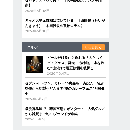
ゼロトラストって何？ 【岡嶋教授のデジタル指
る
南】
2026年6月18日
きっと大平元首相は泣いている 【政眼鏡（せいが
んきょう）－本田雅俊の政治コラム】
2026年6月10日
グルメ
もっと見る
ビールだけ飲むと倒れる「ふらつく
好
ビアグラス」発売 “強制的に水を飲
む”仕掛けで適正飲酒を後押し
2026年8月7日
セブン‐イレブン、カレー15商品を一斉投入 名店
監修から冷製うどんまで“夏のカレーフェス”を開催
中
2026年8月6日
横浜高島屋で「韓国市場」がスタート 人気グルメ
じ
から雑貨まで約30ブランドが集結
2026年8月5日