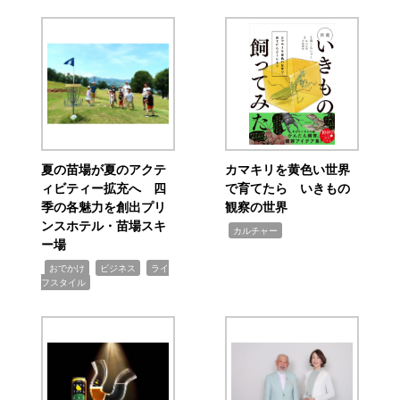
夏の苗場が夏のアクテ
カマキリを黄色い世界
ィビティー拡充へ 四
で育てたら いきもの
季の各魅力を創出プリ
観察の世界
ンスホテル・苗場スキ
,
カルチャー
ー場
,
,
,
おでかけ
ビジネス
ライ
フスタイル