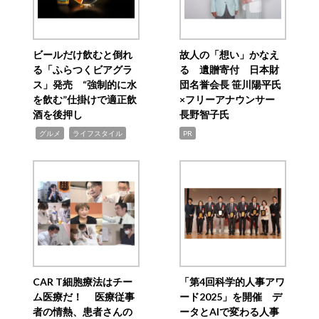
ビールだけ飲むと倒れ
故人の「想い」かなえ
る「ふらつくビアグラ
る 遺贈寄付 日本財
ス」発売 “強制的に水
団名誉会長 笹川陽平氏
を飲む”仕掛けで適正飲
×フリーアナウンサー
酒を後押し
長野智子氏
,
,
グルメ
ライフスタイル
PR
CAR T細胞療法はチー
「第4回科学的人事アワ
ム医療だ！ 医療従事
ード2025」を開催 デ
者の情熱、患者さんの
ータとAIで変わる人事