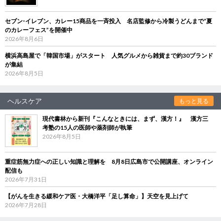
セブン‐イレブン、カレー15商品を一斉投入 名店監修から冷製うどんまで“夏
のカレーフェス”を開催中
2026年8月6日
横浜高島屋で「韓国市場」がスタート 人気グルメから雑貨まで約30ブランド
が集結
2026年8月5日
ヘルスケア
もっと見る
現代書林から新刊『こんなときには、まず、漢方！』 漢方三
考塾の15人の医師や薬剤師が執筆
2026年8月5日
重症筋無力症への正しい知識と理解を 8月8日広島市で公開講座、オンライン
配信も
2026年7月31日
【がんを生きる緩和ケア医・大橋洋平「足し算命」】天空を見上げて
2026年7月28日