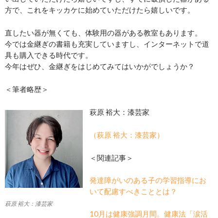
方で、これをキッカケに始めていただけたら嬉しいです。
直したい器が無くても、体験用の器がある教室もあります。
今では金継ぎの書籍も充実していますし、インターネットで道
具も購入できる時代です。
今年はぜひ、金継ぎをはじめてみてはいかがでしょうか？
＜筆者略歴＞
萩原 裕大：漆芸家
（萩原 裕大：漆芸家）
＜関連記事＞
発達障がいのある子の学習指導にお
いて配慮すべきこととは？
萩原 裕大：漆芸家
10月は健康強調月間。健康法「涙活