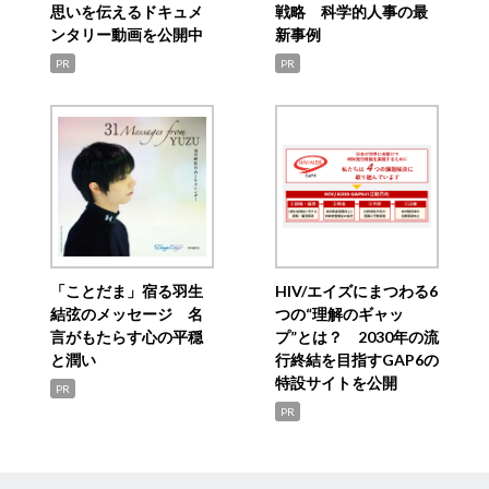
思いを伝えるドキュメ
戦略 科学的人事の最
ンタリー動画を公開中
新事例
PR
PR
「ことだま」宿る羽生
HIV/エイズにまつわる6
結弦のメッセージ 名
つの“理解のギャッ
言がもたらす心の平穏
プ”とは？ 2030年の流
と潤い
行終結を目指すGAP6の
特設サイトを公開
PR
PR