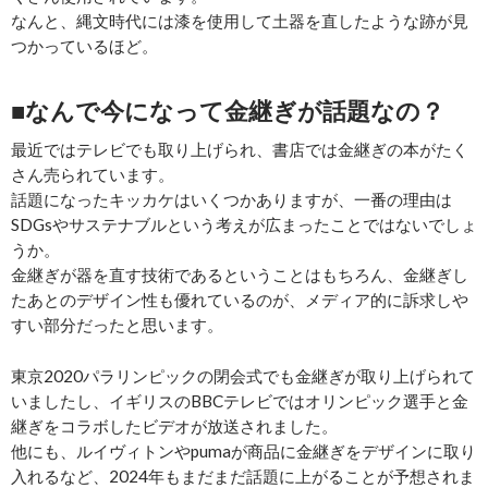
なんと、縄文時代には漆を使用して土器を直したような跡が見
つかっているほど。
■なんで今になって金継ぎが話題なの？
最近ではテレビでも取り上げられ、書店では金継ぎの本がたく
さん売られています。
話題になったキッカケはいくつかありますが、一番の理由は
SDGsやサステナブルという考えが広まったことではないでしょ
うか。
金継ぎが器を直す技術であるということはもちろん、金継ぎし
たあとのデザイン性も優れているのが、メディア的に訴求しや
すい部分だったと思います。
東京2020パラリンピックの閉会式でも金継ぎが取り上げられて
いましたし、イギリスのBBCテレビではオリンピック選手と金
継ぎをコラボしたビデオが放送されました。
他にも、ルイヴィトンやpumaが商品に金継ぎをデザインに取り
入れるなど、2024年もまだまだ話題に上がることが予想されま