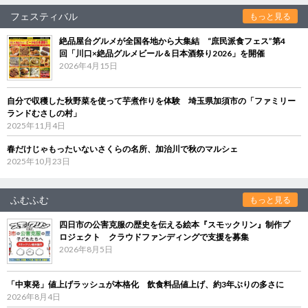
フェスティバル
もっと見る
絶品屋台グルメが全国各地から大集結 “庶民派食フェス”第4
回「川口×絶品グルメビール＆日本酒祭り2026」を開催
2026年4月15日
自分で収穫した秋野菜を使って芋煮作りを体験 埼玉県加須市の「ファミリー
ランドむさしの村」
2025年11月4日
春だけじゃもったいないさくらの名所、加治川で秋のマルシェ
2025年10月23日
ふむふむ
もっと見る
四日市の公害克服の歴史を伝える絵本『スモックリン』制作プ
ロジェクト クラウドファンディングで支援を募集
2026年8月5日
「中東発」値上げラッシュが本格化 飲食料品値上げ、約3年ぶりの多さに
2026年8月4日