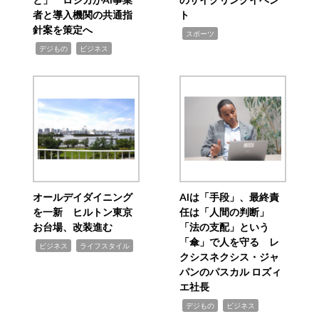
者と導入機関の共通指
ト
針案を策定へ
,
スポーツ
,
,
デジもの
ビジネス
オールデイダイニング
AIは「手段」、最終責
を一新 ヒルトン東京
任は「人間の判断」
お台場、改装進む
「法の支配」という
「傘」で人を守る レ
,
,
ビジネス
ライフスタイル
クシスネクシス・ジャ
パンのパスカル ロズィ
エ社長
,
,
デジもの
ビジネス