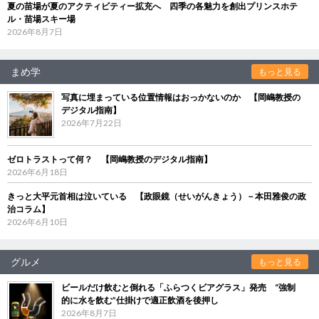
夏の苗場が夏のアクティビティー拡充へ 四季の各魅力を創出プリンスホテ
ル・苗場スキー場
2026年8月7日
まめ学
もっと見る
写真に埋まっている位置情報はおっかないのか 【岡嶋教授の
デジタル指南】
2026年7月22日
ゼロトラストって何？ 【岡嶋教授のデジタル指南】
2026年6月18日
きっと大平元首相は泣いている 【政眼鏡（せいがんきょう）－本田雅俊の政
治コラム】
2026年6月10日
グルメ
もっと見る
ビールだけ飲むと倒れる「ふらつくビアグラス」発売 “強制
的に水を飲む”仕掛けで適正飲酒を後押し
2026年8月7日