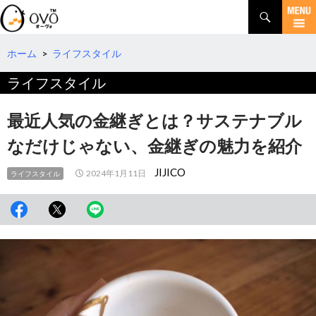
検
索
コ
ン
テ
ホーム
>
ライフスタイル
ン
ライフスタイル
ツ
へ
移
最近人気の金継ぎとは？サステナブル
動
なだけじゃない、金継ぎの魅力を紹介
JIJICO
2024年1月11日
ライフスタイル