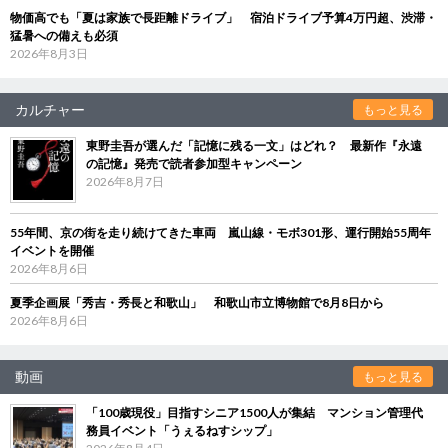
物価高でも「夏は家族で長距離ドライブ」 宿泊ドライブ予算4万円超、渋滞・
猛暑への備えも必須
2026年8月3日
カルチャー
もっと見る
東野圭吾が選んだ「記憶に残る一文」はどれ？ 最新作『永遠
の記憶』発売で読者参加型キャンペーン
2026年8月7日
55年間、京の街を走り続けてきた車両 嵐山線・モボ301形、運行開始55周年
イベントを開催
2026年8月6日
夏季企画展「秀吉・秀長と和歌山」 和歌山市立博物館で8月8日から
2026年8月6日
動画
もっと見る
「100歳現役」目指すシニア1500人が集結 マンション管理代
務員イベント「うぇるねすシップ」