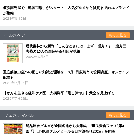
横浜高島屋で「韓国市場」がスタート 人気グルメから雑貨まで約30ブランド
が集結
2026年8月5日
ヘルスケア
もっと見る
現代書林から新刊『こんなときには、まず、漢方！』 漢方三
考塾の15人の医師や薬剤師が執筆
2026年8月5日
重症筋無力症への正しい知識と理解を 8月8日広島市で公開講座、オンライン
配信も
2026年7月31日
【がんを生きる緩和ケア医・大橋洋平「足し算命」】天空を見上げて
2026年7月28日
フェスティバル
もっと見る
絶品屋台グルメが全国各地から大集結 “庶民派食フェス”第4
回「川口×絶品グルメビール＆日本酒祭り2026」を開催