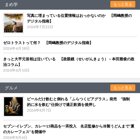
まめ学
もっと見る
写真に埋まっている位置情報はおっかないのか 【岡嶋教授の
デジタル指南】
2026年7月22日
ゼロトラストって何？ 【岡嶋教授のデジタル指南】
2026年6月18日
きっと大平元首相は泣いている 【政眼鏡（せいがんきょう）－本田雅俊の政
治コラム】
2026年6月10日
グルメ
もっと見る
ビールだけ飲むと倒れる「ふらつくビアグラス」発売 “強制
的に水を飲む”仕掛けで適正飲酒を後押し
2026年8月7日
セブン‐イレブン、カレー15商品を一斉投入 名店監修から冷製うどんまで“夏
のカレーフェス”を開催中
2026年8月6日