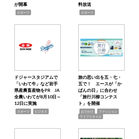
が開幕
料放送
,
,
スポーツ
スポーツ
ドジャースタジアムで
旅の思い出を五・七・
「いわて牛」など岩手
五で！ エースが「か
県産農畜産物をPR JA
ばんの日」に合わせ
全農いわてが8月10日～
「旅行川柳コンテス
12日に実施
ト」を開催
,
,
,
,
,
スポーツ
ビジネス
おでかけ
ファッション
ライフスタイル