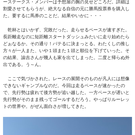
ーステークス・メンバーは予想屋の腕の見せどころだ。詳細は
割愛させてもらうが、絶大なる自信の元に勝馬投票券を購入し
た。要するに馬券のことだ。結果やいかに・・・
乾杯とはいかず、完敗だった。走らせるペースが速すぎた。
長距離走なのに短距離スタートダッシュみたいに走り始めたら
どぉなるか。その通り！バテるに決まっとる。わたくしの推し
方々が一人また、いや１頭また１頭と順位を下げていった。そ
の結果、諭吉さんが幾人も家を出てしまった。二度と帰らぬ外
出である。う～ん。
ここで気づかされた。レースの展開そのものが凡人には想像
できないギャンブルなのだ。今回は走るペースが速かったの
で、先行勢は疲れて後方勢が追い越した。一方ペースが遅いと
先行勢がそのまま残ってゴールするだろう。やっぱりルーレッ
トの世界や。がぜん面白さが増してきた。