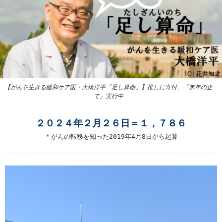
【がんを生きる緩和ケア医・大橋洋平「足し算命」】推しに寄付、「来年の企
て」実行中
２０２４年２月２６日＝１，７８６
＊がんの転移を知った2019年4月8日から起算