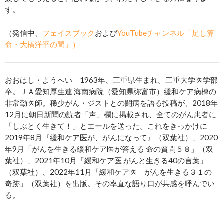
す。
（発信中、
フェイスブック
および
YouTubeチャンネル「足し算
命・大橋洋平の間」）
おおはし・ようへい 1963年、三重県生まれ。三重大学医学部
卒。ＪＡ愛知厚生連 海南病院（愛知県弥富市）緩和ケア病棟の
非常勤医師。稀少がん・ジストとの闘病を語る投稿が、2018年
12月に朝日新聞の読者「声」欄に掲載され、全てのがん患者に
「しぶとく生きて！」とエールを送った。これをきっかけに
2019年8月『緩和ケア医が、がんになって』（双葉社）、2020
年9月「がんを生きる緩和ケア医が答える 命の質問５８」（双
葉社）、2021年10月「緩和ケア医 がんと生きる40の言葉」
（双葉社）、2022年11月「緩和ケア医 がんを生きる３１の
奇跡」（双葉社）を出版。その率直な語り口が共感を呼んでい
る。