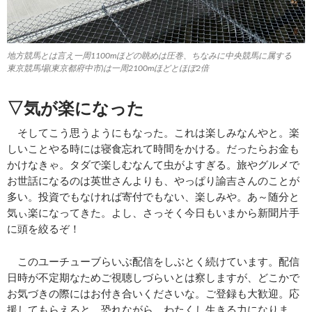
地方競馬とは言え一周1100mほどの眺めは圧巻、ちなみに中央競馬に属する
東京競馬場(東京都府中市)は一周2100mほどとほぼ2倍
▽気が楽になった
そしてこう思うようにもなった。これは楽しみなんやと。楽
しいことやる時には寝食忘れて時間をかける。だったらお金も
かけなきゃ。タダで楽しむなんて虫がよすぎる。旅やグルメで
お世話になるのは英世さんよりも、やっぱり諭吉さんのことが
多い。投資でもなければ寄付でもない、楽しみや。あ～随分と
気ぃ楽になってきた。よし、さっそく今日もいまから新聞片手
に頭を絞るぞ！
このユーチューブらいぶ配信をしぶとく続けています。配信
日時が不定期なためご視聴しづらいとは察しますが、どこかで
お気づきの際にはお付き合いくださいな。ご登録も大歓迎。応
援してもらえると、恐れながら、わたくし生きる力になりま