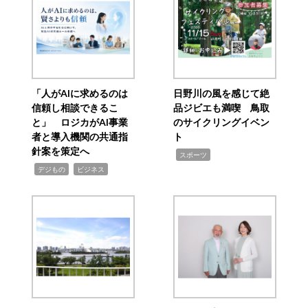
「人がAIに求めるのは
日野川の風を感じて絶
信頼し相談できるこ
品ジビエも満喫 鳥取
と」 ロジカがAI事業
のサイクリングイベン
者と導入機関の共通指
ト
針案を策定へ
,
スポーツ
,
,
デジもの
ビジネス