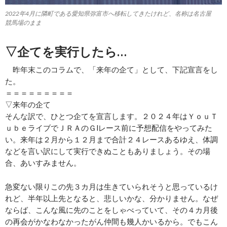
2022年4月に隣町である愛知県弥富市へ移転してきたけれど、名称は名古屋
競馬場のまま
▽企てを実行したら…
昨年末このコラムで、「来年の企て」として、下記宣言をし
た。
＝＝＝＝＝＝＝＝＝
▽来年の企て
そんな訳で、ひとつ企てを宣言します。２０２４年はＹｏｕＴ
ｕｂｅライブでＪＲＡのＧⅠレース前に予想配信をやってみた
い。来年は２月から１２月まで合計２４レースあるゆえ、体調
などを言い訳にして実行できぬこともありましょう。その場
合、あいすみません。
急変ない限りこの先３カ月は生きていられそうと思っているけ
れど、半年以上先となると、悲しいかな、分かりません。なぜ
ならば、こんな風に先のことをしゃべっていて、その４カ月後
の再会がかなわなかったがん仲間も幾人かいるから。でもこん