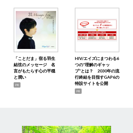
「ことだま」宿る羽生
HIV/エイズにまつわる6
結弦のメッセージ 名
つの“理解のギャッ
言がもたらす心の平穏
プ”とは？ 2030年の流
と潤い
行終結を目指すGAP6の
特設サイトを公開
PR
PR