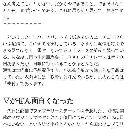
なん考えてもキリがない。だから今できること、できそうなこ
とから、まずはやってみる。これに尽きると思って、生きてま
す。
＝＝＝＝＝＝＝＝＝
ということで、ひっそりこっそり試みているユーチューブら
いぶ配信で、この企てを実行している。さすがに配信を毎週で
きる器ではなく、重賞、なかでもＧＩレースの前夜と限ってい
る。ちなみに日本中央競馬会（ＪＲＡ）のＧＩレースは年２０
回あまりだが、日曜に行われることがほとんどだ。
通常は土曜夜に予想配信する。がん発病前から個人的な予想は
していた。表向きには「投資」と呼んでいるが、実のところは
「寄付」であります。
▽がぜん面白くなった
先日は配信でフェブラリーステークスを予想した。同時期開
催のサウジカップの賞金約１５億円につられて、大物たちは日
本にいない。という訳で小粒ぞろいとなった今回のフェブラリ