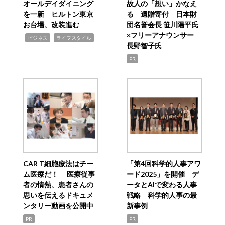
オールデイダイニング
故人の「想い」かなえ
を一新 ヒルトン東京
る 遺贈寄付 日本財
お台場、改装進む
団名誉会長 笹川陽平氏
×フリーアナウンサー
,
,
ビジネス
ライフスタイル
長野智子氏
PR
CAR T細胞療法はチー
「第4回科学的人事アワ
ム医療だ！ 医療従事
ード2025」を開催 デ
者の情熱、患者さんの
ータとAIで変わる人事
思いを伝えるドキュメ
戦略 科学的人事の最
ンタリー動画を公開中
新事例
PR
PR