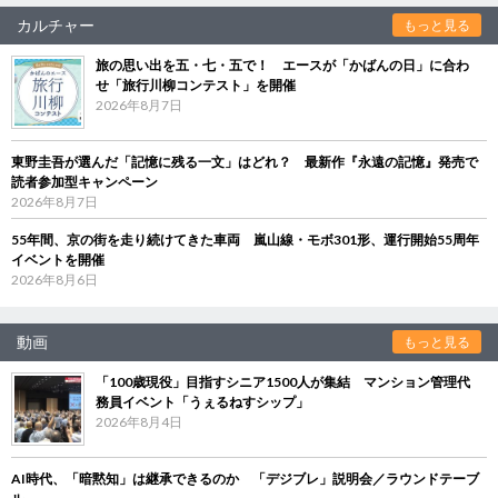
カルチャー
もっと見る
旅の思い出を五・七・五で！ エースが「かばんの日」に合わ
せ「旅行川柳コンテスト」を開催
2026年8月7日
東野圭吾が選んだ「記憶に残る一文」はどれ？ 最新作『永遠の記憶』発売で
読者参加型キャンペーン
2026年8月7日
55年間、京の街を走り続けてきた車両 嵐山線・モボ301形、運行開始55周年
イベントを開催
2026年8月6日
動画
もっと見る
「100歳現役」目指すシニア1500人が集結 マンション管理代
務員イベント「うぇるねすシップ」
2026年8月4日
AI時代、「暗黙知」は継承できるのか 「デジブレ」説明会／ラウンドテーブ