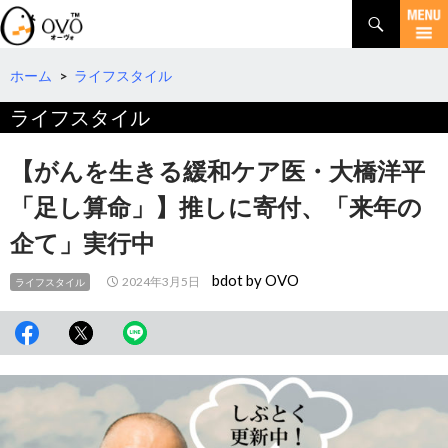
検
索
コ
ン
テ
ホーム
>
ライフスタイル
ン
ライフスタイル
ツ
へ
移
【がんを生きる緩和ケア医・大橋洋平
動
「足し算命」】推しに寄付、「来年の
企て」実行中
bdot by OVO
2024年3月5日
ライフスタイル