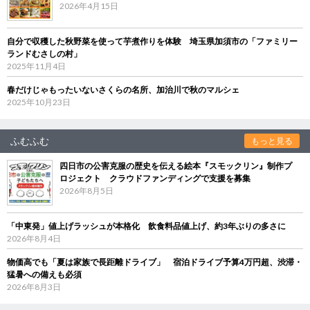
2026年4月15日
自分で収穫した秋野菜を使って芋煮作りを体験 埼玉県加須市の「ファミリー
ランドむさしの村」
2025年11月4日
春だけじゃもったいないさくらの名所、加治川で秋のマルシェ
2025年10月23日
ふむふむ
もっと見る
四日市の公害克服の歴史を伝える絵本『スモックリン』制作プ
ロジェクト クラウドファンディングで支援を募集
2026年8月5日
「中東発」値上げラッシュが本格化 飲食料品値上げ、約3年ぶりの多さに
2026年8月4日
物価高でも「夏は家族で長距離ドライブ」 宿泊ドライブ予算4万円超、渋滞・
猛暑への備えも必須
2026年8月3日