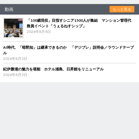
動画
もっと見る
「100歳現役」目指すシニア1500人が集結 マンション管理代
務員イベント「うぇるねすシップ」
2026年8月4日
AI時代、「暗黙知」は継承できるのか 「デジブレ」説明会／ラウンドテーブ
ル
2026年8月3日
紀伊勝浦の魅力を堪能 ホテル浦島、日昇館をリニューアル
2026年8月3日