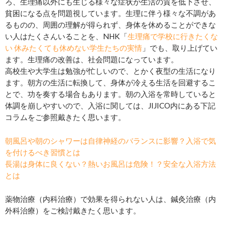
ろ、生理痛以外にも生じる様々な症状が生活の質を低下させ、
貧困になる点を問題視しています。生理に伴う様々な不調があ
るものの、周囲の理解が得られず、身体を休めることができな
い人はたくさんいることを、NHK「
生理痛で学校に行きたくな
い 休みたくても休めない学生たちの実情
」でも、取り上げてい
ます。生理痛の改善は、社会問題になっています。
高校生や大学生は勉強が忙しいので、とかく夜型の生活になり
ます。朝方の生活に転換して、身体が冷える生活を回避するこ
とで、功を奏する場合もあります。朝の入浴を常時していると
体調を崩しやすいので、入浴に関しては、JIJICO内にある下記
コラムをご参照戴きたく思います。
朝風呂や朝のシャワーは自律神経のバランスに影響？入浴で気
を付けるべき習慣とは
長湯は身体に良くない？熱いお風呂は危険！？安全な入浴方法
とは
薬物治療（内科治療）で効果を得られない人は、鍼灸治療（内
外科治療）をご検討戴きたく思います。