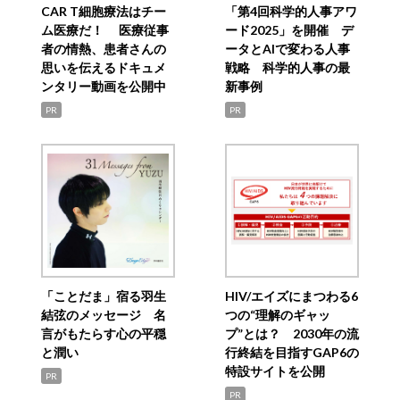
CAR T細胞療法はチー
「第4回科学的人事アワ
ム医療だ！ 医療従事
ード2025」を開催 デ
者の情熱、患者さんの
ータとAIで変わる人事
思いを伝えるドキュメ
戦略 科学的人事の最
ンタリー動画を公開中
新事例
PR
PR
「ことだま」宿る羽生
HIV/エイズにまつわる6
結弦のメッセージ 名
つの“理解のギャッ
言がもたらす心の平穏
プ”とは？ 2030年の流
と潤い
行終結を目指すGAP6の
特設サイトを公開
PR
PR