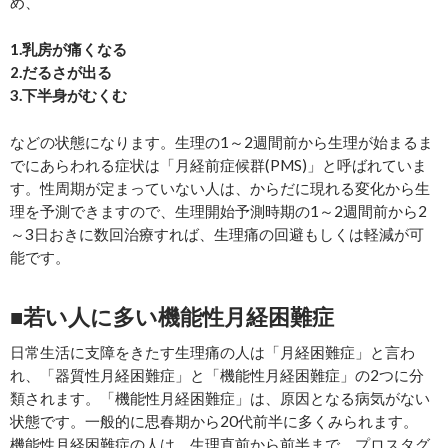
め、
1.乳房が痛くなる
2.だるさが出る
3.下半身がむくむ
などの状態になります。生理の1～2週間前から生理が始まるま
でにあらわれる症状は「月経前症候群(PMS)」と呼ばれていま
す。性周期が定まっていない人は、からだに現れる変化から生
理を予測できますので、生理開始予測時期の1～2週間前から2
～3日おきに数回治療すれば、生理痛の回避もしくは軽減が可
能です。
■若い人に多い機能性月経困難症
日常生活に支障をきたす生理痛の人は「月経困難症」と言わ
れ、「器質性月経困難症」と「機能性月経困難症」の2つに分
類されます。「機能性月経困難症」は、原因となる病気がない
状態です。一般的に思春期から20代前半に多くみられます。
機能性月経困難症の人は、生理直前から前半まで、プロスタグ