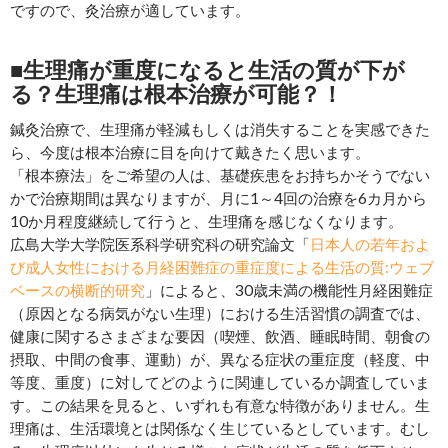
ですので、灸治療が適しています。
■生理痛が重度になると生活の質が下が
る？生理痛は根本治療が可能？！
鍼灸治療で、生理痛が軽減もしくは消失することを実感できた
ら、今度は根本治療に目を向けて戴きたく思います。
「根本療法」をご希望の人は、基礎疾患をお持ちかそうでない
かで治療期間は異なりますが、月に1～4回の治療を6カ月から
10か月程度継続して行うと、生理痛を感じなくなります。
広島大学大学院医系科学研究科の研究論文「
日本人の若年およ
び成人女性における月経困難症の重症度による生活の質:ウェブ
ベースの横断的研究
」によると、30歳未満の機能性月経困難症
（原因となる病気がない生理）における生活習慣の調査では、
健康に関するさまざまな要因（喫煙、飲酒、睡眠時間、朝食の
摂取、中間の食事、運動）が、異なる症状の重症度（軽度、中
等度、重度）に対してどのように関連しているか調査していま
す。この結果を見ると、いずれも有意な特徴がありません。生
理痛は、生活環境とは関係なく生じているとしています。むし