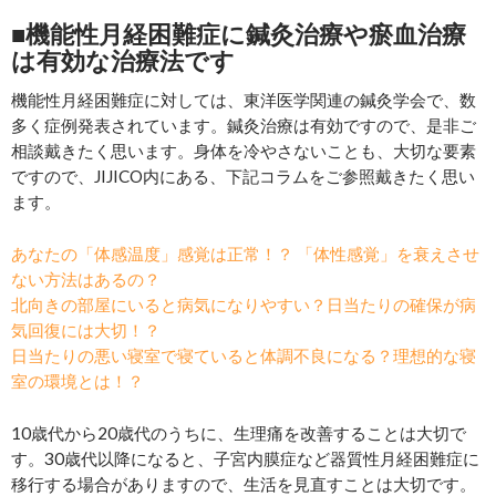
■機能性月経困難症に鍼灸治療や瘀血治療
は有効な治療法です
機能性月経困難症に対しては、東洋医学関連の鍼灸学会で、数
多く症例発表されています。鍼灸治療は有効ですので、是非ご
相談戴きたく思います。身体を冷やさないことも、大切な要素
ですので、JIJICO内にある、下記コラムをご参照戴きたく思い
ます。
あなたの「体感温度」感覚は正常！？ 「体性感覚」を衰えさせ
ない方法はあるの？
北向きの部屋にいると病気になりやすい？日当たりの確保が病
気回復には大切！？
日当たりの悪い寝室で寝ていると体調不良になる？理想的な寝
室の環境とは！？
10歳代から20歳代のうちに、生理痛を改善することは大切で
す。30歳代以降になると、子宮内膜症など器質性月経困難症に
移行する場合がありますので、生活を見直すことは大切です。