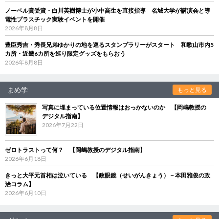
ノーベル賞受賞・白川英樹博士が小中高生を直接指導 名城大学が講演会と導
電性プラスチック実験イベントを開催
2026年8月8日
豊臣秀吉・秀長兄弟ゆかりの地を巡るスタンプラリーがスタート 和歌山市内5
カ所・近畿6カ所を巡り限定グッズをもらおう
2026年8月8日
まめ学
もっと見る
写真に埋まっている位置情報はおっかないのか 【岡嶋教授の
デジタル指南】
2026年7月22日
ゼロトラストって何？ 【岡嶋教授のデジタル指南】
2026年6月18日
きっと大平元首相は泣いている 【政眼鏡（せいがんきょう）－本田雅俊の政
治コラム】
2026年6月10日