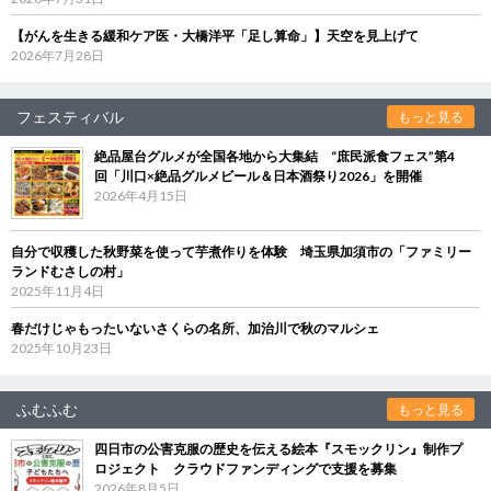
【がんを生きる緩和ケア医・大橋洋平「足し算命」】天空を見上げて
2026年7月28日
フェスティバル
もっと見る
絶品屋台グルメが全国各地から大集結 “庶民派食フェス”第4
回「川口×絶品グルメビール＆日本酒祭り2026」を開催
2026年4月15日
自分で収穫した秋野菜を使って芋煮作りを体験 埼玉県加須市の「ファミリー
ランドむさしの村」
2025年11月4日
春だけじゃもったいないさくらの名所、加治川で秋のマルシェ
2025年10月23日
ふむふむ
もっと見る
四日市の公害克服の歴史を伝える絵本『スモックリン』制作プ
ロジェクト クラウドファンディングで支援を募集
2026年8月5日