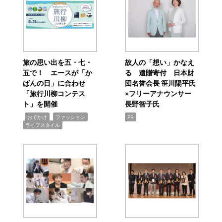
旅の思い出を五・七・
故人の「想い」かなえ
五で！ エースが「か
る 遺贈寄付 日本財
ばんの日」に合わせ
団名誉会長 笹川陽平氏
「旅行川柳コンテス
×フリーアナウンサー
ト」を開催
長野智子氏
,
,
,
おでかけ
ファッション
PR
ライフスタイル