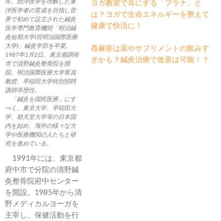
年、西洋医学を理解した東
ヨガ教室で耳にする「プラナ」と
洋医学者の育成を目指し世
は？ヨガで生命エネルギーを整えて
界で初めて設立された鍼灸
健康で快活に！
医学専門教育機関「明治鍼
灸短期大学(現明治国際医療
大学)」鍼灸学部を卒業。
蕁麻疹は薬やサプリメントの飲みす
1987年2月2日、東京都調布
ぎかも？鍼灸治療で改善は可能！？
市で清野鍼灸整骨院を開
院。明治国際医療大学客員
教授、早稲田大学特別招聘
講師等歴任。
「鍼灸を国民医療」にす
べく、東京大学、早稲田大
学、順天堂大学等の日本国
内を始め、海外の様々な大
学や医療機関の人たちと研
究を進めている。
1991年には、東京都
府中市で分院の清野鍼
灸整骨院府中センター
を開設。1985年から清
野メディカルヨーガを
主宰し、保健活動を行