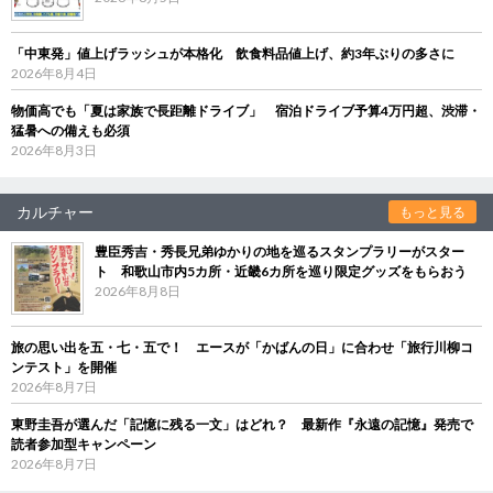
「中東発」値上げラッシュが本格化 飲食料品値上げ、約3年ぶりの多さに
2026年8月4日
物価高でも「夏は家族で長距離ドライブ」 宿泊ドライブ予算4万円超、渋滞・
猛暑への備えも必須
2026年8月3日
カルチャー
もっと見る
豊臣秀吉・秀長兄弟ゆかりの地を巡るスタンプラリーがスター
ト 和歌山市内5カ所・近畿6カ所を巡り限定グッズをもらおう
2026年8月8日
旅の思い出を五・七・五で！ エースが「かばんの日」に合わせ「旅行川柳コ
ンテスト」を開催
2026年8月7日
東野圭吾が選んだ「記憶に残る一文」はどれ？ 最新作『永遠の記憶』発売で
読者参加型キャンペーン
2026年8月7日