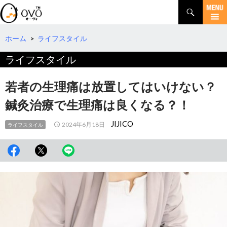
検
索
コ
ン
テ
ホーム
>
ライフスタイル
ン
ライフスタイル
ツ
へ
移
若者の生理痛は放置してはいけない？
動
鍼灸治療で生理痛は良くなる？！
JIJICO
2024年6月18日
ライフスタイル