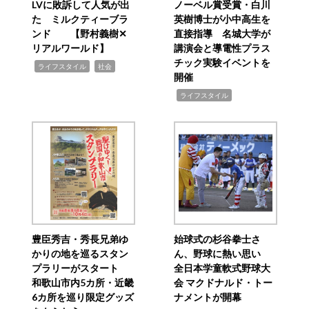
LVに敗訴して人気が出
ノーベル賞受賞・白川
た ミルクティーブラ
英樹博士が小中高生を
ンド 【野村義樹✕
直接指導 名城大学が
リアルワールド】
講演会と導電性プラス
チック実験イベントを
,
,
ライフスタイル
社会
開催
,
ライフスタイル
豊臣秀吉・秀長兄弟ゆ
始球式の杉谷拳士さ
かりの地を巡るスタン
ん、野球に熱い思い
プラリーがスタート
全日本学童軟式野球大
和歌山市内5カ所・近畿
会 マクドナルド・トー
6カ所を巡り限定グッズ
ナメントが開幕