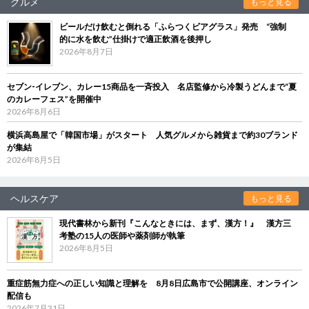
グルメ
もっと見る
ビールだけ飲むと倒れる「ふらつくビアグラス」発売 “強制
的に水を飲む”仕掛けで適正飲酒を後押し
2026年8月7日
セブン‐イレブン、カレー15商品を一斉投入 名店監修から冷製うどんまで“夏
のカレーフェス”を開催中
2026年8月6日
横浜高島屋で「韓国市場」がスタート 人気グルメから雑貨まで約30ブランド
が集結
2026年8月5日
ヘルスケア
もっと見る
現代書林から新刊『こんなときには、まず、漢方！』 漢方三
考塾の15人の医師や薬剤師が執筆
2026年8月5日
重症筋無力症への正しい知識と理解を 8月8日広島市で公開講座、オンライン
配信も
2026年7月31日