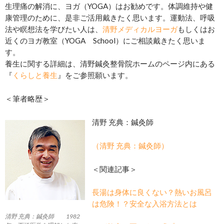
生理痛の解消に、ヨガ（YOGA）はお勧めです。体調維持や健
康管理のために、是非ご活用戴きたく思います。運動法、呼吸
法や瞑想法を学びたい人は、
清野メディカルヨーガ
もしくはお
近くのヨガ教室（YOGA School）にご相談戴きたく思いま
す。
養生に関する詳細は、清野鍼灸整骨院ホームのページ内にある
『
くらしと養生
』をご参照願います。
＜筆者略歴＞
清野 充典：鍼灸師
（清野 充典：鍼灸師）
＜関連記事＞
長湯は身体に良くない？熱いお風呂
は危険！？安全な入浴方法とは
清野 充典：鍼灸師 1982