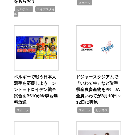
をもらおう
,
スポーツ
,
,
カルチャー
ライフスタイ
ル
ベルギーで戦う日本人
ドジャースタジアムで
選手を応援しよう シ
「いわて牛」など岩手
ント＝トロイデン戦全
県産農畜産物をPR JA
試合をBS10が今季も無
全農いわてが8月10日～
料放送
12日に実施
,
,
,
スポーツ
スポーツ
ビジネス