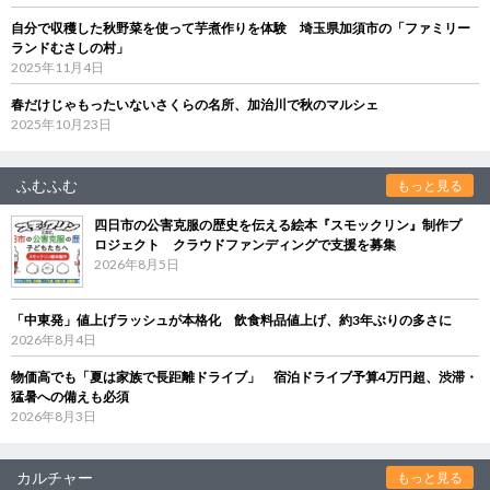
自分で収穫した秋野菜を使って芋煮作りを体験 埼玉県加須市の「ファミリー
ランドむさしの村」
2025年11月4日
春だけじゃもったいないさくらの名所、加治川で秋のマルシェ
2025年10月23日
ふむふむ
もっと見る
四日市の公害克服の歴史を伝える絵本『スモックリン』制作プ
ロジェクト クラウドファンディングで支援を募集
2026年8月5日
「中東発」値上げラッシュが本格化 飲食料品値上げ、約3年ぶりの多さに
2026年8月4日
物価高でも「夏は家族で長距離ドライブ」 宿泊ドライブ予算4万円超、渋滞・
猛暑への備えも必須
2026年8月3日
カルチャー
もっと見る