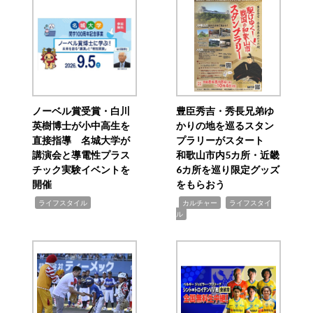
ノーベル賞受賞・白川
豊臣秀吉・秀長兄弟ゆ
英樹博士が小中高生を
かりの地を巡るスタン
直接指導 名城大学が
プラリーがスタート
講演会と導電性プラス
和歌山市内5カ所・近畿
チック実験イベントを
6カ所を巡り限定グッズ
開催
をもらおう
,
,
,
ライフスタイル
カルチャー
ライフスタイ
ル