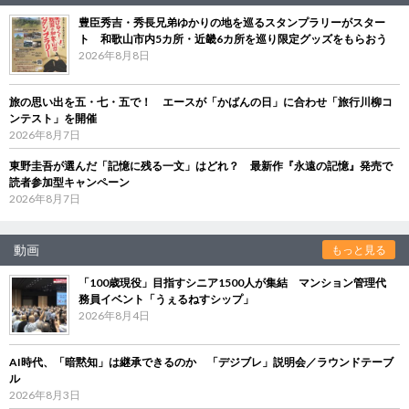
豊臣秀吉・秀長兄弟ゆかりの地を巡るスタンプラリーがスター
ト 和歌山市内5カ所・近畿6カ所を巡り限定グッズをもらおう
2026年8月8日
旅の思い出を五・七・五で！ エースが「かばんの日」に合わせ「旅行川柳コ
ンテスト」を開催
2026年8月7日
東野圭吾が選んだ「記憶に残る一文」はどれ？ 最新作『永遠の記憶』発売で
読者参加型キャンペーン
2026年8月7日
動画
もっと見る
「100歳現役」目指すシニア1500人が集結 マンション管理代
務員イベント「うぇるねすシップ」
2026年8月4日
AI時代、「暗黙知」は継承できるのか 「デジブレ」説明会／ラウンドテーブ
ル
2026年8月3日