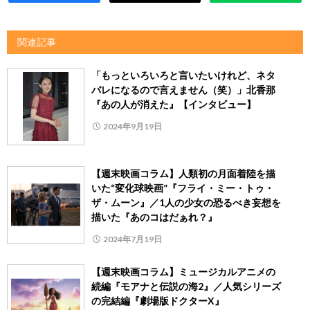
関連記事
「もっといろいろと言いたいけれど、ネタ
バレになるので言えません（笑）」北香那
『あの人が消えた』【インタビュー】
2024年9月19日
【週末映画コラム】人類初の月面着陸を描
いた“変化球映画”『フライ・ミー・トゥ・
ザ・ムーン』／1人の少女の恐るべき妄想を
描いた『あのコはだぁれ？』
2024年7月19日
【週末映画コラム】ミュージカルアニメの
続編『モアナと伝説の海2』／人気シリーズ
の完結編『劇場版ドクターX』