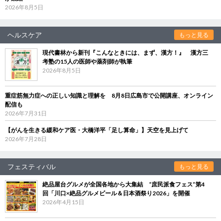
2026年8月5日
ヘルスケア
もっと見る
現代書林から新刊『こんなときには、まず、漢方！』 漢方三
考塾の15人の医師や薬剤師が執筆
2026年8月5日
重症筋無力症への正しい知識と理解を 8月8日広島市で公開講座、オンライン
配信も
2026年7月31日
【がんを生きる緩和ケア医・大橋洋平「足し算命」】天空を見上げて
2026年7月28日
フェスティバル
もっと見る
絶品屋台グルメが全国各地から大集結 “庶民派食フェス”第4
回「川口×絶品グルメビール＆日本酒祭り2026」を開催
2026年4月15日