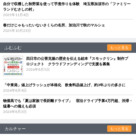
自分で収穫した秋野菜を使って芋煮作りを体験 埼玉県加須市の「ファミリー
ランドむさしの村」
2025年11月4日
春だけじゃもったいないさくらの名所、加治川で秋のマルシェ
2025年10月23日
ふむふむ
もっと見る
四日市の公害克服の歴史を伝える絵本『スモックリン』制作プ
ロジェクト クラウドファンディングで支援を募集
2026年8月5日
「中東発」値上げラッシュが本格化 飲食料品値上げ、約3年ぶりの多さに
2026年8月4日
物価高でも「夏は家族で長距離ドライブ」 宿泊ドライブ予算4万円超、渋滞・
猛暑への備えも必須
2026年8月3日
カルチャー
もっと見る