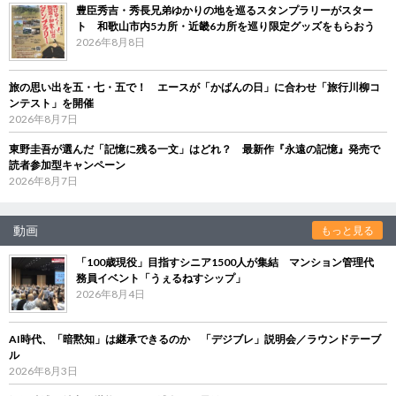
豊臣秀吉・秀長兄弟ゆかりの地を巡るスタンプラリーがスター
ト 和歌山市内5カ所・近畿6カ所を巡り限定グッズをもらおう
2026年8月8日
旅の思い出を五・七・五で！ エースが「かばんの日」に合わせ「旅行川柳コ
ンテスト」を開催
2026年8月7日
東野圭吾が選んだ「記憶に残る一文」はどれ？ 最新作『永遠の記憶』発売で
読者参加型キャンペーン
2026年8月7日
動画
もっと見る
「100歳現役」目指すシニア1500人が集結 マンション管理代
務員イベント「うぇるねすシップ」
2026年8月4日
AI時代、「暗黙知」は継承できるのか 「デジブレ」説明会／ラウンドテーブ
ル
2026年8月3日