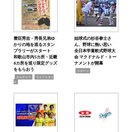
豊臣秀吉・秀長兄弟ゆ
始球式の杉谷拳士さ
かりの地を巡るスタン
ん、野球に熱い思い
プラリーがスタート
全日本学童軟式野球大
和歌山市内5カ所・近畿
会 マクドナルド・トー
6カ所を巡り限定グッズ
ナメントが開幕
をもらおう
,
スポーツ
,
,
カルチャー
ライフスタイ
ル