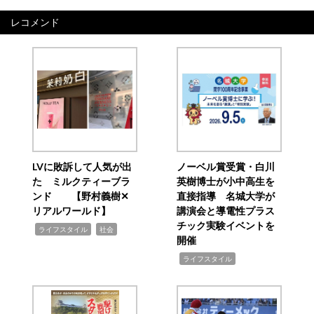
レコメンド
LVに敗訴して人気が出
ノーベル賞受賞・白川
た ミルクティーブラ
英樹博士が小中高生を
ンド 【野村義樹✕
直接指導 名城大学が
リアルワールド】
講演会と導電性プラス
チック実験イベントを
,
,
ライフスタイル
社会
開催
,
ライフスタイル