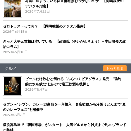
写真に埋まっている位置情報はおっかないのか 【岡嶋教授の
デジタル指南】
2026年7月22日
ゼロトラストって何？ 【岡嶋教授のデジタル指南】
2026年6月18日
きっと大平元首相は泣いている 【政眼鏡（せいがんきょう）－本田雅俊の政
治コラム】
2026年6月10日
グルメ
もっと見る
ビールだけ飲むと倒れる「ふらつくビアグラス」発売 “強制
的に水を飲む”仕掛けで適正飲酒を後押し
2026年8月7日
セブン‐イレブン、カレー15商品を一斉投入 名店監修から冷製うどんまで“夏
のカレーフェス”を開催中
2026年8月6日
横浜高島屋で「韓国市場」がスタート 人気グルメから雑貨まで約30ブランド
が集結