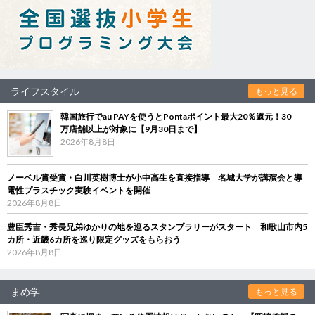
ライフスタイル
もっと見る
韓国旅行でau PAYを使うとPontaポイント最大20％還元！30
万店舗以上が対象に【9月30日まで】
2026年8月8日
ノーベル賞受賞・白川英樹博士が小中高生を直接指導 名城大学が講演会と導
電性プラスチック実験イベントを開催
2026年8月8日
豊臣秀吉・秀長兄弟ゆかりの地を巡るスタンプラリーがスタート 和歌山市内5
カ所・近畿6カ所を巡り限定グッズをもらおう
2026年8月8日
まめ学
もっと見る