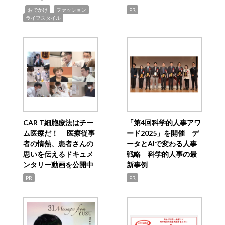
,
,
,
おでかけ
ファッション
PR
ライフスタイル
CAR T細胞療法はチー
「第4回科学的人事アワ
ム医療だ！ 医療従事
ード2025」を開催 デ
者の情熱、患者さんの
ータとAIで変わる人事
思いを伝えるドキュメ
戦略 科学的人事の最
ンタリー動画を公開中
新事例
PR
PR