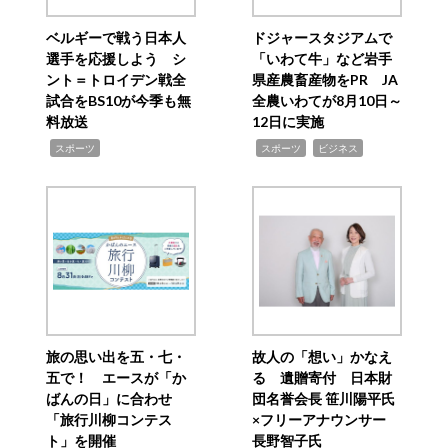
ベルギーで戦う日本人
ドジャースタジアムで
選手を応援しよう シ
「いわて牛」など岩手
ント＝トロイデン戦全
県産農畜産物をPR JA
試合をBS10が今季も無
全農いわてが8月10日～
料放送
12日に実施
,
,
,
スポーツ
スポーツ
ビジネス
旅の思い出を五・七・
故人の「想い」かなえ
五で！ エースが「か
る 遺贈寄付 日本財
ばんの日」に合わせ
団名誉会長 笹川陽平氏
「旅行川柳コンテス
×フリーアナウンサー
ト」を開催
長野智子氏