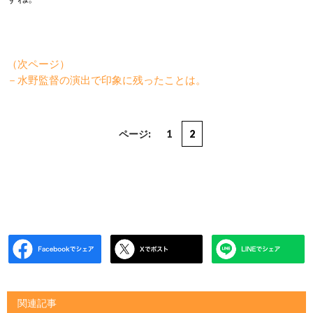
（次ページ）
－水野監督の演出で印象に残ったことは。
ページ:
1
2
関連記事