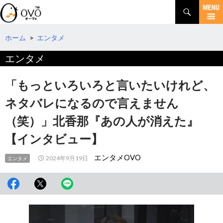
検
索
コ
ン
テ
ホーム
>
エンタメ
ン
エンタメ
ツ
へ
移
「もっといろいろと言いたいけれど、
動
ネタバレになるので言えません
（笑）」北香那『あの人が消えた』
【インタビュー】
エンタメOVO
2024年9月19日
エンタメ