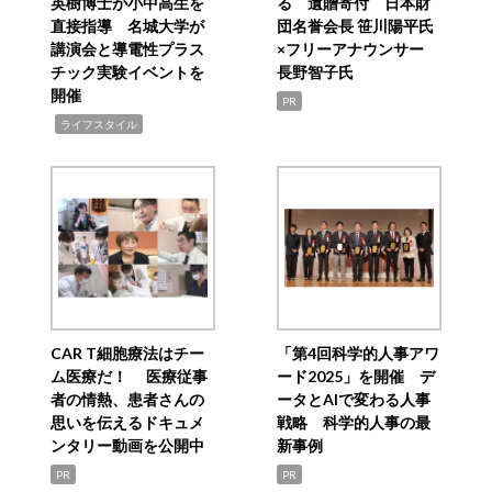
英樹博士が小中高生を
る 遺贈寄付 日本財
直接指導 名城大学が
団名誉会長 笹川陽平氏
講演会と導電性プラス
×フリーアナウンサー
チック実験イベントを
長野智子氏
開催
PR
,
ライフスタイル
CAR T細胞療法はチー
「第4回科学的人事アワ
ム医療だ！ 医療従事
ード2025」を開催 デ
者の情熱、患者さんの
ータとAIで変わる人事
思いを伝えるドキュメ
戦略 科学的人事の最
ンタリー動画を公開中
新事例
PR
PR