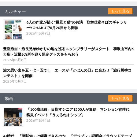
カルチャー
もっと見る
6人の作家が描く“風景と猫”の共演 歌舞伎座そばのギャラリ
ーYOHAKUで8月20日から開催
2026年8月9日
豊臣秀吉・秀長兄弟ゆかりの地を巡るスタンプラリーがスタート 和歌山市内5
カ所・近畿6カ所を巡り限定グッズをもらおう
2026年8月8日
旅の思い出を五・七・五で！ エースが「かばんの日」に合わせ「旅行川柳コ
ンテスト」を開催
2026年8月7日
動画
もっと見る
「100歳現役」目指すシニア1500人が集結 マンション管理代
務員イベント「うぇるねすシップ」
2026年8月4日
AI時代、「暗黙知」は継承できるのか 「デジブレ」説明会／ラウンドテーブ