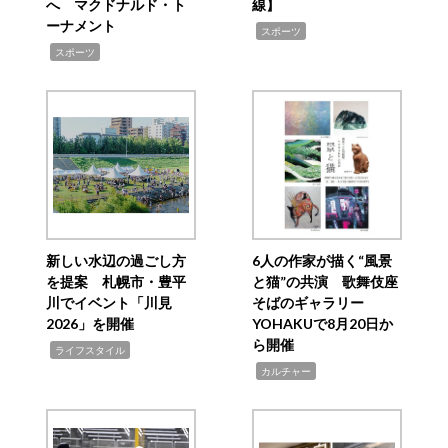
へ マクドナルド・ト
線】
ーナメント
,
スポーツ
,
スポーツ
新しい水辺の過ごし方
6人の作家が描く“風景
を提案 札幌市・豊平
と猫”の共演 歌舞伎座
川でイベント「川見
そばのギャラリー
2026」を開催
YOHAKUで8月20日か
ら開催
,
ライフスタイル
,
カルチャー