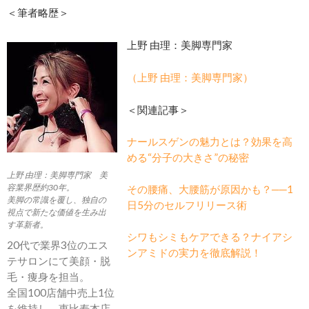
＜筆者略歴＞
上野 由理：美脚専門家
（上野 由理：美脚専門家）
＜関連記事＞
ナールスゲンの魅力とは？効果を高
める“分子の大きさ”の秘密
上野 由理：美脚専門家 美
容業界歴約30年。
その腰痛、大腰筋が原因かも？──1
美脚の常識を覆し、独自の
日5分のセルフリリース術
視点で新たな価値を生み出
す革新者。
シワもシミもケアできる？ナイアシ
20代で業界3位のエス
ンアミドの実力を徹底解説！
テサロンにて美顔・脱
毛・痩身を担当。
全国100店舗中売上1位
を維持し、恵比寿本店