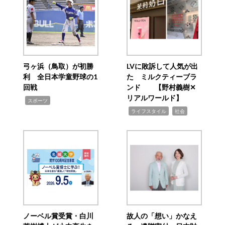
弓ヶ浜（鳥取）が初勝
LVに敗訴して人気が出
利 全日本学童野球の1
た ミルクティーブラ
回戦
ンド 【野村義樹✕
リアルワールド】
,
スポーツ
,
,
ライフスタイル
社会
ノーベル賞受賞・白川
故人の「想い」かなえ