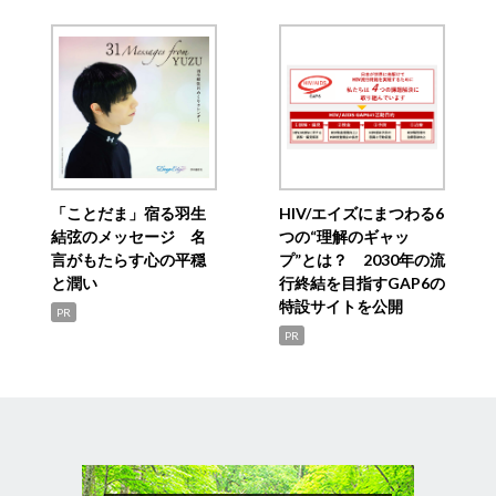
「ことだま」宿る羽生
HIV/エイズにまつわる6
結弦のメッセージ 名
つの“理解のギャッ
言がもたらす心の平穏
プ”とは？ 2030年の流
と潤い
行終結を目指すGAP6の
特設サイトを公開
PR
PR