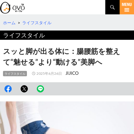
検
索
コ
ン
テ
ホーム
>
ライフスタイル
ン
ライフスタイル
ツ
へ
移
スッと脚が出る体に：腸腰筋を整え
動
て“魅せる”より“動ける”美脚へ
JIJICO
2025年6月26日
ライフスタイル