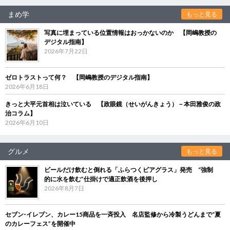
まめ学
もっと見る
写真に埋まっている位置情報はおっかないのか 【岡嶋教授の
デジタル指南】
2026年7月22日
ゼロトラストって何？ 【岡嶋教授のデジタル指南】
2026年6月18日
きっと大平元首相は泣いている 【政眼鏡（せいがんきょう）－本田雅俊の政
治コラム】
2026年6月10日
グルメ
もっと見る
ビールだけ飲むと倒れる「ふらつくビアグラス」発売 “強制
的に水を飲む”仕掛けで適正飲酒を後押し
2026年8月7日
セブン‐イレブン、カレー15商品を一斉投入 名店監修から冷製うどんまで“夏
のカレーフェス”を開催中