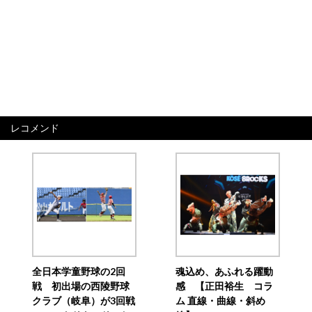
レコメンド
全日本学童野球の2回
魂込め、あふれる躍動
戦 初出場の西陵野球
感 【正田裕生 コラ
クラブ（岐阜）が3回戦
ム 直線・曲線・斜め