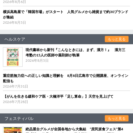
2026年8月6日
横浜高島屋で「韓国市場」がスタート 人気グルメから雑貨まで約30ブランド
が集結
2026年8月5日
ヘルスケア
もっと見る
現代書林から新刊『こんなときには、まず、漢方！』 漢方三
考塾の15人の医師や薬剤師が執筆
2026年8月5日
重症筋無力症への正しい知識と理解を 8月8日広島市で公開講座、オンライン
配信も
2026年7月31日
【がんを生きる緩和ケア医・大橋洋平「足し算命」】天空を見上げて
2026年7月28日
フェスティバル
もっと見る
絶品屋台グルメが全国各地から大集結 “庶民派食フェス”第4