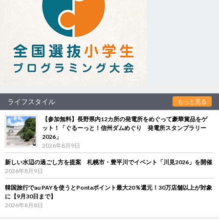
ライフスタイル
もっと見る
【参加無料】長野県内12カ所の発電所をめぐって豪華賞品をゲ
ット！「ぐるーっと！信州ダムめぐり 発電所スタンプラリー
2026」
2026年8月9日
新しい水辺の過ごし方を提案 札幌市・豊平川でイベント「川見2026」を開催
2026年8月9日
韓国旅行でau PAYを使うとPontaポイント最大20％還元！30万店舗以上が対象
に【9月30日まで】
2026年8月8日