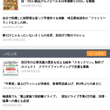
回「川口×絶品グルメビール＆日本酒祭り2026」を開催
2026年4月15日
自分で収穫した秋野菜を使って芋煮作りを体験 埼玉県加須市の「ファミリー
ランドむさしの村」
2025年11月4日
春だけじゃもったいないさくらの名所、加治川で秋のマルシェ
2025年10月23日
ふむふむ
もっと見る
四日市の公害克服の歴史を伝える絵本『スモックリン』制作プ
ロジェクト クラウドファンディングで支援を募集
2026年8月5日
「中東発」値上げラッシュが本格化 飲食料品値上げ、約3年ぶりの多さに
2026年8月4日
物価高でも「夏は家族で長距離ドライブ」 宿泊ドライブ予算4万円超、渋滞・
猛暑への備えも必須
2026年8月3日