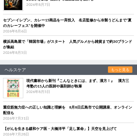
2026年8月7日
セブン‐イレブン、カレー15商品を一斉投入 名店監修から冷製うどんまで“夏
のカレーフェス”を開催中
2026年8月6日
横浜高島屋で「韓国市場」がスタート 人気グルメから雑貨まで約30ブランド
が集結
2026年8月5日
ヘルスケア
もっと見る
現代書林から新刊『こんなときには、まず、漢方！』 漢方三
考塾の15人の医師や薬剤師が執筆
2026年8月5日
重症筋無力症への正しい知識と理解を 8月8日広島市で公開講座、オンライン
配信も
2026年7月31日
【がんを生きる緩和ケア医・大橋洋平「足し算命」】天空を見上げて
2026年7月28日