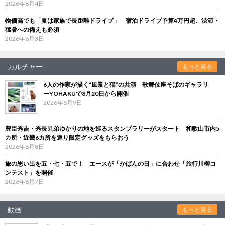
2026年8月4日
物価高でも「夏は家族で長距離ドライブ」 宿泊ドライブ予算4万円超、渋滞・
猛暑への備えも必須
2026年8月3日
カルチャー
もっと見る
6人の作家が描く“風景と猫”の共演 歌舞伎座そばのギャラリ
ーYOHAKUで8月20日から開催
2026年8月9日
豊臣秀吉・秀長兄弟ゆかりの地を巡るスタンプラリーがスタート 和歌山市内5
カ所・近畿6カ所を巡り限定グッズをもらおう
2026年8月8日
旅の思い出を五・七・五で！ エースが「かばんの日」に合わせ「旅行川柳コ
ンテスト」を開催
2026年8月7日
動画
もっと見る