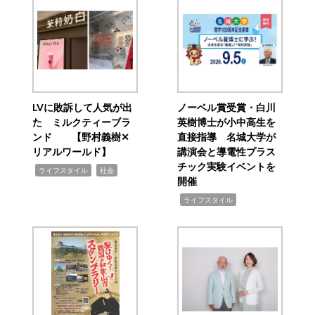
LVに敗訴して人気が出
ノーベル賞受賞・白川
た ミルクティーブラ
英樹博士が小中高生を
ンド 【野村義樹✕
直接指導 名城大学が
リアルワールド】
講演会と導電性プラス
チック実験イベントを
,
,
ライフスタイル
社会
開催
,
ライフスタイル