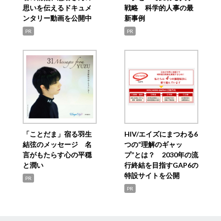
思いを伝えるドキュメ
戦略 科学的人事の最
ンタリー動画を公開中
新事例
PR
PR
「ことだま」宿る羽生
HIV/エイズにまつわる6
結弦のメッセージ 名
つの“理解のギャッ
言がもたらす心の平穏
プ”とは？ 2030年の流
と潤い
行終結を目指すGAP6の
特設サイトを公開
PR
PR