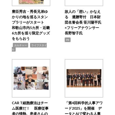
豊臣秀吉・秀長兄弟ゆ
故人の「想い」かなえ
かりの地を巡るスタン
る 遺贈寄付 日本財
プラリーがスタート
団名誉会長 笹川陽平氏
和歌山市内5カ所・近畿
×フリーアナウンサー
6カ所を巡り限定グッズ
長野智子氏
をもらおう
PR
,
,
カルチャー
ライフスタイ
ル
CAR T細胞療法はチー
「第4回科学的人事アワ
ム医療だ！ 医療従事
ード2025」を開催 デ
者の情熱、患者さんの
ータとAIで変わる人事