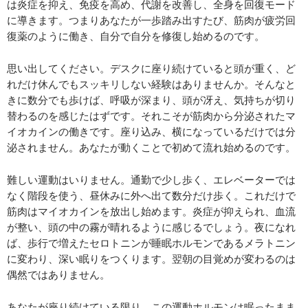
は炎症を抑え、免疫を高め、代謝を改善し、全身を回復モード
に導きます。つまりあなたが一歩踏み出すたび、筋肉が疲労回
復薬のように働き、自分で自分を修復し始めるのです。
思い出してください。デスクに座り続けていると頭が重く、ど
れだけ休んでもスッキリしない経験はありませんか。そんなと
きに数分でも歩けば、呼吸が深まり、頭が冴え、気持ちが切り
替わるのを感じたはずです。それこそが筋肉から分泌されたマ
イオカインの働きです。座り込み、横になっているだけでは分
泌されません。あなたが動くことで初めて流れ始めるのです。
難しい運動はいりません。通勤で少し歩く、エレベーターでは
なく階段を使う、昼休みに外へ出て数分だけ歩く。これだけで
筋肉はマイオカインを放出し始めます。炎症が抑えられ、血流
が整い、頭の中の霧が晴れるように感じるでしょう。夜になれ
ば、歩行で増えたセロトニンが睡眠ホルモンであるメラトニン
に変わり、深い眠りをつくります。翌朝の目覚めが変わるのは
偶然ではありません。
あなたが座り続けている限り、この運動ホルモンは眠ったまま