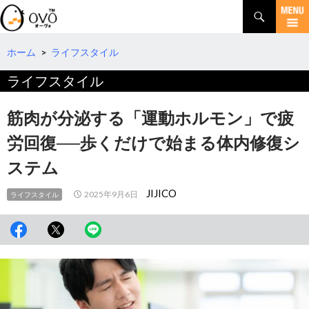
検
索
コ
ン
テ
ホーム
>
ライフスタイル
ン
ライフスタイル
ツ
へ
移
筋肉が分泌する「運動ホルモン」で疲
動
労回復──歩くだけで始まる体内修復シ
ステム
JIJICO
2025年9月6日
ライフスタイル