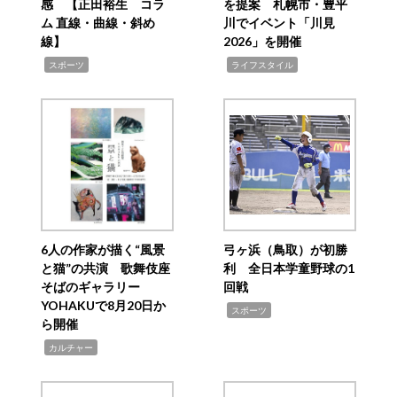
感 【正田裕生 コラ
を提案 札幌市・豊平
ム 直線・曲線・斜め
川でイベント「川見
線】
2026」を開催
,
,
スポーツ
ライフスタイル
6人の作家が描く“風景
弓ヶ浜（鳥取）が初勝
と猫”の共演 歌舞伎座
利 全日本学童野球の1
そばのギャラリー
回戦
YOHAKUで8月20日か
,
スポーツ
ら開催
,
カルチャー