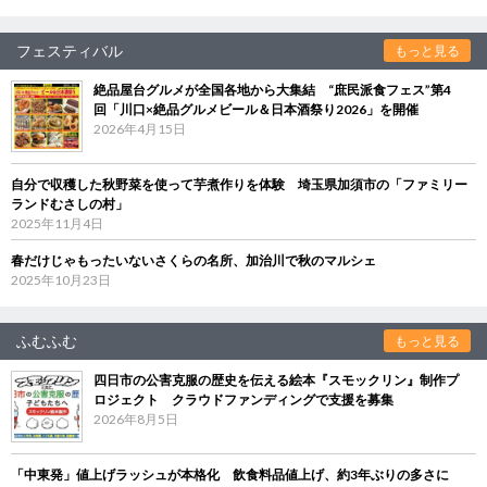
フェスティバル
もっと見る
絶品屋台グルメが全国各地から大集結 “庶民派食フェス”第4
回「川口×絶品グルメビール＆日本酒祭り2026」を開催
2026年4月15日
自分で収穫した秋野菜を使って芋煮作りを体験 埼玉県加須市の「ファミリー
ランドむさしの村」
2025年11月4日
春だけじゃもったいないさくらの名所、加治川で秋のマルシェ
2025年10月23日
ふむふむ
もっと見る
四日市の公害克服の歴史を伝える絵本『スモックリン』制作プ
ロジェクト クラウドファンディングで支援を募集
2026年8月5日
「中東発」値上げラッシュが本格化 飲食料品値上げ、約3年ぶりの多さに