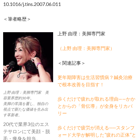
10.1016/j.tins.2007.06.011
＜筆者略歴＞
上野 由理：美脚専門家
（上野 由理：美脚専門家）
＜関連記事＞
更年期障害は生活習慣病？鍼灸治療
で根本改善を目指す！
上野 由理：美脚専門家 美
容業界歴約30年。
歩くだけで疲れが取れる理由——かか
美脚の常識を覆し、独自の
とからの「骨伝導」が全身をリカバ
視点で新たな価値を生み出
リー
す革新者。
20代で業界3位のエス
歩くだけで疲労が消える──スタンフ
テサロンにて美顔・脱
ォード大学が解明した”疲れの正体”と
毛・痩身を担当。