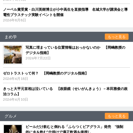
ノーベル賞受賞・白川英樹博士が小中高生を直接指導 名城大学が講演会と導
電性プラスチック実験イベントを開催
2026年8月8日
まめ学
もっと見る
写真に埋まっている位置情報はおっかないのか 【岡嶋教授の
デジタル指南】
2026年7月22日
ゼロトラストって何？ 【岡嶋教授のデジタル指南】
2026年6月18日
きっと大平元首相は泣いている 【政眼鏡（せいがんきょう）－本田雅俊の政
治コラム】
2026年6月10日
グルメ
もっと見る
ビールだけ飲むと倒れる「ふらつくビアグラス」発売 “強制
的に水を飲む”仕掛けで適正飲酒を後押し