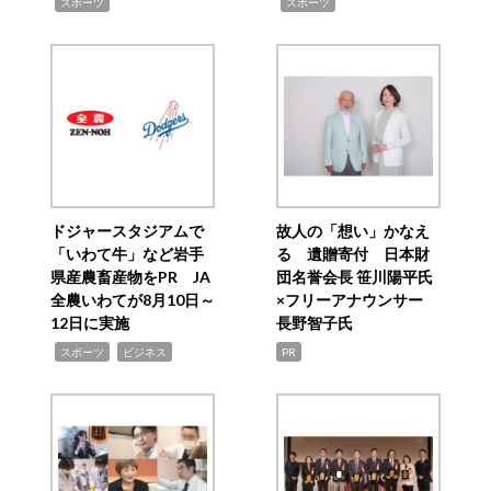
,
,
スポーツ
スポーツ
ドジャースタジアムで
故人の「想い」かなえ
「いわて牛」など岩手
る 遺贈寄付 日本財
県産農畜産物をPR JA
団名誉会長 笹川陽平氏
全農いわてが8月10日～
×フリーアナウンサー
12日に実施
長野智子氏
,
,
スポーツ
ビジネス
PR