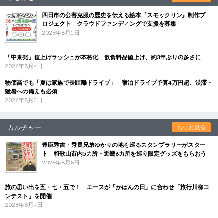
四日市の公害克服の歴史を伝える絵本『スモックリン』制作プ
ロジェクト クラウドファンディングで支援を募集
2026年8月5日
「中東発」値上げラッシュが本格化 飲食料品値上げ、約3年ぶりの多さに
2026年8月4日
物価高でも「夏は家族で長距離ドライブ」 宿泊ドライブ予算4万円超、渋滞・
猛暑への備えも必須
2026年8月3日
カルチャー
もっと見る
豊臣秀吉・秀長兄弟ゆかりの地を巡るスタンプラリーがスター
ト 和歌山市内5カ所・近畿6カ所を巡り限定グッズをもらおう
2026年8月8日
旅の思い出を五・七・五で！ エースが「かばんの日」に合わせ「旅行川柳コ
ンテスト」を開催
2026年8月7日