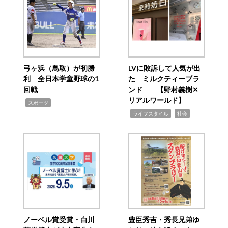
弓ヶ浜（鳥取）が初勝
LVに敗訴して人気が出
利 全日本学童野球の1
た ミルクティーブラ
回戦
ンド 【野村義樹✕
リアルワールド】
,
スポーツ
,
,
ライフスタイル
社会
ノーベル賞受賞・白川
豊臣秀吉・秀長兄弟ゆ