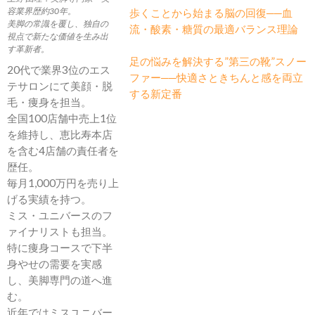
容業界歴約30年。
歩くことから始まる脳の回復──血
美脚の常識を覆し、独自の
流・酸素・糖質の最適バランス理論
視点で新たな価値を生み出
す革新者。
足の悩みを解決する”第三の靴”スノー
20代で業界3位のエス
ファー──快適さときちんと感を両立
テサロンにて美顔・脱
する新定番
毛・痩身を担当。
全国100店舗中売上1位
を維持し、恵比寿本店
を含む4店舗の責任者を
歴任。
毎月1,000万円を売り上
げる実績を持つ。
ミス・ユニバースのフ
ァイナリストも担当。
特に痩身コースで下半
身やせの需要を実感
し、美脚専門の道へ進
む。
近年ではミスユニバー