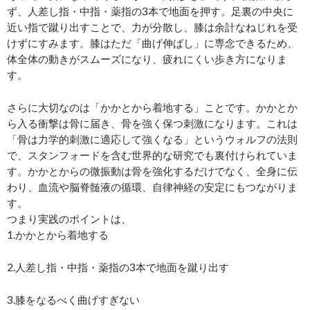
ず、人差し指・中指・薬指の3本で地面を押す。足裏の中央に
近い指で蹴り出すことで、力が分散し、膝は余計なねじれを受
けずにすみます。膝はただ「曲げ伸ばし」に専念できるため、
体全体の動きがスムーズになり、疲れにくい歩き方になりま
す。
さらに大切なのは「かかとから着地する」ことです。かかとか
ら入る衝撃は骨に届き、骨を強く保つ刺激になります。これは
「骨は力学的刺激に適応して強くなる」というウォルフの法則
で、スタンフォードを含む世界的な研究でも裏付けられていま
す。かかとからの微振動は骨を強化するだけでなく、全身に伝
わり、血流や脳脊髄液の循環、自律神経の安定にもつながりま
す。
つまり実践のポイントは、
1.かかとから着地する
2.人差し指・中指・薬指の3本で地面を蹴り出す
3.膝をなるべく曲げすぎない