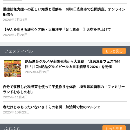
重症筋無力症への正しい知識と理解を 8月8日広島市で公開講座、オンライン
配信も
2026年7月31日
【がんを生きる緩和ケア医・大橋洋平「足し算命」】天空を見上げて
2026年7月28日
フェスティバル
もっと見る
絶品屋台グルメが全国各地から大集結 “庶民派食フェス”第4
回「川口×絶品グルメビール＆日本酒祭り2026」を開催
2026年4月15日
自分で収穫した秋野菜を使って芋煮作りを体験 埼玉県加須市の「ファミリー
ランドむさしの村」
2025年11月4日
春だけじゃもったいないさくらの名所、加治川で秋のマルシェ
2025年10月23日
ふむふむ
もっと見る