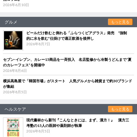
2026年6月10日
グルメ
もっと見る
ビールだけ飲むと倒れる「ふらつくビアグラス」発売 “強制
的に水を飲む”仕掛けで適正飲酒を後押し
2026年8月7日
セブン‐イレブン、カレー15商品を一斉投入 名店監修から冷製うどんまで“夏
のカレーフェス”を開催中
2026年8月6日
横浜高島屋で「韓国市場」がスタート 人気グルメから雑貨まで約30ブランド
が集結
2026年8月5日
ヘルスケア
もっと見る
現代書林から新刊『こんなときには、まず、漢方！』 漢方三
考塾の15人の医師や薬剤師が執筆
2026年8月5日