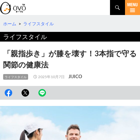
検
索
コ
ン
テ
ホーム
>
ライフスタイル
ン
ライフスタイル
ツ
へ
移
「親指歩き」が膝を壊す！3本指で守る
動
関節の健康法
JIJICO
2025年10月7日
ライフスタイル