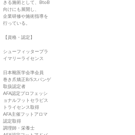
きる施術として、BtoB
向けにも展開し、
企業研修や施術指導を
行っている。
【資格・認定】
シューフィッタープラ
イマリーライセンス
日本靴医学会準会員
巻き爪矯正B/Sスパンゲ
取扱認定者
AFA認定プロフェッシ
ョナルフットセラピス
トライセンス取得
AFA主催フットアロマ
認定取得
調理師・栄養士
AFA認定フットアドバ