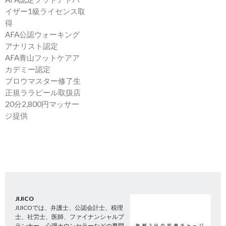
イザー1級ライセンス取
得
AFA公認ウォーキング
アナリスト認定
AFA青山フットケアア
カデミー認定
ブロウマスター修了生
正規ララピール取扱店
20分2,800円マッサー
ジ提供
JIJICO
JIJICOでは、弁護士、公認会計士、税理
士、社労士、医師、ファイナンシャルプ
ランナー、心理カウンセラーなどの専門