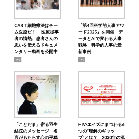
CAR T細胞療法はチー
「第4回科学的人事アワ
ム医療だ！ 医療従事
ード2025」を開催 デ
者の情熱、患者さんの
ータとAIで変わる人事
思いを伝えるドキュメ
戦略 科学的人事の最
ンタリー動画を公開中
新事例
PR
PR
「ことだま」宿る羽生
HIV/エイズにまつわる6
結弦のメッセージ 名
つの“理解のギャッ
言がもたらす心の平穏
プ”とは？ 2030年の流