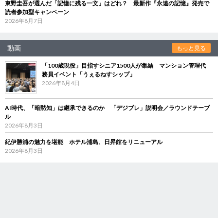
東野圭吾が選んだ「記憶に残る一文」はどれ？ 最新作『永遠の記憶』発売で
読者参加型キャンペーン
2026年8月7日
動画
もっと見る
「100歳現役」目指すシニア1500人が集結 マンション管理代
務員イベント「うぇるねすシップ」
2026年8月4日
AI時代、「暗黙知」は継承できるのか 「デジブレ」説明会／ラウンドテーブ
ル
2026年8月3日
紀伊勝浦の魅力を堪能 ホテル浦島、日昇館をリニューアル
2026年8月3日