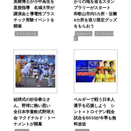
英樹博士が小中高生を
かりの地を巡るスタン
直接指導 名城大学が
プラリーがスタート
講演会と導電性プラス
和歌山市内5カ所・近畿
チック実験イベントを
6カ所を巡り限定グッズ
開催
をもらおう
,
,
,
ライフスタイル
カルチャー
ライフスタイ
ル
始球式の杉谷拳士さ
ベルギーで戦う日本人
ん、野球に熱い思い
選手を応援しよう シ
全日本学童軟式野球大
ント＝トロイデン戦全
会 マクドナルド・トー
試合をBS10が今季も無
ナメントが開幕
料放送