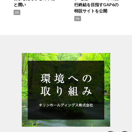
と潤い
行終結を目指すGAP6の
特設サイトを公開
PR
PR