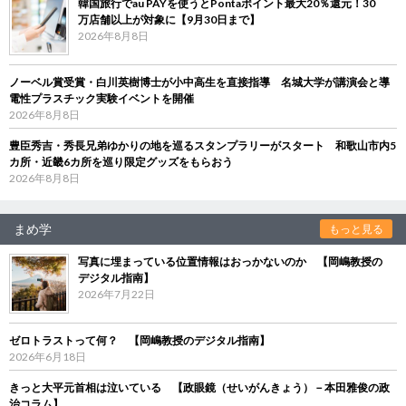
韓国旅行でau PAYを使うとPontaポイント最大20％還元！30
万店舗以上が対象に【9月30日まで】
2026年8月8日
ノーベル賞受賞・白川英樹博士が小中高生を直接指導 名城大学が講演会と導
電性プラスチック実験イベントを開催
2026年8月8日
豊臣秀吉・秀長兄弟ゆかりの地を巡るスタンプラリーがスタート 和歌山市内5
カ所・近畿6カ所を巡り限定グッズをもらおう
2026年8月8日
まめ学
もっと見る
写真に埋まっている位置情報はおっかないのか 【岡嶋教授の
デジタル指南】
2026年7月22日
ゼロトラストって何？ 【岡嶋教授のデジタル指南】
2026年6月18日
きっと大平元首相は泣いている 【政眼鏡（せいがんきょう）－本田雅俊の政
治コラム】