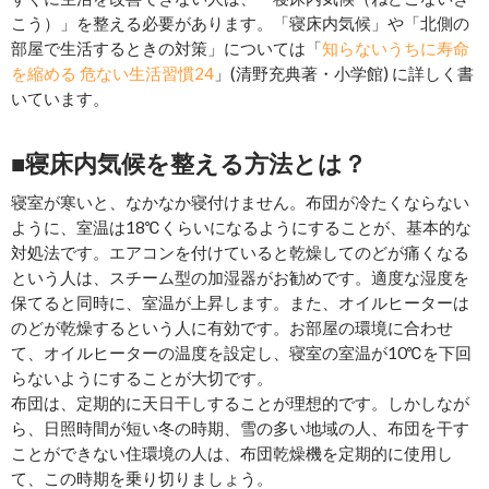
こう）」を整える必要があります。「寝床内気候」や「北側の
部屋で生活するときの対策」については「
知らないうちに寿命
を縮める 危ない生活習慣24
」(清野充典著・小学館) に詳しく書
いています。
■寝床内気候を整える方法とは？
寝室が寒いと、なかなか寝付けません。布団が冷たくならない
ように、室温は18℃くらいになるようにすることが、基本的な
対処法です。エアコンを付けていると乾燥してのどが痛くなる
という人は、スチーム型の加湿器がお勧めです。適度な湿度を
保てると同時に、室温が上昇します。また、オイルヒーターは
のどが乾燥するという人に有効です。お部屋の環境に合わせ
て、オイルヒーターの温度を設定し、寝室の室温が10℃を下回
らないようにすることが大切です。
布団は、定期的に天日干しすることが理想的です。しかしなが
ら、日照時間が短い冬の時期、雪の多い地域の人、布団を干す
ことができない住環境の人は、布団乾燥機を定期的に使用し
て、この時期を乗り切りましょう。