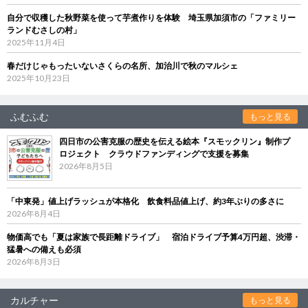
自分で収穫した秋野菜を使って芋煮作りを体験 埼玉県加須市の「ファミリー
ランドむさしの村」
2025年11月4日
春だけじゃもったいないさくらの名所、加治川で秋のマルシェ
2025年10月23日
ふむふむ
もっと見る
四日市の公害克服の歴史を伝える絵本『スモックリン』制作プ
ロジェクト クラウドファンディングで支援を募集
2026年8月5日
「中東発」値上げラッシュが本格化 飲食料品値上げ、約3年ぶりの多さに
2026年8月4日
物価高でも「夏は家族で長距離ドライブ」 宿泊ドライブ予算4万円超、渋滞・
猛暑への備えも必須
2026年8月3日
カルチャー
もっと見る