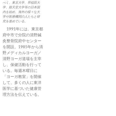
べく、東京大学、早稲田大
学、順天堂大学等の日本国
内を始め、海外の様々な大
学や医療機関の人たちと研
究を進めている。
1991年には、東京都
府中市で分院の清野鍼
灸整骨院府中センター
を開設。1985年から清
野メディカルヨーガ／
清野ヨーガ道場を主宰
し、保健活動を行って
いる。毎週木曜日に
「ヨーガ教室」を開催
して、多くの人に東洋
医学に基づいた健康管
理方法を伝えている。