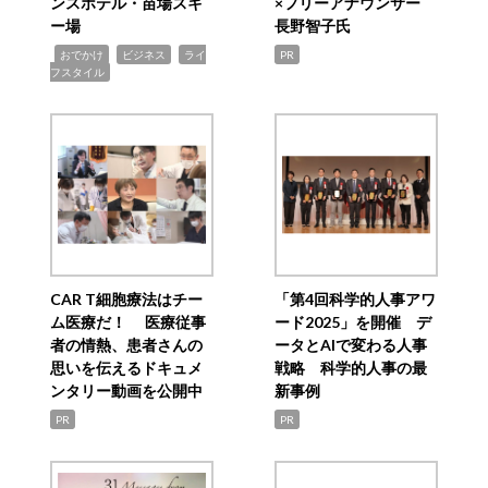
ンスホテル・苗場スキ
×フリーアナウンサー
ー場
長野智子氏
,
,
,
おでかけ
ビジネス
ライ
PR
フスタイル
CAR T細胞療法はチー
「第4回科学的人事アワ
ム医療だ！ 医療従事
ード2025」を開催 デ
者の情熱、患者さんの
ータとAIで変わる人事
思いを伝えるドキュメ
戦略 科学的人事の最
ンタリー動画を公開中
新事例
PR
PR