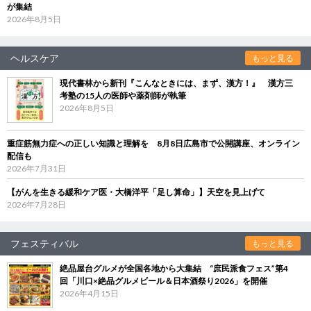
が集結
2026年8月5日
ヘルスケア
もっと見る
現代書林から新刊『こんなときには、まず、漢方！』 漢方三
考塾の15人の医師や薬剤師が執筆
2026年8月5日
重症筋無力症への正しい知識と理解を 8月8日広島市で公開講座、オンライン
配信も
2026年7月31日
【がんを生きる緩和ケア医・大橋洋平「足し算命」】天空を見上げて
2026年7月28日
フェスティバル
もっと見る
絶品屋台グルメが全国各地から大集結 “庶民派食フェス”第4
回「川口×絶品グルメビール＆日本酒祭り2026」を開催
2026年4月15日