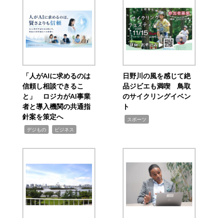
「人がAIに求めるのは
日野川の風を感じて絶
信頼し相談できるこ
品ジビエも満喫 鳥取
と」 ロジカがAI事業
のサイクリングイベン
者と導入機関の共通指
ト
針案を策定へ
,
スポーツ
,
,
デジもの
ビジネス