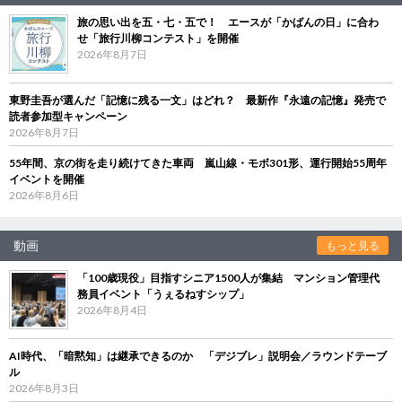
旅の思い出を五・七・五で！ エースが「かばんの日」に合わ
せ「旅行川柳コンテスト」を開催
2026年8月7日
東野圭吾が選んだ「記憶に残る一文」はどれ？ 最新作『永遠の記憶』発売で
読者参加型キャンペーン
2026年8月7日
55年間、京の街を走り続けてきた車両 嵐山線・モボ301形、運行開始55周年
イベントを開催
2026年8月6日
動画
もっと見る
「100歳現役」目指すシニア1500人が集結 マンション管理代
務員イベント「うぇるねすシップ」
2026年8月4日
AI時代、「暗黙知」は継承できるのか 「デジブレ」説明会／ラウンドテーブ
ル
2026年8月3日