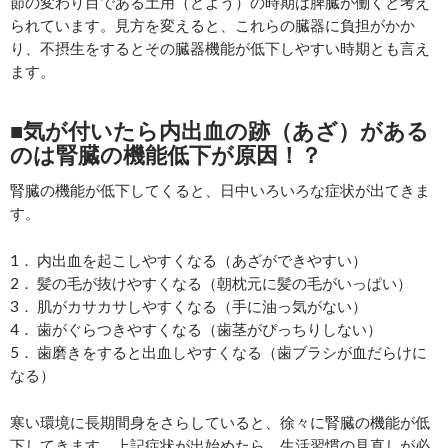
節の変わり目である土用（どよう）の時期は脾臓が働くと考え
られています。見方を変えると、これらの臓器に負担がかか
り、不摂生をするとその臓器機能が低下しやすい時期とも言え
ます。
■気が付いたら内出血の跡（あざ）がある
のは腎臓の機能低下が原因！？
腎臓の機能が低下してくると、日中いろいろな症状が出てきま
す。
1． 内出血を起こしやすくなる（あざができやすい）
2． 髪の毛が抜けやすくなる（朝枕元に髪の毛がいっぱい）
3． 肌がカサカサしやすくなる（手に油っ気がない）
4． 歯がぐらつきやすくなる（歯茎がぴっちりしない）
5． 歯磨きをすると出血しやすくなる（歯ブラシが血だらけに
なる）
寒い環境に長期間身をさらしていると、徐々に腎臓の機能が低
下してきます。上記症状が出始めたら、生活習慣の見直しが必