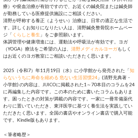
療）や瘀血治療が有効ですので、お近くの鍼灸院または鍼灸師
が勤務している医療提供施設にご相談ください。
清野が呼称する養正（ようせい）治療は、日常の適正な生活で
す。詳しくお知りになりたい人は、清野鍼灸整骨院ホームペー
ジ「
くらしと養生
」をご参照願います。
体調管理や健康増進には、運動法や呼吸法が有効です。ヨガ
（YOGA）療法をご希望の人は、
清野メディカルヨーガ
もしく
はお近くのヨガ教室にご相談いただきたく思います。
2025（令和7）年11月19日（水）に小学館から発売された「
知
らないうちに寿命を縮める 危ない生活習慣24
」(清野充典著・
小学館) の内容は、JIJICOに掲載された1～70本目のコラムを24
に再編集した内容です。この本のために書いたコラムもありま
す。困ったときの対策が満載の内容です。一家に一冊常備薬代
わりに置いていただき、東洋医学に基づく養生法を実践してい
ただきたく思います。全国の書店やオンライン書店で購入可能
です。Kindle版もあります。
＜筆者略歴＞