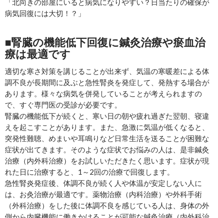
「北向きの部屋にいると病気になりやすい？日当たりの確保が
病気回復には大切！？」
■腎臓の機能低下回復に鍼灸治療や瘀血治
療は最適です
適切な寒さ対策を講じることが出来ず、気温の寒暖差による体
調不良が長期間に及ぶと急性腎炎を発症して、発熱する場合が
あります。様々な病気を併発していることが考えられますの
で、すぐ専門医の受診が必要です。
腎臓の機能低下が続くと、寒い日の朝や疲れ過ぎた翌朝、寝違
えを起こすことがあります。また、急激に気温が低くなると、
突発性難聴、めまいや耳鳴りなど日常生活を送ることが困難な
症状が出てきます。そのような症状でお悩みの人は、是非鍼灸
治療（内外科治療）をお試しいただきたく思います。症状が現
れた日に治療すると、1～2回の治療で回復します。
急性腎炎発症後、体調不良が続く人や体温が安定しない人に
は、お灸治療が最適です。薬物治療（内科治療）や外科手術
（外科治療）をした後に体調不良を感じている人は、身体の外
側から内臓機能に働きかけることが可能な鍼灸治療（内外科治