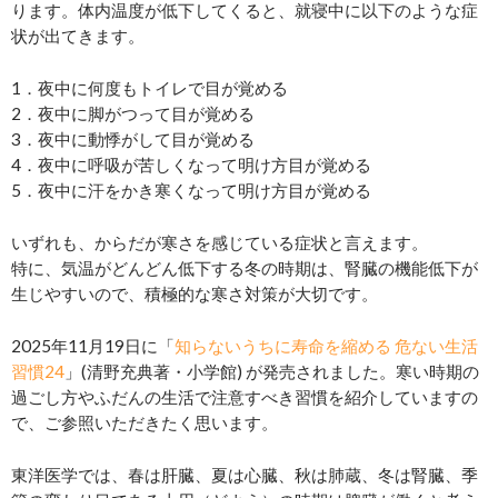
ります。体内温度が低下してくると、就寝中に以下のような症
状が出てきます。
1．夜中に何度もトイレで目が覚める
2．夜中に脚がつって目が覚める
3．夜中に動悸がして目が覚める
4．夜中に呼吸が苦しくなって明け方目が覚める
5．夜中に汗をかき寒くなって明け方目が覚める
いずれも、からだが寒さを感じている症状と言えます。
特に、気温がどんどん低下する冬の時期は、腎臓の機能低下が
生じやすいので、積極的な寒さ対策が大切です。
2025年11月19日に「
知らないうちに寿命を縮める 危ない生活
習慣24
」(清野充典著・小学館) が発売されました。寒い時期の
過ごし方やふだんの生活で注意すべき習慣を紹介していますの
で、ご参照いただきたく思います。
東洋医学では、春は肝臓、夏は心臓、秋は肺蔵、冬は腎臓、季