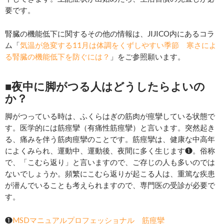
要です。
腎臓の機能低下に関するその他の情報は、JIJICO内にあるコラ
ム「
気温が急変する11月は体調をくずしやすい季節 寒さによ
る腎臓の機能低下を防ぐには？
」をご参照願います。
■夜中に脚がつる人はどうしたらよいの
か？
脚がつっている時は、ふくらはぎの筋肉が痙攣している状態で
す。医学的には筋痙攣（有痛性筋痙攣）と言います。突然起き
る、痛みを伴う筋肉痙攣のことです。筋痙攣は、健康な中高年
によくみられ、運動中、運動後、夜間に多く生じます❶。俗称
で、「こむら返り」と言いますので、ご存じの人も多いのでは
ないでしょうか。頻繁にこむら返りが起こる人は、重篤な疾患
が潜んでいることも考えられますので、専門医の受診が必要で
す。
❶
MSDマニュアルプロフェッショナル 筋痙攣