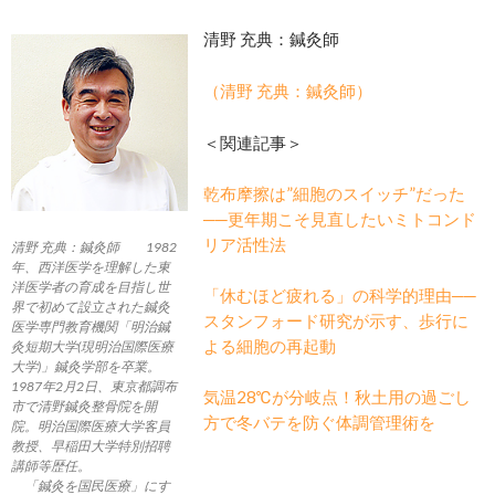
清野 充典：鍼灸師
（清野 充典：鍼灸師）
＜関連記事＞
乾布摩擦は”細胞のスイッチ”だった
──更年期こそ見直したいミトコンド
リア活性法
清野 充典：鍼灸師 1982
年、西洋医学を理解した東
洋医学者の育成を目指し世
「休むほど疲れる」の科学的理由──
界で初めて設立された鍼灸
スタンフォード研究が示す、歩行に
医学専門教育機関「明治鍼
よる細胞の再起動
灸短期大学(現明治国際医療
大学)」鍼灸学部を卒業。
1987年2月2日、東京都調布
気温28℃が分岐点！秋土用の過ごし
市で清野鍼灸整骨院を開
方で冬バテを防ぐ体調管理術を
院。明治国際医療大学客員
教授、早稲田大学特別招聘
講師等歴任。
「鍼灸を国民医療」にす