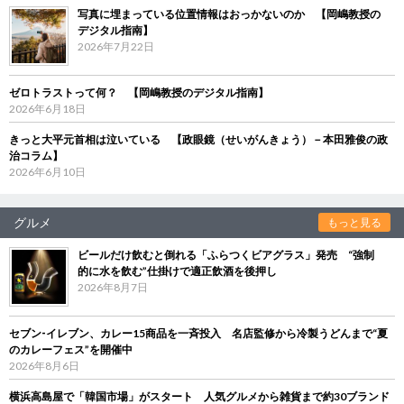
写真に埋まっている位置情報はおっかないのか 【岡嶋教授の
デジタル指南】
2026年7月22日
ゼロトラストって何？ 【岡嶋教授のデジタル指南】
2026年6月18日
きっと大平元首相は泣いている 【政眼鏡（せいがんきょう）－本田雅俊の政
治コラム】
2026年6月10日
グルメ
もっと見る
ビールだけ飲むと倒れる「ふらつくビアグラス」発売 “強制
的に水を飲む”仕掛けで適正飲酒を後押し
2026年8月7日
セブン‐イレブン、カレー15商品を一斉投入 名店監修から冷製うどんまで“夏
のカレーフェス”を開催中
2026年8月6日
横浜高島屋で「韓国市場」がスタート 人気グルメから雑貨まで約30ブランド