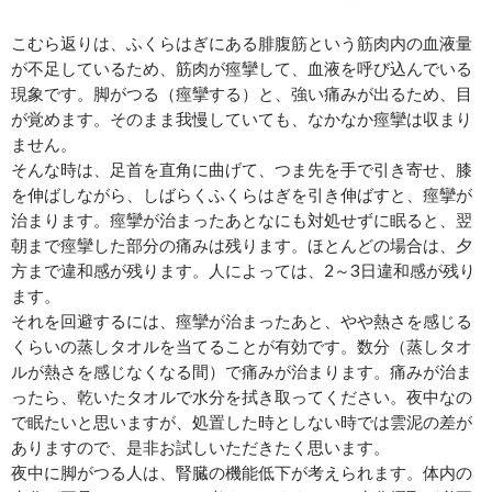
こむら返りは、ふくらはぎにある腓腹筋という筋肉内の血液量
が不足しているため、筋肉が痙攣して、血液を呼び込んでいる
現象です。脚がつる（痙攣する）と、強い痛みが出るため、目
が覚めます。そのまま我慢していても、なかなか痙攣は収まり
ません。
そんな時は、足首を直角に曲げて、つま先を手で引き寄せ、膝
を伸ばしながら、しばらくふくらはぎを引き伸ばすと、痙攣が
治まります。痙攣が治まったあとなにも対処せずに眠ると、翌
朝まで痙攣した部分の痛みは残ります。ほとんどの場合は、夕
方まで違和感が残ります。人によっては、2～3日違和感が残り
ます。
それを回避するには、痙攣が治まったあと、やや熱さを感じる
くらいの蒸しタオルを当てることが有効です。数分（蒸しタオ
ルが熱さを感じなくなる間）で痛みが治まります。痛みが治ま
ったら、乾いたタオルで水分を拭き取ってください。夜中なの
で眠たいと思いますが、処置した時としない時では雲泥の差が
ありますので、是非お試しいただきたく思います。
夜中に脚がつる人は、腎臓の機能低下が考えられます。体内の