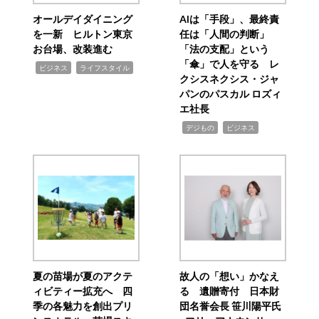
オールデイダイニング
AIは「手段」、最終責
を一新 ヒルトン東京
任は「人間の判断」
お台場、改装進む
「法の支配」という
「傘」で人を守る レ
,
,
ビジネス
ライフスタイル
クシスネクシス・ジャ
パンのパスカル ロズィ
エ社長
,
,
デジもの
ビジネス
夏の苗場が夏のアクテ
故人の「想い」かなえ
ィビティー拡充へ 四
る 遺贈寄付 日本財
季の各魅力を創出プリ
団名誉会長 笹川陽平氏