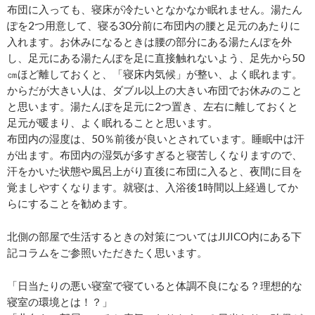
布団に入っても、寝床が冷たいとなかなか眠れません。湯たん
ぽを2つ用意して、寝る30分前に布団内の腰と足元のあたりに
入れます。お休みになるときは腰の部分にある湯たんぽを外
し、足元にある湯たんぽを足に直接触れないよう、足先から50
㎝ほど離しておくと、「寝床内気候」が整い、よく眠れます。
からだが大きい人は、ダブル以上の大きい布団でお休みのこと
と思います。湯たんぽを足元に2つ置き、左右に離しておくと
足元が暖まり、よく眠れることと思います。
布団内の湿度は、50％前後が良いとされています。睡眠中は汗
が出ます。布団内の湿気が多すぎると寝苦しくなりますので、
汗をかいた状態や風呂上がり直後に布団に入ると、夜間に目を
覚ましやすくなります。就寝は、入浴後1時間以上経過してか
らにすることを勧めます。
北側の部屋で生活するときの対策についてはJIJICO内にある下
記コラムをご参照いただきたく思います。
「日当たりの悪い寝室で寝ていると体調不良になる？理想的な
寝室の環境とは！？」