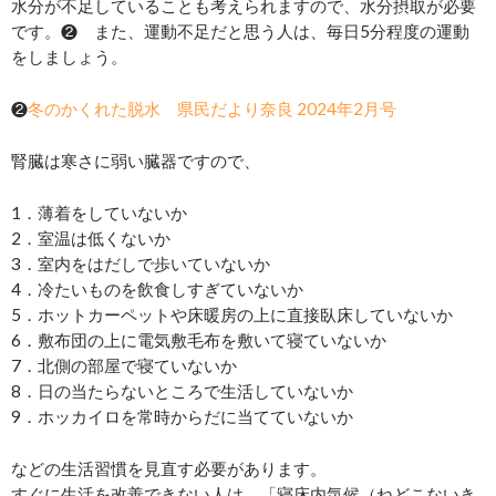
水分が不足していることも考えられますので、水分摂取が必要
です。❷ また、運動不足だと思う人は、毎日5分程度の運動
をしましょう。
❷
冬のかくれた脱水 県民だより奈良 2024年2月号
腎臓は寒さに弱い臓器ですので、
1．薄着をしていないか
2．室温は低くないか
3．室内をはだしで歩いていないか
4．冷たいものを飲食しすぎていないか
5．ホットカーペットや床暖房の上に直接臥床していないか
6．敷布団の上に電気敷毛布を敷いて寝ていないか
7．北側の部屋で寝ていないか
8．日の当たらないところで生活していないか
9．ホッカイロを常時からだに当てていないか
などの生活習慣を見直す必要があります。
すぐに生活を改善できない人は、「寝床内気候（ねどこないき