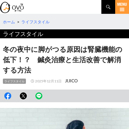
検
索
コ
ン
テ
ホーム
>
ライフスタイル
ン
ライフスタイル
ツ
へ
移
冬の夜中に脚がつる原因は腎臓機能の
動
低下！？ 鍼灸治療と生活改善で解消
する方法
JIJICO
2025年12月11日
ライフスタイル