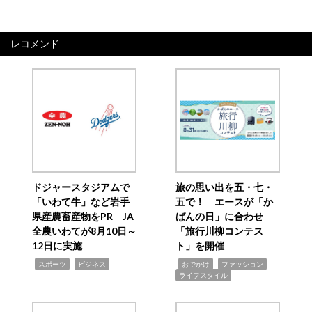
レコメンド
ドジャースタジアムで
旅の思い出を五・七・
「いわて牛」など岩手
五で！ エースが「か
県産農畜産物をPR JA
ばんの日」に合わせ
全農いわてが8月10日～
「旅行川柳コンテス
12日に実施
ト」を開催
,
,
,
,
,
スポーツ
ビジネス
おでかけ
ファッション
ライフスタイル