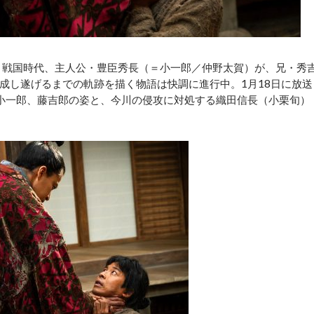
。戦国時代、主人公・豊臣秀長（＝小一郎／仲野太賀）が、兄・秀
成し遂げるまでの軌跡を描く物語は快調に進行中。1月18日に放送
小一郎、藤吉郎の姿と、今川の侵攻に対処する織田信長（小栗旬）