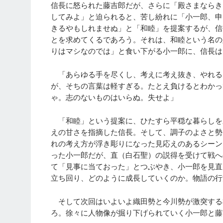
信長に怒られた藤吉郎だが、さらに「殿さまなら
してみよ」と迫られると、苦し紛れに「小一郎、申
きるやもしれませぬ」と「和睦」を提案するが、信
とを求めてくるであろう。それは、和睦という名の
りはマシなのでは」と食い下がる小一郎に、信長は
「あらゆる手を尽くし、考えに考え抜き、やれる
が、そちの言葉は軽すぎる。たとえ負けるとわかっ
ゃ。志のないものはいらぬ。失せよ」
「和睦」という提案に、ひたすら平穏な暮らしを
えの甘さを指摘した信長。そして、調子のよさと勢
れの考え方が浮き彫りになった見応えのあるシーン
った小一郎だが、直（白石聖）の説得を受けて戦へ
て「見事に当ておった」とつぶやき、小一郎を見直
立ち回り、どのように成長していくのか。物語の行
そして次回はいよいよ織田勢と今川勢が激突する
ろ。徐々に人物像が掘り下げられていく小一郎と藤