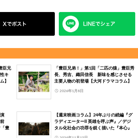
豊臣兄
「豊臣兄弟！」第1回「二匹の猿」豊臣秀
性キ
長、秀吉、織田信長 新味を感じさせる
ム】
主要人物の初登場【大河ドラマコラム】
2026年1月8日
演
【週末映画コラム】24年ぶりの続編『グ
前
ラディエーターⅡ 英雄を呼ぶ声』／デジ
マ「豊
タル化社会の功罪を鋭く描いた『本心』
2024年11月15日