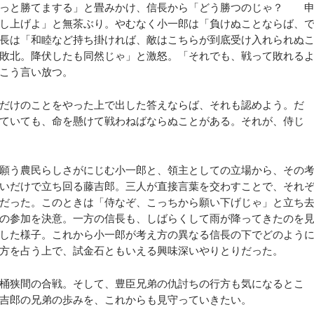
きっと勝てまする」と畳みかけ、信長から「どう勝つのじゃ？ 
し上げよ」と無茶ぶり。やむなく小一郎は「負けぬことならば、
長は「和睦など持ち掛ければ、敵はこちらが到底受け入れられぬ
敗北。降伏したも同然じゃ」と激怒。「それでも、戦って敗れる
こう言い放つ。
だけのことをやった上で出した答えならば、それも認めよう。だ
ていても、命を懸けて戦わねばならぬことがある。それが、侍じ
願う農民らしさがにじむ小一郎と、領主としての立場から、その
いだけで立ち回る藤吉郎。三人が直接言葉を交わすことで、それ
だった。このときは「侍なぞ、こっちから願い下げじゃ」と立ち
の参加を決意。一方の信長も、しばらくして雨が降ってきたのを
した様子。これから小一郎が考え方の異なる信長の下でどのよう
方を占う上で、試金石ともいえる興味深いやりとりだった。
桶狭間の合戦。そして、豊臣兄弟の仇討ちの行方も気になるとこ
吉郎の兄弟の歩みを、これからも見守っていきたい。