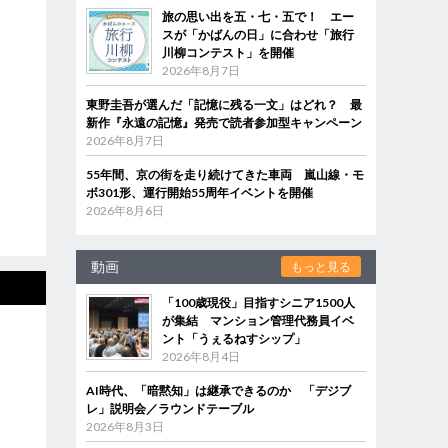
旅の思い出を五・七・五で！ エー
スが「かばんの日」に合わせ「旅行
川柳コンテスト」を開催
2026年8月7日
東野圭吾が選んだ「記憶に残る一文」はどれ？ 最
新作『永遠の記憶』発売で読者参加型キャンペーン
2026年8月7日
55年間、京の街を走り続けてきた車両 嵐山線・モ
ボ301形、運行開始55周年イベントを開催
2026年8月6日
動画
もっと見る
「100歳現役」目指すシニア1500人
が集結 マンション管理代務員イベ
ント「うぇるねすシップ」
2026年8月4日
AI時代、「暗黙知」は継承できるのか 「デジブ
レ」説明会／ラウンドテーブル
2026年8月3日