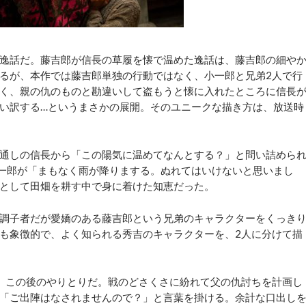
逸話だ。藤吉郎が信長の草履を懐で温めた逸話は、藤吉郎の細や
るが、本作では藤吉郎単独の行動ではなく、小一郎と兄弟2人で行
く、親の仇のものと勘違いして盗もうと懐に入れたところに信長
い訳する…というまさかの展開。そのユニークな描き方は、放送時
通しの信長から「この陽気に温めてなんとする？」と問い詰めら
一郎が「まもなく雨が降りまする。ぬれてはいけないと思いまし
として田畑を耕す中で身に着けた知恵だった。
調子者だが愛嬌のある藤吉郎という兄弟のキャラクターをくっき
も象徴的で、よく知られる秀吉のキャラクターを、2人に分けて描
、この後のやりとりだ。戦のどさくさに紛れて父の仇討ちを計画し
「ご出陣はなされませんので？」と言葉を掛ける。余計な口出し