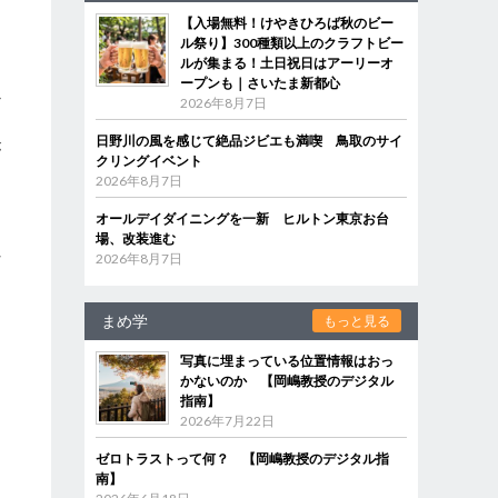
【入場無料！けやきひろば秋のビー
ル祭り】300種類以上のクラフトビー
ルが集まる！土日祝日はアーリーオ
ープンも｜さいたま新都心
か
2026年8月7日
日野川の風を感じて絶品ジビエも満喫 鳥取のサイ
が
クリングイベント
2026年8月7日
オールデイダイニングを一新 ヒルトン東京お台
場、改装進む
れ
2026年8月7日
まめ学
もっと見る
り
写真に埋まっている位置情報はおっ
かないのか 【岡嶋教授のデジタル
指南】
2026年7月22日
ゼロトラストって何？ 【岡嶋教授のデジタル指
南】
を