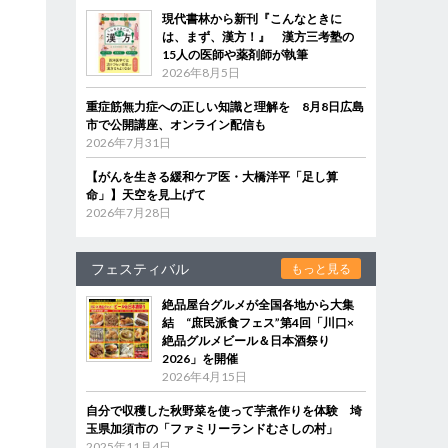
現代書林から新刊『こんなときに
は、まず、漢方！』 漢方三考塾の
15人の医師や薬剤師が執筆
2026年8月5日
重症筋無力症への正しい知識と理解を 8月8日広島
市で公開講座、オンライン配信も
2026年7月31日
【がんを生きる緩和ケア医・大橋洋平「足し算
命」】天空を見上げて
2026年7月28日
フェスティバル
もっと見る
絶品屋台グルメが全国各地から大集
結 “庶民派食フェス”第4回「川口×
絶品グルメビール＆日本酒祭り
2026」を開催
2026年4月15日
自分で収穫した秋野菜を使って芋煮作りを体験 埼
玉県加須市の「ファミリーランドむさしの村」
2025年11月4日