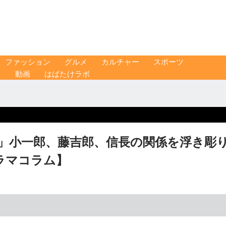
ファッション
グルメ
カルチャー
スポーツ
ス
動画
はばたけラボ
夜」小一郎、藤吉郎、信長の関係を浮き彫
ラマコラム】