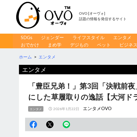
OVO [オーヴォ]
話題の情報を発信するサイト
コンテンツへ移動
検
SDGs
ジェンダー
ライフスタイル
エンタメ
索
おでかけ
まめ学
デジもの
ペット
ビジネ
ホーム
>
エンタメ
エンタメ
「豊臣兄弟！」第3回「決戦前
にした草履取りの逸話【大河ド
エンタメOVO
2026年1月22日
エンタメ