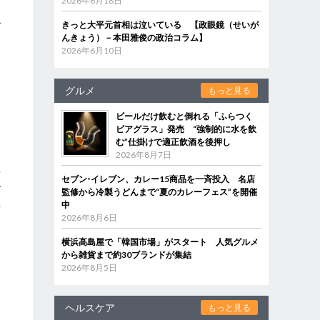
2026年6月18日
申
で
きっと大平元首相は泣いている 【政眼鏡（せいが
んきょう）－本田雅俊の政治コラム】
こ
2026年6月10日
よ
グルメ
もっと見る
ビールだけ飲むと倒れる「ふらつく
ビアグラス」発売 “強制的に水を飲
む”仕掛けで適正飲酒を後押し
2026年8月7日
考
セブン‐イレブン、カレー15商品を一斉投入 名店
ぞ
監修から冷製うどんまで“夏のカレーフェス”を開催
中
去
2026年8月6日
見
に
横浜高島屋で「韓国市場」がスタート 人気グルメ
から雑貨まで約30ブランドが集結
2026年8月5日
ヘルスケア
もっと見る