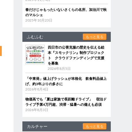
春だけじゃもったいないさくらの名所、加治川で秋
のマルシェ
2025年10月23日
ふむふむ
もっと見る
四日市の公害克服の歴史を伝える絵
本『スモックリン』制作プロジェク
ト クラウドファンディングで支援
を募集
2026年8月5日
「中東発」値上げラッシュが本格化 飲食料品値上
げ、約3年ぶりの多さに
2026年8月4日
物価高でも「夏は家族で長距離ドライブ」 宿泊ド
ライブ予算4万円超、渋滞・猛暑への備えも必須
2026年8月3日
カルチャー
もっと見る