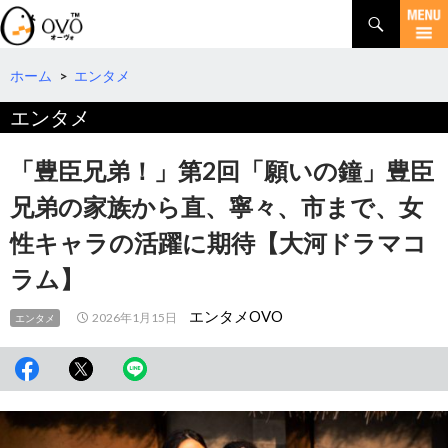
検
索
コ
ン
テ
ホーム
>
エンタメ
ン
エンタメ
ツ
へ
移
「豊臣兄弟！」第2回「願いの鐘」豊臣
動
兄弟の家族から直、寧々、市まで、女
性キャラの活躍に期待【大河ドラマコ
ラム】
エンタメOVO
2026年1月15日
エンタメ