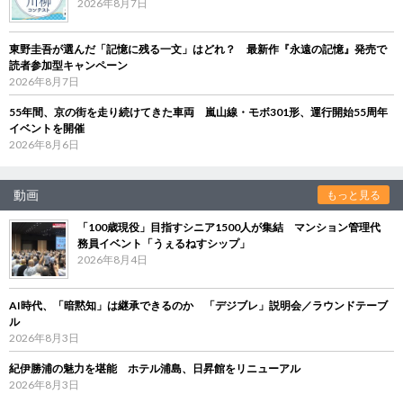
2026年8月7日
東野圭吾が選んだ「記憶に残る一文」はどれ？ 最新作『永遠の記憶』発売で
読者参加型キャンペーン
2026年8月7日
55年間、京の街を走り続けてきた車両 嵐山線・モボ301形、運行開始55周年
イベントを開催
2026年8月6日
動画
もっと見る
「100歳現役」目指すシニア1500人が集結 マンション管理代
務員イベント「うぇるねすシップ」
2026年8月4日
AI時代、「暗黙知」は継承できるのか 「デジブレ」説明会／ラウンドテーブ
ル
2026年8月3日
紀伊勝浦の魅力を堪能 ホテル浦島、日昇館をリニューアル
2026年8月3日