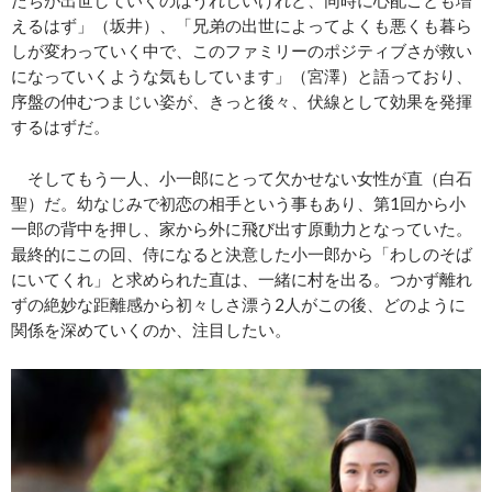
えるはず」（坂井）、「兄弟の出世によってよくも悪くも暮ら
しが変わっていく中で、このファミリーのポジティブさが救い
になっていくような気もしています」（宮澤）と語っており、
序盤の仲むつまじい姿が、きっと後々、伏線として効果を発揮
するはずだ。
そしてもう一人、小一郎にとって欠かせない女性が直（白石
聖）だ。幼なじみで初恋の相手という事もあり、第1回から小
一郎の背中を押し、家から外に飛び出す原動力となっていた。
最終的にこの回、侍になると決意した小一郎から「わしのそば
にいてくれ」と求められた直は、一緒に村を出る。つかず離れ
ずの絶妙な距離感から初々しさ漂う2人がこの後、どのように
関係を深めていくのか、注目したい。