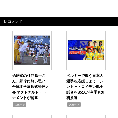
レコメンド
始球式の杉谷拳士さ
ベルギーで戦う日本人
ん、野球に熱い思い
選手を応援しよう シ
全日本学童軟式野球大
ント＝トロイデン戦全
会 マクドナルド・トー
試合をBS10が今季も無
ナメントが開幕
料放送
,
,
スポーツ
スポーツ