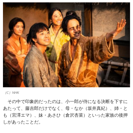
（C）NHK
その中で印象的だったのは、小一郎が侍になる決断を下すに
あたって、藤吉郎だけでなく、母・なか（坂井真紀）、姉・と
も（宮澤エマ）、妹・あさひ（倉沢杏菜）といった家族の後押
しがあったことだ。