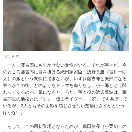
（C）NHK
一方、藤吉郎にも欠かせない女性がいる。それが寧々だ。今
のところ藤吉郎に目を掛ける織田家家臣・浅野長勝（宮川一朗
太）の娘という関係に過ぎないが、いずれ藤吉郎と夫婦になる
寧々がこの後、どのようなドラマを織りなし、小一郎とどう関
わってくるのか、気になるところだ。寧々役の浜辺美波は、藤
吉郎役の池松とは『シン・仮面ライダー』（23）でも共演して
いるが、2人ともその面影を感じさせない芝居はさすがという
ほかない。
そして、この回初登場となったのが、織田信長（小栗旬）の