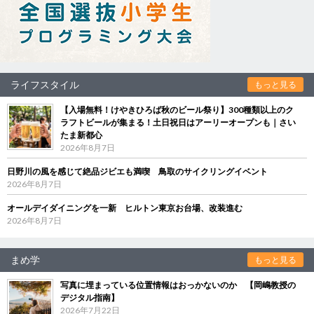
ライフスタイル
もっと見る
【入場無料！けやきひろば秋のビール祭り】300種類以上のク
ラフトビールが集まる！土日祝日はアーリーオープンも｜さい
たま新都心
2026年8月7日
日野川の風を感じて絶品ジビエも満喫 鳥取のサイクリングイベント
2026年8月7日
オールデイダイニングを一新 ヒルトン東京お台場、改装進む
2026年8月7日
まめ学
もっと見る
写真に埋まっている位置情報はおっかないのか 【岡嶋教授の
デジタル指南】
2026年7月22日