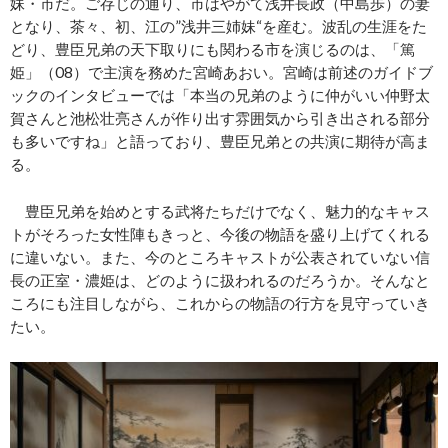
妹・市だ。ご存じの通り、市はやがて浅井長政（中島歩）の妻
となり、茶々、初、江の”浅井三姉妹“を産む。波乱の生涯をた
どり、豊臣兄弟の天下取りにも関わる市を演じるのは、「篤
姫」（08）で主演を務めた宮崎あおい。宮崎は前述のガイドブ
ックのインタビューでは「本当の兄弟のように仲がいい仲野太
賀さんと池松壮亮さんが作り出す雰囲気から引き出される部分
も多いですね」と語っており、豊臣兄弟との共演に期待が高ま
る。
豊臣兄弟を始めとする武将たちだけでなく、魅力的なキャス
トがそろった女性陣もきっと、今後の物語を盛り上げてくれる
に違いない。また、今のところキャストが公表されていない信
長の正室・濃姫は、どのように扱われるのだろうか。そんなと
ころにも注目しながら、これからの物語の行方を見守っていき
たい。