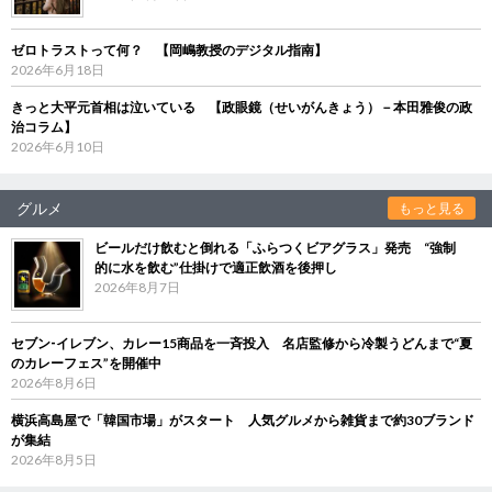
ゼロトラストって何？ 【岡嶋教授のデジタル指南】
2026年6月18日
きっと大平元首相は泣いている 【政眼鏡（せいがんきょう）－本田雅俊の政
治コラム】
2026年6月10日
グルメ
もっと見る
ビールだけ飲むと倒れる「ふらつくビアグラス」発売 “強制
的に水を飲む”仕掛けで適正飲酒を後押し
2026年8月7日
セブン‐イレブン、カレー15商品を一斉投入 名店監修から冷製うどんまで“夏
のカレーフェス”を開催中
2026年8月6日
横浜高島屋で「韓国市場」がスタート 人気グルメから雑貨まで約30ブランド
が集結
2026年8月5日