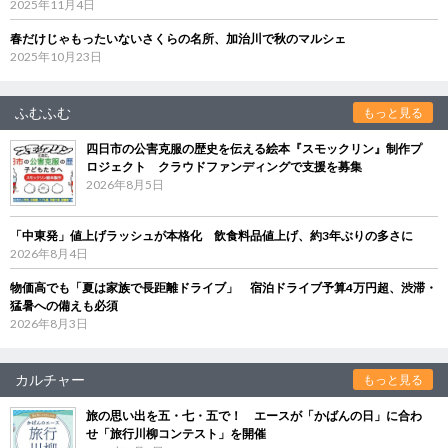
2025年11月4日
春だけじゃもったいないさくらの名所、加治川で秋のマルシェ
2025年10月23日
ふむふむ
もっと見る
四日市の公害克服の歴史を伝える絵本『スモックリン』制作プ
ロジェクト クラウドファンディングで支援を募集
2026年8月5日
「中東発」値上げラッシュが本格化 飲食料品値上げ、約3年ぶりの多さに
2026年8月4日
物価高でも「夏は家族で長距離ドライブ」 宿泊ドライブ予算4万円超、渋滞・
猛暑への備えも必須
2026年8月3日
カルチャー
もっと見る
旅の思い出を五・七・五で！ エースが「かばんの日」に合わ
せ「旅行川柳コンテスト」を開催