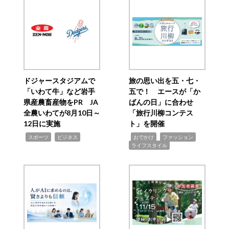
ドジャースタジアムで
旅の思い出を五・七・
「いわて牛」など岩手
五で！ エースが「か
県産農畜産物をPR JA
ばんの日」に合わせ
全農いわてが8月10日～
「旅行川柳コンテス
12日に実施
ト」を開催
,
,
,
,
,
スポーツ
ビジネス
おでかけ
ファッション
ライフスタイル