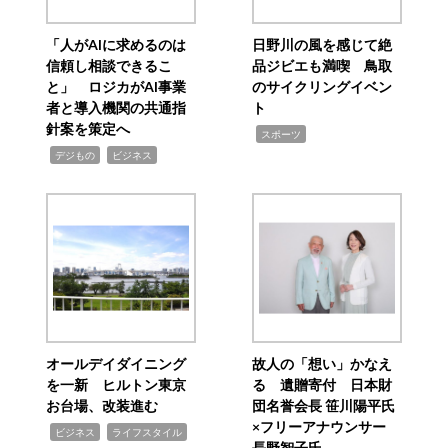
「人がAIに求めるのは
日野川の風を感じて絶
信頼し相談できるこ
品ジビエも満喫 鳥取
と」 ロジカがAI事業
のサイクリングイベン
者と導入機関の共通指
ト
針案を策定へ
,
スポーツ
,
,
デジもの
ビジネス
オールデイダイニング
故人の「想い」かなえ
を一新 ヒルトン東京
る 遺贈寄付 日本財
お台場、改装進む
団名誉会長 笹川陽平氏
×フリーアナウンサー
,
,
ビジネス
ライフスタイル
長野智子氏