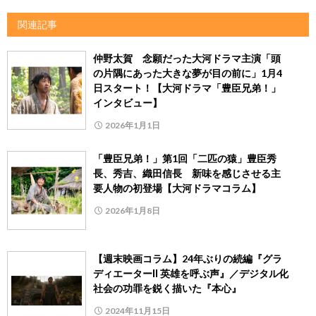
関連記事
仲野太賀 念願だった大河ドラマ主演「頭
の片隅にあった大きな夢が目の前に」1月4
日スタート！【大河ドラマ「豊臣兄弟！」
インタビュー】
2026年1月1日
「豊臣兄弟！」第1回「二匹の猿」豊臣秀
長、秀吉、織田信長 新味を感じさせる主
要人物の初登場【大河ドラマコラム】
2026年1月8日
【週末映画コラム】24年ぶりの続編『グラ
ディエーターⅡ 英雄を呼ぶ声』／デジタル化
社会の功罪を鋭く描いた『本心』
2024年11月15日