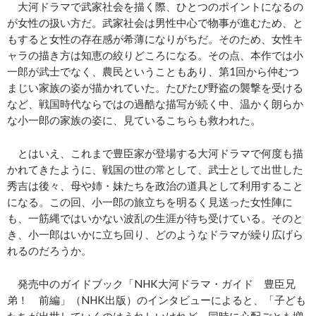
大河ドラマで武家社会を描く際、ひとつのポイントになるの
が女性の扱い方だ。武家社会は男性中心で物事が進むため、と
もすると女性の存在感が希薄になりがちだ。そのため、女性キ
ャラの描き方は知恵の絞りどころになる。その点、本作では小
一郎が武士でなく、農民ということもあり、第1回から仲むつ
まじい家族の姿が描かれていた。たびたび野盗の襲撃を受ける
など、戦国時代ならではの過酷な描写が続く中、温かく朗らか
な小一郎の家族の姿に、見ているこちらも救われた。
とはいえ、これまで豊臣家が登場する大河ドラマで何度も描
かれてきたように、戦国の世の常として、武士として出世した
秀吉は後々、母や姉・妹たちを政治の道具として利用すること
になる。この回、小一郎の旅立ちを明るく見送った女性陣に
も、一筋縄ではいかない波乱の生涯が待ち受けている。そのと
き、小一郎はいかに立ち回り、どのようなドラマが繰り広げら
れるのだろうか。
発売中のガイドブック「NHK大河ドラマ・ガイド 豊臣兄
弟！ 前編」（NHK出版）のインタビューによると、「子ども
たちが出世していくのはうれしいけれど、同時に心配ごとも増