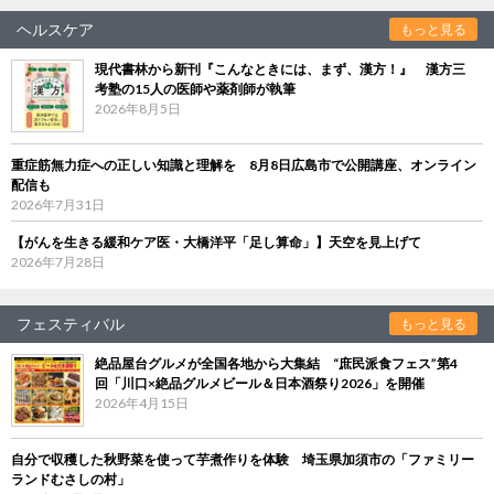
ヘルスケア
もっと見る
現代書林から新刊『こんなときには、まず、漢方！』 漢方三
考塾の15人の医師や薬剤師が執筆
2026年8月5日
重症筋無力症への正しい知識と理解を 8月8日広島市で公開講座、オンライン
配信も
2026年7月31日
【がんを生きる緩和ケア医・大橋洋平「足し算命」】天空を見上げて
2026年7月28日
フェスティバル
もっと見る
絶品屋台グルメが全国各地から大集結 “庶民派食フェス”第4
回「川口×絶品グルメビール＆日本酒祭り2026」を開催
2026年4月15日
自分で収穫した秋野菜を使って芋煮作りを体験 埼玉県加須市の「ファミリー
ランドむさしの村」