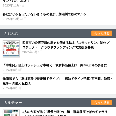
ランドむさしの村」
2025年11月4日
春だけじゃもったいないさくらの名所、加治川で秋のマルシェ
2025年10月23日
ふむふむ
もっと見る
四日市の公害克服の歴史を伝える絵本『スモックリン』制作プ
ロジェクト クラウドファンディングで支援を募集
2026年8月5日
「中東発」値上げラッシュが本格化 飲食料品値上げ、約3年ぶりの多さに
2026年8月4日
物価高でも「夏は家族で長距離ドライブ」 宿泊ドライブ予算4万円超、渋滞・
猛暑への備えも必須
2026年8月3日
カルチャー
もっと見る
6人の作家が描く“風景と猫”の共演 歌舞伎座そばのギャラリ