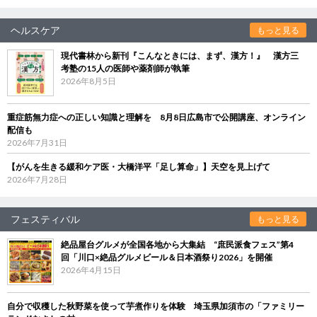
ヘルスケア
もっと見る
現代書林から新刊『こんなときには、まず、漢方！』 漢方三
考塾の15人の医師や薬剤師が執筆
2026年8月5日
重症筋無力症への正しい知識と理解を 8月8日広島市で公開講座、オンライン
配信も
2026年7月31日
【がんを生きる緩和ケア医・大橋洋平「足し算命」】天空を見上げて
2026年7月28日
フェスティバル
もっと見る
絶品屋台グルメが全国各地から大集結 “庶民派食フェス”第4
回「川口×絶品グルメビール＆日本酒祭り2026」を開催
2026年4月15日
自分で収穫した秋野菜を使って芋煮作りを体験 埼玉県加須市の「ファミリー