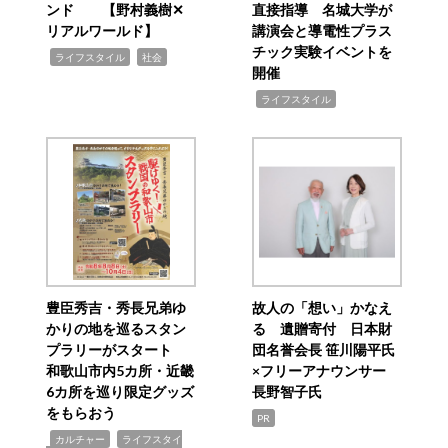
ンド 【野村義樹✕
直接指導 名城大学が
リアルワールド】
講演会と導電性プラス
チック実験イベントを
,
,
ライフスタイル
社会
開催
,
ライフスタイル
豊臣秀吉・秀長兄弟ゆ
故人の「想い」かなえ
かりの地を巡るスタン
る 遺贈寄付 日本財
プラリーがスタート
団名誉会長 笹川陽平氏
和歌山市内5カ所・近畿
×フリーアナウンサー
6カ所を巡り限定グッズ
長野智子氏
をもらおう
PR
,
,
カルチャー
ライフスタイ