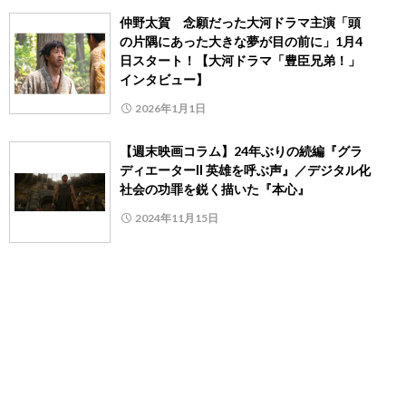
仲野太賀 念願だった大河ドラマ主演「頭
の片隅にあった大きな夢が目の前に」1月4
日スタート！【大河ドラマ「豊臣兄弟！」
インタビュー】
2026年1月1日
【週末映画コラム】24年ぶりの続編『グラ
ディエーターⅡ 英雄を呼ぶ声』／デジタル化
社会の功罪を鋭く描いた『本心』
2024年11月15日