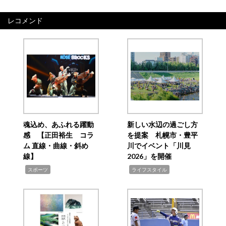
レコメンド
魂込め、あふれる躍動
新しい水辺の過ごし方
感 【正田裕生 コラ
を提案 札幌市・豊平
ム 直線・曲線・斜め
川でイベント「川見
線】
2026」を開催
,
,
スポーツ
ライフスタイル