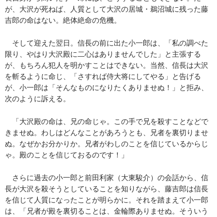
が、大沢が死ねば、人質として大沢の居城・鵜沼城に残った藤
吉郎の命はない。絶体絶命の危機。
そして迎えた翌日。信長の前に出た小一郎は、「私の調べた
限り、やはり大沢殿に二心はありませんでした」と主張する
が、もちろん犯人を明かすことはできない。当然、信長は大沢
を斬るように命じ、「さすれば侍大将にしてやる」と告げる
が、小一郎は「そんなものになりたくありませぬ！」と拒み、
次のように訴える。
「大沢殿の命は、兄の命じゃ。この手で兄を殺すことなどで
きませぬ。わしはどんなことがあろうとも、兄者を裏切りませ
ぬ。なぜかお分かりか。兄者がわしのことを信じているからじ
ゃ。殿のことを信じておるのです！」
さらに過去の小一郎と前田利家（大東駿介）の会話から、信
長が大沢を殺そうとしていることを知りながら、藤吉郎は信長
を信じて人質になったことが明らかに。それを踏まえて小一郎
は、「兄者が殿を裏切ることは、金輪際ありませぬ。そういう