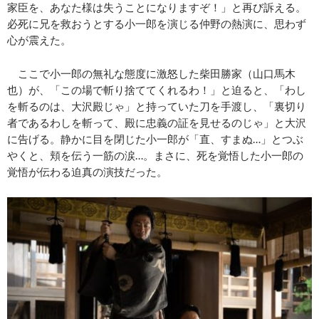
家臣を、あなた様は失うことになりますぞ！」と再び訴える。
必死に兄を救おうとする小一郎を演じる仲野の熱演に、思わず
心が震えた。
ここで小一郎の無礼な態度に激怒した柴田勝家（山口馬木
也）が、「この場で斬り捨ててくれるわ！」と迫ると、「わし
を斬るのは、大沢殿じゃ」と持っていた刀を手渡し、「裏切り
者であるわしを斬って、殿に忠義の証を見せるのじゃ」と大沢
に告げる。静かに目を閉じた小一郎が「直、すまぬ…」とつぶ
やくと、頬を伝う一筋の涙…。まさに、死を覚悟した小一郎の
覚悟が伝わる迫真の演技だった。