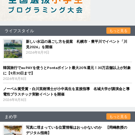
ライフスタイル
もっと見る
新しい水辺の過ごし方を提案 札幌市・豊平川でイベント「川
見2026」を開催
2026年8月9日
韓国旅行でau PAYを使うとPontaポイント最大20％還元！30万店舗以上が対象
に【9月30日まで】
2026年8月8日
ノーベル賞受賞・白川英樹博士が小中高生を直接指導 名城大学が講演会と導
電性プラスチック実験イベントを開催
2026年8月8日
まめ学
もっと見る
写真に埋まっている位置情報はおっかないのか 【岡嶋教授の
デジタル指南】