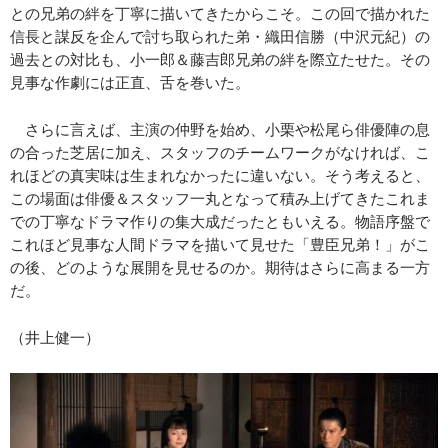
との兄弟の絆を丁寧に描いてきたからこそ。この回で描かれた
信長と謀反を企んで討ち取られた弟・織田信勝（中沢元紀）の
過去との対比も、小一郎＆藤吉郎兄弟の絆を際立たせた。その
見事な作劇には正直、舌を巻いた。
さらに言えば、主演の仲野を始め、小栗や松尾ら俳優陣の息
の合った芝居に加え、スタッフのチームワークがなければ、こ
れほどの真実味は生まれなかったに違いない。そう考えると、
この場面は俳優＆スタッフ一丸となって積み上げてきたこれま
での丁寧なドラマ作りの集大成だったともいえる。物語序盤で
これほど見事な人間ドラマを描いて見せた「豊臣兄弟！」がこ
の後、どのような展開を見せるのか。期待はさらに高まる一方
だ。
（井上健一）