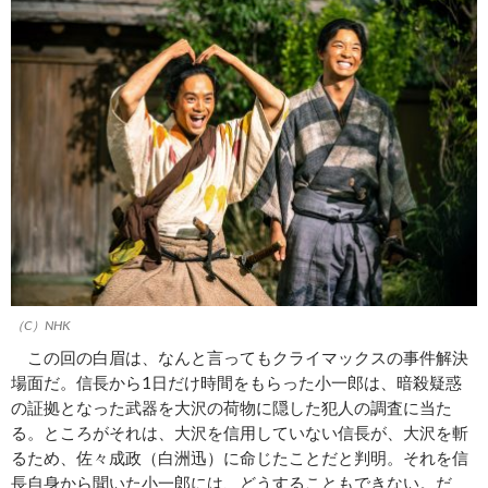
（C）NHK
この回の白眉は、なんと言ってもクライマックスの事件解決
場面だ。信長から1日だけ時間をもらった小一郎は、暗殺疑惑
の証拠となった武器を大沢の荷物に隠した犯人の調査に当た
る。ところがそれは、大沢を信用していない信長が、大沢を斬
るため、佐々成政（白洲迅）に命じたことだと判明。それを信
長自身から聞いた小一郎には、どうすることもできない。だ