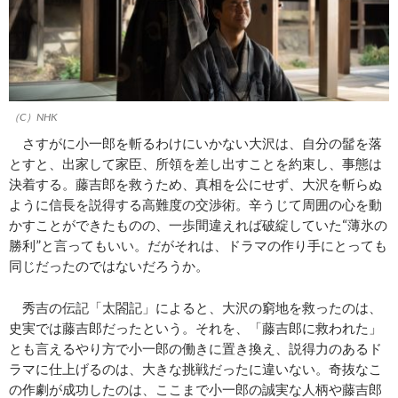
（C）NHK
さすがに小一郎を斬るわけにいかない大沢は、自分の髷を落
とすと、出家して家臣、所領を差し出すことを約束し、事態は
決着する。藤吉郎を救うため、真相を公にせず、大沢を斬らぬ
ように信長を説得する高難度の交渉術。辛うじて周囲の心を動
かすことができたものの、一歩間違えれば破綻していた“薄氷の
勝利”と言ってもいい。だがそれは、ドラマの作り手にとっても
同じだったのではないだろうか。
秀吉の伝記「太閤記」によると、大沢の窮地を救ったのは、
史実では藤吉郎だったという。それを、「藤吉郎に救われた」
とも言えるやり方で小一郎の働きに置き換え、説得力のあるド
ラマに仕上げるのは、大きな挑戦だったに違いない。奇抜なこ
の作劇が成功したのは、ここまで小一郎の誠実な人柄や藤吉郎