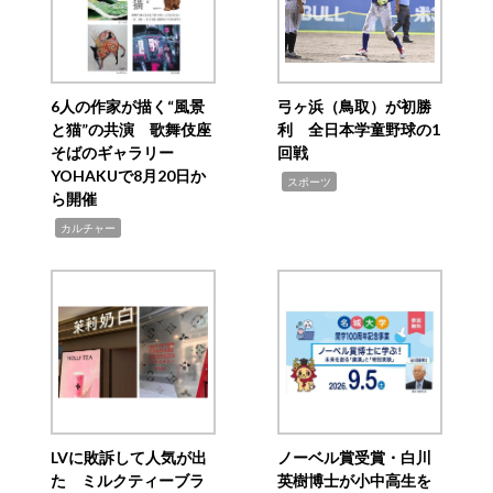
6人の作家が描く“風景
弓ヶ浜（鳥取）が初勝
と猫”の共演 歌舞伎座
利 全日本学童野球の1
そばのギャラリー
回戦
YOHAKUで8月20日か
,
スポーツ
ら開催
,
カルチャー
LVに敗訴して人気が出
ノーベル賞受賞・白川
た ミルクティーブラ
英樹博士が小中高生を