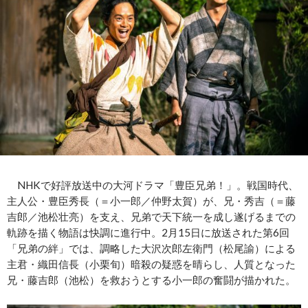
NHKで好評放送中の大河ドラマ「豊臣兄弟！」。戦国時代、
主人公・豊臣秀長（＝小一郎／仲野太賀）が、兄・秀吉（＝藤
吉郎／池松壮亮）を支え、兄弟で天下統一を成し遂げるまでの
軌跡を描く物語は快調に進行中。2月15日に放送された第6回
「兄弟の絆」では、調略した大沢次郎左衛門（松尾諭）による
主君・織田信長（小栗旬）暗殺の疑惑を晴らし、人質となった
兄・藤吉郎（池松）を救おうとする小一郎の奮闘が描かれた。