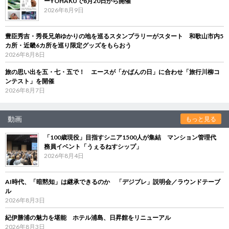
ーYOHAKUで8月20日から開催
2026年8月9日
豊臣秀吉・秀長兄弟ゆかりの地を巡るスタンプラリーがスタート 和歌山市内5
カ所・近畿6カ所を巡り限定グッズをもらおう
2026年8月8日
旅の思い出を五・七・五で！ エースが「かばんの日」に合わせ「旅行川柳コ
ンテスト」を開催
2026年8月7日
動画
もっと見る
「100歳現役」目指すシニア1500人が集結 マンション管理代
務員イベント「うぇるねすシップ」
2026年8月4日
AI時代、「暗黙知」は継承できるのか 「デジブレ」説明会／ラウンドテーブ
ル
2026年8月3日
紀伊勝浦の魅力を堪能 ホテル浦島、日昇館をリニューアル
2026年8月3日