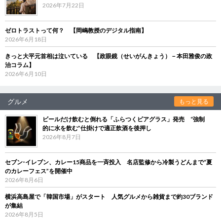
2026年7月22日
ゼロトラストって何？ 【岡嶋教授のデジタル指南】
2026年6月18日
きっと大平元首相は泣いている 【政眼鏡（せいがんきょう）－本田雅俊の政
治コラム】
2026年6月10日
グルメ
もっと見る
ビールだけ飲むと倒れる「ふらつくビアグラス」発売 “強制
的に水を飲む”仕掛けで適正飲酒を後押し
2026年8月7日
セブン‐イレブン、カレー15商品を一斉投入 名店監修から冷製うどんまで“夏
のカレーフェス”を開催中
2026年8月6日
横浜高島屋で「韓国市場」がスタート 人気グルメから雑貨まで約30ブランド
が集結
2026年8月5日