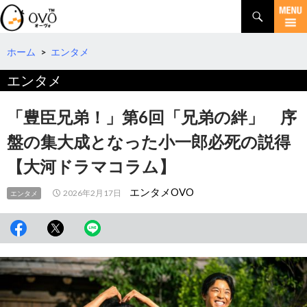
検
索
コ
ン
テ
ホーム
>
エンタメ
ン
エンタメ
ツ
へ
移
「豊臣兄弟！」第6回「兄弟の絆」 序
動
盤の集大成となった小一郎必死の説得
【大河ドラマコラム】
エンタメOVO
2026年2月17日
エンタメ