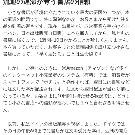
流通の遅滞が奪う書店の信頼
小さな書店が苦境に立たされている最大の要因の一つが、本
の流通の問題です。特に深刻なのが、お客さまから受けた注文
品の到着の遅さです。現在、出版社が、取次事業を手がけるト
ーハン、日本出版販売（日販）に本を搬入してから、私どもの
書店に届くまで、1週間~10日かかることが珍しくありません。
本を買っていただく、お客さまとの信頼関係で成り立つ小さな
書店にとって、「早く届ける」ことは生命線です。
しかし、ご存じのように、米Amazon（アマゾン）など多く
のインターネット小売業者のシステム（有料）では、消費者が
スマートフォンで〝ポチり〟と操作すれば、翌日には自宅など
に注文した本が配送されます。注文から翌日配送が当たり前に
なっている今、お客さまに10日間も待たせる状況では、どうし
ても小さな書店への信頼が揺らいでしまうと言わざるを得ませ
ん。
以前、私はドイツの出版業界を視察しました。ドイツでは、
その日の午後6時までに書店が注文を受けた本は、翌朝の開店