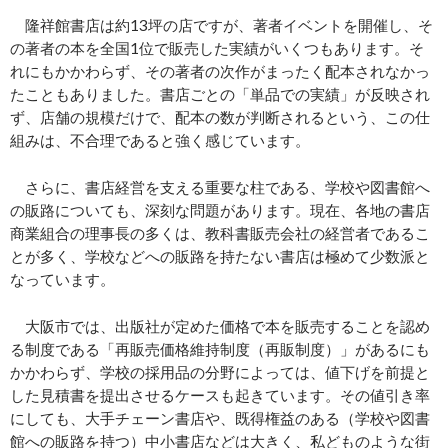
隆祥館書店は約13坪の店ですが、著者イベントを開催し、そ
の著者の本を全国1位で販売した実績がいくつもあります。そ
れにもかかわらず、その著者の次作がまったく配本されなかっ
たこともありました。書店ごとの「単品での実績」が反映され
ず、店舗の規模だけで、配本の数が判断されるという、この仕
組みは、不合理であると強く感じています。
さらに、書店経営を支える重要な柱である、学校や図書館へ
の販路についても、深刻な問題があります。現在、各地の書店
商業組合の理事長の多くは、教科書販売会社の経営者であるこ
とが多く、学校などへの販路を持たない書店は極めて少数派と
なっています。
大阪市では、出版社が定めた価格で本を販売することを認め
る制度である「再販売価格維持制度（再販制度）」があるにも
かかわらず、学校の採用品の分野によっては、値下げを前提と
した見積書を提出させるケースも起きています。その値引き率
にしても、大手チェーン書店や、既得権益のある（学校や図書
館への販路を持つ）中小書店などは大きく、私どものような街