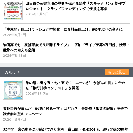
四日市の公害克服の歴史を伝える絵本『スモックリン』制作プ
ロジェクト クラウドファンディングで支援を募集
2026年8月5日
「中東発」値上げラッシュが本格化 飲食料品値上げ、約3年ぶりの多さに
2026年8月4日
物価高でも「夏は家族で長距離ドライブ」 宿泊ドライブ予算4万円超、渋滞・
猛暑への備えも必須
2026年8月3日
カルチャー
もっと見る
旅の思い出を五・七・五で！ エースが「かばんの日」に合わ
せ「旅行川柳コンテスト」を開催
2026年8月7日
東野圭吾が選んだ「記憶に残る一文」はどれ？ 最新作『永遠の記憶』発売で
読者参加型キャンペーン
2026年8月7日
55年間、京の街を走り続けてきた車両 嵐山線・モボ301形、運行開始55周年