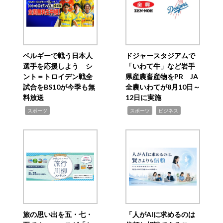
ベルギーで戦う日本人
ドジャースタジアムで
選手を応援しよう シ
「いわて牛」など岩手
ント＝トロイデン戦全
県産農畜産物をPR JA
試合をBS10が今季も無
全農いわてが8月10日～
料放送
12日に実施
,
,
,
スポーツ
スポーツ
ビジネス
旅の思い出を五・七・
「人がAIに求めるのは