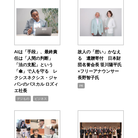
AIは「手段」、最終責
故人の「想い」かなえ
任は「人間の判断」
る 遺贈寄付 日本財
「法の支配」という
団名誉会長 笹川陽平氏
「傘」で人を守る レ
×フリーアナウンサー
クシスネクシス・ジャ
長野智子氏
パンのパスカル ロズィ
PR
エ社長
,
,
デジもの
ビジネス