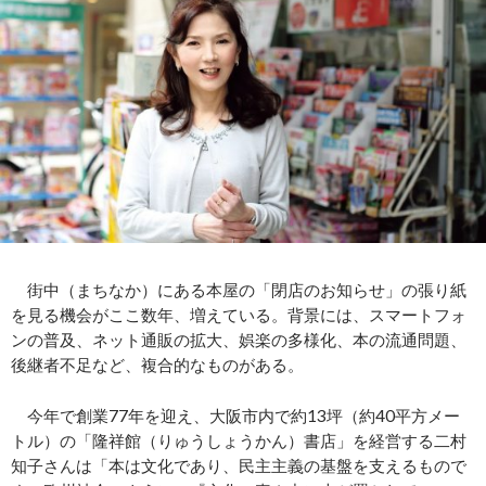
街中（まちなか）にある本屋の「閉店のお知らせ」の張り紙
を見る機会がここ数年、増えている。背景には、スマートフォ
ンの普及、ネット通販の拡大、娯楽の多様化、本の流通問題、
後継者不足など、複合的なものがある。
今年で創業77年を迎え、大阪市内で約13坪（約40平方メー
トル）の「隆祥館（りゅうしょうかん）書店」を経営する二村
知子さんは「本は文化であり、民主主義の基盤を支えるもので