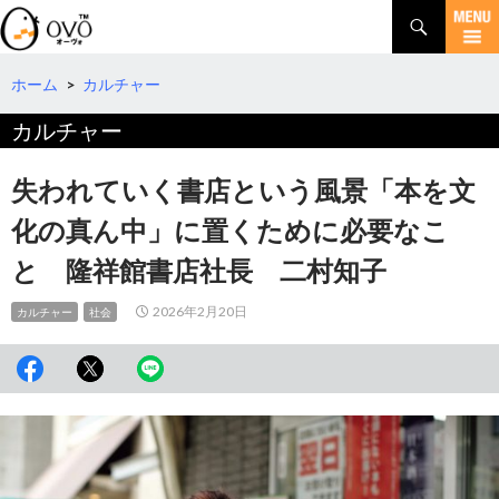
検
索
コ
ン
テ
ホーム
>
カルチャー
ン
カルチャー
ツ
へ
移
失われていく書店という風景「本を文
動
化の真ん中」に置くために必要なこ
と 隆祥館書店社長 二村知子
2026年2月20日
カルチャー
社会