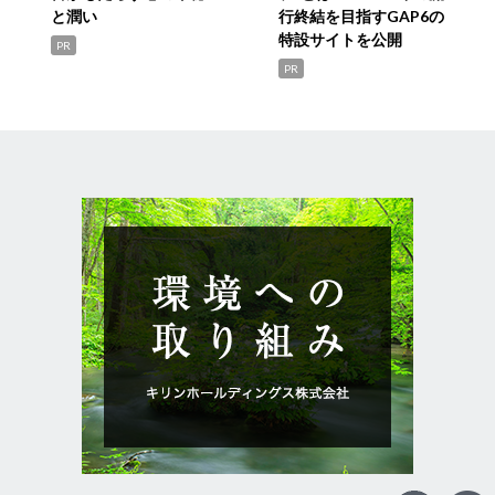
と潤い
行終結を目指すGAP6の
特設サイトを公開
PR
PR