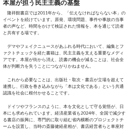
本屋が担う民主主義の基盤
隆祥館書店では2011年から、「伝えなければならない本」の
イベントを続けています。原発、環境問題、事件や事故の当事
者の声など、時間をかけて検証された情報を、本を通じて読者
と共有する場です。
デマやフェイクニュースがあふれる時代において、編集とフ
ァクトチェックを経た書籍は、民主主義を支える重要なメディ
アです。本屋が街から消え、読書の機会が減ることは、社会全
体が判断力を失うことにつながりかねません。
これから必要なことは、出版社・取次・書店が立場を超えて
連携し、行政を巻き込みながら「本は文化である」という共通
認識を社会に根付かせることです。
ドイツやフランスのように、本を文化として守る覚悟が、日
本にも求められています。経済産業省も2024年、全国で減少す
る書店の振興に、専門的に取り組む省内横断のプロジェクトチ
ームを設置し、当時の斎藤健経産相が、書店経営者らと車座対