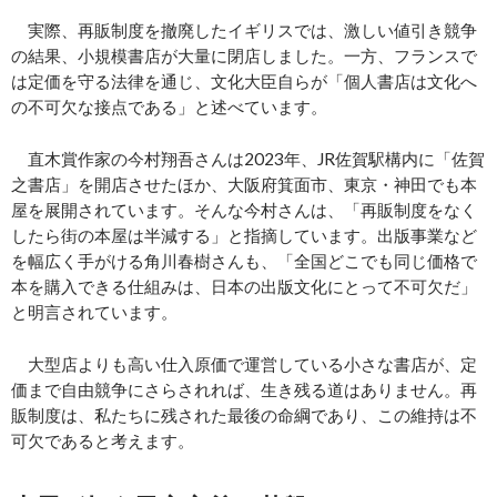
実際、再販制度を撤廃したイギリスでは、激しい値引き競争
の結果、小規模書店が大量に閉店しました。一方、フランスで
は定価を守る法律を通じ、文化大臣自らが「個人書店は文化へ
の不可欠な接点である」と述べています。
直木賞作家の今村翔吾さんは2023年、JR佐賀駅構内に「佐賀
之書店」を開店させたほか、大阪府箕面市、東京・神田でも本
屋を展開されています。そんな今村さんは、「再販制度をなく
したら街の本屋は半減する」と指摘しています。出版事業など
を幅広く手がける角川春樹さんも、「全国どこでも同じ価格で
本を購入できる仕組みは、日本の出版文化にとって不可欠だ」
と明言されています。
大型店よりも高い仕入原価で運営している小さな書店が、定
価まで自由競争にさらされれば、生き残る道はありません。再
販制度は、私たちに残された最後の命綱であり、この維持は不
可欠であると考えます。