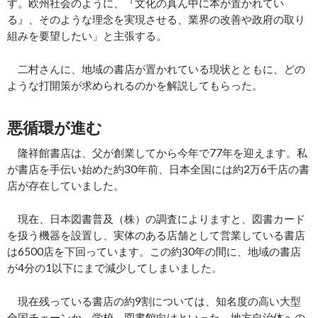
す。欧州社会のように、『文化の真ん中に本が置かれてい
る』、そのような理念を実現させる、業界の改善や政府の取り
組みを要望したい」と主張する。
二村さんに、地域の書店が置かれている現状とともに、どの
ような打開策が求められるのかを解説してもらった。
悪循環が進む
隆祥館書店は、父が創業してから今年で77年を迎えます。私
が書店を手伝い始めた約30年前、日本全国には約2万6千店の書
店が存在していました。
現在、日本図書普及（株）の調査によりますと、図書カード
を扱う機器を設置し、実体のある店舗として営業している書店
は6500店を下回っています。この約30年の間に、地域の書店
が4分の1以下にまで減少してしまいました。
現在残っている書店の約9割については、知名度の高い大型
全国チェーンか、学校、図書館向けといった、地方自治体への