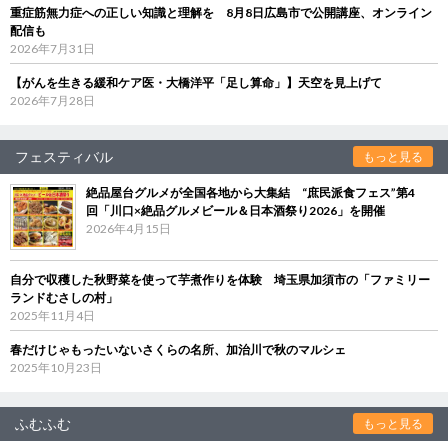
重症筋無力症への正しい知識と理解を 8月8日広島市で公開講座、オンライン
配信も
2026年7月31日
【がんを生きる緩和ケア医・大橋洋平「足し算命」】天空を見上げて
2026年7月28日
フェスティバル
もっと見る
絶品屋台グルメが全国各地から大集結 “庶民派食フェス”第4
回「川口×絶品グルメビール＆日本酒祭り2026」を開催
2026年4月15日
自分で収穫した秋野菜を使って芋煮作りを体験 埼玉県加須市の「ファミリー
ランドむさしの村」
2025年11月4日
春だけじゃもったいないさくらの名所、加治川で秋のマルシェ
2025年10月23日
ふむふむ
もっと見る