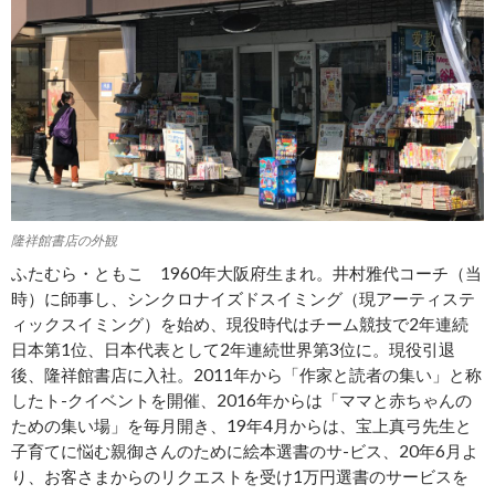
隆祥館書店の外観
ふたむら・ともこ 1960年大阪府生まれ。井村雅代コーチ（当
時）に師事し、シンクロナイズドスイミング（現アーティステ
ィックスイミング）を始め、現役時代はチーム競技で2年連続
日本第1位、日本代表として2年連続世界第3位に。現役引退
後、隆祥館書店に入社。2011年から「作家と読者の集い」と称
したト-クイベントを開催、2016年からは「ママと赤ちゃんの
ための集い場」を毎月開き、19年4月からは、宝上真弓先生と
子育てに悩む親御さんのために絵本選書のサ-ビス、20年6月よ
り、お客さまからのリクエストを受け1万円選書のサービスを