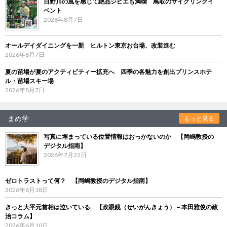
日野川の風を感じて絶品ジビエも満喫 鳥取のサイクリングイ
ベント
2026年8月7日
オールデイダイニングを一新 ヒルトン東京お台場、改装進む
2026年8月7日
夏の苗場が夏のアクティビティー拡充へ 四季の各魅力を創出プリンスホテ
ル・苗場スキー場
2026年8月7日
まめ学
もっと見る
写真に埋まっている位置情報はおっかないのか 【岡嶋教授の
デジタル指南】
2026年7月22日
ゼロトラストって何？ 【岡嶋教授のデジタル指南】
2026年6月18日
きっと大平元首相は泣いている 【政眼鏡（せいがんきょう）－本田雅俊の政
治コラム】
2026年6月10日