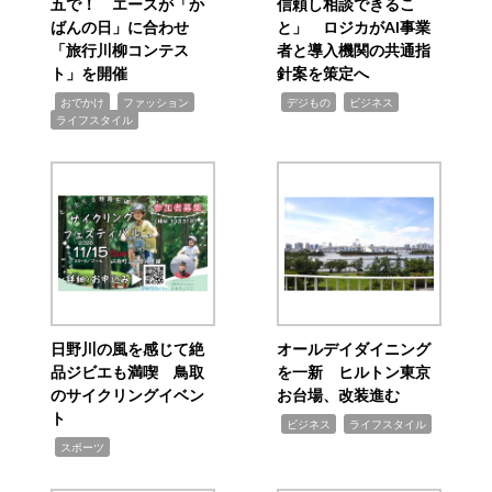
五で！ エースが「か
信頼し相談できるこ
ばんの日」に合わせ
と」 ロジカがAI事業
「旅行川柳コンテス
者と導入機関の共通指
ト」を開催
針案を策定へ
,
,
,
,
,
おでかけ
ファッション
デジもの
ビジネス
ライフスタイル
日野川の風を感じて絶
オールデイダイニング
品ジビエも満喫 鳥取
を一新 ヒルトン東京
のサイクリングイベン
お台場、改装進む
ト
,
,
ビジネス
ライフスタイル
,
スポーツ