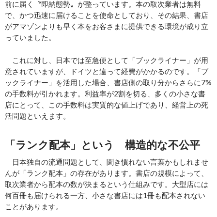
前に届く〝即納態勢〟が整っています。本の取次業者は無料
で、かつ迅速に届けることを使命としており、その結果、書店
がアマゾンよりも早く本をお客さまに提供できる環境が成り立
っていました。
これに対し、日本では至急便として「ブックライナー」が用
意されていますが、ドイツと違って経費がかかるのです。「ブ
ックライナー」を活用した場合、書店側の取り分からさらに7%
の手数料が引かれます。利益率が2割を切る、多くの小さな書
店にとって、この手数料は実質的な値上げであり、経営上の死
活問題といえます。
「ランク配本」という 構造的な不公平
日本独自の流通問題として、聞き慣れない言葉かもしれませ
んが「ランク配本」の存在があります。書店の規模によって、
取次業者から配本の数が決まるという仕組みです。大型店には
何百冊も届けられる一方、小さな書店には1冊も配本されない
ことがあります。