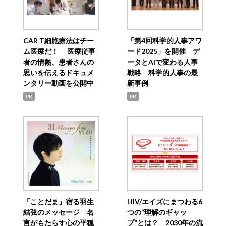
CAR T細胞療法はチー
「第4回科学的人事アワ
ム医療だ！ 医療従事
ード2025」を開催 デ
者の情熱、患者さんの
ータとAIで変わる人事
思いを伝えるドキュメ
戦略 科学的人事の最
ンタリー動画を公開中
新事例
PR
PR
「ことだま」宿る羽生
HIV/エイズにまつわる6
結弦のメッセージ 名
つの“理解のギャッ
言がもたらす心の平穏
プ”とは？ 2030年の流