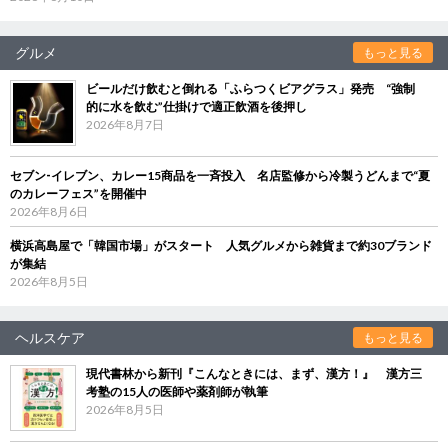
グルメ
もっと見る
ビールだけ飲むと倒れる「ふらつくビアグラス」発売 “強制
的に水を飲む”仕掛けで適正飲酒を後押し
2026年8月7日
セブン‐イレブン、カレー15商品を一斉投入 名店監修から冷製うどんまで“夏
のカレーフェス”を開催中
2026年8月6日
横浜高島屋で「韓国市場」がスタート 人気グルメから雑貨まで約30ブランド
が集結
2026年8月5日
ヘルスケア
もっと見る
現代書林から新刊『こんなときには、まず、漢方！』 漢方三
考塾の15人の医師や薬剤師が執筆
2026年8月5日