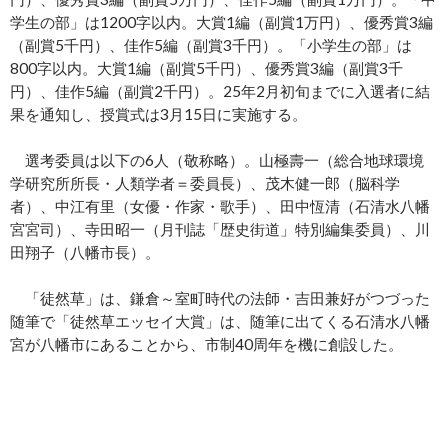
学生の部」は1200字以内。大賞1編（副賞1万円）、優秀賞3編
（副賞5千円）、佳作5編（副賞3千円）。「小学生の部」は
800字以内。大賞1編（副賞5千円）、優秀賞3編（副賞3千
円）、佳作5編（副賞2千円）。25年2月初旬までに入選者に結
果を通知し、授賞式は3月15日に実施する。
選考委員は以下の6人（敬称略）。山極壽一（総合地球環境
学研究所所長・人類学者＝委員長）、茂木健一郎（脳科学
者）、中江有里（女優・作家・歌手）、田中恆清（石清水八幡
宮宮司）、寺田昭一（月刊誌「歴史街道」特別編集委員）、川
田翔子（八幡市長）。
「徒然草」は、鎌倉～室町時代の法師・吉田兼好がつづった
随筆で「徒然草エッセイ大賞」は、随筆に出てくる石清水八幡
宮が八幡市にあることから、市制40周年を機に創設した。