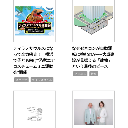
ティラノサウルスにな
なぜゼネコンが自動運
って全力疾走！ 横浜
転に挑むのか――大成建
で子ども向け“恐竜エア
設が見据える「建物」
コスチュームミニ運動
という最後のピース
会”開催
,
,
ビジネス
社会
,
,
スポーツ
ライフスタイル