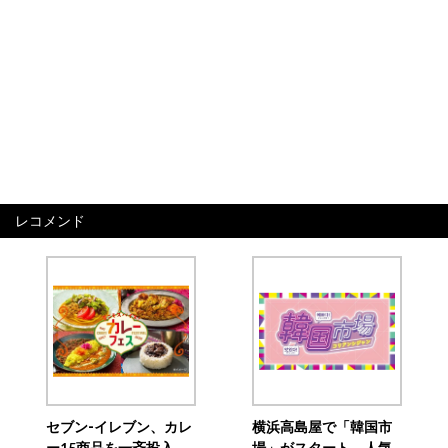
レコメンド
セブン‐イレブン、カレ
横浜高島屋で「韓国市
ー15商品を一斉投入
場」がスタート 人気