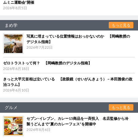
ムミニ運動会”開催
2026年8月5日
まめ学
もっと見る
写真に埋まっている位置情報はおっかないのか 【岡嶋教授の
デジタル指南】
2026年7月22日
ゼロトラストって何？ 【岡嶋教授のデジタル指南】
2026年6月18日
きっと大平元首相は泣いている 【政眼鏡（せいがんきょう）－本田雅俊の政
治コラム】
2026年6月10日
グルメ
もっと見る
セブン‐イレブン、カレー15商品を一斉投入 名店監修から冷
製うどんまで“夏のカレーフェス”を開催中
2026年8月6日