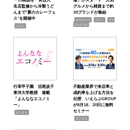
名店監修から冷製うど
グルメから雑貨まで約
んまで“夏のカレーフェ
30ブランドが集結
ス”を開催中
,
,
,
カルチャー
グルメ
ライ
フスタイル
,
グルメ
行革甲子園 沼尾波子
不動産業界で来店率と
東洋大学教授 連載
成約率を上げる方法を
「よんななエコノミ
伝授 いえらぶGROUP
ー」
が8月18、20日に無料
セミナー
,
ビジネス
,
ビジネス