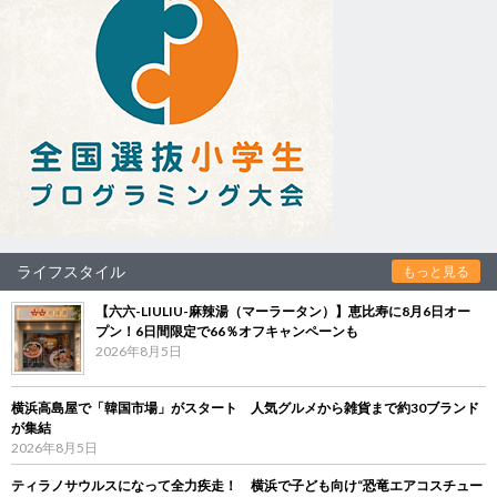
ライフスタイル
もっと見る
【六六-LIULIU-麻辣湯（マーラータン）】恵比寿に8月6日オー
プン！6日間限定で66％オフキャンペーンも
2026年8月5日
横浜高島屋で「韓国市場」がスタート 人気グルメから雑貨まで約30ブランド
が集結
2026年8月5日
ティラノサウルスになって全力疾走！ 横浜で子ども向け“恐竜エアコスチュー