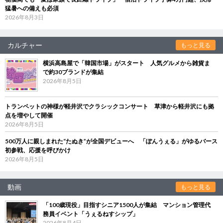
猛暑への備えも必須
2026年8月3日
カルチャー
もっと見る
横浜高島屋で「韓国市場」がスタート 人気グルメから雑貨ま
で約30ブランドが集結
2026年8月5日
トランペットの神様が軽井沢でクラシックコンサート 草津から軽井沢にも拠
点を増やして開催
2026年8月5日
500万人に親しまれた“たぬき”が全国デビューへ 「ぽんうぇる」がゆるバース
初参戦、応援を呼びかけ
2026年8月5日
動画
もっと見る
「100歳現役」目指すシニア1500人が集結 マンション管理代
務員イベント「うぇるねすシップ」
2026年8月4日