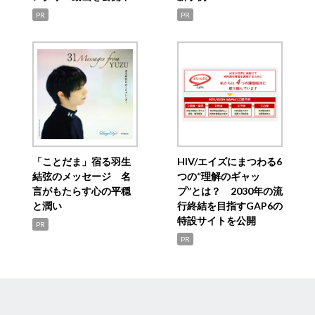
PR
PR
「ことだま」宿る羽生
HIV/エイズにまつわる6
結弦のメッセージ 名
つの“理解のギャッ
言がもたらす心の平穏
プ”とは？ 2030年の流
と潤い
行終結を目指すGAP6の
特設サイトを公開
PR
PR