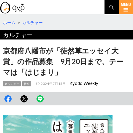
検
索
コ
ン
テ
ホーム
>
カルチャー
ン
カルチャー
ツ
へ
移
京都府八幡市が「徒然草エッセイ大
動
賞」の作品募集 9月20日まで、テー
マは「はじまり」
Kyodo Weekly
2024年7月15日
カルチャー
社会