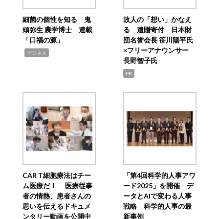
細菌の個性を知る 鬼
故人の「想い」かなえ
頭弥生 農学博士 連載
る 遺贈寄付 日本財
「口福の源」
団名誉会長 笹川陽平氏
×フリーアナウンサー
,
ビジネス
長野智子氏
PR
CAR T細胞療法はチー
「第4回科学的人事アワ
ム医療だ！ 医療従事
ード2025」を開催 デ
者の情熱、患者さんの
ータとAIで変わる人事
思いを伝えるドキュメ
戦略 科学的人事の最
ンタリー動画を公開中
新事例