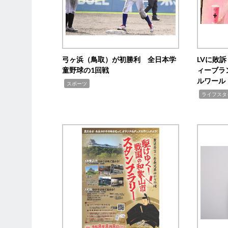
弓ヶ浜（鳥取）が初勝利 全日本学
LVに敗
童野球の1回戦
ィーブラ
ルワール
,
スポーツ
,
ライフスタ