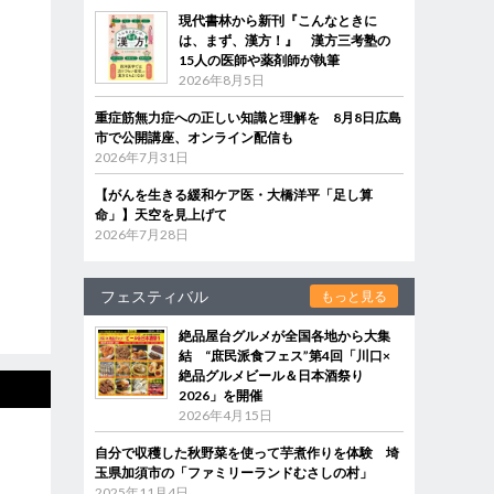
現代書林から新刊『こんなときに
は、まず、漢方！』 漢方三考塾の
15人の医師や薬剤師が執筆
2026年8月5日
重症筋無力症への正しい知識と理解を 8月8日広島
市で公開講座、オンライン配信も
2026年7月31日
【がんを生きる緩和ケア医・大橋洋平「足し算
命」】天空を見上げて
2026年7月28日
フェスティバル
もっと見る
絶品屋台グルメが全国各地から大集
結 “庶民派食フェス”第4回「川口×
絶品グルメビール＆日本酒祭り
2026」を開催
2026年4月15日
自分で収穫した秋野菜を使って芋煮作りを体験 埼
玉県加須市の「ファミリーランドむさしの村」
2025年11月4日