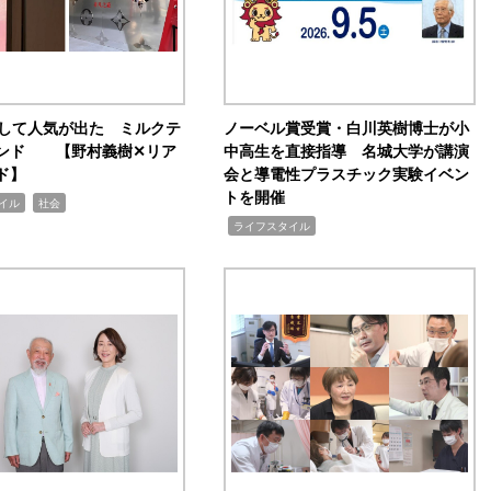
訴して人気が出た ミルクテ
ノーベル賞受賞・白川英樹博士が小
ンド 【野村義樹✕リア
中高生を直接指導 名城大学が講演
ド】
会と導電性プラスチック実験イベン
トを開催
,
イル
社会
,
ライフスタイル