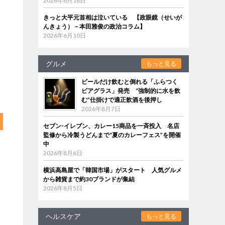
2026年6月18日
きっと大平元首相は泣いている 【政眼鏡（せいが
んきょう）－本田雅俊の政治コラム】
2026年6月10日
グルメ
もっと見る
ビールだけ飲むと倒れる「ふらつく
ビアグラス」発売 “強制的に水を飲
む”仕掛けで適正飲酒を後押し
2026年8月7日
セブン‐イレブン、カレー15商品を一斉投入 名店
監修から冷製うどんまで“夏のカレーフェス”を開催
中
2026年8月6日
横浜高島屋で「韓国市場」がスタート 人気グルメ
から雑貨まで約30ブランドが集結
2026年8月5日
ヘルスケア
もっと見る