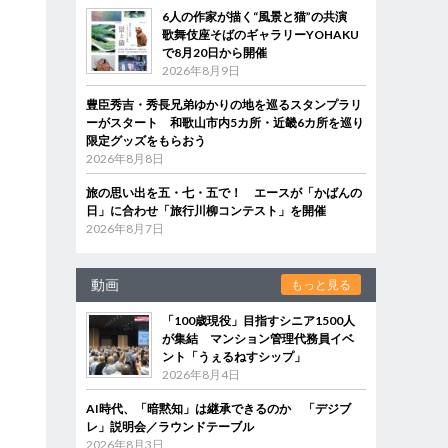
6人の作家が描く“風景と猫”の共演
歌舞伎座そばのギャラリーYOHAKU
で8月20日から開催
2026年8月9日
豊臣秀吉・秀長兄弟ゆかりの地を巡るスタンプラリ
ーがスタート 和歌山市内5カ所・近畿6カ所を巡り
限定グッズをもらおう
2026年8月8日
旅の思い出を五・七・五で！ エースが「かばんの
日」に合わせ「旅行川柳コンテスト」を開催
2026年8月7日
動画
もっと見る
「100歳現役」目指すシニア1500人
が集結 マンション管理代務員イベ
ント「うぇるねすシップ」
2026年8月4日
AI時代、「暗黙知」は継承できるのか 「デジブ
レ」説明会／ラウンドテーブル
2026年8月3日