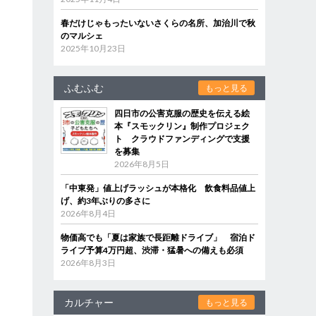
春だけじゃもったいないさくらの名所、加治川で秋
のマルシェ
2025年10月23日
ふむふむ
もっと見る
四日市の公害克服の歴史を伝える絵
本『スモックリン』制作プロジェク
ト クラウドファンディングで支援
を募集
2026年8月5日
「中東発」値上げラッシュが本格化 飲食料品値上
げ、約3年ぶりの多さに
2026年8月4日
物価高でも「夏は家族で長距離ドライブ」 宿泊ド
ライブ予算4万円超、渋滞・猛暑への備えも必須
2026年8月3日
カルチャー
もっと見る