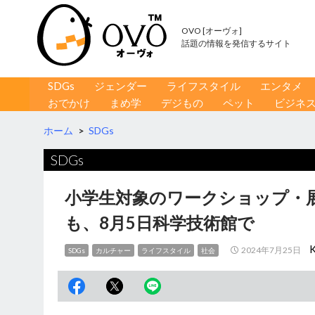
OVO [オーヴォ]
話題の情報を発信するサイト
コンテンツへ移動
検
SDGs
ジェンダー
ライフスタイル
エンタメ
索
おでかけ
まめ学
デジもの
ペット
ビジネ
ホーム
>
SDGs
SDGs
小学生対象のワークショップ・
も、8月5日科学技術館で
2024年7月25日
SDGs
カルチャー
ライフスタイル
社会