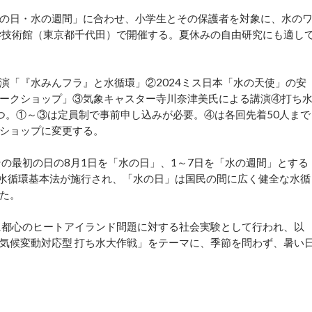
の日・水の週間」に合わせ、小学生とその保護者を対象に、水の
学技術館（東京都千代田）で開催する。夏休みの自由研究にも適し
「『水みんフラ』と水循環」②2024ミス日本「水の天使」の安
ワークショップ」③気象キャスター寺川奈津美氏による講演④打ち
の五つ。①～③は定員制で事前申し込みが必要。④は各回先着50人まで
ショップに変更する。
の最初の日の8月1日を「水の日」、1～7日を「水の週間」とする
年に水循環基本法が施行され、「水の日」は国民の間に広く健全な水循
た。
に都心のヒートアイランド問題に対する社会実験として行われ、以
気候変動対応型 打ち水大作戦」をテーマに、季節を問わず、暑い