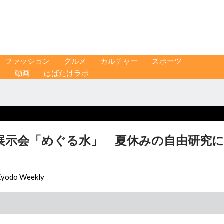
ファッション
グルメ
カルチャー
スポーツ
ス
動画
はばたけラボ
展示会「めぐる水」 夏休みの自由研究
Kyodo Weekly