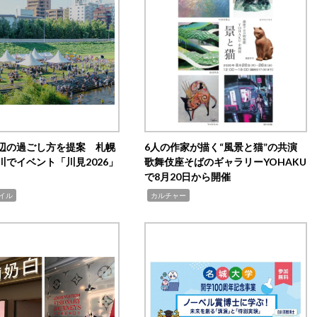
辺の過ごし方を提案 札幌
6人の作家が描く“風景と猫”の共演
川でイベント「川見2026」
歌舞伎座そばのギャラリーYOHAKU
で8月20日から開催
,
イル
カルチャー