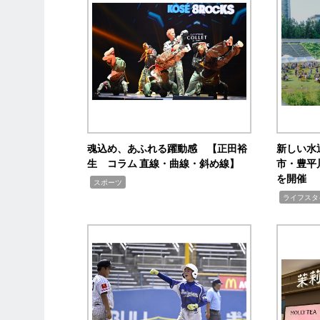
魂込め、あふれる躍動感 【正田裕
新しい水
生 コラム 直線・曲線・斜め線】
市・豊平
を開催
,
スポーツ
,
ライフスタ