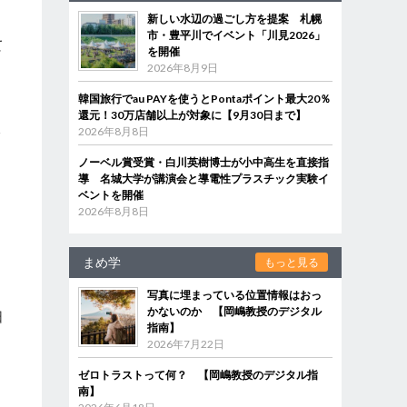
新しい水辺の過ごし方を提案 札幌
ワ
市・豊平川でイベント「川見2026」
て
を開催
2026年8月9日
韓国旅行でau PAYを使うとPontaポイント最大20％
還元！30万店舗以上が対象に【9月30日まで】
水
2026年8月8日
ノーベル賞受賞・白川英樹博士が小中高生を直接指
導 名城大学が講演会と導電性プラスチック実験イ
ベントを開催
2026年8月8日
まめ学
もっと見る
写真に埋まっている位置情報はおっ
かないのか 【岡嶋教授のデジタル
日
指南】
2026年7月22日
ゼロトラストって何？ 【岡嶋教授のデジタル指
南】