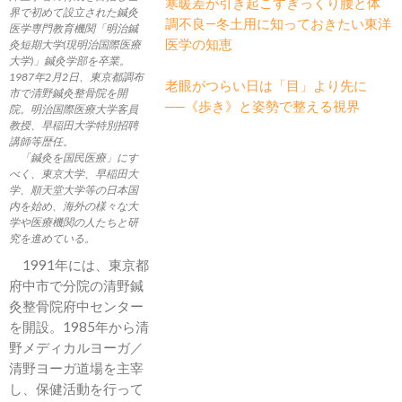
寒暖差が引き起こすぎっくり腰と体
界で初めて設立された鍼灸
調不良―冬土用に知っておきたい東洋
医学専門教育機関「明治鍼
医学の知恵
灸短期大学(現明治国際医療
大学)」鍼灸学部を卒業。
1987年2月2日、東京都調布
老眼がつらい日は「目」より先に
市で清野鍼灸整骨院を開
──《歩き》と姿勢で整える視界
院。明治国際医療大学客員
教授、早稲田大学特別招聘
講師等歴任。
「鍼灸を国民医療」にす
べく、東京大学、早稲田大
学、順天堂大学等の日本国
内を始め、海外の様々な大
学や医療機関の人たちと研
究を進めている。
1991年には、東京都
府中市で分院の清野鍼
灸整骨院府中センター
を開設。1985年から清
野メディカルヨーガ／
清野ヨーガ道場を主宰
し、保健活動を行って