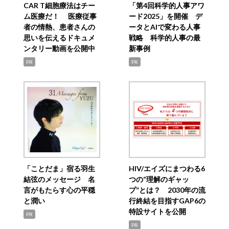
CAR T細胞療法はチー
「第4回科学的人事アワ
ム医療だ！ 医療従事
ード2025」を開催 デ
者の情熱、患者さんの
ータとAIで変わる人事
思いを伝えるドキュメ
戦略 科学的人事の最
ンタリー動画を公開中
新事例
PR
PR
「ことだま」宿る羽生
HIV/エイズにまつわる6
結弦のメッセージ 名
つの“理解のギャッ
言がもたらす心の平穏
プ”とは？ 2030年の流
と潤い
行終結を目指すGAP6の
特設サイトを公開
PR
PR