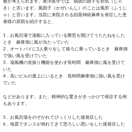
響が考えられます。東洋医学では、病因の因子を邪気（じゃ
き）と言います。風因子（かぜいんし）のことは風邪（ふうじ
ゃ）と言います。当院に来院される顔面神経麻痺を発症した患
者様の原因を紹介すると、
1．お風呂場で湯船に入っている際窓を開けてうたたねをした
とき 麻痺側に風が当たっていた
2．オートバイに2人乗りをして後ろに乗っているとき 麻痺側
で強い風を受けていた
3．扇風機の首振り機能を使わず長時間 麻痺側に風を受けて
いた
4．高いビルの屋上にいるとき 長時間麻痺側に強い風を受け
ていた
などがあります。また、精神的な驚きがきっかけで発症する例
もあります。
5．お風呂場をのぞかれてびっくりした後発症した
6．地震でタンスが倒れてきて恐ろしい思いをした後発症した