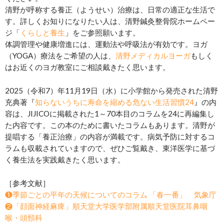
清野が呼称する養正（ようせい）治療は、日常の適正な生活で
す。詳しくお知りになりたい人は、清野鍼灸整骨院ホームペー
ジ「
くらしと養生
」をご参照願います。
体調管理や健康増進には、運動法や呼吸法が有効です。ヨガ
（YOGA）療法をご希望の人は、
清野メディカルヨーガ
もしく
はお近くのヨガ教室にご相談戴きたく思います。
2025（令和7）年11月19日（水）に小学館から発売された清野
充典著『
知らないうちに寿命を縮める危ない生活習慣24
』の内
容は、JIJICOに掲載された1～70本目のコラムを24に再編集し
た内容です。この本のために書いたコラムもあります。清野が
提唱する「養正治療」の内容が満載です。病気予防に対するコ
ラムも収載されていますので、ぜひご覧戴き、東洋医学に基づ
く養生法を実践戴きたく思います。
［参考文献］
❶季節ごとの平年の天候についてのコラム 「春一番」 気象庁
❷「顔面神経麻痺」順天堂大学医学部附属順天堂医院耳鼻咽
喉・頭頸科