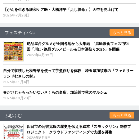
【がんを生きる緩和ケア医・大橋洋平「足し算命」】天空を見上げて
2026年7月28日
フェスティバル
もっと見る
絶品屋台グルメが全国各地から大集結 “庶民派食フェス”第4
回「川口×絶品グルメビール＆日本酒祭り2026」を開催
2026年4月15日
自分で収穫した秋野菜を使って芋煮作りを体験 埼玉県加須市の「ファミリー
ランドむさしの村」
2025年11月4日
春だけじゃもったいないさくらの名所、加治川で秋のマルシェ
2025年10月23日
ふむふむ
もっと見る
四日市の公害克服の歴史を伝える絵本『スモックリン』制作プ
ロジェクト クラウドファンディングで支援を募集
2026年8月5日