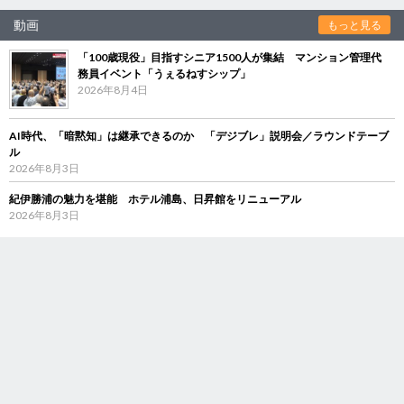
動画
もっと見る
「100歳現役」目指すシニア1500人が集結 マンション管理代
務員イベント「うぇるねすシップ」
2026年8月4日
AI時代、「暗黙知」は継承できるのか 「デジブレ」説明会／ラウンドテーブ
ル
2026年8月3日
紀伊勝浦の魅力を堪能 ホテル浦島、日昇館をリニューアル
2026年8月3日