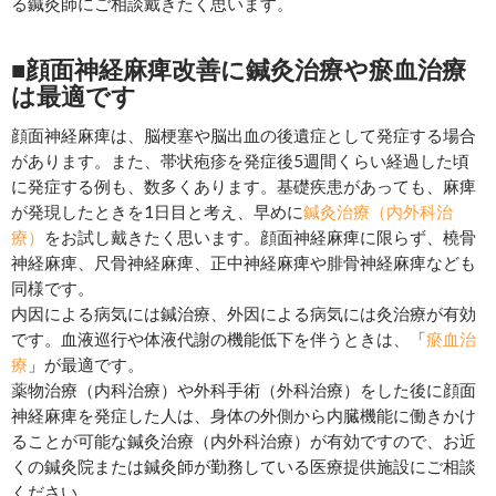
る鍼灸師にご相談戴きたく思います。
■顔面神経麻痺改善に鍼灸治療や瘀血治療
は最適です
顔面神経麻痺は、脳梗塞や脳出血の後遺症として発症する場合
があります。また、帯状疱疹を発症後5週間くらい経過した頃
に発症する例も、数多くあります。基礎疾患があっても、麻痺
が発現したときを1日目と考え、早めに
鍼灸治療（内外科治
療）
をお試し戴きたく思います。顔面神経麻痺に限らず、橈骨
神経麻痺、尺骨神経麻痺、正中神経麻痺や腓骨神経麻痺なども
同様です。
内因による病気には鍼治療、外因による病気には灸治療が有効
です。血液巡行や体液代謝の機能低下を伴うときは、「
瘀血治
療
」が最適です。
薬物治療（内科治療）や外科手術（外科治療）をした後に顔面
神経麻痺を発症した人は、身体の外側から内臓機能に働きかけ
ることが可能な鍼灸治療（内外科治療）が有効ですので、お近
くの鍼灸院または鍼灸師が勤務している医療提供施設にご相談
ください。