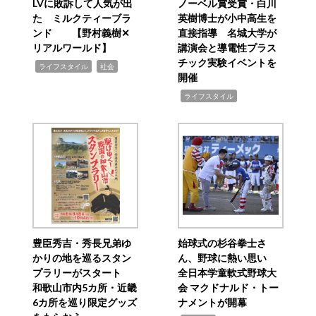
LVに敗訴して人気が出
ノーベル賞受賞・白川
た ミルクティーブラ
英樹博士が小中高生を
ンド 【野村義樹✕
直接指導 名城大学が
リアルワールド】
講演会と導電性プラス
チック実験イベントを
,
,
ライフスタイル
社会
開催
,
ライフスタイル
豊臣秀吉・秀長兄弟ゆ
始球式の杉谷拳士さ
かりの地を巡るスタン
ん、野球に熱い思い
プラリーがスタート
全日本学童軟式野球大
和歌山市内5カ所・近畿
会 マクドナルド・トー
6カ所を巡り限定グッズ
ナメントが開幕