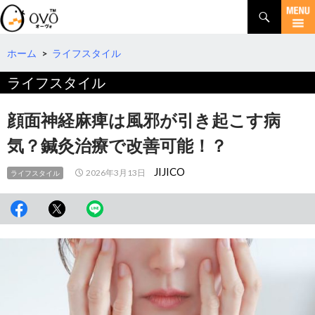
検
索
コ
ン
テ
ホーム
>
ライフスタイル
ン
ライフスタイル
ツ
へ
移
顔面神経麻痺は風邪が引き起こす病
動
気？鍼灸治療で改善可能！？
JIJICO
2026年3月13日
ライフスタイル