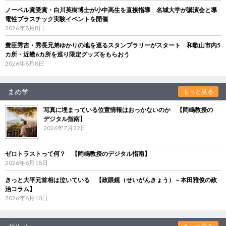
ノーベル賞受賞・白川英樹博士が小中高生を直接指導 名城大学が講演会と導
電性プラスチック実験イベントを開催
2026年8月8日
豊臣秀吉・秀長兄弟ゆかりの地を巡るスタンプラリーがスタート 和歌山市内5
カ所・近畿6カ所を巡り限定グッズをもらおう
2026年8月8日
まめ学
もっと見る
写真に埋まっている位置情報はおっかないのか 【岡嶋教授の
デジタル指南】
2026年7月22日
ゼロトラストって何？ 【岡嶋教授のデジタル指南】
2026年6月18日
きっと大平元首相は泣いている 【政眼鏡（せいがんきょう）－本田雅俊の政
治コラム】
2026年6月10日