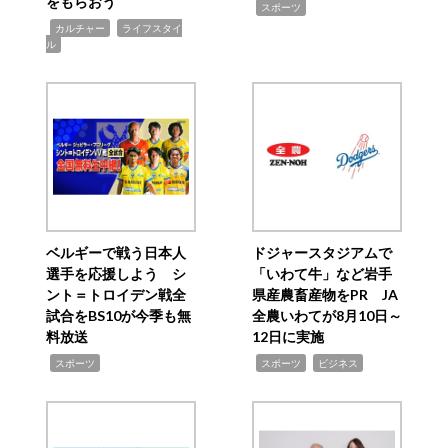
をもらおう
,
スポーツ
,
,
カルチャー
ライフスタイ
ル
ベルギーで戦う日本人
ドジャースタジアムで
選手を応援しよう シ
「いわて牛」など岩手
ント＝トロイデン戦全
県産農畜産物をPR JA
試合をBS10が今季も無
全農いわてが8月10日～
料放送
12日に実施
,
,
,
スポーツ
スポーツ
ビジネス