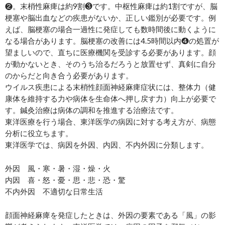
❷。末梢性麻痺は約9割❸です。中枢性麻痺は約1割ですが、脳
梗塞や脳出血などの疾患がないか、正しい鑑別が必要です。例
えば、脳梗塞の場合一過性に発症しても数時間後に動くように
なる場合があります。脳梗塞の改善には4.5時間以内❹の処置が
望ましいので、直ちに医療機関を受診する必要があります。顔
が動かないとき、そのうち治るだろうと放置せず、真剣に自分
のからだと向き合う必要があります。
ウイルス疾患による末梢性顔面神経麻痺症状には、整体力（健
康体を維持する力や病体を生命体へ押し戻す力）向上が必要で
す。鍼灸治療は病体の調和を推進する治療法です。
東洋医療を行う場合、東洋医学の病因に対する考え方が、病態
分析に役立ちます。
東洋医学では、病因を外因、内因、不内外因に分類します。
外因 風・寒・暑・湿・燥・火
内因 喜・怒・憂・思・悲・恐・驚
不内外因 不適切な日常生活
顔面神経麻痺を発症したときは、外因の要素である「風」の影