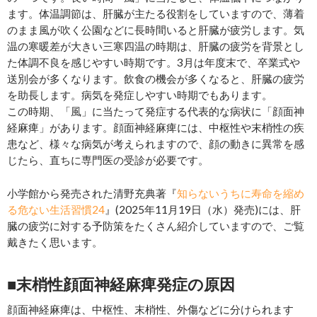
ます。体温調節は、肝臓が主たる役割をしていますので、薄着
のまま風が吹く公園などに長時間いると肝臓が疲労します。気
温の寒暖差が大きい三寒四温の時期は、肝臓の疲労を背景とし
た体調不良を感じやすい時期です。3月は年度末で、卒業式や
送別会が多くなります。飲食の機会が多くなると、肝臓の疲労
を助長します。病気を発症しやすい時期でもあります。
この時期、「風」に当たって発症する代表的な病状に「顔面神
経麻痺」があります。顔面神経麻痺には、中枢性や末梢性の疾
患など、様々な病気が考えられますので、顔の動きに異常を感
じたら、直ちに専門医の受診が必要です。
小学館から発売された清野充典著『
知らないうちに寿命を縮め
る危ない生活習慣24
』(2025年11月19日（水）発売)には、肝
臓の疲労に対する予防策をたくさん紹介していますので、ご覧
戴きたく思います。
■末梢性顔面神経麻痺発症の原因
顔面神経麻痺は、中枢性、末梢性、外傷などに分けられます