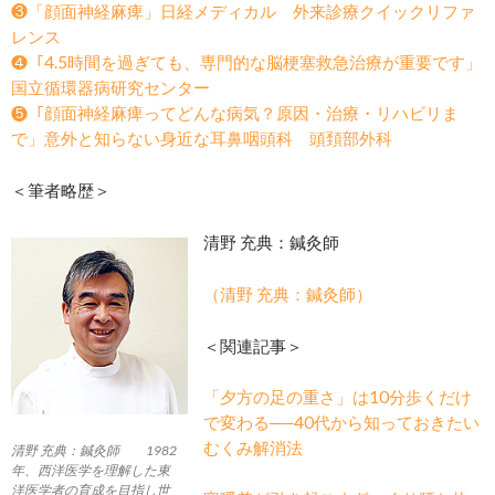
❸「顔面神経麻痺」日経メディカル 外来診療クイックリファ
レンス
❹「4.5時間を過ぎても、専門的な脳梗塞救急治療が重要です」
国立循環器病研究センター
❺「顔面神経麻痺ってどんな病気？原因・治療・リハビリま
で」意外と知らない身近な耳鼻咽頭科 頭頚部外科
＜筆者略歴＞
清野 充典：鍼灸師
（清野 充典：鍼灸師）
＜関連記事＞
「夕方の足の重さ」は10分歩くだけ
で変わる──40代から知っておきたい
むくみ解消法
清野 充典：鍼灸師 1982
年、西洋医学を理解した東
洋医学者の育成を目指し世