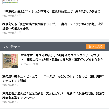
「中東発」値上げラッシュが本格化 飲食料品値上げ、約3年ぶりの多さに
2026年8月4日
物価高でも「夏は家族で長距離ドライブ」 宿泊ドライブ予算4万円超、渋滞・
猛暑への備えも必須
2026年8月3日
カルチャー
もっと見る
豊臣秀吉・秀長兄弟ゆかりの地を巡るスタンプラリーがスター
ト 和歌山市内5カ所・近畿6カ所を巡り限定グッズをもらおう
2026年8月8日
旅の思い出を五・七・五で！ エースが「かばんの日」に合わせ「旅行川柳コ
ンテスト」を開催
2026年8月7日
東野圭吾が選んだ「記憶に残る一文」はどれ？ 最新作『永遠の記憶』発売で
読者参加型キャンペーン
2026年8月7日