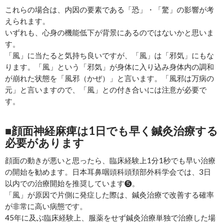
これらの場合は、内因の要素である「恐」・「驚」の影響が考
えられます。
いずれも、心身の機能低下が背景にあるのではないかと思いま
す。
「風」に当たると気持ち良いですが、「風」は「邪気」にもな
ります。「風」という「邪気」が身体に入り込み身体内の調和
が崩れた状態を「風邪（かぜ）」と言います。「風邪は万病の
元」と言いますので、「風」との付き合いには注意が必要で
す。
■顔面神経麻痺は1日でも早く鍼灸治療する
必要があります
顔面の動きが悪いと思ったら、臨床経験上1分1秒でも早い治療
の開始を勧めます。日本耳鼻咽頭科頭頚部外科学会では、3日
以内での治療開始を推奨しています❺。
「風」が原因で片側に発症した際は、鍼灸治療で改善する確率
が非常に高い病態です。
45年に及ぶ臨床経験上、服薬をせず鍼灸治療単独で治療した場