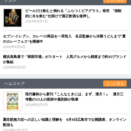
グルメ
もっと見る
ビールだけ飲むと倒れる「ふらつくビアグラス」発売 “強制
的に水を飲む”仕掛けで適正飲酒を後押し
2026年8月7日
セブン‐イレブン、カレー15商品を一斉投入 名店監修から冷製うどんまで“夏
のカレーフェス”を開催中
2026年8月6日
横浜高島屋で「韓国市場」がスタート 人気グルメから雑貨まで約30ブランド
が集結
2026年8月5日
ヘルスケア
もっと見る
現代書林から新刊『こんなときには、まず、漢方！』 漢方三
考塾の15人の医師や薬剤師が執筆
2026年8月5日
重症筋無力症への正しい知識と理解を 8月8日広島市で公開講座、オンライン
配信も
2026年7月31日