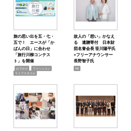
旅の思い出を五・七・
故人の「想い」かなえ
五で！ エースが「か
る 遺贈寄付 日本財
ばんの日」に合わせ
団名誉会長 笹川陽平氏
「旅行川柳コンテス
×フリーアナウンサー
ト」を開催
長野智子氏
,
,
,
おでかけ
ファッション
PR
ライフスタイル