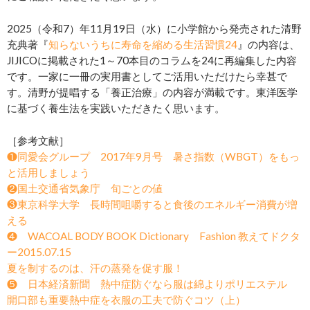
2025（令和7）年11月19日（水）に小学館から発売された清野
充典著『
知らないうちに寿命を縮める生活習慣24
』の内容は、
JIJICOに掲載された1～70本目のコラムを24に再編集した内容
です。一家に一冊の実用書としてご活用いただけたら幸甚で
す。清野が提唱する「養正治療」の内容が満載です。東洋医学
に基づく養生法を実践いただきたく思います。
［参考文献］
❶同愛会グループ 2017年9月号 暑さ指数（WBGT）をもっ
と活用しましょう
❷国土交通省気象庁 旬ごとの値
❸東京科学大学 長時間咀嚼すると食後のエネルギー消費が増
える
❹ WACOAL BODY BOOK Dictionary Fashion 教えてドクタ
ー2015.07.15
夏を制するのは、汗の蒸発を促す服！
❺ 日本経済新聞 熱中症防ぐなら服は綿よりポリエステル
開口部も重要熱中症を衣服の工夫で防ぐコツ（上）