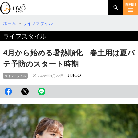
検
索
コ
ン
テ
ホーム
>
ライフスタイル
ン
ライフスタイル
ツ
へ
移
4月から始める暑熱順化 春土用は夏バ
動
テ予防のスタート時期
JIJICO
2026年4月22日
ライフスタイル