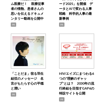
ム医療だ！ 医療従事
ード2025」を開催 デ
者の情熱、患者さんの
ータとAIで変わる人事
思いを伝えるドキュメ
戦略 科学的人事の最
ンタリー動画を公開中
新事例
PR
PR
「ことだま」宿る羽生
HIV/エイズにまつわる6
結弦のメッセージ 名
つの“理解のギャッ
言がもたらす心の平穏
プ”とは？ 2030年の流
と潤い
行終結を目指すGAP6の
特設サイトを公開
PR
PR