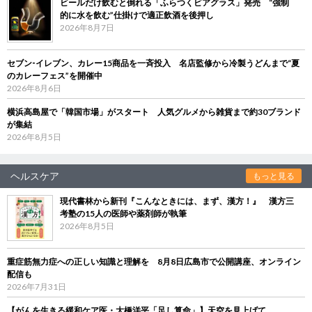
ビールだけ飲むと倒れる「ふらつくビアグラス」発売 “強制
的に水を飲む”仕掛けで適正飲酒を後押し
2026年8月7日
セブン‐イレブン、カレー15商品を一斉投入 名店監修から冷製うどんまで“夏
のカレーフェス”を開催中
2026年8月6日
横浜高島屋で「韓国市場」がスタート 人気グルメから雑貨まで約30ブランド
が集結
2026年8月5日
ヘルスケア
もっと見る
現代書林から新刊『こんなときには、まず、漢方！』 漢方三
考塾の15人の医師や薬剤師が執筆
2026年8月5日
重症筋無力症への正しい知識と理解を 8月8日広島市で公開講座、オンライン
配信も
2026年7月31日
【がんを生きる緩和ケア医・大橋洋平「足し算命」】天空を見上げて