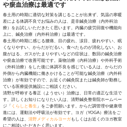
や瘀血治療は最適です
春土用の時期に適切な対策を講じることが出来ず、気温の寒暖
差による体調不良でお悩みの人は、是非鍼灸治療（内外科治
療）をお試しいただきたく思います。内臓の疲労回復や機能向
上に、鍼灸治療（内外科治療）は最適です。
春土用の時期に感じる腰痛、目の疲れ、涙目、疲れやすい、眠
くなりやすい、からだがだるい、食べたものが消化しない、お
腹がはる、ガスがたまりやすいなどの症状は、数回の鍼灸治療
や瘀血治療で改善可能です。薬物治療（内科治療）や外科手術
（外科治療）をした後に体調不良を感じている人は、からだの
外側から内臓機能に働きかけることが可能な鍼灸治療（内外科
治療）が有効ですので、お近くの鍼灸院または鍼灸師が勤務し
ている医療提供施設にご相談ください。
清野が呼称する養正（ようせい）治療は、日常の適正な生活で
す。詳しくお知りになりたい人は、清野鍼灸整骨院ホームペー
ジ「
くらしと養生
」をご参照願います。からだ調管理や健康増
進には、運動法や呼吸法が有効です。ヨガ（YOGA）療法をご
希望の人は、
清野メディカルヨーガ
もしくはお近くのヨガ教室
にご相談いただきたく思います。