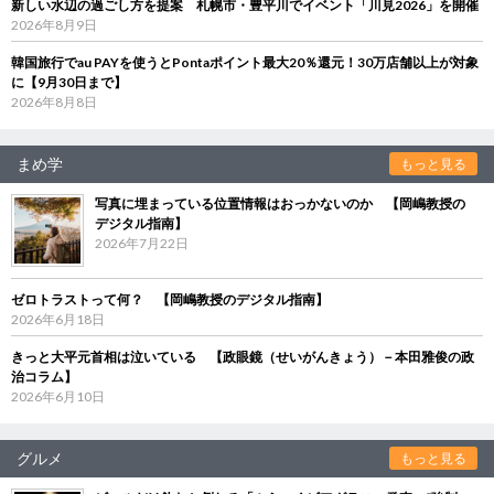
新しい水辺の過ごし方を提案 札幌市・豊平川でイベント「川見2026」を開催
2026年8月9日
韓国旅行でau PAYを使うとPontaポイント最大20％還元！30万店舗以上が対象
に【9月30日まで】
2026年8月8日
まめ学
もっと見る
写真に埋まっている位置情報はおっかないのか 【岡嶋教授の
デジタル指南】
2026年7月22日
ゼロトラストって何？ 【岡嶋教授のデジタル指南】
2026年6月18日
きっと大平元首相は泣いている 【政眼鏡（せいがんきょう）－本田雅俊の政
治コラム】
2026年6月10日
グルメ
もっと見る