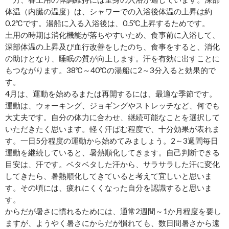
体温（内臓の温度）は、シャワーでの入浴後体温の上昇は約
0.2℃です。湯船に入る入浴後は、0.5℃上昇するためです。
土用の時期は消化機能が落ちやすいため、食事前に入浴して、
深部体温の上昇及び血行改善をしたのち、食事をすると、消化
の助けとなり、睡眠の質が向上します。汗を有効に出すことに
もつながります。38℃～40℃の湯船に2～3分入ると効果的で
す。
4月は、運動を始めるまたは再開するには、最適な季節です。
運動は、ウォーキング、ジョギングやストレッチなど、何でも
大丈夫です。自分の体力に合わせ、継続可能なことを選択して
いただきたく思います。軽く汗ばむ程度で、十分効果が表れま
す。一日5分程度の運動から始めてみましょう。2～3週間毎日
運動を継続していると、暑熱順化してきます。自己判断できる
目安は、汗です。ベタベタした汗から、サラサラした汗に変化
してきたら、暑熱順化してきていると考えて宜しいと思いま
す。その頃には、疲れにくくなった自分を認識すると思いま
す。
からだが暑さに慣れるためには、通常2週間～1か月程度を要し
ますが、ようやく暑さにからだが慣れても、数日間暑さから遠