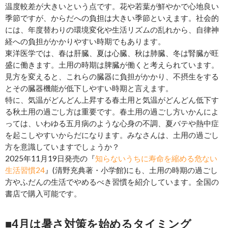
温度較差が大きいという点です。花や若葉が鮮やかで心地良い
季節ですが、からだへの負担は大きい季節といえます。社会的
には、年度替わりの環境変化や生活リズムの乱れから、自律神
経への負担がかかりやすい時期でもあります。
東洋医学では、春は肝臓、夏は心臓、秋は肺臓、冬は腎臓が旺
盛に働きます。土用の時期は脾臓が働くと考えられています。
見方を変えると、これらの臓器に負担がかかり、不摂生をする
とその臓器機能が低下しやすい時期と言えます。
特に、気温がどんどん上昇する春土用と気温がどんどん低下す
る秋土用の過ごし方は重要です。春土用の過ごし方いかんによ
っては、いわゆる五月病のような心身の不調、夏バテや熱中症
を起こしやすいからだになります。みなさんは、土用の過ごし
方を意識していますでしょうか？
2025年11月19日発売の『
知らないうちに寿命を縮める危ない
生活習慣24
』(清野充典著・小学館)にも、土用の時期の過ごし
方やふだんの生活でやめるべき習慣を紹介しています。全国の
書店で購入可能です。
■4月は暑さ対策を始めるタイミング