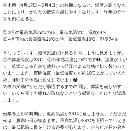
春土用（4月17日～5月4日）の時期になると、湿度が高くなる
ことにより、からだの疲労を感じやすくなります。昨年のデー
タを例にとると、
① 3月の最高気温26℃の時、最低気温9℃、湿度64％
② 4月下旬の最高気温26℃の時、最低気温18℃、湿度74％
となっています。最高気温だけ見ると同じように見えますが、
①の体感温度は23℃、②の体感温度は26℃です❶。湿度が上が
り、乾燥による自然な放熱から発汗による放熱に切り替わって
います。また、夜間温度（最低温度）が約10℃上がっているた
め、睡眠中の体温は変化しています❷。
気候の変動にからだが順応するまでの間は、体調を崩しやす
い、いくら寝ても疲れが取れないという感覚を、たびたび認識
します。
例年春土用の時期は、最高気温が28℃に達しません。まだまだ
夜は、肌寒い日が続きます。最高気温が28℃を下回っていとき
は、最低気温に目を向ける必要があります。からだが昼の暑さ