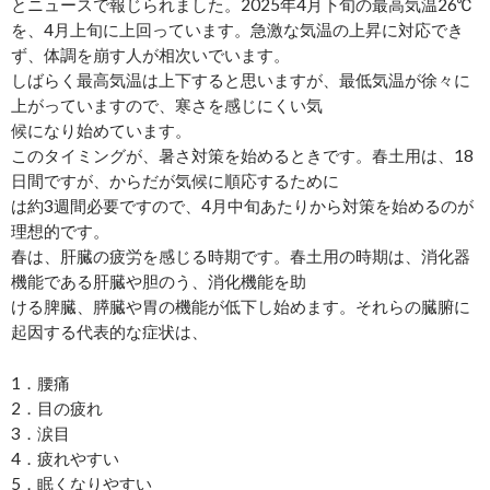
とニュースで報じられました。2025年4月下旬の最高気温26℃
を、4月上旬に上回っています。急激な気温の上昇に対応でき
ず、体調を崩す人が相次いでいます。
しばらく最高気温は上下すると思いますが、最低気温が徐々に
上がっていますので、寒さを感じにくい気
候になり始めています。
このタイミングが、暑さ対策を始めるときです。春土用は、18
日間ですが、からだが気候に順応するために
は約3週間必要ですので、4月中旬あたりから対策を始めるのが
理想的です。
春は、肝臓の疲労を感じる時期です。春土用の時期は、消化器
機能である肝臓や胆のう、消化機能を助
ける脾臓、膵臓や胃の機能が低下し始めます。それらの臓腑に
起因する代表的な症状は、
1．腰痛
2．目の疲れ
3．涙目
4．疲れやすい
5．眠くなりやすい