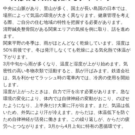
中央に山脈があり、里山が多く、国土が長い島国の日本では、
場所によって気温の環境が大きく異なります。健康管理を考え
る際、ご自分の住む地域の特性を把握する必要があります。
清野鍼灸整骨院がある関東エリアの気候を例に取り、話を進め
ます。
関東平野の冬季は、雨がほとんどなく乾燥しています。湿度は
50％前後です。冬は発汗しなくても乾燥による気化熱で体温が
下がります。
3月中旬から雨が多くなり、温度と湿度が上がり始めます。気
密性の高い冬物衣類で活動すると、肌が汗ばみます。鉄道会社
は、気を利かせてラッシュ時の電車内では、冷房の使用を開始
します。
湿度が上がったときは、自力で汗を出す必要があります。急な
環境の変化により、体内では自律神経の変動がおこり、のぼせ
たようになり、上半身だけ大量に汗が出ます。まだ、気温は低
いため、外気により汗が冷えます。からだは、体温低下を防ぐ
ため自律神経が活発に働きます。この繰り返しが、からだの疲
労へとつながります。3月から4月上旬に特有の悪循環です。