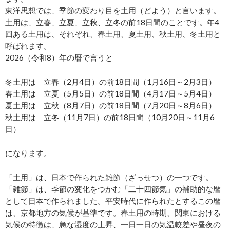
東洋思想では、季節の変わり目を土用（どよう）と言います。
土用は、立春、立夏、立秋、立冬の前18日間のことです。年4
回ある土用は、それぞれ、春土用、夏土用、秋土用、冬土用と
呼ばれます。
2026（令和8）年の暦で言うと
冬土用は 立春（2月4日）の前18日間（1月16日～2月3日）
春土用は 立夏（5月5日）の前18日間（4月17日～5月4日）
夏土用は 立秋（8月7日）の前18日間（7月20日～8月6日）
秋土用は 立冬（11月7日）の前18日間（10月20日～11月6
日）
になります。
「土用」は、日本で作られた雑節（ざっせつ）の一つです。
「雑節」は、季節の変化をつかむ「二十四節気」の補助的な暦
として日本で作られました。平安時代に作られたとするこの暦
は、京都地方の気候が基準です。春土用の時期、関東における
気候の特徴は、急な湿度の上昇、一日一日の気温較差や昼夜の