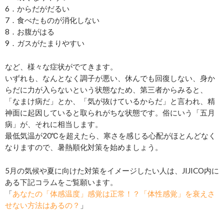
6．からだがだるい
7．食べたものが消化しない
8．お腹がはる
9．ガスがたまりやすい
など、様々な症状がでてきます。
いずれも、なんとなく調子が悪い、休んでも回復しない、身か
らだに力が入らないという状態なため、第三者からみると、
「なまけ病だ」とか、「気が抜けているからだ」と言われ、精
神面に起因していると取られがちな状態です。俗にいう「五月
病」が、それに相当します。
最低気温が20℃を超えたら、寒さを感じる心配がほとんどなく
なりますので、暑熱順化対策を始めましょう。
5月の気候や夏に向けた対策をイメージしたい人は、JIJICO内に
ある下記コラムをご覧願います。
「
あなたの「体感温度」感覚は正常！？「体性感覚」を衰えさ
せない方法はあるの？
」