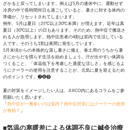
ざかると戻ってしまいます。例えば5月の連休中に、運動せず
冷房の中で長時間何日も過ごしていると、暑さに対する体内の
準備が、リセットされてしまいます。
例年、5月は夏日（25℃以上30℃未満）が増えます。近年は真
夏日（30℃以上）の日もあります。そのため、熱中症で搬送さ
れる人が急増します。熱中症患者の4割は室内で生活している
人です。そのうち1割は夜間に発生しています。
5月末頃からの本格的な蒸し暑さに備え、春土用のうちから暑
さにからだを慣らす生活を始めましょう。汗が出やすい体調を
つくること、「体温低下を考慮した適度な涼しさ」を感じるよ
うにクーラーの使用を注意することが、元気に夏を迎えるため
のポイントです。❼❽❾
夏の対策をイメージしたい人は、JIJICO内にあるコラムをご参
照願いたく思います。
「
熱中症が一番多いのは室内？熱中症対策にはクーラーの使用
が有効？
」
■気温の寒暖差による体調不良に鍼灸治療