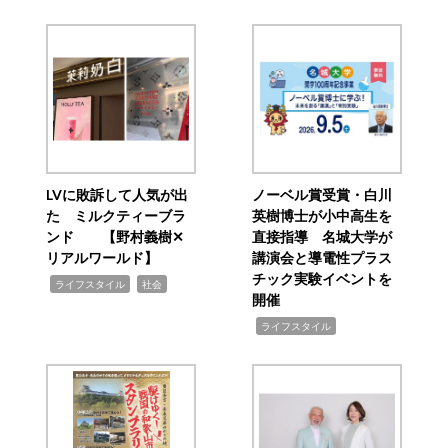
LVに敗訴して人気が出
ノーベル賞受賞・白川
た ミルクティーブラ
英樹博士が小中高生を
ンド 【野村義樹✕
直接指導 名城大学が
リアルワールド】
講演会と導電性プラス
チック実験イベントを
,
,
ライフスタイル
社会
開催
,
ライフスタイル