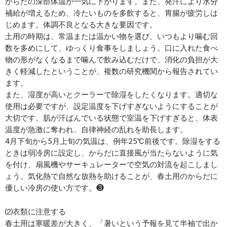
からだの深部体温が一気に下がります。また、発汗により水分
補給が増えるため、冷たいものを多飲すると、胃腸が疲労しは
じめます。体調不良となる大きな要因です。
土用の時期は、常温または温かい物を選び、いつもより噛む回
数を多めにして、ゆっくり食事をしましょう。口に入れた食べ
物の形がなくなるまで噛んで飲み込むだけで、消化の負担が大
きく軽減したということが、複数の研究機関から報告されてい
ます。
また、湿度が高いとクーラーで除湿をしたくなります。適切な
使用は必要ですが、設定温度を下げすぎないようにすることが
大切です。肌が汗ばんでいる状態で室温を下げすぎると、体表
温度が急激に奪われ、自律神経の乱れを助長します。
4月下旬から5月上旬の気温は、例年25℃前後です。除湿をする
ときは弱冷房に設定し、からだに直接風が当たらないように気
を付け、扇風機やサーキュレーターで空気の対流を起こしまし
ょう。気化熱で自然な放熱を助けることが、春土用のからだに
優しい冷房の使い方です。❸
⑵衣類に注意する
春土用は寒暖差が大きく、「暑いという予報を見て半袖で出か