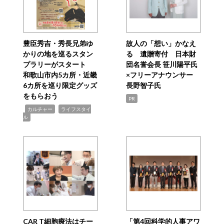
豊臣秀吉・秀長兄弟ゆ
故人の「想い」かなえ
かりの地を巡るスタン
る 遺贈寄付 日本財
プラリーがスタート
団名誉会長 笹川陽平氏
和歌山市内5カ所・近畿
×フリーアナウンサー
6カ所を巡り限定グッズ
長野智子氏
をもらおう
PR
,
,
カルチャー
ライフスタイ
ル
CAR T細胞療法はチー
「第4回科学的人事アワ