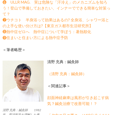
❻ ULLR MAG. 実は危険な「汗冷え」のメカニズムを知ろ
う！登山で準備しておきたい、インナーでできる簡単な対策っ
て？
❼ウチコト 半身浴って効果はあるの? 全身浴、シャワー浴と
の上手な使い分け方は?【東京ガス都市生活研究所】
❽熱中症ゼロへ 熱中症について学ぼう：暑熱順化
❾住まいと住まい方による熱中症予防
＜筆者略歴＞
清野 充典：鍼灸師
（清野 充典：鍼灸師）
＜関連記事＞
顔面神経麻痺は風邪が引き起こす病
気？鍼灸治療で改善可能！？
清野 充典：鍼灸師 1982
年、西洋医学を理解した東