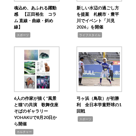
魂込め、あふれる躍動
新しい水辺の過ごし方
感 【正田裕生 コラ
を提案 札幌市・豊平
ム 直線・曲線・斜め
川でイベント「川見
線】
2026」を開催
,
,
スポーツ
ライフスタイル
6人の作家が描く“風景
弓ヶ浜（鳥取）が初勝
と猫”の共演 歌舞伎座
利 全日本学童野球の1
そばのギャラリー
回戦
YOHAKUで8月20日か
,
スポーツ
ら開催
,
カルチャー