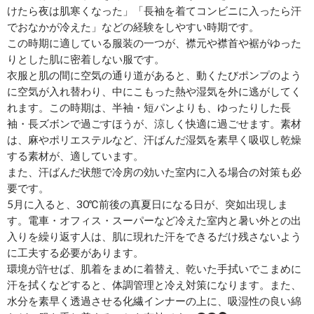
けたら夜は肌寒くなった」「長袖を着てコンビニに入ったら汗
でおなかが冷えた」などの経験をしやすい時期です。
この時期に適している服装の一つが、襟元や襟首や裾がゆった
りとした肌に密着しない服です。
衣服と肌の間に空気の通り道があると、動くたびポンプのよう
に空気が入れ替わり、中にこもった熱や湿気を外に逃がしてく
れます。この時期は、半袖・短パンよりも、ゆったりした長
袖・長ズボンで過ごすほうが、涼しく快適に過ごせます。素材
は、麻やポリエステルなど、汗ばんだ湿気を素早く吸収し乾燥
する素材が、適しています。
また、汗ばんだ状態で冷房の効いた室内に入る場合の対策も必
要です。
5月に入ると、30℃前後の真夏日になる日が、突如出現しま
す。電車・オフィス・スーパーなど冷えた室内と暑い外との出
入りを繰り返す人は、肌に現れた汗をできるだけ残さないよう
に工夫する必要があります。
環境が許せば、肌着をまめに着替え、乾いた手拭いでこまめに
汗を拭くなどすると、体調管理と冷え対策になります。また、
水分を素早く透過させる化繊インナーの上に、吸湿性の良い綿