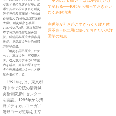
「夕方の足の重さ」は10分歩くだけ
洋医学者の育成を目指し世
で変わる──40代から知っておきたい
界で初めて設立された鍼灸
むくみ解消法
医学専門教育機関「明治鍼
灸短期大学(現明治国際医療
大学)」鍼灸学部を卒業。
寒暖差が引き起こすぎっくり腰と体
1987年2月2日、東京都調布
調不良―冬土用に知っておきたい東洋
市で清野鍼灸整骨院を開
医学の知恵
院。明治国際医療大学客員
教授、早稲田大学特別招聘
講師等歴任。
「鍼灸を国民医療」にす
べく、東京大学、早稲田大
学、順天堂大学等の日本国
内を始め、海外の様々な大
学や医療機関の人たちと研
究を進めている。
1991年には、東京都
府中市で分院の清野鍼
灸整骨院府中センター
を開設。1985年から清
野メディカルヨーガ／
清野ヨーガ道場を主宰