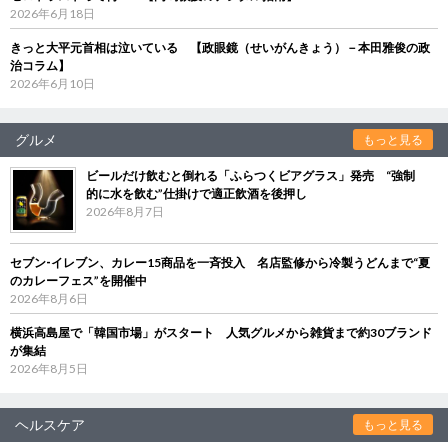
2026年6月18日
きっと大平元首相は泣いている 【政眼鏡（せいがんきょう）－本田雅俊の政
治コラム】
2026年6月10日
グルメ
もっと見る
ビールだけ飲むと倒れる「ふらつくビアグラス」発売 “強制
的に水を飲む”仕掛けで適正飲酒を後押し
2026年8月7日
セブン‐イレブン、カレー15商品を一斉投入 名店監修から冷製うどんまで“夏
のカレーフェス”を開催中
2026年8月6日
横浜高島屋で「韓国市場」がスタート 人気グルメから雑貨まで約30ブランド
が集結
2026年8月5日
ヘルスケア
もっと見る