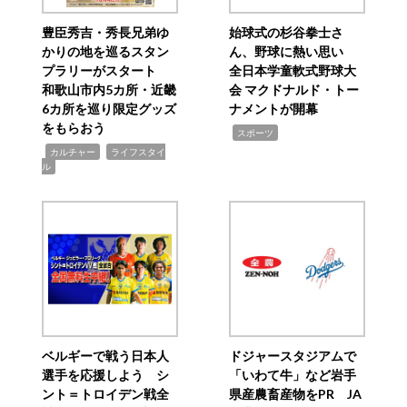
豊臣秀吉・秀長兄弟ゆ
始球式の杉谷拳士さ
かりの地を巡るスタン
ん、野球に熱い思い
プラリーがスタート
全日本学童軟式野球大
和歌山市内5カ所・近畿
会 マクドナルド・トー
6カ所を巡り限定グッズ
ナメントが開幕
をもらおう
,
スポーツ
,
,
カルチャー
ライフスタイ
ル
ベルギーで戦う日本人
ドジャースタジアムで
選手を応援しよう シ
「いわて牛」など岩手
ント＝トロイデン戦全
県産農畜産物をPR JA