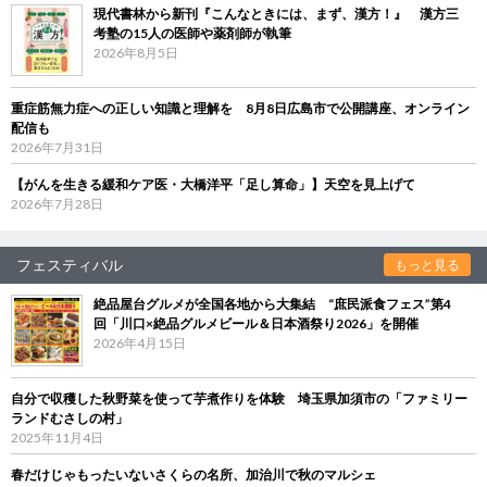
現代書林から新刊『こんなときには、まず、漢方！』 漢方三
考塾の15人の医師や薬剤師が執筆
2026年8月5日
重症筋無力症への正しい知識と理解を 8月8日広島市で公開講座、オンライン
配信も
2026年7月31日
【がんを生きる緩和ケア医・大橋洋平「足し算命」】天空を見上げて
2026年7月28日
フェスティバル
もっと見る
絶品屋台グルメが全国各地から大集結 “庶民派食フェス”第4
回「川口×絶品グルメビール＆日本酒祭り2026」を開催
2026年4月15日
自分で収穫した秋野菜を使って芋煮作りを体験 埼玉県加須市の「ファミリー
ランドむさしの村」
2025年11月4日
春だけじゃもったいないさくらの名所、加治川で秋のマルシェ