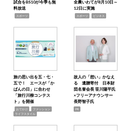
試合をBS10が今季も無
全農いわてが8月10日～
料放送
12日に実施
,
,
,
スポーツ
スポーツ
ビジネス
旅の思い出を五・七・
故人の「想い」かなえ
五で！ エースが「か
る 遺贈寄付 日本財
ばんの日」に合わせ
団名誉会長 笹川陽平氏
「旅行川柳コンテス
×フリーアナウンサー
ト」を開催
長野智子氏
,
,
,
おでかけ
ファッション
PR
ライフスタイル