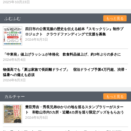
2025年10月23日
ふむふむ
もっと見る
四日市の公害克服の歴史を伝える絵本『スモックリン』制作プ
ロジェクト クラウドファンディングで支援を募集
2026年8月5日
「中東発」値上げラッシュが本格化 飲食料品値上げ、約3年ぶりの多さに
2026年8月4日
物価高でも「夏は家族で長距離ドライブ」 宿泊ドライブ予算4万円超、渋滞・
猛暑への備えも必須
2026年8月3日
カルチャー
もっと見る
豊臣秀吉・秀長兄弟ゆかりの地を巡るスタンプラリーがスター
ト 和歌山市内5カ所・近畿6カ所を巡り限定グッズをもらおう
2026年8月8日