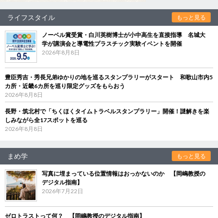
ライフスタイル
もっと見る
ノーベル賞受賞・白川英樹博士が小中高生を直接指導 名城大
学が講演会と導電性プラスチック実験イベントを開催
2026年8月8日
豊臣秀吉・秀長兄弟ゆかりの地を巡るスタンプラリーがスタート 和歌山市内5
カ所・近畿6カ所を巡り限定グッズをもらおう
2026年8月8日
長野・筑北村で「ちくほくタイムトラベルスタンプラリー」開催！謎解きを楽
しみながら全17スポットを巡る
2026年8月8日
まめ学
もっと見る
写真に埋まっている位置情報はおっかないのか 【岡嶋教授の
デジタル指南】
2026年7月22日
ゼロトラストって何？ 【岡嶋教授のデジタル指南】