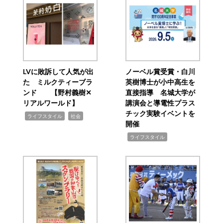
LVに敗訴して人気が出
ノーベル賞受賞・白川
た ミルクティーブラ
英樹博士が小中高生を
ンド 【野村義樹✕
直接指導 名城大学が
リアルワールド】
講演会と導電性プラス
チック実験イベントを
,
,
ライフスタイル
社会
開催
,
ライフスタイル