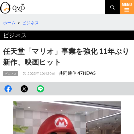
検
索
コ
ン
テ
ホーム
>
ビジネス
ン
ビジネス
ツ
へ
移
任天堂「マリオ」事業を強化 11年ぶり
動
新作、映画ヒット
共同通信 47NEWS
2023年10月20日
ビジネス