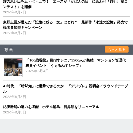
旅の思い出を五・七・五で！ エースが「かばんの日」に合わせ「旅行川柳コ
ンテスト」を開催
2026年8月7日
東野圭吾が選んだ「記憶に残る一文」はどれ？ 最新作『永遠の記憶』発売で
読者参加型キャンペーン
2026年8月7日
動画
もっと見る
「100歳現役」目指すシニア1500人が集結 マンション管理代
務員イベント「うぇるねすシップ」
2026年8月4日
AI時代、「暗黙知」は継承できるのか 「デジブレ」説明会／ラウンドテーブ
ル
2026年8月3日
紀伊勝浦の魅力を堪能 ホテル浦島、日昇館をリニューアル
2026年8月3日