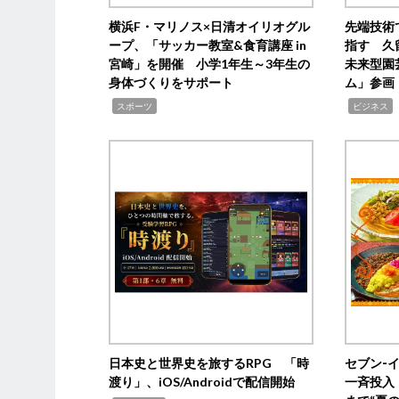
横浜F・マリノス×日清オイリオグル
先端技術
ープ、「サッカー教室&食育講座 in
指す 久
宮崎」を開催 小学1年生～3年生の
未来型園
身体づくりをサポート
ム」参画
,
,
,
スポーツ
ビジネス
日本史と世界史を旅するRPG 「時
セブン‐
渡り」、iOS/Androidで配信開始
一斉投入