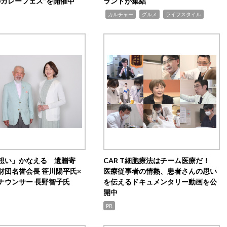
のカレーフェス”を開催中
ランドが集結
,
,
,
カルチャー
グルメ
ライフスタイル
想い」かなえる 遺贈寄
CAR T細胞療法はチーム医療だ！
財団名誉会長 笹川陽平氏×
医療従事者の情熱、患者さんの思い
ナウンサー 長野智子氏
を伝えるドキュメンタリー動画を公
開中
PR