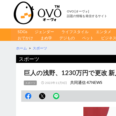
OVO [オーヴォ]
話題の情報を発信するサイト
コンテンツへ移動
検
SDGs
ジェンダー
ライフスタイル
エンタメ
索
おでかけ
まめ学
デジもの
ペット
ビジネ
ホーム
>
スポーツ
スポーツ
巨人の浅野、1230万円で更改 
共同通信 47NEWS
2023年11月8日
スポーツ