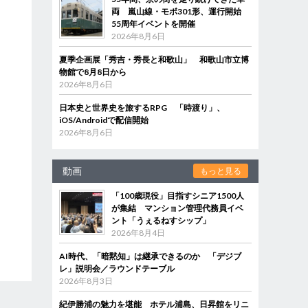
両 嵐山線・モボ301形、運行開始
55周年イベントを開催
2026年8月6日
夏季企画展「秀吉・秀長と和歌山」 和歌山市立博
物館で8月8日から
2026年8月6日
日本史と世界史を旅するRPG 「時渡り」、
iOS/Androidで配信開始
2026年8月6日
動画
もっと見る
「100歳現役」目指すシニア1500人
が集結 マンション管理代務員イベ
ント「うぇるねすシップ」
2026年8月4日
AI時代、「暗黙知」は継承できるのか 「デジブ
レ」説明会／ラウンドテーブル
2026年8月3日
紀伊勝浦の魅力を堪能 ホテル浦島、日昇館をリニ