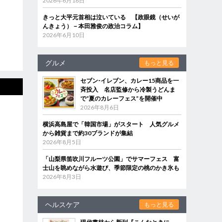
2026年6月18日
きっと大平元首相は泣いている 【政眼鏡（せいが
んきょう）－本田雅俊の政治コラム】
2026年6月10日
グルメ
もっと見る
セブン‐イレブン、カレー15商品を一
斉投入 名店監修から冷製うどんま
で“夏のカレーフェス”を開催中
2026年8月6日
横浜高島屋で「韓国市場」がスタート 人気グルメ
から雑貨まで約30ブランドが集結
2026年8月5日
「山梨県笛吹川フルーツ公園」でサマーフェス 富
士山を眺めながら水遊び、季節限定の桃のかき氷も
2026年8月3日
ヘルスケア
もっと見る