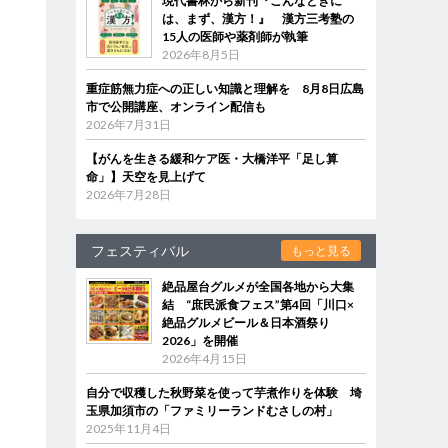
現代書林から新刊『こんなときに
は、まず、漢方！』 漢方三考塾の
15人の医師や薬剤師が執筆
2026年8月5日
重症筋無力症への正しい知識と理解を 8月8日広島
市で公開講座、オンライン配信も
2026年7月31日
【がんを生きる緩和ケア医・大橋洋平「足し算
命」】天空を見上げて
2026年7月28日
フェスティバル
もっと見る
絶品屋台グルメが全国各地から大集
結 “庶民派食フェス”第4回「川口×
絶品グルメビール＆日本酒祭り
2026」を開催
2026年4月15日
自分で収穫した秋野菜を使って芋煮作りを体験 埼
玉県加須市の「ファミリーランドむさしの村」
2025年11月4日