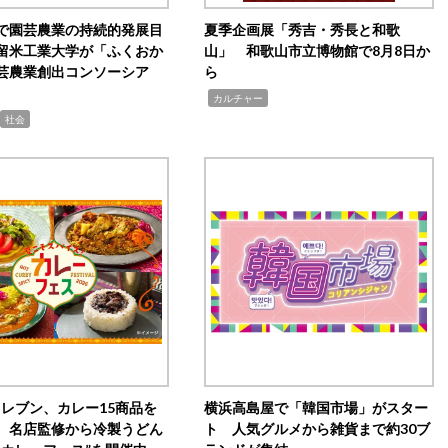
で園芸農業の持続的発展目
夏季企画展「秀吉・秀長と和歌
留米工業大学が「ふくおか
山」 和歌山市立博物館で8月8日か
芸農業創出コンソーシア
ら
,
カルチャー
社会
イレブン、カレー15商品を
横浜高島屋で「韓国市場」がスター
 名店監修から冷製うどん
ト 人気グルメから雑貨まで約30ブ