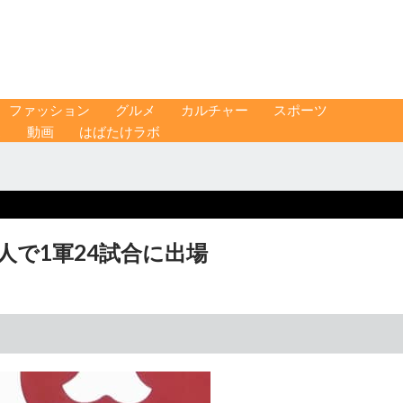
ファッション
グルメ
カルチャー
スポーツ
ス
動画
はばたけラボ
新人で1軍24試合に出場