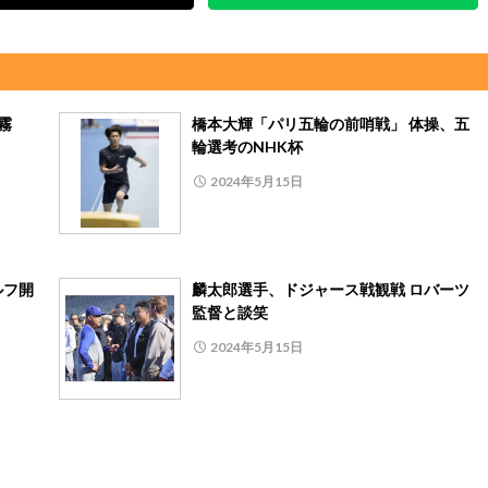
霧
橋本大輝「パリ五輪の前哨戦」 体操、五
輪選考のNHK杯
2024年5月15日
ルフ開
麟太郎選手、ドジャース戦観戦 ロバーツ
監督と談笑
2024年5月15日