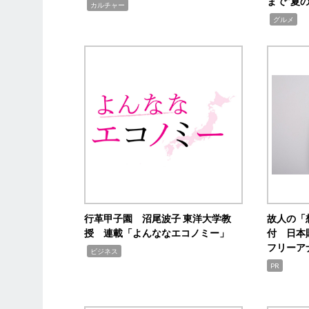
まで“夏
,
カルチャー
,
グルメ
行革甲子園 沼尾波子 東洋大学教
故人の「
授 連載「よんななエコノミー」
付 日本
フリーア
,
ビジネス
PR