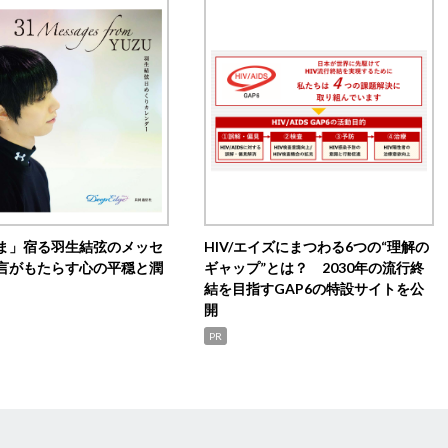
ま」宿る羽生結弦のメッセ
HIV/エイズにまつわる6つの“理解の
言がもたらす心の平穏と潤
ギャップ”とは？ 2030年の流行終
結を目指すGAP6の特設サイトを公
開
PR