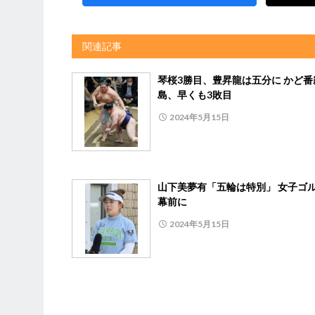
関連記事
琴桜3勝目、豊昇龍は五分に かど番
島、早くも3敗目
2024年5月15日
山下美夢有「五輪は特別」 女子ゴ
幕前に
2024年5月15日