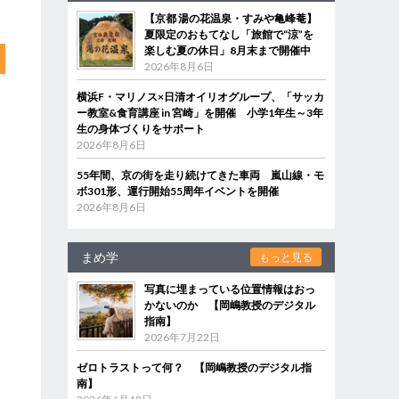
【京都 湯の花温泉・すみや亀峰菴】
夏限定のおもてなし「旅館で“涼”を
楽しむ夏の休日」8月末まで開催中
2026年8月6日
横浜F・マリノス×日清オイリオグループ、「サッカ
ー教室&食育講座 in 宮崎」を開催 小学1年生～3年
生の身体づくりをサポート
2026年8月6日
55年間、京の街を走り続けてきた車両 嵐山線・モ
ボ301形、運行開始55周年イベントを開催
2026年8月6日
まめ学
もっと見る
写真に埋まっている位置情報はおっ
かないのか 【岡嶋教授のデジタル
指南】
2026年7月22日
ゼロトラストって何？ 【岡嶋教授のデジタル指
南】