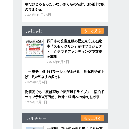
春だけじゃもったいないさくらの名所、加治川で秋
のマルシェ
2025年10月23日
ふむふむ
もっと見る
四日市の公害克服の歴史を伝える絵
本『スモックリン』制作プロジェク
ト クラウドファンディングで支援
を募集
2026年8月5日
「中東発」値上げラッシュが本格化 飲食料品値上
げ、約3年ぶりの多さに
2026年8月4日
物価高でも「夏は家族で長距離ドライブ」 宿泊ド
ライブ予算4万円超、渋滞・猛暑への備えも必須
2026年8月3日
カルチャー
もっと見る
55年間、京の街を走り続けてきた車