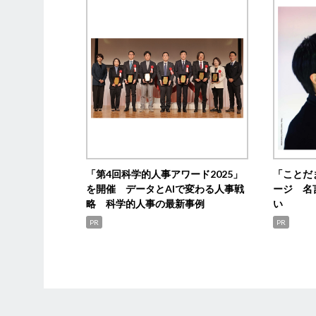
「第4回科学的人事アワード2025」
「ことだ
を開催 データとAIで変わる人事戦
ージ 名
略 科学的人事の最新事例
い
PR
PR