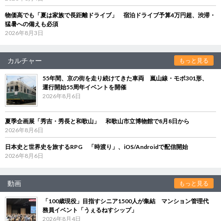
物価高でも「夏は家族で長距離ドライブ」 宿泊ドライブ予算4万円超、渋滞・
猛暑への備えも必須
2026年8月3日
カルチャー
もっと見る
55年間、京の街を走り続けてきた車両 嵐山線・モボ301形、
運行開始55周年イベントを開催
2026年8月6日
夏季企画展「秀吉・秀長と和歌山」 和歌山市立博物館で8月8日から
2026年8月6日
日本史と世界史を旅するRPG 「時渡り」、iOS/Androidで配信開始
2026年8月6日
動画
もっと見る
「100歳現役」目指すシニア1500人が集結 マンション管理代
務員イベント「うぇるねすシップ」
2026年8月4日