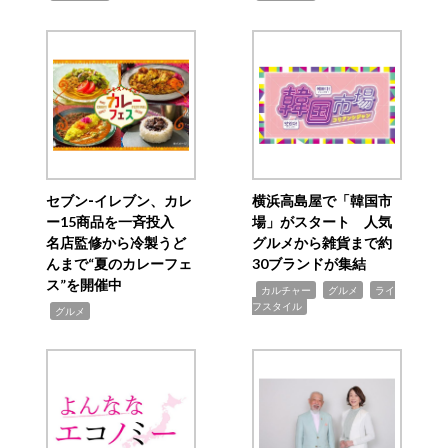
セブン‐イレブン、カレ
横浜高島屋で「韓国市
ー15商品を一斉投入
場」がスタート 人気
名店監修から冷製うど
グルメから雑貨まで約
んまで“夏のカレーフェ
30ブランドが集結
ス”を開催中
,
,
,
カルチャー
グルメ
ライ
フスタイル
,
グルメ