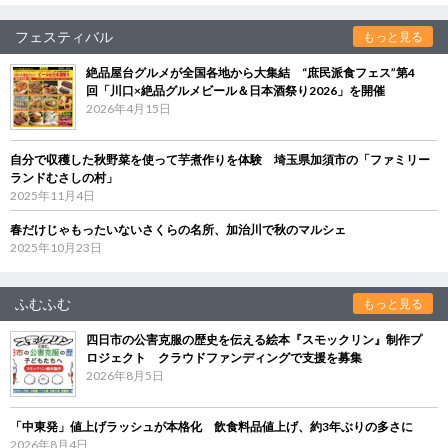
フェスティバル
もっと見る
絶品屋台グルメが全国各地から大集結 “庶民派食フェス”第4
回「川口×絶品グルメビール＆日本酒祭り2026」を開催
2026年4月15日
自分で収穫した秋野菜を使って芋煮作りを体験 埼玉県加須市の「ファミリー
ランドむさしの村」
2025年11月4日
春だけじゃもったいないさくらの名所、加治川で秋のマルシェ
2025年10月23日
ふむふむ
もっと見る
四日市の公害克服の歴史を伝える絵本『スモックリン』制作プ
ロジェクト クラウドファンディングで支援を募集
2026年8月5日
「中東発」値上げラッシュが本格化 飲食料品値上げ、約3年ぶりの多さに
2026年8月4日