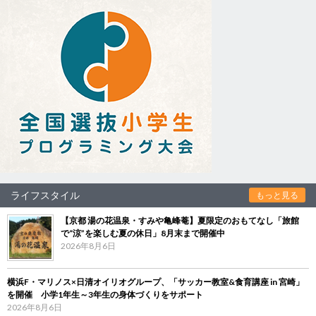
ライフスタイル
もっと見る
【京都 湯の花温泉・すみや亀峰菴】夏限定のおもてなし「旅館
で“涼”を楽しむ夏の休日」8月末まで開催中
2026年8月6日
横浜F・マリノス×日清オイリオグループ、「サッカー教室&食育講座 in 宮崎」
を開催 小学1年生～3年生の身体づくりをサポート
2026年8月6日