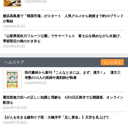
2026年8月6日
横浜高島屋で「韓国市場」がスタート 人気グルメから雑貨まで約30ブランド
が集結
2026年8月5日
「山梨県笛吹川フルーツ公園」でサマーフェス 富士山を眺めながら水遊び、
季節限定の桃のかき氷も
2026年8月3日
ヘルスケア
もっと見る
現代書林から新刊『こんなときには、まず、漢方！』 漢方三
考塾の15人の医師や薬剤師が執筆
2026年8月5日
重症筋無力症への正しい知識と理解を 8月8日広島市で公開講座、オンライン
配信も
2026年7月31日
【がんを生きる緩和ケア医・大橋洋平「足し算命」】天空を見上げて
2026年7月28日