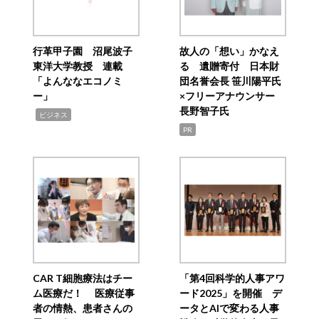
行革甲子園 沼尾波子
故人の「想い」かなえ
東洋大学教授 連載
る 遺贈寄付 日本財
「よんななエコノミ
団名誉会長 笹川陽平氏
ー」
×フリーアナウンサー
長野智子氏
,
ビジネス
PR
CAR T細胞療法はチー
「第4回科学的人事アワ
ム医療だ！ 医療従事
ード2025」を開催 デ
者の情熱、患者さんの
ータとAIで変わる人事