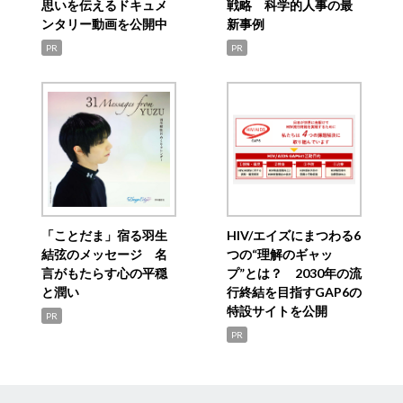
思いを伝えるドキュメ
戦略 科学的人事の最
ンタリー動画を公開中
新事例
PR
PR
「ことだま」宿る羽生
HIV/エイズにまつわる6
結弦のメッセージ 名
つの“理解のギャッ
言がもたらす心の平穏
プ”とは？ 2030年の流
と潤い
行終結を目指すGAP6の
特設サイトを公開
PR
PR