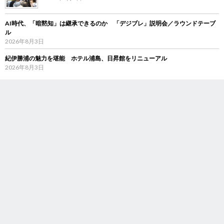
AI時代、「暗黙知」は継承できるのか 「デジブレ」説明会／ラウンドテーブ
ル
2026年8月3日
紀伊勝浦の魅力を堪能 ホテル浦島、日昇館をリニューアル
2026年8月3日