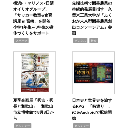
横浜F・マリノス×日清
先端技術で園芸農業の
オイリオグループ、
持続的発展目指す 久
「サッカー教室&食育
留米工業大学が「ふく
講座 in 宮崎」を開催
おか未来型園芸農業創
小学1年生～3年生の身
出コンソーシアム」参
体づくりをサポート
画
,
,
,
スポーツ
ビジネス
社会
夏季企画展「秀吉・秀
日本史と世界史を旅す
長と和歌山」 和歌山
るRPG 「時渡り」、
市立博物館で8月8日か
iOS/Androidで配信開
ら
始
,
,
カルチャー
カルチャー