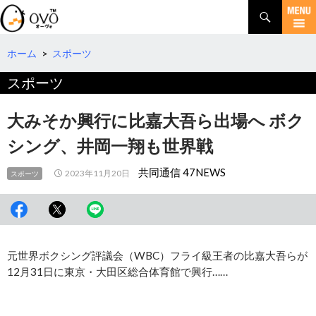
検
索
コ
ン
テ
ホーム
>
スポーツ
ン
スポーツ
ツ
へ
移
大みそか興行に比嘉大吾ら出場へ ボク
動
シング、井岡一翔も世界戦
共同通信 47NEWS
2023年11月20日
スポーツ
元世界ボクシング評議会（WBC）フライ級王者の比嘉大吾らが
12月31日に東京・大田区総合体育館で興行……