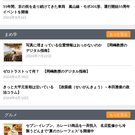
55年間、京の街を走り続けてきた車両 嵐山線・モボ301形、運行開始55周年
イベントを開催
2026年8月6日
まめ学
もっと見る
写真に埋まっている位置情報はおっかないのか 【岡嶋教授の
デジタル指南】
2026年7月22日
ゼロトラストって何？ 【岡嶋教授のデジタル指南】
2026年6月18日
きっと大平元首相は泣いている 【政眼鏡（せいがんきょう）－本田雅俊の政
治コラム】
2026年6月10日
グルメ
もっと見る
セブン‐イレブン、カレー15商品を一斉投入 名店監修から冷
製うどんまで“夏のカレーフェス”を開催中