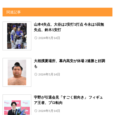
関連記事
山本4失点、大谷は2安打1打点 今永は5回無
失点、鈴木1安打
2024年5月14日
大相撲夏場所、幕内高安が休場 2連勝と好調
も
2024年5月14日
宇野が引退会見「すごく前向き」 フィギュ
ア王者、プロ転向
2024年5月14日