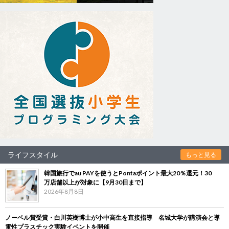
ライフスタイル
もっと見る
韓国旅行でau PAYを使うとPontaポイント最大20％還元！30
万店舗以上が対象に【9月30日まで】
2026年8月8日
ノーベル賞受賞・白川英樹博士が小中高生を直接指導 名城大学が講演会と導
電性プラスチック実験イベントを開催