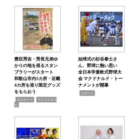
豊臣秀吉・秀長兄弟ゆ
始球式の杉谷拳士さ
かりの地を巡るスタン
ん、野球に熱い思い
プラリーがスタート
全日本学童軟式野球大
和歌山市内5カ所・近畿
会 マクドナルド・トー
6カ所を巡り限定グッズ
ナメントが開幕
をもらおう
,
スポーツ
,
,
カルチャー
ライフスタイ
ル