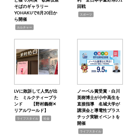
そばのギャラリー
回戦
YOHAKUで8月20日か
,
スポーツ
ら開催
,
カルチャー
LVに敗訴して人気が出
ノーベル賞受賞・白川
た ミルクティーブラ
英樹博士が小中高生を
ンド 【野村義樹✕
直接指導 名城大学が
リアルワールド】
講演会と導電性プラス
チック実験イベントを
,
,
ライフスタイル
社会
開催
,
ライフスタイル