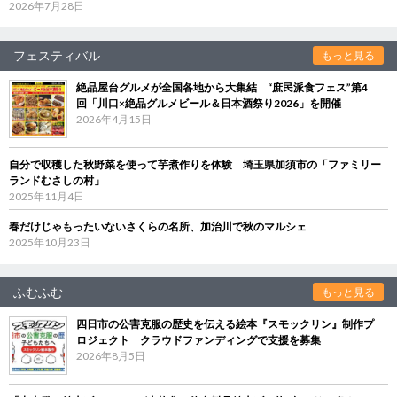
2026年7月28日
フェスティバル
もっと見る
絶品屋台グルメが全国各地から大集結 “庶民派食フェス”第4
回「川口×絶品グルメビール＆日本酒祭り2026」を開催
2026年4月15日
自分で収穫した秋野菜を使って芋煮作りを体験 埼玉県加須市の「ファミリー
ランドむさしの村」
2025年11月4日
春だけじゃもったいないさくらの名所、加治川で秋のマルシェ
2025年10月23日
ふむふむ
もっと見る
四日市の公害克服の歴史を伝える絵本『スモックリン』制作プ
ロジェクト クラウドファンディングで支援を募集
2026年8月5日