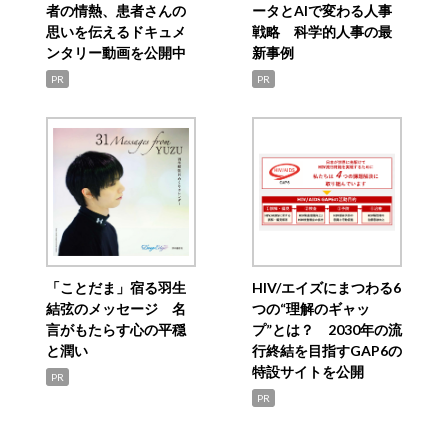
者の情熱、患者さんの
ータとAIで変わる人事
思いを伝えるドキュメ
戦略 科学的人事の最
ンタリー動画を公開中
新事例
PR
PR
「ことだま」宿る羽生
HIV/エイズにまつわる6
結弦のメッセージ 名
つの“理解のギャッ
言がもたらす心の平穏
プ”とは？ 2030年の流
と潤い
行終結を目指すGAP6の
特設サイトを公開
PR
PR