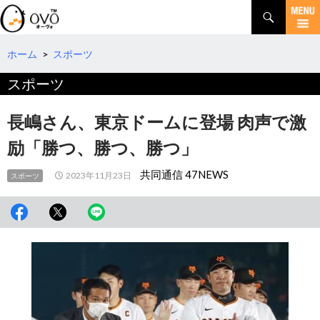
検
索
コ
ン
テ
ホーム
>
スポーツ
ン
スポーツ
ツ
へ
移
長嶋さん、東京ドームに登場 肉声で激
動
励「勝つ、勝つ、勝つ」
共同通信 47NEWS
2023年11月23日
スポーツ