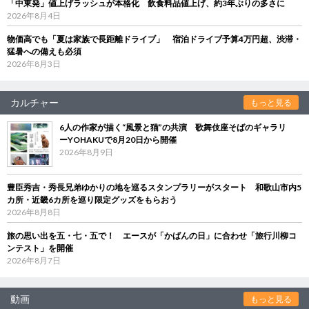
「中東発」値上げラッシュが本格化 飲食料品値上げ、約3年ぶりの多さに
2026年8月4日
物価高でも「夏は家族で長距離ドライブ」 宿泊ドライブ予算4万円超、渋滞・
猛暑への備えも必須
2026年8月3日
カルチャー
もっと見る
6人の作家が描く“風景と猫”の共演 歌舞伎座そばのギャラリ
ーYOHAKUで8月20日から開催
2026年8月9日
豊臣秀吉・秀長兄弟ゆかりの地を巡るスタンプラリーがスタート 和歌山市内5
カ所・近畿6カ所を巡り限定グッズをもらおう
2026年8月8日
旅の思い出を五・七・五で！ エースが「かばんの日」に合わせ「旅行川柳コ
ンテスト」を開催
2026年8月7日
動画
もっと見る