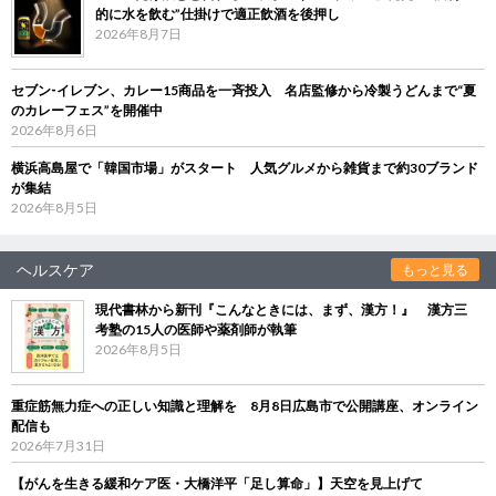
的に水を飲む”仕掛けで適正飲酒を後押し
2026年8月7日
セブン‐イレブン、カレー15商品を一斉投入 名店監修から冷製うどんまで“夏
のカレーフェス”を開催中
2026年8月6日
横浜高島屋で「韓国市場」がスタート 人気グルメから雑貨まで約30ブランド
が集結
2026年8月5日
ヘルスケア
もっと見る
現代書林から新刊『こんなときには、まず、漢方！』 漢方三
考塾の15人の医師や薬剤師が執筆
2026年8月5日
重症筋無力症への正しい知識と理解を 8月8日広島市で公開講座、オンライン
配信も
2026年7月31日
【がんを生きる緩和ケア医・大橋洋平「足し算命」】天空を見上げて