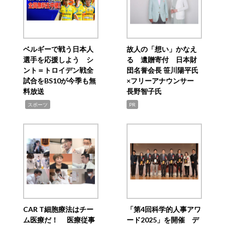
ベルギーで戦う日本人
故人の「想い」かなえ
選手を応援しよう シ
る 遺贈寄付 日本財
ント＝トロイデン戦全
団名誉会長 笹川陽平氏
試合をBS10が今季も無
×フリーアナウンサー
料放送
長野智子氏
,
スポーツ
PR
CAR T細胞療法はチー
「第4回科学的人事アワ
ム医療だ！ 医療従事
ード2025」を開催 デ