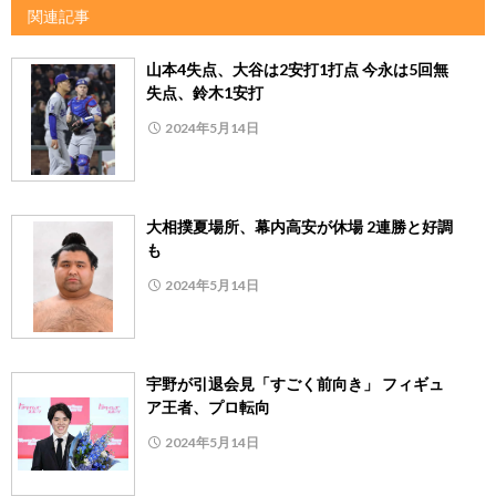
関連記事
山本4失点、大谷は2安打1打点 今永は5回無
失点、鈴木1安打
2024年5月14日
大相撲夏場所、幕内高安が休場 2連勝と好調
も
2024年5月14日
宇野が引退会見「すごく前向き」 フィギュ
ア王者、プロ転向
2024年5月14日