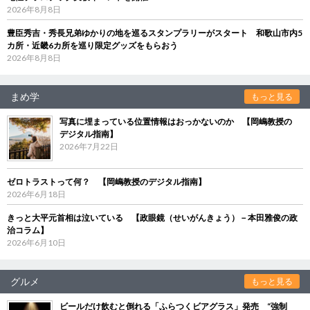
2026年8月8日
豊臣秀吉・秀長兄弟ゆかりの地を巡るスタンプラリーがスタート 和歌山市内5
カ所・近畿6カ所を巡り限定グッズをもらおう
2026年8月8日
まめ学
もっと見る
写真に埋まっている位置情報はおっかないのか 【岡嶋教授の
デジタル指南】
2026年7月22日
ゼロトラストって何？ 【岡嶋教授のデジタル指南】
2026年6月18日
きっと大平元首相は泣いている 【政眼鏡（せいがんきょう）－本田雅俊の政
治コラム】
2026年6月10日
グルメ
もっと見る
ビールだけ飲むと倒れる「ふらつくビアグラス」発売 “強制