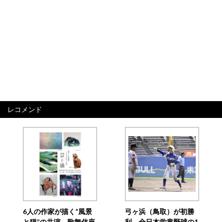
レコメンド
6人の作家が描く“風景
弓ヶ浜（鳥取）が初勝
と猫”の共演 歌舞伎座
利 全日本学童野球の1