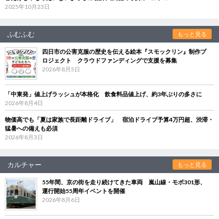
2025年10月23日
ふむふむ
もっと見る
四日市の公害克服の歴史を伝える絵本『スモックリン』制作プ
ロジェクト クラウドファンディングで支援を募集
2026年8月5日
「中東発」値上げラッシュが本格化 飲食料品値上げ、約3年ぶりの多さに
2026年8月4日
物価高でも「夏は家族で長距離ドライブ」 宿泊ドライブ予算4万円超、渋滞・
猛暑への備えも必須
2026年8月3日
カルチャー
もっと見る
55年間、京の街を走り続けてきた車両 嵐山線・モボ301形、
運行開始55周年イベントを開催
2026年8月6日