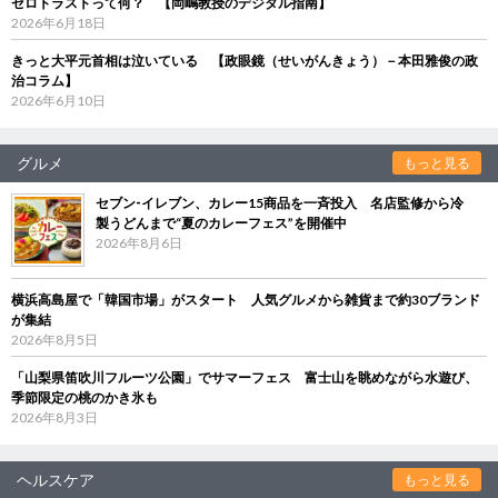
ゼロトラストって何？ 【岡嶋教授のデジタル指南】
2026年6月18日
きっと大平元首相は泣いている 【政眼鏡（せいがんきょう）－本田雅俊の政
治コラム】
2026年6月10日
グルメ
もっと見る
セブン‐イレブン、カレー15商品を一斉投入 名店監修から冷
製うどんまで“夏のカレーフェス”を開催中
2026年8月6日
横浜高島屋で「韓国市場」がスタート 人気グルメから雑貨まで約30ブランド
が集結
2026年8月5日
「山梨県笛吹川フルーツ公園」でサマーフェス 富士山を眺めながら水遊び、
季節限定の桃のかき氷も
2026年8月3日
ヘルスケア
もっと見る