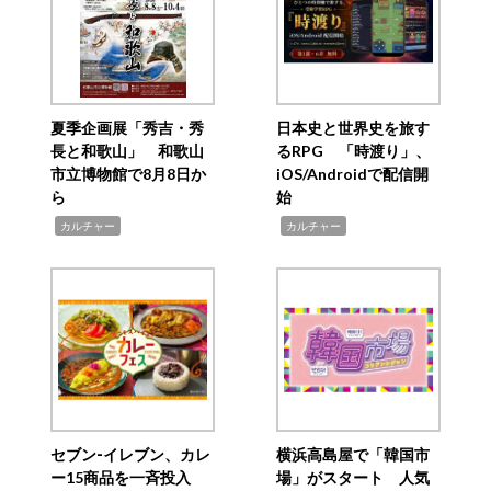
夏季企画展「秀吉・秀
日本史と世界史を旅す
長と和歌山」 和歌山
るRPG 「時渡り」、
市立博物館で8月8日か
iOS/Androidで配信開
ら
始
,
,
カルチャー
カルチャー
セブン‐イレブン、カレ
横浜高島屋で「韓国市
ー15商品を一斉投入
場」がスタート 人気