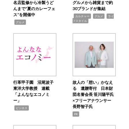
名店監修から冷製うど
グルメから雑貨まで約
んまで“夏のカレーフェ
30ブランドが集結
ス”を開催中
,
,
,
カルチャー
グルメ
ライ
フスタイル
,
グルメ
行革甲子園 沼尾波子
故人の「想い」かなえ
東洋大学教授 連載
る 遺贈寄付 日本財
「よんななエコノミ
団名誉会長 笹川陽平氏
ー」
×フリーアナウンサー
長野智子氏
,
ビジネス
PR