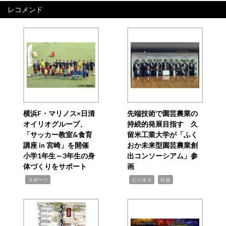
レコメンド
横浜F・マリノス×日清
先端技術で園芸農業の
オイリオグループ、
持続的発展目指す 久
「サッカー教室&食育
留米工業大学が「ふく
講座 in 宮崎」を開催
おか未来型園芸農業創
小学1年生～3年生の身
出コンソーシアム」参
体づくりをサポート
画
,
,
,
スポーツ
ビジネス
社会