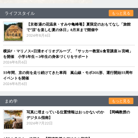
ライフスタイル
もっと見る
【京都 湯の花温泉・すみや亀峰菴】夏限定のおもてなし「旅館
で“涼”を楽しむ夏の休日」8月末まで開催中
2026年8月6日
横浜F・マリノス×日清オイリオグループ、「サッカー教室&食育講座 in 宮崎」
を開催 小学1年生～3年生の身体づくりをサポート
2026年8月6日
55年間、京の街を走り続けてきた車両 嵐山線・モボ301形、運行開始55周年
イベントを開催
2026年8月6日
まめ学
もっと見る
写真に埋まっている位置情報はおっかないのか 【岡嶋教授の
デジタル指南】
2026年7月22日