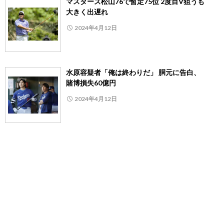
マスターズ松山76で暫定75位 2度目V狙うも
大きく出遅れ
2024年4月12日
水原容疑者「俺は終わりだ」 胴元に告白、
賭博損失60億円
2024年4月12日