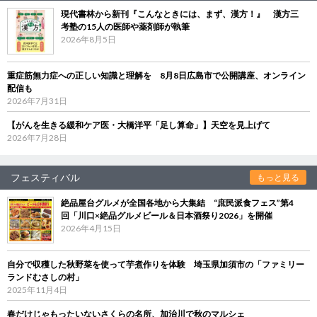
現代書林から新刊『こんなときには、まず、漢方！』 漢方三
考塾の15人の医師や薬剤師が執筆
2026年8月5日
重症筋無力症への正しい知識と理解を 8月8日広島市で公開講座、オンライン
配信も
2026年7月31日
【がんを生きる緩和ケア医・大橋洋平「足し算命」】天空を見上げて
2026年7月28日
フェスティバル
もっと見る
絶品屋台グルメが全国各地から大集結 “庶民派食フェス”第4
回「川口×絶品グルメビール＆日本酒祭り2026」を開催
2026年4月15日
自分で収穫した秋野菜を使って芋煮作りを体験 埼玉県加須市の「ファミリー
ランドむさしの村」
2025年11月4日
春だけじゃもったいないさくらの名所、加治川で秋のマルシェ