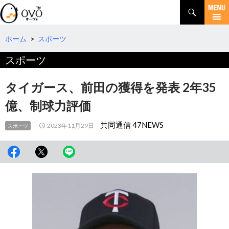
検
索
コ
ン
テ
ホーム
>
スポーツ
ン
スポーツ
ツ
へ
移
タイガース、前田の獲得を発表 2年35
動
億、制球力評価
共同通信 47NEWS
2023年11月29日
スポーツ