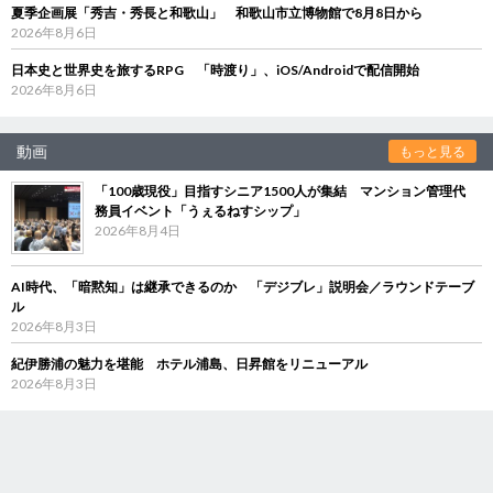
夏季企画展「秀吉・秀長と和歌山」 和歌山市立博物館で8月8日から
2026年8月6日
日本史と世界史を旅するRPG 「時渡り」、iOS/Androidで配信開始
2026年8月6日
動画
もっと見る
「100歳現役」目指すシニア1500人が集結 マンション管理代
務員イベント「うぇるねすシップ」
2026年8月4日
AI時代、「暗黙知」は継承できるのか 「デジブレ」説明会／ラウンドテーブ
ル
2026年8月3日
紀伊勝浦の魅力を堪能 ホテル浦島、日昇館をリニューアル
2026年8月3日