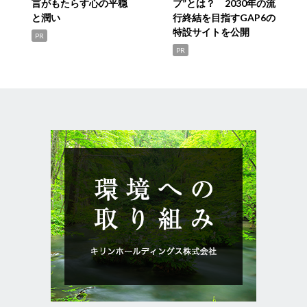
言がもたらす心の平穏
プ”とは？ 2030年の流
と潤い
行終結を目指すGAP6の
特設サイトを公開
PR
PR