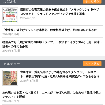
ふむふむ
もっと見る
四日市の公害克服の歴史を伝える絵本『スモックリン』制作プ
ロジェクト クラウドファンディングで支援を募集
2026年8月5日
「中東発」値上げラッシュが本格化 飲食料品値上げ、約3年ぶりの多さに
2026年8月4日
物価高でも「夏は家族で長距離ドライブ」 宿泊ドライブ予算4万円超、渋滞・
猛暑への備えも必須
2026年8月3日
カルチャー
もっと見る
豊臣秀吉・秀長兄弟ゆかりの地を巡るスタンプラリーがスター
ト 和歌山市内5カ所・近畿6カ所を巡り限定グッズをもらおう
2026年8月8日
旅の思い出を五・七・五で！ エースが「かばんの日」に合わせ「旅行川柳コ
ンテスト」を開催
2026年8月7日