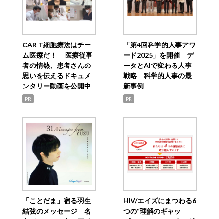
CAR T細胞療法はチー
「第4回科学的人事アワ
ム医療だ！ 医療従事
ード2025」を開催 デ
者の情熱、患者さんの
ータとAIで変わる人事
思いを伝えるドキュメ
戦略 科学的人事の最
ンタリー動画を公開中
新事例
PR
PR
「ことだま」宿る羽生
HIV/エイズにまつわる6
結弦のメッセージ 名
つの“理解のギャッ