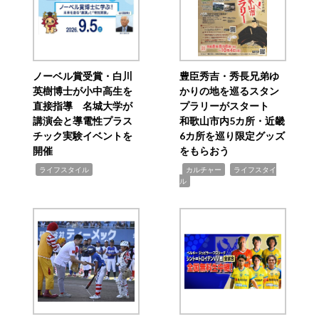
ノーベル賞受賞・白川
豊臣秀吉・秀長兄弟ゆ
英樹博士が小中高生を
かりの地を巡るスタン
直接指導 名城大学が
プラリーがスタート
講演会と導電性プラス
和歌山市内5カ所・近畿
チック実験イベントを
6カ所を巡り限定グッズ
開催
をもらおう
,
,
,
ライフスタイル
カルチャー
ライフスタイ
ル