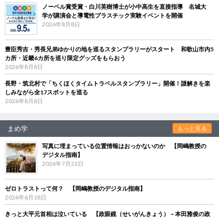
ノーベル賞受賞・白川英樹博士が小中高生を直接指導 名城大
学が講演会と導電性プラスチック実験イベントを開催
2026年8月8日
豊臣秀吉・秀長兄弟ゆかりの地を巡るスタンプラリーがスタート 和歌山市内5
カ所・近畿6カ所を巡り限定グッズをもらおう
2026年8月8日
長野・筑北村で「ちくほくタイムトラベルスタンプラリー」開催！謎解きを楽
しみながら全17スポットを巡る
2026年8月8日
まめ学
もっと見る
写真に埋まっている位置情報はおっかないのか 【岡嶋教授の
デジタル指南】
2026年7月22日
ゼロトラストって何？ 【岡嶋教授のデジタル指南】
2026年6月18日
きっと大平元首相は泣いている 【政眼鏡（せいがんきょう）－本田雅俊の政