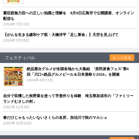
重症筋無力症への正しい知識と理解を 8月8日広島市で公開講座、オンライン
配信も
2026年7月31日
【がんを生きる緩和ケア医・大橋洋平「足し算命」】天空を見上げて
2026年7月28日
フェスティバル
もっと見る
絶品屋台グルメが全国各地から大集結 “庶民派食フェス”第4
回「川口×絶品グルメビール＆日本酒祭り2026」を開催
2026年4月15日
自分で収穫した秋野菜を使って芋煮作りを体験 埼玉県加須市の「ファミリー
ランドむさしの村」
2025年11月4日
春だけじゃもったいないさくらの名所、加治川で秋のマルシェ
2025年10月23日