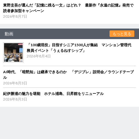
東野圭吾が選んだ「記憶に残る一文」はどれ？ 最新作『永遠の記憶』発売で
読者参加型キャンペーン
2026年8月7日
動画
もっと見る
「100歳現役」目指すシニア1500人が集結 マンション管理代
務員イベント「うぇるねすシップ」
2026年8月4日
AI時代、「暗黙知」は継承できるのか 「デジブレ」説明会／ラウンドテーブ
ル
2026年8月3日
紀伊勝浦の魅力を堪能 ホテル浦島、日昇館をリニューアル
2026年8月3日