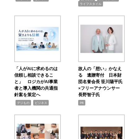
ライフスタイル
「人がAIに求めるのは
故人の「想い」かなえ
信頼し相談できるこ
る 遺贈寄付 日本財
と」 ロジカがAI事業
団名誉会長 笹川陽平氏
者と導入機関の共通指
×フリーアナウンサー
針案を策定へ
長野智子氏
,
,
デジもの
ビジネス
PR