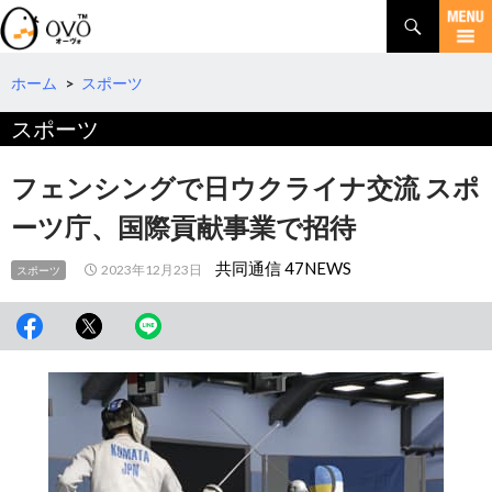
検
索
コ
ン
テ
ホーム
>
スポーツ
ン
スポーツ
ツ
へ
移
フェンシングで日ウクライナ交流 スポ
動
ーツ庁、国際貢献事業で招待
共同通信 47NEWS
2023年12月23日
スポーツ