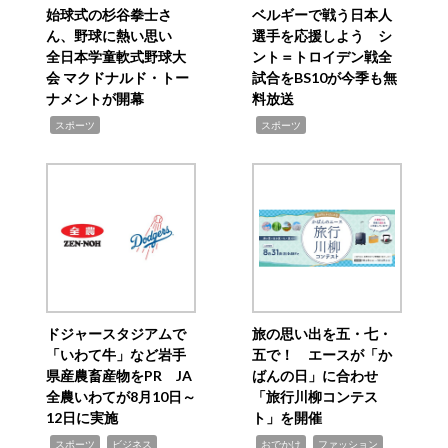
始球式の杉谷拳士さ
ベルギーで戦う日本人
ん、野球に熱い思い
選手を応援しよう シ
全日本学童軟式野球大
ント＝トロイデン戦全
会 マクドナルド・トー
試合をBS10が今季も無
ナメントが開幕
料放送
,
,
スポーツ
スポーツ
ドジャースタジアムで
旅の思い出を五・七・
「いわて牛」など岩手
五で！ エースが「か
県産農畜産物をPR JA
ばんの日」に合わせ
全農いわてが8月10日～
「旅行川柳コンテス
12日に実施
ト」を開催
,
,
,
,
,
スポーツ
ビジネス
おでかけ
ファッション