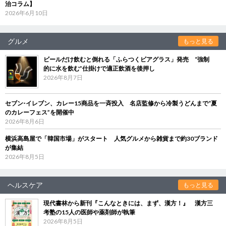
治コラム】
2026年6月10日
グルメ
もっと見る
ビールだけ飲むと倒れる「ふらつくビアグラス」発売 “強制
的に水を飲む”仕掛けで適正飲酒を後押し
2026年8月7日
セブン‐イレブン、カレー15商品を一斉投入 名店監修から冷製うどんまで“夏
のカレーフェス”を開催中
2026年8月6日
横浜高島屋で「韓国市場」がスタート 人気グルメから雑貨まで約30ブランド
が集結
2026年8月5日
ヘルスケア
もっと見る
現代書林から新刊『こんなときには、まず、漢方！』 漢方三
考塾の15人の医師や薬剤師が執筆
2026年8月5日