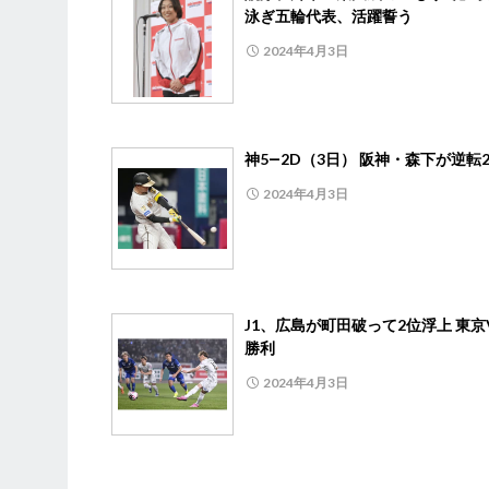
泳ぎ五輪代表、活躍誓う
2024年4月3日
神5―2D（3日） 阪神・森下が逆転
2024年4月3日
J1、広島が町田破って2位浮上 東京
勝利
2024年4月3日