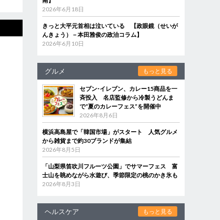
南】
2026年6月18日
きっと大平元首相は泣いている 【政眼鏡（せいが
んきょう）－本田雅俊の政治コラム】
2026年6月10日
グルメ
もっと見る
セブン‐イレブン、カレー15商品を一
斉投入 名店監修から冷製うどんま
で“夏のカレーフェス”を開催中
2026年8月6日
横浜高島屋で「韓国市場」がスタート 人気グルメ
から雑貨まで約30ブランドが集結
2026年8月5日
「山梨県笛吹川フルーツ公園」でサマーフェス 富
士山を眺めながら水遊び、季節限定の桃のかき氷も
2026年8月3日
ヘルスケア
もっと見る