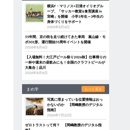
横浜F・マリノス×日清オイリオグル
ープ、「サッカー教室&食育講座 in
宮崎」を開催 小学1年生～3年生の
身体づくりをサポート
2026年8月6日
55年間、京の街を走り続けてきた車両 嵐山線・モ
ボ301形、運行開始55周年イベントを開催
2026年8月6日
【入場無料！大江戸ビール祭り2026秋】仕事帰りの
一杯や週末の昼飲みにも！全国のクラフトビールが
大集合｜品川
2026年8月6日
まめ学
もっと見る
写真に埋まっている位置情報はおっ
かないのか 【岡嶋教授のデジタル
指南】
2026年7月22日
ゼロトラストって何？ 【岡嶋教授のデジタル指