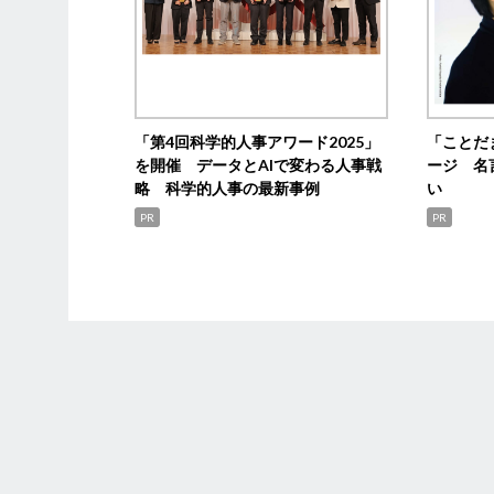
「第4回科学的人事アワード2025」
「ことだ
を開催 データとAIで変わる人事戦
ージ 名
略 科学的人事の最新事例
い
PR
PR