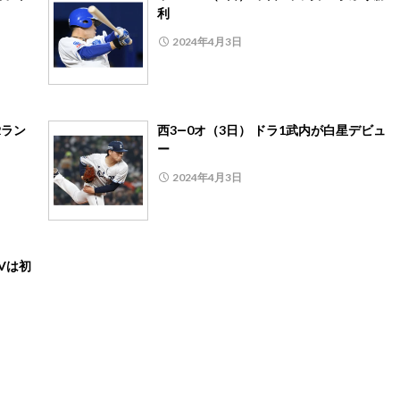
利
2024年4月3日
2ラン
西3―0オ（3日） ドラ1武内が白星デビュ
ー
2024年4月3日
Vは初