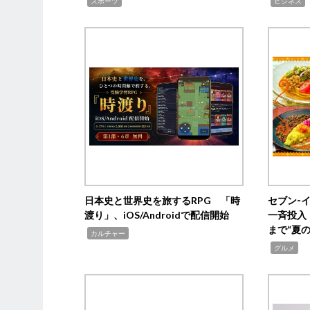
,
,
,
スポーツ
ビジネス
日本史と世界史を旅するRPG 「時
セブン‐
渡り」、iOS/Androidで配信開始
一斉投入
まで“夏
,
カルチャー
,
グルメ