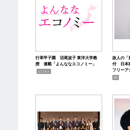
行革甲子園 沼尾波子 東洋大学教
故人の「
授 連載「よんななエコノミー」
付 日本
フリーア
,
ビジネス
PR