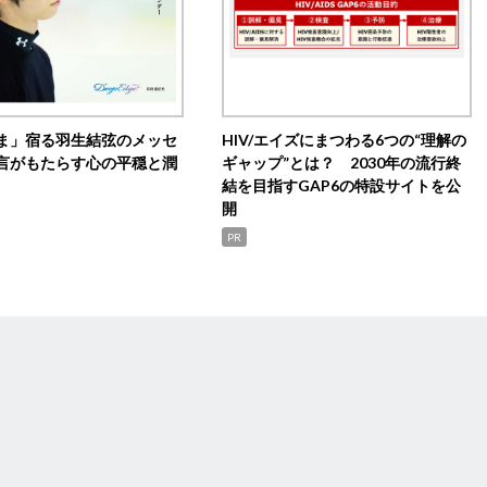
ま」宿る羽生結弦のメッセ
HIV/エイズにまつわる6つの“理解の
言がもたらす心の平穏と潤
ギャップ”とは？ 2030年の流行終
結を目指すGAP6の特設サイトを公
開
PR