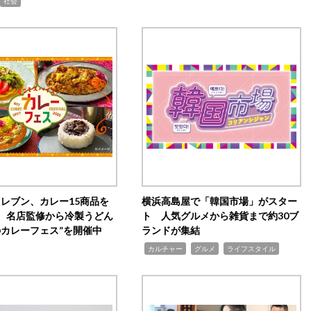
社会
イレブン、カレー15商品を
横浜高島屋で「韓国市場」がスター
 名店監修から冷製うどん
ト 人気グルメから雑貨まで約30ブ
のカレーフェス”を開催中
ランドが集結
,
,
,
カルチャー
グルメ
ライフスタイル