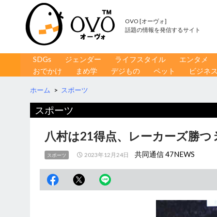
OVO [オーヴォ]
話題の情報を発信するサイト
コンテンツへ移動
検
SDGs
ジェンダー
ライフスタイル
エンタメ
索
おでかけ
まめ学
デジもの
ペット
ビジネ
ホーム
>
スポーツ
スポーツ
八村は21得点、レーカーズ勝つ
共同通信 47NEWS
2023年12月24日
スポーツ