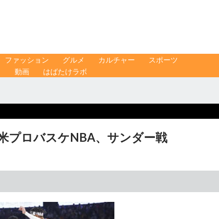
ファッション
グルメ
カルチャー
スポーツ
ス
動画
はばたけラボ
 米プロバスケNBA、サンダー戦