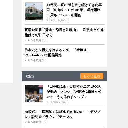
55年間、京の街を走り続けてきた車
両 嵐山線・モボ301形、運行開始
55周年イベントを開催
2026年8月6日
夏季企画展「秀吉・秀長と和歌山」 和歌山市立博
物館で8月8日から
2026年8月6日
日本史と世界史を旅するRPG 「時渡り」、
iOS/Androidで配信開始
2026年8月6日
動画
もっと見る
「100歳現役」目指すシニア1500人
が集結 マンション管理代務員イベ
ント「うぇるねすシップ」
2026年8月4日
AI時代、「暗黙知」は継承できるのか 「デジブ
レ」説明会／ラウンドテーブル
2026年8月3日