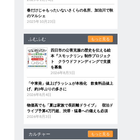
春だけじゃもったいないさくらの名所、加治川で秋
のマルシェ
2025年10月23日
ふむふむ
もっと見る
四日市の公害克服の歴史を伝える絵
本『スモックリン』制作プロジェク
ト クラウドファンディングで支援
を募集
2026年8月5日
「中東発」値上げラッシュが本格化 飲食料品値上
げ、約3年ぶりの多さに
2026年8月4日
物価高でも「夏は家族で長距離ドライブ」 宿泊ド
ライブ予算4万円超、渋滞・猛暑への備えも必須
2026年8月3日
カルチャー
もっと見る