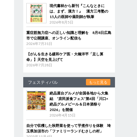
現代書林から新刊『こんなときに
は、まず、漢方！』 漢方三考塾の
15人の医師や薬剤師が執筆
2026年8月5日
重症筋無力症への正しい知識と理解を 8月8日広島
市で公開講座、オンライン配信も
2026年7月31日
【がんを生きる緩和ケア医・大橋洋平「足し算
命」】天空を見上げて
2026年7月28日
フェスティバル
もっと見る
絶品屋台グルメが全国各地から大集
結 “庶民派食フェス”第4回「川口×
絶品グルメビール＆日本酒祭り
2026」を開催
2026年4月15日
自分で収穫した秋野菜を使って芋煮作りを体験 埼
玉県加須市の「ファミリーランドむさしの村」
2025年11月4日