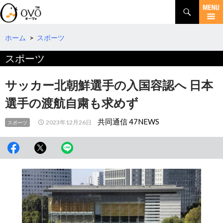
検
索
コ
ン
テ
ホーム
>
スポーツ
ン
スポーツ
ツ
へ
移
サッカー北朝鮮選手の入国容認へ 日本
動
選手の渡航自粛も求めず
共同通信 47NEWS
2023年12月26日
スポーツ