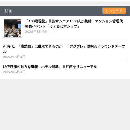
動画
もっと見る
「100歳現役」目指すシニア1500人が集結 マンション管理代
務員イベント「うぇるねすシップ」
2026年8月4日
AI時代、「暗黙知」は継承できるのか 「デジブレ」説明会／ラウンドテーブ
ル
2026年8月3日
紀伊勝浦の魅力を堪能 ホテル浦島、日昇館をリニューアル
2026年8月3日