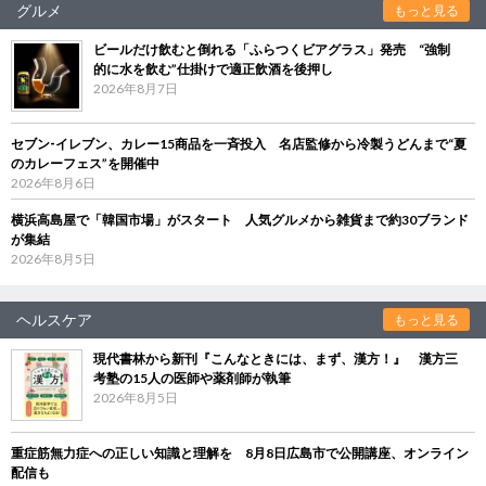
グルメ
もっと見る
ビールだけ飲むと倒れる「ふらつくビアグラス」発売 “強制
的に水を飲む”仕掛けで適正飲酒を後押し
2026年8月7日
セブン‐イレブン、カレー15商品を一斉投入 名店監修から冷製うどんまで“夏
のカレーフェス”を開催中
2026年8月6日
横浜高島屋で「韓国市場」がスタート 人気グルメから雑貨まで約30ブランド
が集結
2026年8月5日
ヘルスケア
もっと見る
現代書林から新刊『こんなときには、まず、漢方！』 漢方三
考塾の15人の医師や薬剤師が執筆
2026年8月5日
重症筋無力症への正しい知識と理解を 8月8日広島市で公開講座、オンライン
配信も