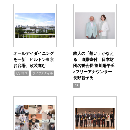
オールデイダイニング
故人の「想い」かなえ
を一新 ヒルトン東京
る 遺贈寄付 日本財
お台場、改装進む
団名誉会長 笹川陽平氏
×フリーアナウンサー
,
,
ビジネス
ライフスタイル
長野智子氏
PR