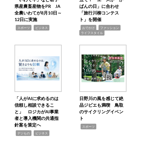
県産農畜産物をPR JA
ばんの日」に合わせ
全農いわてが8月10日～
「旅行川柳コンテス
12日に実施
ト」を開催
,
,
,
,
,
スポーツ
ビジネス
おでかけ
ファッション
ライフスタイル
「人がAIに求めるのは
日野川の風を感じて絶
信頼し相談できるこ
品ジビエも満喫 鳥取
と」 ロジカがAI事業
のサイクリングイベン
者と導入機関の共通指
ト
針案を策定へ
,
スポーツ
,
,
デジもの
ビジネス