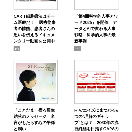
CAR T細胞療法はチー
「第4回科学的人事アワ
ム医療だ！ 医療従事
ード2025」を開催 デ
者の情熱、患者さんの
ータとAIで変わる人事
思いを伝えるドキュメ
戦略 科学的人事の最
ンタリー動画を公開中
新事例
PR
PR
「ことだま」宿る羽生
HIV/エイズにまつわる6
結弦のメッセージ 名
つの“理解のギャッ
言がもたらす心の平穏
プ”とは？ 2030年の流
と潤い
行終結を目指すGAP6の