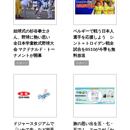
始球式の杉谷拳士さ
ベルギーで戦う日本人
ん、野球に熱い思い
選手を応援しよう シ
全日本学童軟式野球大
ント＝トロイデン戦全
会 マクドナルド・トー
試合をBS10が今季も無
ナメントが開幕
料放送
,
,
スポーツ
スポーツ
ドジャースタジアムで
旅の思い出を五・七・
「いわて牛」など岩手
五で！ エースが「か