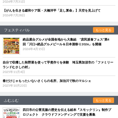
2026年7月31日
【がんを生きる緩和ケア医・大橋洋平「足し算命」】天空を見上げて
2026年7月28日
フェスティバル
もっと見る
絶品屋台グルメが全国各地から大集結 “庶民派食フェス”第4
回「川口×絶品グルメビール＆日本酒祭り2026」を開催
2026年4月15日
自分で収穫した秋野菜を使って芋煮作りを体験 埼玉県加須市の「ファミリー
ランドむさしの村」
2025年11月4日
春だけじゃもったいないさくらの名所、加治川で秋のマルシェ
2025年10月23日
ふむふむ
もっと見る
四日市の公害克服の歴史を伝える絵本『スモックリン』制作プ
ロジェクト クラウドファンディングで支援を募集