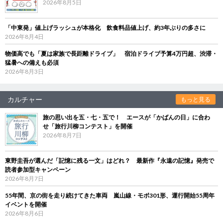
2026年8月5日
「中東発」値上げラッシュが本格化 飲食料品値上げ、約3年ぶりの多さに
2026年8月4日
物価高でも「夏は家族で長距離ドライブ」 宿泊ドライブ予算4万円超、渋滞・
猛暑への備えも必須
2026年8月3日
カルチャー
もっと見る
旅の思い出を五・七・五で！ エースが「かばんの日」に合わ
せ「旅行川柳コンテスト」を開催
2026年8月7日
東野圭吾が選んだ「記憶に残る一文」はどれ？ 最新作『永遠の記憶』発売で
読者参加型キャンペーン
2026年8月7日
55年間、京の街を走り続けてきた車両 嵐山線・モボ301形、運行開始55周年
イベントを開催
2026年8月6日