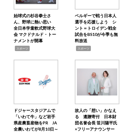
始球式の杉谷拳士さ
ベルギーで戦う日本人
ん、野球に熱い思い
選手を応援しよう シ
全日本学童軟式野球大
ント＝トロイデン戦全
会 マクドナルド・トー
試合をBS10が今季も無
ナメントが開幕
料放送
,
,
スポーツ
スポーツ
ドジャースタジアムで
故人の「想い」かなえ
「いわて牛」など岩手
る 遺贈寄付 日本財
県産農畜産物をPR JA
団名誉会長 笹川陽平氏
全農いわてが8月10日～
×フリーアナウンサー