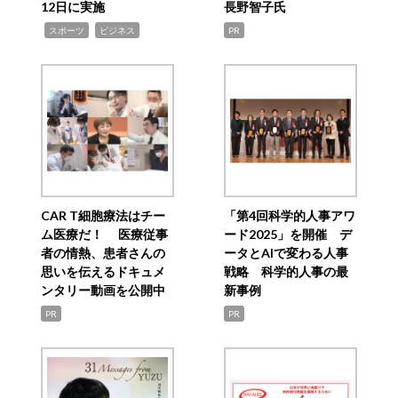
12日に実施
長野智子氏
,
,
スポーツ
ビジネス
PR
CAR T細胞療法はチー
「第4回科学的人事アワ
ム医療だ！ 医療従事
ード2025」を開催 デ
者の情熱、患者さんの
ータとAIで変わる人事
思いを伝えるドキュメ
戦略 科学的人事の最
ンタリー動画を公開中
新事例
PR
PR