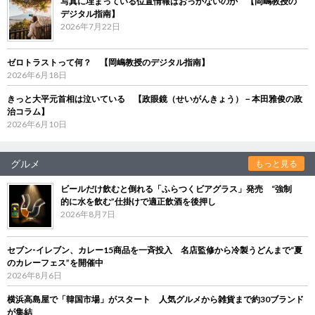
写真に埋まっている位置情報はおっかないのか 【岡嶋教授の
デジタル指南】
2026年7月22日
ゼロトラストって何？ 【岡嶋教授のデジタル指南】
2026年6月18日
きっと大平元首相は泣いている 【政眼鏡（せいがんきょう）－本田雅俊の政
治コラム】
2026年6月10日
グルメ
もっと見る
ビールだけ飲むと倒れる「ふらつくビアグラス」発売 “強制
的に水を飲む”仕掛けで適正飲酒を後押し
2026年8月7日
セブン‐イレブン、カレー15商品を一斉投入 名店監修から冷製うどんまで“夏
のカレーフェス”を開催中
2026年8月6日
横浜高島屋で「韓国市場」がスタート 人気グルメから雑貨まで約30ブランド
が集結