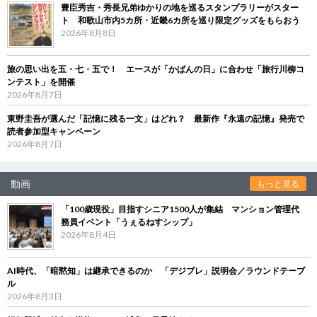
豊臣秀吉・秀長兄弟ゆかりの地を巡るスタンプラリーがスター
ト 和歌山市内5カ所・近畿6カ所を巡り限定グッズをもらおう
2026年8月8日
旅の思い出を五・七・五で！ エースが「かばんの日」に合わせ「旅行川柳コ
ンテスト」を開催
2026年8月7日
東野圭吾が選んだ「記憶に残る一文」はどれ？ 最新作『永遠の記憶』発売で
読者参加型キャンペーン
2026年8月7日
動画
もっと見る
「100歳現役」目指すシニア1500人が集結 マンション管理代
務員イベント「うぇるねすシップ」
2026年8月4日
AI時代、「暗黙知」は継承できるのか 「デジブレ」説明会／ラウンドテーブ
ル
2026年8月3日