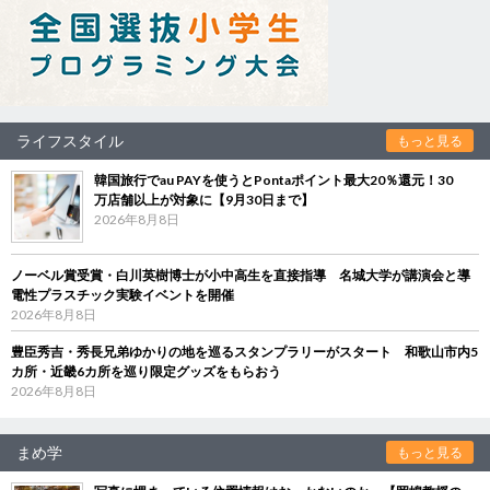
ライフスタイル
もっと見る
韓国旅行でau PAYを使うとPontaポイント最大20％還元！30
万店舗以上が対象に【9月30日まで】
2026年8月8日
ノーベル賞受賞・白川英樹博士が小中高生を直接指導 名城大学が講演会と導
電性プラスチック実験イベントを開催
2026年8月8日
豊臣秀吉・秀長兄弟ゆかりの地を巡るスタンプラリーがスタート 和歌山市内5
カ所・近畿6カ所を巡り限定グッズをもらおう
2026年8月8日
まめ学
もっと見る