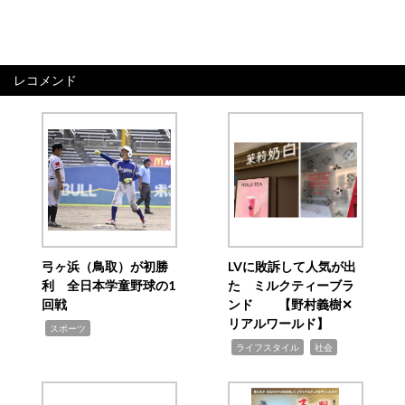
レコメンド
弓ヶ浜（鳥取）が初勝
LVに敗訴して人気が出
利 全日本学童野球の1
た ミルクティーブラ
回戦
ンド 【野村義樹✕
リアルワールド】
,
スポーツ
,
,
ライフスタイル
社会