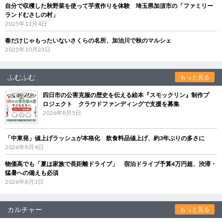
自分で収穫した秋野菜を使って芋煮作りを体験 埼玉県加須市の「ファミリー
ランドむさしの村」
2025年11月4日
春だけじゃもったいないさくらの名所、加治川で秋のマルシェ
2025年10月23日
ふむふむ
もっと見る
四日市の公害克服の歴史を伝える絵本『スモックリン』制作プ
ロジェクト クラウドファンディングで支援を募集
2026年8月5日
「中東発」値上げラッシュが本格化 飲食料品値上げ、約3年ぶりの多さに
2026年8月4日
物価高でも「夏は家族で長距離ドライブ」 宿泊ドライブ予算4万円超、渋滞・
猛暑への備えも必須
2026年8月3日
カルチャー
もっと見る