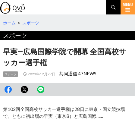
検
索
コ
ン
テ
ホーム
>
スポーツ
ン
スポーツ
ツ
へ
移
早実―広島国際学院で開幕 全国高校サ
動
ッカー選手権
共同通信 47NEWS
2023年12月27日
スポーツ
第102回全国高校サッカー選手権は28日に東京・国立競技場
で、ともに初出場の早実（東京B）と広島国際……