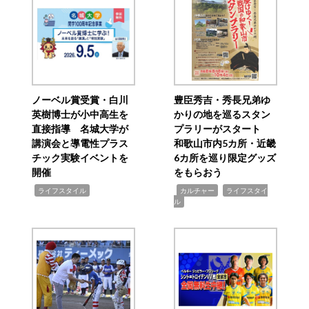
ノーベル賞受賞・白川
豊臣秀吉・秀長兄弟ゆ
英樹博士が小中高生を
かりの地を巡るスタン
直接指導 名城大学が
プラリーがスタート
講演会と導電性プラス
和歌山市内5カ所・近畿
チック実験イベントを
6カ所を巡り限定グッズ
開催
をもらおう
,
,
,
ライフスタイル
カルチャー
ライフスタイ
ル