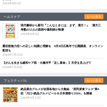
2026年8月5日
ヘルスケア
もっと見る
現代書林から新刊『こんなときには、まず、漢方！』 漢方三
考塾の15人の医師や薬剤師が執筆
2026年8月5日
重症筋無力症への正しい知識と理解を 8月8日広島市で公開講座、オンライン
配信も
2026年7月31日
【がんを生きる緩和ケア医・大橋洋平「足し算命」】天空を見上げて
2026年7月28日
フェスティバル
もっと見る
絶品屋台グルメが全国各地から大集結 “庶民派食フェス”第4
回「川口×絶品グルメビール＆日本酒祭り2026」を開催
2026年4月15日