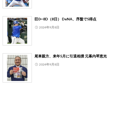
巨0―8D（8日） DeNA、序盤で5得点
2024年9月8日
尾車親方、来年5月に引退相撲 元幕内琴恵光
2024年9月8日