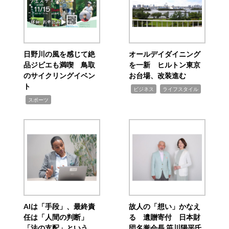
日野川の風を感じて絶
オールデイダイニング
品ジビエも満喫 鳥取
を一新 ヒルトン東京
のサイクリングイベン
お台場、改装進む
ト
,
,
ビジネス
ライフスタイル
,
スポーツ
AIは「手段」、最終責
故人の「想い」かなえ
任は「人間の判断」
る 遺贈寄付 日本財
「法の支配」という
団名誉会長 笹川陽平氏