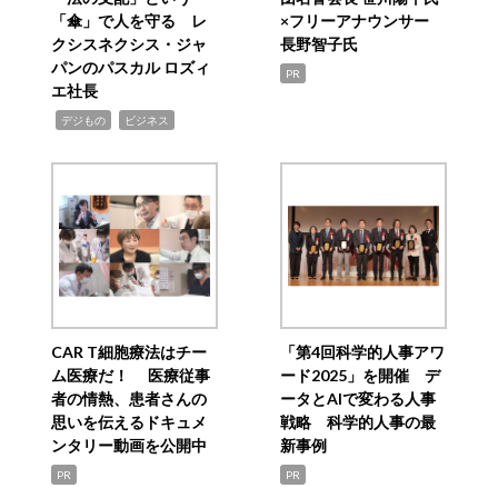
「傘」で人を守る レ
×フリーアナウンサー
クシスネクシス・ジャ
長野智子氏
パンのパスカル ロズィ
PR
エ社長
,
,
デジもの
ビジネス
CAR T細胞療法はチー
「第4回科学的人事アワ
ム医療だ！ 医療従事
ード2025」を開催 デ
者の情熱、患者さんの
ータとAIで変わる人事
思いを伝えるドキュメ
戦略 科学的人事の最
ンタリー動画を公開中
新事例
PR
PR