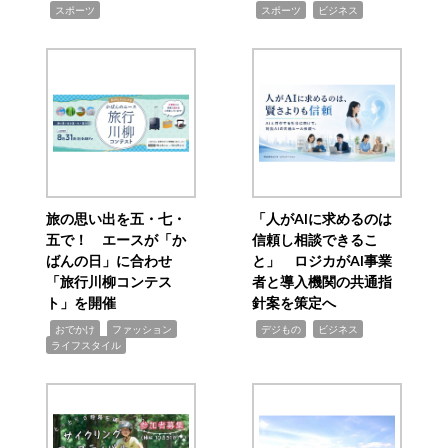
,
,
,
スポーツ
スポーツ
ビジネス
旅の思い出を五・七・
「人がAIに求めるのは
五で！ エースが「か
信頼し相談できるこ
ばんの日」に合わせ
と」 ロジカがAI事業
「旅行川柳コンテス
者と導入機関の共通指
ト」を開催
針案を策定へ
,
,
,
,
,
おでかけ
ファッション
デジもの
ビジネス
ライフスタイル