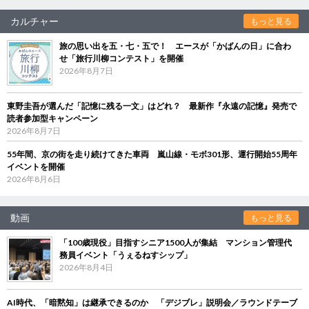
カルチャー
もっと見る
旅の思い出を五・七・五で！ エースが「かばんの日」に合わ
せ「旅行川柳コンテスト」を開催
2026年8月7日
東野圭吾が選んだ「記憶に残る一文」はどれ？ 最新作『永遠の記憶』発売で
読者参加型キャンペーン
2026年8月7日
55年間、京の街を走り続けてきた車両 嵐山線・モボ301形、運行開始55周年
イベントを開催
2026年8月6日
動画
もっと見る
「100歳現役」目指すシニア1500人が集結 マンション管理代
務員イベント「うぇるねすシップ」
2026年8月4日
AI時代、「暗黙知」は継承できるのか 「デジブレ」説明会／ラウンドテーブ