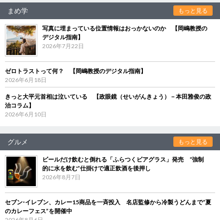
まめ学
もっと見る
写真に埋まっている位置情報はおっかないのか 【岡嶋教授の
デジタル指南】
2026年7月22日
ゼロトラストって何？ 【岡嶋教授のデジタル指南】
2026年6月18日
きっと大平元首相は泣いている 【政眼鏡（せいがんきょう）－本田雅俊の政
治コラム】
2026年6月10日
グルメ
もっと見る
ビールだけ飲むと倒れる「ふらつくビアグラス」発売 “強制
的に水を飲む”仕掛けで適正飲酒を後押し
2026年8月7日
セブン‐イレブン、カレー15商品を一斉投入 名店監修から冷製うどんまで“夏
のカレーフェス”を開催中
2026年8月6日