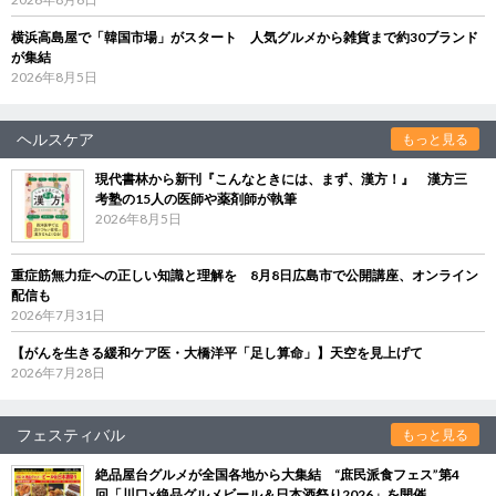
横浜高島屋で「韓国市場」がスタート 人気グルメから雑貨まで約30ブランド
が集結
2026年8月5日
ヘルスケア
もっと見る
現代書林から新刊『こんなときには、まず、漢方！』 漢方三
考塾の15人の医師や薬剤師が執筆
2026年8月5日
重症筋無力症への正しい知識と理解を 8月8日広島市で公開講座、オンライン
配信も
2026年7月31日
【がんを生きる緩和ケア医・大橋洋平「足し算命」】天空を見上げて
2026年7月28日
フェスティバル
もっと見る
絶品屋台グルメが全国各地から大集結 “庶民派食フェス”第4
回「川口×絶品グルメビール＆日本酒祭り2026」を開催