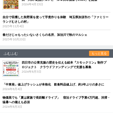
2026年4月15日
自分で収穫した秋野菜を使って芋煮作りを体験 埼玉県加須市の「ファミリー
ランドむさしの村」
2025年11月4日
春だけじゃもったいないさくらの名所、加治川で秋のマルシェ
2025年10月23日
ふむふむ
もっと見る
四日市の公害克服の歴史を伝える絵本『スモックリン』制作プ
ロジェクト クラウドファンディングで支援を募集
2026年8月5日
「中東発」値上げラッシュが本格化 飲食料品値上げ、約3年ぶりの多さに
2026年8月4日
物価高でも「夏は家族で長距離ドライブ」 宿泊ドライブ予算4万円超、渋滞・
猛暑への備えも必須
2026年8月3日