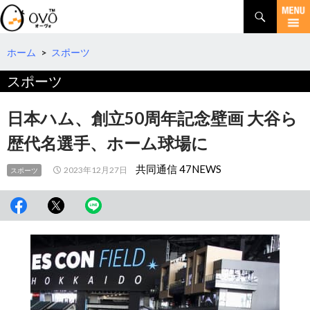
検
索
コ
ン
テ
ホーム
>
スポーツ
ン
スポーツ
ツ
へ
移
日本ハム、創立50周年記念壁画 大谷ら
動
歴代名選手、ホーム球場に
共同通信 47NEWS
2023年12月27日
スポーツ