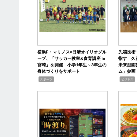
横浜F・マリノス×日清オイリオグル
先端技術
ープ、「サッカー教室&食育講座 in
指す 久
宮崎」を開催 小学1年生～3年生の
未来型園
身体づくりをサポート
ム」参画
,
,
,
スポーツ
ビジネス