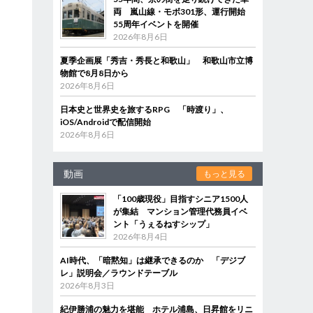
両 嵐山線・モボ301形、運行開始
55周年イベントを開催
2026年8月6日
夏季企画展「秀吉・秀長と和歌山」 和歌山市立博
物館で8月8日から
2026年8月6日
日本史と世界史を旅するRPG 「時渡り」、
iOS/Androidで配信開始
2026年8月6日
動画
もっと見る
「100歳現役」目指すシニア1500人
が集結 マンション管理代務員イベ
ント「うぇるねすシップ」
2026年8月4日
AI時代、「暗黙知」は継承できるのか 「デジブ
レ」説明会／ラウンドテーブル
2026年8月3日
紀伊勝浦の魅力を堪能 ホテル浦島、日昇館をリニ