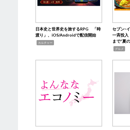
日本史と世界史を旅するRPG 「時
セブン‐
渡り」、iOS/Androidで配信開始
一斉投入
まで“夏
,
カルチャー
,
グルメ