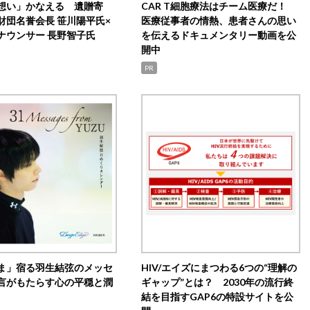
想い」かなえる 遺贈寄
CAR T細胞療法はチーム医療だ！
財団名誉会長 笹川陽平氏×
医療従事者の情熱、患者さんの思い
ナウンサー 長野智子氏
を伝えるドキュメンタリー動画を公
開中
PR
ま」宿る羽生結弦のメッセ
HIV/エイズにまつわる6つの“理解の
言がもたらす心の平穏と潤
ギャップ”とは？ 2030年の流行終
結を目指すGAP6の特設サイトを公