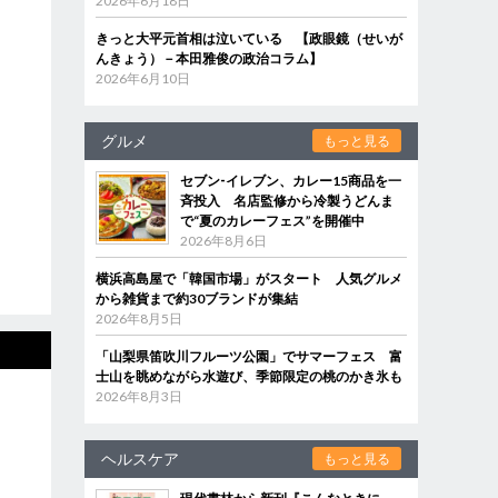
2026年6月18日
きっと大平元首相は泣いている 【政眼鏡（せいが
んきょう）－本田雅俊の政治コラム】
2026年6月10日
グルメ
もっと見る
セブン‐イレブン、カレー15商品を一
斉投入 名店監修から冷製うどんま
で“夏のカレーフェス”を開催中
2026年8月6日
横浜高島屋で「韓国市場」がスタート 人気グルメ
から雑貨まで約30ブランドが集結
2026年8月5日
「山梨県笛吹川フルーツ公園」でサマーフェス 富
士山を眺めながら水遊び、季節限定の桃のかき氷も
2026年8月3日
ヘルスケア
もっと見る