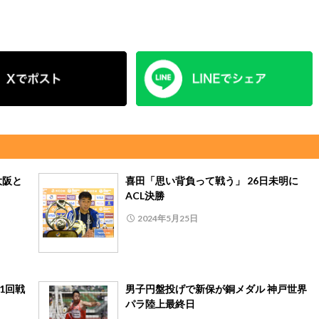
大阪と
喜田「思い背負って戦う」 26日未明に
ACL決勝
2024年5月25日
1回戦
男子円盤投げで新保が銅メダル 神戸世界
パラ陸上最終日