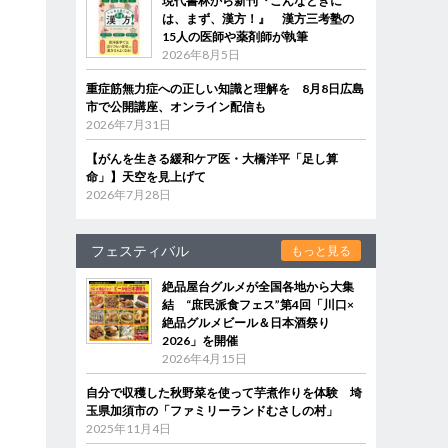
現代書林から新刊『こんなときに
は、まず、漢方！』 漢方三考塾の
15人の医師や薬剤師が執筆
2026年8月5日
重症筋無力症への正しい知識と理解を 8月8日広島
市で公開講座、オンライン配信も
2026年7月31日
【がんを生きる緩和ケア医・大橋洋平「足し算
命」】天空を見上げて
2026年7月28日
フェスティバル
もっと見る
絶品屋台グルメが全国各地から大集
結 “庶民派食フェス”第4回「川口×
絶品グルメビール＆日本酒祭り
2026」を開催
2026年4月15日
自分で収穫した秋野菜を使って芋煮作りを体験 埼
玉県加須市の「ファミリーランドむさしの村」
2025年11月4日