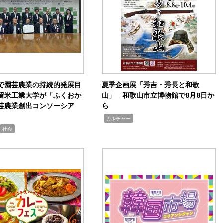
で園芸農業の持続的発展目
夏季企画展「秀吉・秀長と和歌
留米工業大学が「ふくおか
山」 和歌山市立博物館で8月8日か
芸農業創出コンソーシア
ら
,
カルチャー
社会