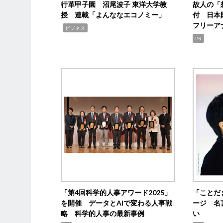
行革甲子園 沼尾波子 東洋大学教
故人の「
授 連載「よんななエコノミー」
付 日本
フリーア
,
ビジネス
PR
「第4回科学的人事アワード2025」
「ことだ
を開催 データとAIで変わる人事戦
ージ 名
略 科学的人事の最新事例
い