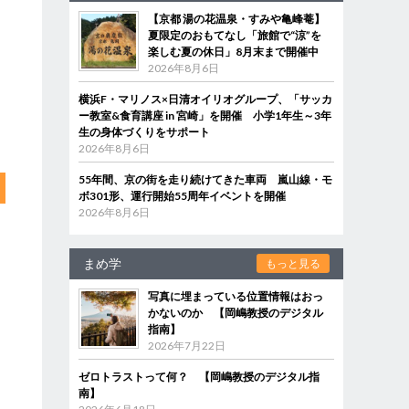
【京都 湯の花温泉・すみや亀峰菴】
夏限定のおもてなし「旅館で“涼”を
楽しむ夏の休日」8月末まで開催中
2026年8月6日
横浜F・マリノス×日清オイリオグループ、「サッカ
ー教室&食育講座 in 宮崎」を開催 小学1年生～3年
生の身体づくりをサポート
2026年8月6日
55年間、京の街を走り続けてきた車両 嵐山線・モ
ボ301形、運行開始55周年イベントを開催
2026年8月6日
まめ学
もっと見る
写真に埋まっている位置情報はおっ
かないのか 【岡嶋教授のデジタル
指南】
2026年7月22日
ゼロトラストって何？ 【岡嶋教授のデジタル指
南】