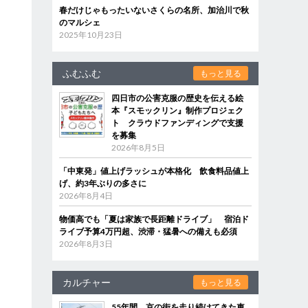
春だけじゃもったいないさくらの名所、加治川で秋
のマルシェ
2025年10月23日
ふむふむ
もっと見る
四日市の公害克服の歴史を伝える絵
本『スモックリン』制作プロジェク
ト クラウドファンディングで支援
を募集
2026年8月5日
「中東発」値上げラッシュが本格化 飲食料品値上
げ、約3年ぶりの多さに
2026年8月4日
物価高でも「夏は家族で長距離ドライブ」 宿泊ド
ライブ予算4万円超、渋滞・猛暑への備えも必須
2026年8月3日
カルチャー
もっと見る
55年間、京の街を走り続けてきた車