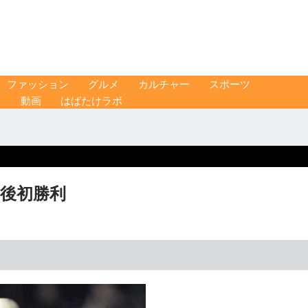
ファッション
グルメ
カルチャー
スポーツ
ス
動画
はばたけラボ
籍後初勝利