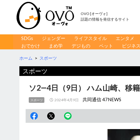
OVO [オーヴォ]
話題の情報を発信するサイト
コンテンツへ移動
検
SDGs
ジェンダー
ライフスタイル
エンタメ
索
おでかけ
まめ学
デジもの
ペット
ビジネ
ホーム
>
スポーツ
スポーツ
ソ2―4日（9日） ハム山崎、移
共同通信 47NEWS
2024年4月9日
スポーツ