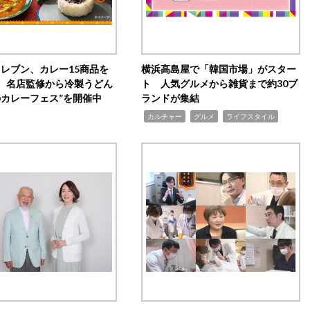
イレブン、カレー15商品を
横浜高島屋で「韓国市場」がスター
 名店監修から冷製うどん
ト 人気グルメから雑貨まで約30ブ
のカレーフェス”を開催中
ランドが集結
,
,
,
カルチャー
グルメ
ライフスタイル