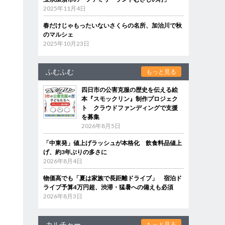
2025年11月4日
春だけじゃもったいないさくらの名所、加治川で秋
のマルシェ
2025年10月23日
ふむふむ
もっと見る
四日市の公害克服の歴史を伝える絵
本『スモックリン』制作プロジェク
ト クラウドファンディングで支援
を募集
2026年8月5日
「中東発」値上げラッシュが本格化 飲食料品値上
げ、約3年ぶりの多さに
2026年8月4日
物価高でも「夏は家族で長距離ドライブ」 宿泊ド
ライブ予算4万円超、渋滞・猛暑への備えも必須
2026年8月3日
カルチャー
もっと見る