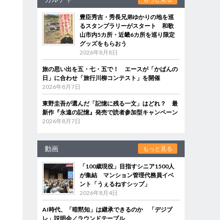
豊臣秀吉・秀長兄弟ゆかりの地を巡
るスタンプラリーがスタート 和歌
山市内5カ所・近畿6カ所を巡り限定
グッズをもらおう
2026年8月8日
旅の思い出を五・七・五で！ エースが「かばんの
日」に合わせ「旅行川柳コンテスト」を開催
2026年8月7日
東野圭吾が選んだ「記憶に残る一文」はどれ？ 最
新作『永遠の記憶』発売で読者参加型キャンペーン
2026年8月7日
動画
もっと見る
「100歳現役」目指すシニア1500人
が集結 マンション管理代務員イベ
ント「うぇるねすシップ」
2026年8月4日
AI時代、「暗黙知」は継承できるのか 「デジブ
レ」説明会／ラウンドテーブル