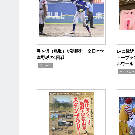
弓ヶ浜（鳥取）が初勝利 全日本学
LVに敗
童野球の1回戦
ィーブラ
ルワール
,
スポーツ
,
ライフスタ