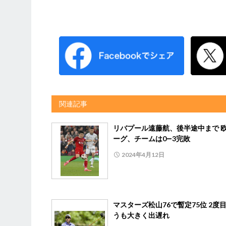
関連記事
リバプール遠藤航、後半途中まで 
ーグ、チームは0―3完敗
2024年4月12日
マスターズ松山76で暫定75位 2度
うも大きく出遅れ