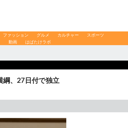
ファッション
グルメ
カルチャー
スポーツ
ス
動画
はばたけラボ
横綱、27日付で独立