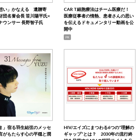
想い」かなえる 遺贈寄
CAR T細胞療法はチーム医療だ！
財団名誉会長 笹川陽平氏×
医療従事者の情熱、患者さんの思い
ナウンサー 長野智子氏
を伝えるドキュメンタリー動画を公
開中
PR
ま」宿る羽生結弦のメッセ
HIV/エイズにまつわる6つの“理解の
言がもたらす心の平穏と潤
ギャップ”とは？ 2030年の流行終