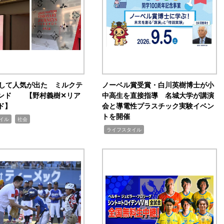
訴して人気が出た ミルクテ
ノーベル賞受賞・白川英樹博士が小
ンド 【野村義樹✕リア
中高生を直接指導 名城大学が講演
ド】
会と導電性プラスチック実験イベン
トを開催
,
イル
社会
,
ライフスタイル