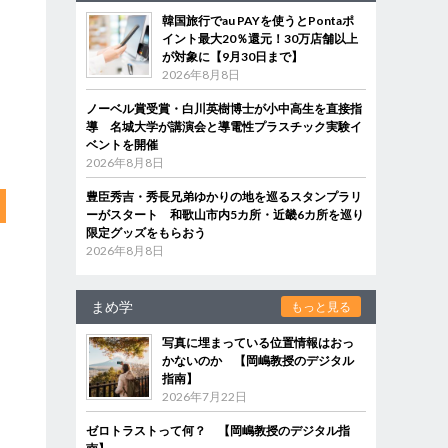
韓国旅行でau PAYを使うとPontaポ
イント最大20％還元！30万店舗以上
が対象に【9月30日まで】
2026年8月8日
ノーベル賞受賞・白川英樹博士が小中高生を直接指
導 名城大学が講演会と導電性プラスチック実験イ
ベントを開催
2026年8月8日
豊臣秀吉・秀長兄弟ゆかりの地を巡るスタンプラリ
ーがスタート 和歌山市内5カ所・近畿6カ所を巡り
限定グッズをもらおう
2026年8月8日
まめ学
もっと見る
写真に埋まっている位置情報はおっ
かないのか 【岡嶋教授のデジタル
指南】
2026年7月22日
ゼロトラストって何？ 【岡嶋教授のデジタル指