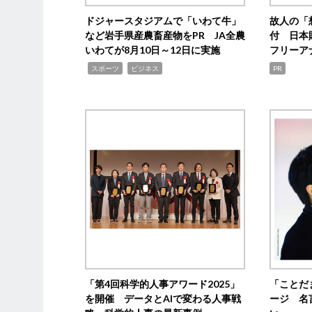
ドジャースタジアムで「いわて牛」
故人の「
など岩手県産農畜産物をPR JA全農
付 日本
いわてが8月10日～12日に実施
フリーア
,
,
スポーツ
ビジネス
PR
「第4回科学的人事アワード2025」
「ことだ
を開催 データとAIで変わる人事戦
ージ 名