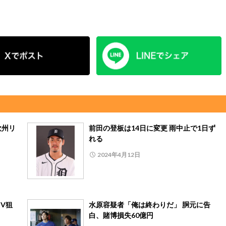
欧州リ
前田の登板は14日に変更 雨中止で1日ず
れる
2024年4月12日
目V狙
水原容疑者「俺は終わりだ」 胴元に告
白、賭博損失60億円