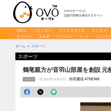
OVO [オーヴォ]
話題の情報を発信するサイト
コンテンツへ移動
検
SDGs
ジェンダー
ライフスタイル
エンタメ
索
おでかけ
まめ学
デジもの
ペット
ビジネ
ホーム
>
スポーツ
スポーツ
鶴竜親方が音羽山部屋を創設 元
共同通信 47NEWS
2023年12月27日
スポーツ