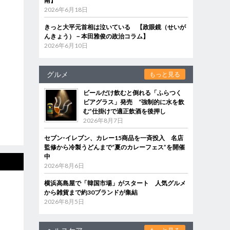
南】
2026年6月18日
きっと大平元首相は泣いている 【政眼鏡（せいが
んきょう）－本田雅俊の政治コラム】
2026年6月10日
グルメ
もっと見る
ビールだけ飲むと倒れる「ふらつく
ビアグラス」発売 “強制的に水を飲
む”仕掛けで適正飲酒を後押し
2026年8月7日
セブン‐イレブン、カレー15商品を一斉投入 名店
監修から冷製うどんまで“夏のカレーフェス”を開催
中
2026年8月6日
横浜高島屋で「韓国市場」がスタート 人気グルメ
から雑貨まで約30ブランドが集結
2026年8月5日