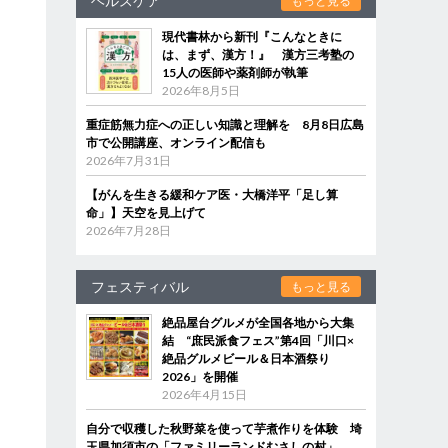
ヘルスケア
もっと見る
現代書林から新刊『こんなときに
は、まず、漢方！』 漢方三考塾の
15人の医師や薬剤師が執筆
2026年8月5日
重症筋無力症への正しい知識と理解を 8月8日広島
市で公開講座、オンライン配信も
2026年7月31日
【がんを生きる緩和ケア医・大橋洋平「足し算
命」】天空を見上げて
2026年7月28日
フェスティバル
もっと見る
絶品屋台グルメが全国各地から大集
結 “庶民派食フェス”第4回「川口×
絶品グルメビール＆日本酒祭り
2026」を開催
2026年4月15日
自分で収穫した秋野菜を使って芋煮作りを体験 埼
玉県加須市の「ファミリーランドむさしの村」