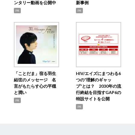
ンタリー動画を公開中
新事例
PR
PR
「ことだま」宿る羽生
HIV/エイズにまつわる6
結弦のメッセージ 名
つの“理解のギャッ
言がもたらす心の平穏
プ”とは？ 2030年の流
と潤い
行終結を目指すGAP6の
特設サイトを公開
PR
PR