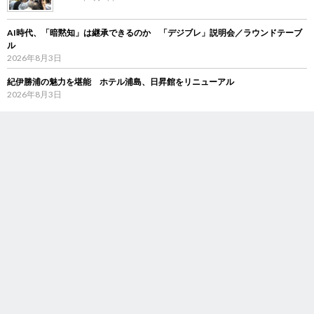
AI時代、「暗黙知」は継承できるのか 「デジブレ」説明会／ラウンドテーブ
ル
2026年8月3日
紀伊勝浦の魅力を堪能 ホテル浦島、日昇館をリニューアル
2026年8月3日