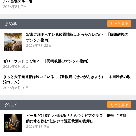
ル・苗場スキー場
2026年8月7日
まめ学
もっと見る
写真に埋まっている位置情報はおっかないのか 【岡嶋教授の
デジタル指南】
2026年7月22日
ゼロトラストって何？ 【岡嶋教授のデジタル指南】
2026年6月18日
きっと大平元首相は泣いている 【政眼鏡（せいがんきょう）－本田雅俊の政
治コラム】
2026年6月10日
グルメ
もっと見る
ビールだけ飲むと倒れる「ふらつくビアグラス」発売 “強制
的に水を飲む”仕掛けで適正飲酒を後押し
2026年8月7日