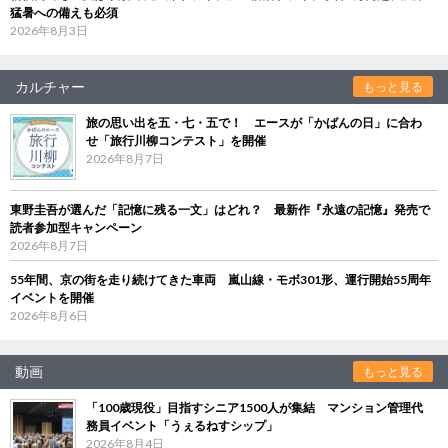
猛暑への備えも必須
2026年8月3日
カルチャー
もっと見る
旅の思い出を五・七・五で！ エースが「かばんの日」に合わ
せ「旅行川柳コンテスト」を開催
2026年8月7日
東野圭吾が選んだ「記憶に残る一文」はどれ？ 最新作『永遠の記憶』発売で
読者参加型キャンペーン
2026年8月7日
55年間、京の街を走り続けてきた車両 嵐山線・モボ301形、運行開始55周年
イベントを開催
2026年8月6日
動画
もっと見る
「100歳現役」目指すシニア1500人が集結 マンション管理代
務員イベント「うぇるねすシップ」
2026年8月4日