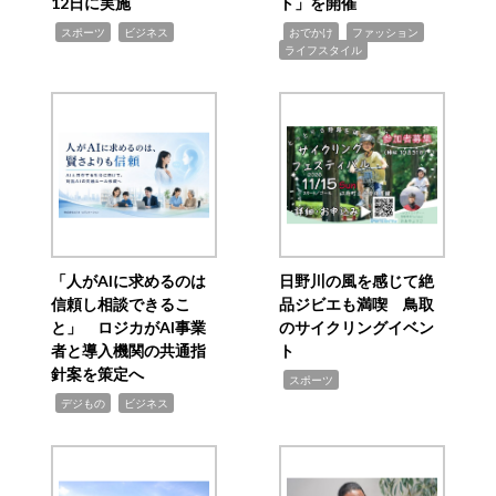
12日に実施
ト」を開催
,
,
,
,
,
スポーツ
ビジネス
おでかけ
ファッション
ライフスタイル
「人がAIに求めるのは
日野川の風を感じて絶
信頼し相談できるこ
品ジビエも満喫 鳥取
と」 ロジカがAI事業
のサイクリングイベン
者と導入機関の共通指
ト
針案を策定へ
,
スポーツ
,
,
デジもの
ビジネス