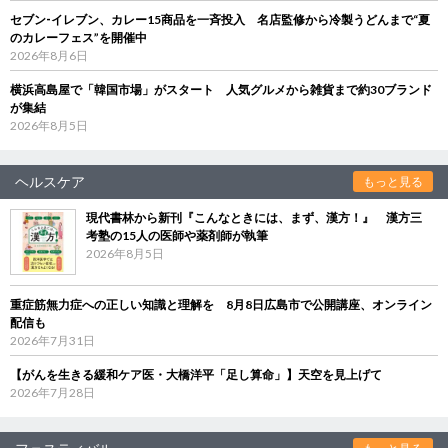
セブン‐イレブン、カレー15商品を一斉投入 名店監修から冷製うどんまで“夏
のカレーフェス”を開催中
2026年8月6日
横浜高島屋で「韓国市場」がスタート 人気グルメから雑貨まで約30ブランド
が集結
2026年8月5日
ヘルスケア
もっと見る
現代書林から新刊『こんなときには、まず、漢方！』 漢方三
考塾の15人の医師や薬剤師が執筆
2026年8月5日
重症筋無力症への正しい知識と理解を 8月8日広島市で公開講座、オンライン
配信も
2026年7月31日
【がんを生きる緩和ケア医・大橋洋平「足し算命」】天空を見上げて
2026年7月28日