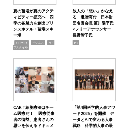
夏の苗場が夏のアクテ
故人の「想い」かなえ
ィビティー拡充へ 四
る 遺贈寄付 日本財
季の各魅力を創出プリ
団名誉会長 笹川陽平氏
ンスホテル・苗場スキ
×フリーアナウンサー
ー場
長野智子氏
,
,
,
おでかけ
ビジネス
ライ
PR
フスタイル
CAR T細胞療法はチー
「第4回科学的人事アワ
ム医療だ！ 医療従事
ード2025」を開催 デ
者の情熱、患者さんの
ータとAIで変わる人事
思いを伝えるドキュメ
戦略 科学的人事の最