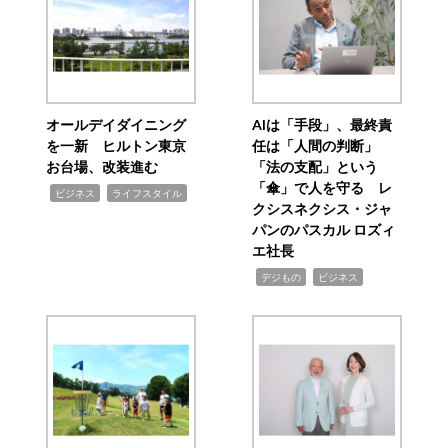
オールデイダイニング
AIは「手段」、最終責
を一新 ヒルトン東京
任は「人間の判断」
お台場、改装進む
「法の支配」という
「傘」で人を守る レ
,
,
ビジネス
ライフスタイル
クシスネクシス・ジャ
パンのパスカル ロズィ
エ社長
,
,
デジもの
ビジネス