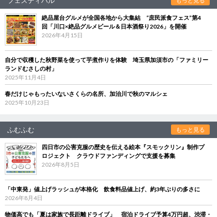
フェスティバル
もっと見る
絶品屋台グルメが全国各地から大集結 “庶民派食フェス”第4
回「川口×絶品グルメビール＆日本酒祭り2026」を開催
2026年4月15日
自分で収穫した秋野菜を使って芋煮作りを体験 埼玉県加須市の「ファミリー
ランドむさしの村」
2025年11月4日
春だけじゃもったいないさくらの名所、加治川で秋のマルシェ
2025年10月23日
ふむふむ
もっと見る
四日市の公害克服の歴史を伝える絵本『スモックリン』制作プ
ロジェクト クラウドファンディングで支援を募集
2026年8月5日
「中東発」値上げラッシュが本格化 飲食料品値上げ、約3年ぶりの多さに
2026年8月4日
物価高でも「夏は家族で長距離ドライブ」 宿泊ドライブ予算4万円超、渋滞・