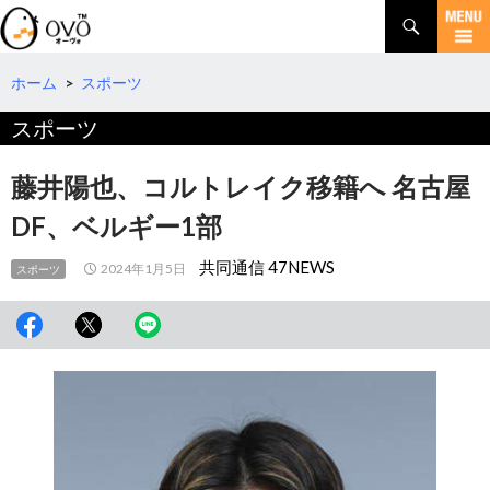
検
索
コ
ン
テ
ホーム
>
スポーツ
ン
スポーツ
ツ
へ
移
藤井陽也、コルトレイク移籍へ 名古屋
動
DF、ベルギー1部
共同通信 47NEWS
2024年1月5日
スポーツ