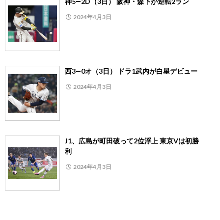
神5―2D（3日） 阪神・森下が逆転2ラン
2024年4月3日
西3―0オ（3日） ドラ1武内が白星デビュー
2024年4月3日
J1、広島が町田破って2位浮上 東京Vは初勝
利
2024年4月3日