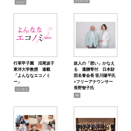
フスタイル
,
グルメ
行革甲子園 沼尾波子
故人の「想い」かなえ
東洋大学教授 連載
る 遺贈寄付 日本財
「よんななエコノミ
団名誉会長 笹川陽平氏
ー」
×フリーアナウンサー
長野智子氏
,
ビジネス
PR