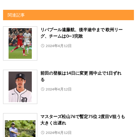
関連記事
リバプール遠藤航、後半途中まで 欧州リー
グ、チームは0―3完敗
2024年4月12日
前田の登板は14日に変更 雨中止で1日ずれ
る
2024年4月12日
マスターズ松山76で暫定75位 2度目V狙うも
大きく出遅れ
2024年4月12日