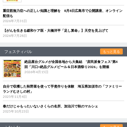
重症筋無力症への正しい知識と理解を 8月8日広島市で公開講座、オンライン
配信も
2026年7月31日
【がんを生きる緩和ケア医・大橋洋平「足し算命」】天空を見上げて
2026年7月28日
フェスティバル
もっと見る
絶品屋台グルメが全国各地から大集結 “庶民派食フェス”第4
回「川口×絶品グルメビール＆日本酒祭り2026」を開催
2026年4月15日
自分で収穫した秋野菜を使って芋煮作りを体験 埼玉県加須市の「ファミリー
ランドむさしの村」
2025年11月4日
春だけじゃもったいないさくらの名所、加治川で秋のマルシェ
2025年10月23日