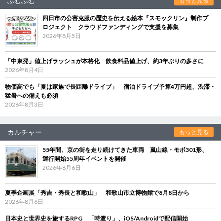
ふむふむ
もっと見る
四日市の公害克服の歴史を伝える絵本『スモックリン』制作プ
ロジェクト クラウドファンディングで支援を募集
2026年8月5日
「中東発」値上げラッシュが本格化 飲食料品値上げ、約3年ぶりの多さに
2026年8月4日
物価高でも「夏は家族で長距離ドライブ」 宿泊ドライブ予算4万円超、渋滞・
猛暑への備えも必須
2026年8月3日
カルチャー
もっと見る
55年間、京の街を走り続けてきた車両 嵐山線・モボ301形、
運行開始55周年イベントを開催
2026年8月6日
夏季企画展「秀吉・秀長と和歌山」 和歌山市立博物館で8月8日から
2026年8月6日
日本史と世界史を旅するRPG 「時渡り」、iOS/Androidで配信開始