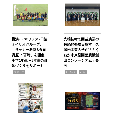
横浜F・マリノス×日清
先端技術で園芸農業の
オイリオグループ、
持続的発展目指す 久
「サッカー教室&食育
留米工業大学が「ふく
講座 in 宮崎」を開催
おか未来型園芸農業創
小学1年生～3年生の身
出コンソーシアム」参
体づくりをサポート
画
,
,
,
スポーツ
ビジネス
社会