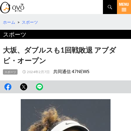
検
索
コ
ン
テ
ホーム
>
スポーツ
ン
スポーツ
ツ
へ
移
大坂、ダブルスも1回戦敗退 アブダ
動
ビ・オープン
共同通信 47NEWS
2024年2月7日
スポーツ