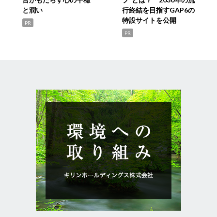
と潤い
行終結を目指すGAP6の
特設サイトを公開
PR
PR