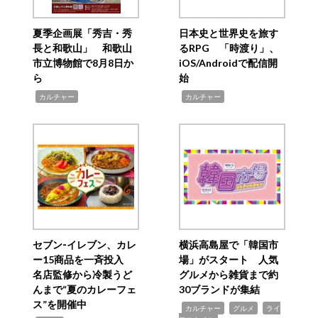
夏季企画展「秀吉・秀
日本史と世界史を旅す
長と和歌山」 和歌山
るRPG 「時渡り」、
市立博物館で8月8日か
iOS/Androidで配信開
ら
始
,
,
カルチャー
カルチャー
セブン‐イレブン、カレ
横浜高島屋で「韓国市
ー15商品を一斉投入
場」がスタート 人気
名店監修から冷製うど
グルメから雑貨まで約
んまで“夏のカレーフェ
30ブランドが集結
ス”を開催中
,
,
,
カルチャー
グルメ
ライ