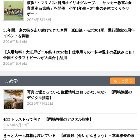
横浜F・マリノス×日清オイリオグループ、「サッカー教室&食
育講座 in 宮崎」を開催 小学1年生～3年生の身体づくりをサ
ポート
2026年8月6日
55年間、京の街を走り続けてきた車両 嵐山線・モボ301形、運行開始55周年
イベントを開催
2026年8月6日
【入場無料！大江戸ビール祭り2026秋】仕事帰りの一杯や週末の昼飲みにも！
全国のクラフトビールが大集合｜品川
2026年8月6日
まめ学
もっと見る
写真に埋まっている位置情報はおっかないのか 【岡嶋教授の
デジタル指南】
2026年7月22日
ゼロトラストって何？ 【岡嶋教授のデジタル指南】
2026年6月18日
きっと大平元首相は泣いている 【政眼鏡（せいがんきょう）－本田雅俊の政