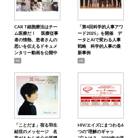
CAR T細胞療法はチー
「第4回科学的人事アワ
ム医療だ！ 医療従事
ード2025」を開催 デ
者の情熱、患者さんの
ータとAIで変わる人事
思いを伝えるドキュメ
戦略 科学的人事の最
ンタリー動画を公開中
新事例
PR
PR
「ことだま」宿る羽生
HIV/エイズにまつわる6
結弦のメッセージ 名
つの“理解のギャッ
言がもたらす心の平穏
プ”とは？ 2030年の流