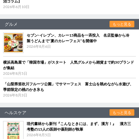
治コラム】
2026年6月10日
グルメ
もっと見る
セブン‐イレブン、カレー15商品を一斉投入 名店監修から冷
製うどんまで“夏のカレーフェス”を開催中
2026年8月6日
横浜高島屋で「韓国市場」がスタート 人気グルメから雑貨まで約30ブランド
が集結
2026年8月5日
「山梨県笛吹川フルーツ公園」でサマーフェス 富士山を眺めながら水遊び、
季節限定の桃のかき氷も
2026年8月3日
ヘルスケア
もっと見る
現代書林から新刊『こんなときには、まず、漢方！』 漢方三
考塾の15人の医師や薬剤師が執筆
2026年8月5日