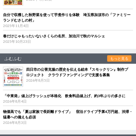
自分で収穫した秋野菜を使って芋煮作りを体験 埼玉県加須市の「ファミリー
ランドむさしの村」
2025年11月4日
春だけじゃもったいないさくらの名所、加治川で秋のマルシェ
2025年10月23日
ふむふむ
もっと見る
四日市の公害克服の歴史を伝える絵本『スモックリン』制作プ
ロジェクト クラウドファンディングで支援を募集
2026年8月5日
「中東発」値上げラッシュが本格化 飲食料品値上げ、約3年ぶりの多さに
2026年8月4日
物価高でも「夏は家族で長距離ドライブ」 宿泊ドライブ予算4万円超、渋滞・
猛暑への備えも必須
2026年8月3日