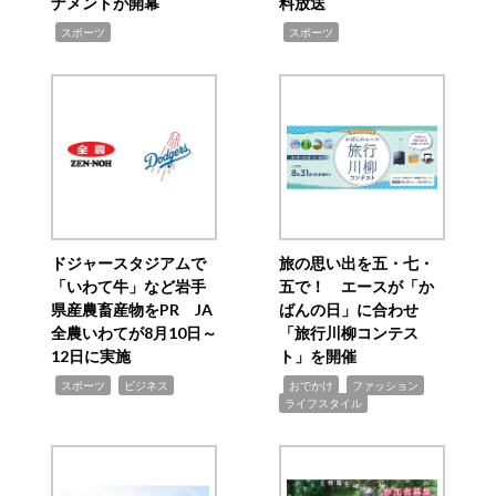
ナメントが開幕
料放送
,
,
スポーツ
スポーツ
ドジャースタジアムで
旅の思い出を五・七・
「いわて牛」など岩手
五で！ エースが「か
県産農畜産物をPR JA
ばんの日」に合わせ
全農いわてが8月10日～
「旅行川柳コンテス
12日に実施
ト」を開催
,
,
,
,
,
スポーツ
ビジネス
おでかけ
ファッション
ライフスタイル