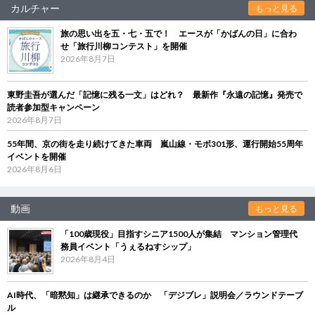
カルチャー
もっと見る
旅の思い出を五・七・五で！ エースが「かばんの日」に合わ
せ「旅行川柳コンテスト」を開催
2026年8月7日
東野圭吾が選んだ「記憶に残る一文」はどれ？ 最新作『永遠の記憶』発売で
読者参加型キャンペーン
2026年8月7日
55年間、京の街を走り続けてきた車両 嵐山線・モボ301形、運行開始55周年
イベントを開催
2026年8月6日
動画
もっと見る
「100歳現役」目指すシニア1500人が集結 マンション管理代
務員イベント「うぇるねすシップ」
2026年8月4日
AI時代、「暗黙知」は継承できるのか 「デジブレ」説明会／ラウンドテーブ
ル