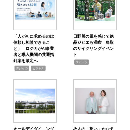
「人がAIに求めるのは
日野川の風を感じて絶
信頼し相談できるこ
品ジビエも満喫 鳥取
と」 ロジカがAI事業
のサイクリングイベン
者と導入機関の共通指
ト
針案を策定へ
,
スポーツ
,
,
デジもの
ビジネス
オールデイダイニング
故人の「想い」かなえ