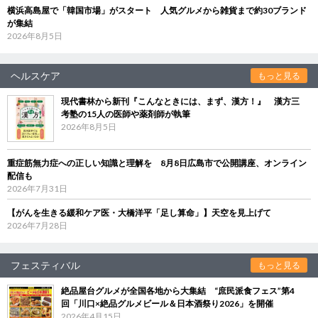
横浜高島屋で「韓国市場」がスタート 人気グルメから雑貨まで約30ブランド
が集結
2026年8月5日
ヘルスケア
もっと見る
現代書林から新刊『こんなときには、まず、漢方！』 漢方三
考塾の15人の医師や薬剤師が執筆
2026年8月5日
重症筋無力症への正しい知識と理解を 8月8日広島市で公開講座、オンライン
配信も
2026年7月31日
【がんを生きる緩和ケア医・大橋洋平「足し算命」】天空を見上げて
2026年7月28日
フェスティバル
もっと見る
絶品屋台グルメが全国各地から大集結 “庶民派食フェス”第4
回「川口×絶品グルメビール＆日本酒祭り2026」を開催
2026年4月15日