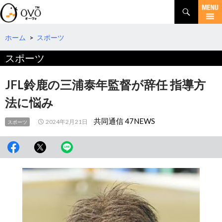
検
索
コ
ン
テ
ホーム
>
スポーツ
ン
スポーツ
ツ
へ
移
JFL鈴鹿の三浦泰年監督が辞任 指導方
動
法に悩み
共同通信 47NEWS
2024年2月21日
スポーツ