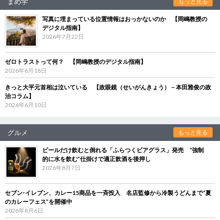
まめ学
もっと見る
写真に埋まっている位置情報はおっかないのか 【岡嶋教授の
デジタル指南】
2026年7月22日
ゼロトラストって何？ 【岡嶋教授のデジタル指南】
2026年6月18日
きっと大平元首相は泣いている 【政眼鏡（せいがんきょう）－本田雅俊の政
治コラム】
2026年6月10日
グルメ
もっと見る
ビールだけ飲むと倒れる「ふらつくビアグラス」発売 “強制
的に水を飲む”仕掛けで適正飲酒を後押し
2026年8月7日
セブン‐イレブン、カレー15商品を一斉投入 名店監修から冷製うどんまで“夏
のカレーフェス”を開催中
2026年8月6日