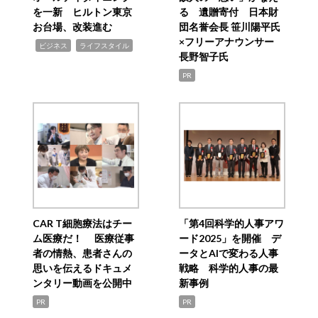
を一新 ヒルトン東京
る 遺贈寄付 日本財
お台場、改装進む
団名誉会長 笹川陽平氏
×フリーアナウンサー
,
,
ビジネス
ライフスタイル
長野智子氏
PR
CAR T細胞療法はチー
「第4回科学的人事アワ
ム医療だ！ 医療従事
ード2025」を開催 デ
者の情熱、患者さんの
ータとAIで変わる人事
思いを伝えるドキュメ
戦略 科学的人事の最
ンタリー動画を公開中
新事例
PR
PR